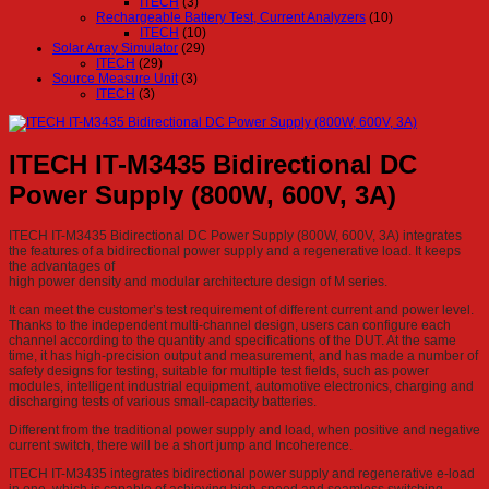
ITECH
(3)
Rechargeable Battery Test, Current Analyzers
(10)
ITECH
(10)
Solar Array Simulator
(29)
ITECH
(29)
Source Measure Unit
(3)
ITECH
(3)
ITECH IT-M3435 Bidirectional DC
Power Supply (800W, 600V, 3A)
ITECH IT-M3435 Bidirectional DC Power Supply (800W, 600V, 3A) integrates
the features of a bidirectional power supply and a regenerative load. It keeps
the advantages of
high power density and modular architecture design of M series.
It can meet the customer’s test requirement of different current and power level.
Thanks to the independent multi-channel design, users can configure each
channel according to the quantity and specifications of the DUT. At the same
time, it has high-precision output and measurement, and has made a number of
safety designs for testing, suitable for multiple test fields, such as power
modules, intelligent industrial equipment, automotive electronics, charging and
discharging tests of various small-capacity batteries.
Different from the traditional power supply and load, when positive and negative
current switch, there will be a short jump and Incoherence.
ITECH IT-M3435 integrates bidirectional power supply and regenerative e-load