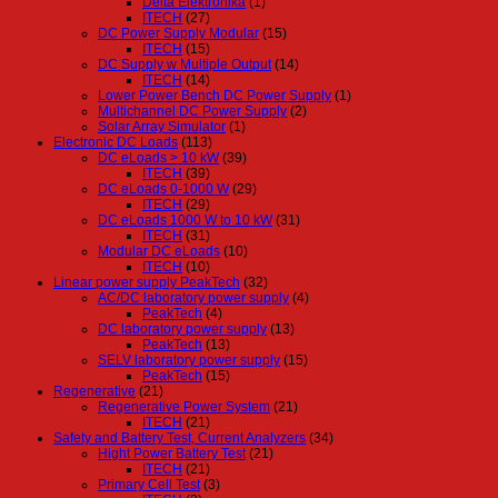
Delta Elektronika
(1)
ITECH
(27)
DC Power Supply Modular
(15)
ITECH
(15)
DC Supply w Multiple Output
(14)
ITECH
(14)
Lower Power Bench DC Power Supply
(1)
Multichannel DC Power Supply
(2)
Solar Array Simulator
(1)
Electronic DC Loads
(113)
DC eLoads > 10 kW
(39)
ITECH
(39)
DC eLoads 0-1000 W
(29)
ITECH
(29)
DC eLoads 1000 W to 10 kW
(31)
ITECH
(31)
Modular DC eLoads
(10)
ITECH
(10)
Linear power supply PeakTech
(32)
AC/DC laboratory power supply
(4)
PeakTech
(4)
DC laboratory power supply
(13)
PeakTech
(13)
SELV laboratory power supply
(15)
PeakTech
(15)
Regenerative
(21)
Regenerative Power System
(21)
ITECH
(21)
Safety and Battery Test, Current Analyzers
(34)
Hight Power Battery Test
(21)
ITECH
(21)
Primary Cell Test
(3)