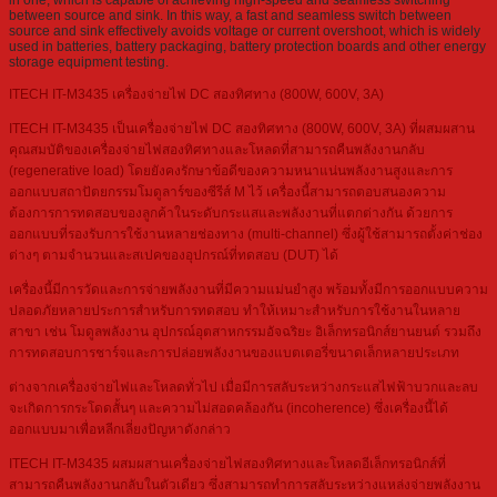
in one, which is capable of achieving high-speed and seamless switching
between source and sink. In this way, a fast and seamless switch between
source and sink effectively avoids voltage or current overshoot, which is widely
used in batteries, battery packaging, battery protection boards and other energy
storage equipment testing.
ITECH IT-M3435 เครื่องจ่ายไฟ DC สองทิศทาง (800W, 600V, 3A)
ITECH IT-M3435 เป็นเครื่องจ่ายไฟ DC สองทิศทาง (800W, 600V, 3A) ที่ผสมผสาน
คุณสมบัติของเครื่องจ่ายไฟสองทิศทางและโหลดที่สามารถคืนพลังงานกลับ
(regenerative load) โดยยังคงรักษาข้อดีของความหนาแน่นพลังงานสูงและการ
ออกแบบสถาปัตยกรรมโมดูลาร์ของซีรีส์ M ไว้ เครื่องนี้สามารถตอบสนองความ
ต้องการการทดสอบของลูกค้าในระดับกระแสและพลังงานที่แตกต่างกัน ด้วยการ
ออกแบบที่รองรับการใช้งานหลายช่องทาง (multi-channel) ซึ่งผู้ใช้สามารถตั้งค่าช่อง
ต่างๆ ตามจำนวนและสเปคของอุปกรณ์ที่ทดสอบ (DUT) ได้
เครื่องนี้มีการวัดและการจ่ายพลังงานที่มีความแม่นยำสูง พร้อมทั้งมีการออกแบบความ
ปลอดภัยหลายประการสำหรับการทดสอบ ทำให้เหมาะสำหรับการใช้งานในหลาย
สาขา เช่น โมดูลพลังงาน อุปกรณ์อุตสาหกรรมอัจฉริยะ อิเล็กทรอนิกส์ยานยนต์ รวมถึง
การทดสอบการชาร์จและการปล่อยพลังงานของแบตเตอรี่ขนาดเล็กหลายประเภท
ต่างจากเครื่องจ่ายไฟและโหลดทั่วไป เมื่อมีการสลับระหว่างกระแสไฟฟ้าบวกและลบ
จะเกิดการกระโดดสั้นๆ และความไม่สอดคล้องกัน (incoherence) ซึ่งเครื่องนี้ได้
ออกแบบมาเพื่อหลีกเลี่ยงปัญหาดังกล่าว
ITECH IT-M3435 ผสมผสานเครื่องจ่ายไฟสองทิศทางและโหลดอีเล็กทรอนิกส์ที่
สามารถคืนพลังงานกลับในตัวเดียว ซึ่งสามารถทำการสลับระหว่างแหล่งจ่ายพลังงาน