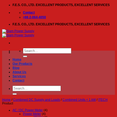
Skip
F.E.S. CO., LTD. EXCELLENT PRODUCTS, EXCELLENT SERVICES
to
content
Contact
+66 2-064-4050
F.E.S. CO., LTD. EXCELLENT PRODUCTS, EXCELLENT SERVICES
Search
for:
Home
Our Products
Blog
About Us
Services
Contact
Search
for:
Home
/
Combined DC Supply and Loads
/
Combined Units < 1 kW
/
ITECH
Product
AC / DC Power Meter
(4)
Power Meter
(4)