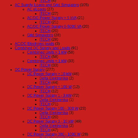
ITECH
(4)
AC Supply, Loads and Grid Simulators
(105)
AC eLoads
(27)
ITECH
(27)
AC/DC Power Supply > 5 kVA
(21)
ITECH
(21)
AC/DC Power Supply 0-5000 VA
(20)
ITECH
(20)
Grid Simulators
(28)
ITECH
(28)
AC/DC Electronic loads
(3)
Combined DC Supply and Loads
(91)
Combined Units > 1 kW
(58)
ITECH
(58)
Combined Units < 1 kW
(33)
ITECH
(33)
DC Power Supply
(277)
DC Power Supply > 10 kW
(46)
Delta Elektronika
(2)
ITECH
(44)
DC Power Supply < 100 W
(12)
ITECH
(12)
DC Power Supply 1 - 3 kW
(72)
Delta Elektronika
(1)
ITECH
(71)
DC Power Supply 100 - 300 W
(23)
Delta Elektronika
(3)
ITECH
(20)
DC Power Supply 3 - 10 kW
(49)
Delta Elektronika
(2)
ITECH
(47)
DC Power Supply 300 - 1000 W
(28)