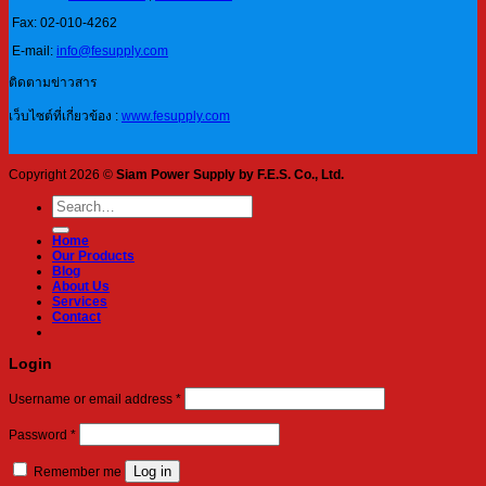
Fax: 02-010-4262
E-mail:
info@fesupply.com
ติดตามข่าวสาร
เว็บไซต์ที่เกี่ยวข้อง :
www.fesupply.com
Copyright 2026 ©
Siam Power Supply by F.E.S. Co., Ltd.
Search
for:
Home
Our Products
Blog
About Us
Services
Contact
Login
Required
Username or email address
*
Required
Password
*
Log in
Remember me