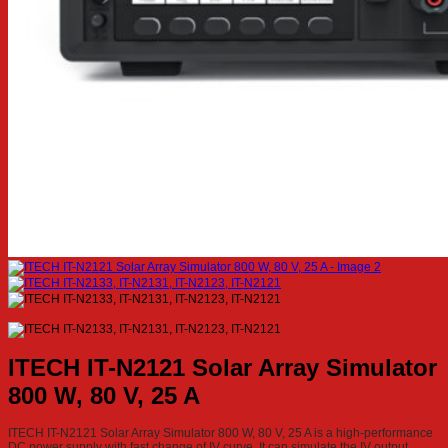
ITECH IT-N2121 Solar Array Simulator
800 W, 80 V, 25 A
ITECH IT-N2121 Solar Array Simulator 800 W, 80 V, 25 A is a high-performance
DC power supply with fast change of IV curve. It can simulate the IV output