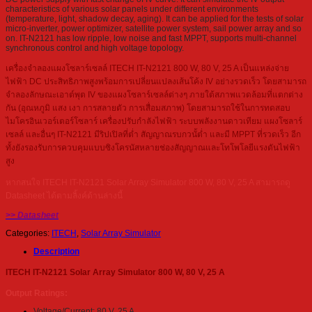
characteristics of various solar panels under different environments
(temperature, light, shadow decay, aging). It can be applied for the tests of solar
micro-inverter, power optimizer, satellite power system, sail power array and so
on. IT-N2121 has low ripple, low noise and fast MPPT, supports multi-channel
synchronous control and high voltage topology.
เครื่องจำลองแผงโซลาร์เซลล์ ITECH IT-N2121 800 W, 80 V, 25 A เป็นแหล่งจ่าย
ไฟฟ้า DC ประสิทธิภาพสูงพร้อมการเปลี่ยนแปลงเส้นโค้ง IV อย่างรวดเร็ว โดยสามารถ
จำลองลักษณะเอาต์พุต IV ของแผงโซลาร์เซลล์ต่างๆ ภายใต้สภาพแวดล้อมที่แตกต่าง
กัน (อุณหภูมิ แสง เงา การสลายตัว การเสื่อมสภาพ) โดยสามารถใช้ในการทดสอบ
ไมโครอินเวอร์เตอร์โซลาร์ เครื่องปรับกำลังไฟฟ้า ระบบพลังงานดาวเทียม แผงโซลาร์
เซลล์ และอื่นๆ IT-N2121 มีริปเปิลที่ต่ำ สัญญาณรบกวนั้ต่ำ และมี MPPT ที่รวดเร็ว อีก
ทั้งยังรองรับการควบคุมแบบซิงโครนัสหลายช่องสัญญาณและโทโพโลยีแรงดันไฟฟ้า
สูง
หากสนใจ ITECH IT-N2121 Solar Array Simulator 800 W, 80 V, 25 A สามารถดู
Datasheet ได้ตามลิ้งค์ด้านล่างนี้
>> Datasheet
Categories:
ITECH
,
Solar Array Simulator
Description
ITECH IT-N2121 Solar Array Simulator 800 W, 80 V, 25 A
Output Ratings:
Voltage/Current: 80 V, 25 A