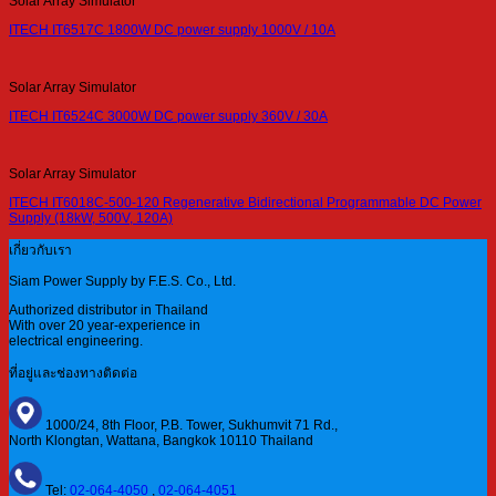
Solar Array Simulator
ITECH IT6517C 1800W DC power supply 1000V / 10A
Solar Array Simulator
ITECH IT6524C 3000W DC power supply 360V / 30A
Solar Array Simulator
ITECH IT6018C-500-120 Regenerative Bidirectional Programmable DC Power
Supply (18kW, 500V, 120A)
เกี่ยวกับเรา
Siam Power Supply by F.E.S. Co., Ltd.
Authorized distributor in Thailand
With over 20 year-experience in
electrical engineering.
ที่อยู่และช่องทางติดต่อ
1000/24, 8th Floor, P.B. Tower, Sukhumvit 71 Rd.,
North Klongtan, Wattana, Bangkok 10110 Thailand
Tel:
02-064-4050
,
02-064-4051