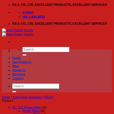
Skip
F.E.S. CO., LTD. EXCELLENT PRODUCTS, EXCELLENT SERVICES
to
content
Contact
+66 2-064-4050
F.E.S. CO., LTD. EXCELLENT PRODUCTS, EXCELLENT SERVICES
Search
for:
Home
Our Products
Blog
About Us
Services
Contact
Search
for:
Home
/
Solar Array Simulator
/
ITECH
Product
AC / DC Power Meter
(4)
Power Meter
(4)