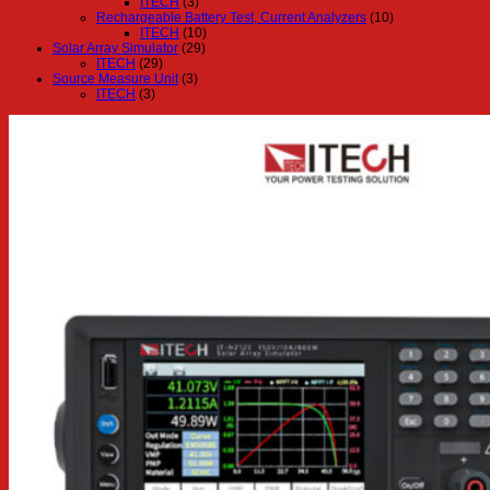
ITECH
(3)
Rechargeable Battery Test, Current Analyzers
(10)
ITECH
(10)
Solar Array Simulator
(29)
ITECH
(29)
Source Measure Unit
(3)
ITECH
(3)