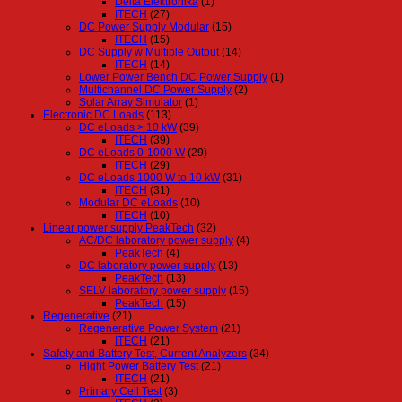
Delta Elektronika
(1)
ITECH
(27)
DC Power Supply Modular
(15)
ITECH
(15)
DC Supply w Multiple Output
(14)
ITECH
(14)
Lower Power Bench DC Power Supply
(1)
Multichannel DC Power Supply
(2)
Solar Array Simulator
(1)
Electronic DC Loads
(113)
DC eLoads > 10 kW
(39)
ITECH
(39)
DC eLoads 0-1000 W
(29)
ITECH
(29)
DC eLoads 1000 W to 10 kW
(31)
ITECH
(31)
Modular DC eLoads
(10)
ITECH
(10)
Linear power supply PeakTech
(32)
AC/DC laboratory power supply
(4)
PeakTech
(4)
DC laboratory power supply
(13)
PeakTech
(13)
SELV laboratory power supply
(15)
PeakTech
(15)
Regenerative
(21)
Regenerative Power System
(21)
ITECH
(21)
Safety and Battery Test, Current Analyzers
(34)
Hight Power Battery Test
(21)
ITECH
(21)
Primary Cell Test
(3)