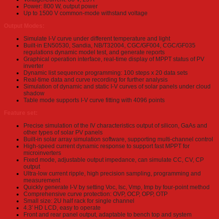
Power: 800 W, output power
Up to 1500 V common-mode withstand voltage
Output Modes:
Simulate I-V curve under different temperature and light
Built-in EN50530, Sandia, NB/T32004, CGC/GF004, CGC/GF035
regulations dynamic model test, and generate reports
Graphical operation interface, real-time display of MPPT status of PV
inverter
Dynamic list sequence programming: 100 steps x 20 data sets
Real-time data and curve recording for further analysis
Simulation of dynamic and static I-V curves of solar panels under cloud
shadow
Table mode supports I-V curve fitting with 4096 points
Feature set:
Precise simulation of the IV characteristics output of silicon, GaAs and
other types of solar PV panels
Built-in solar array simulation software, supporting multi-channel control
High-speed current dynamic response to support fast MPPT for
microinverters
Fixed mode, adjustable output impedance, can simulate CC, CV, CP
output
Ultra-low current ripple, high precision sampling, programming and
measurement
Quickly generate I-V by setting Voc, Isc, Vmp, Imp by four-point method
Comprehensive curve protection: OVP, OCP, OPP, OTP
Small size: 2U half rack for single channel
4.3′ HD LCD, easy to operate
Front and rear panel output, adaptable to bench top and system