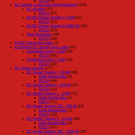
ITECH
(4)
AC Supply, Loads and Grid Simulators
(105)
AC eLoads
(27)
ITECH
(27)
AC/DC Power Supply > 5 kVA
(21)
ITECH
(21)
AC/DC Power Supply 0-5000 VA
(20)
ITECH
(20)
Grid Simulators
(28)
ITECH
(28)
AC/DC Electronic loads
(3)
Combined DC Supply and Loads
(91)
Combined Units > 1 kW
(58)
ITECH
(58)
Combined Units < 1 kW
(33)
ITECH
(33)
DC Power Supply
(277)
DC Power Supply > 10 kW
(46)
Delta Elektronika
(2)
ITECH
(44)
DC Power Supply < 100 W
(12)
ITECH
(12)
DC Power Supply 1 - 3 kW
(72)
Delta Elektronika
(1)
ITECH
(71)
DC Power Supply 100 - 300 W
(23)
Delta Elektronika
(3)
ITECH
(20)
DC Power Supply 3 - 10 kW
(49)
Delta Elektronika
(2)
ITECH
(47)
DC Power Supply 300 - 1000 W
(28)