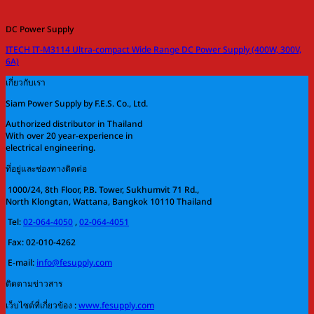
DC Power Supply
ITECH IT-M3114 Ultra-compact Wide Range DC Power Supply (400W, 300V,
6A)
เกี่ยวกับเรา
Siam Power Supply by F.E.S. Co., Ltd.
Authorized distributor in Thailand
With over 20 year-experience in
electrical engineering.
ที่อยู่และช่องทางติดต่อ
1000/24, 8th Floor, P.B. Tower, Sukhumvit 71 Rd.,
North Klongtan, Wattana, Bangkok 10110 Thailand
Tel:
02-064-4050
,
02-064-4051
Fax: 02-010-4262
E-mail:
info@fesupply.com
ติดตามข่าวสาร
เว็บไซต์ที่เกี่ยวข้อง :
www.fesupply.com