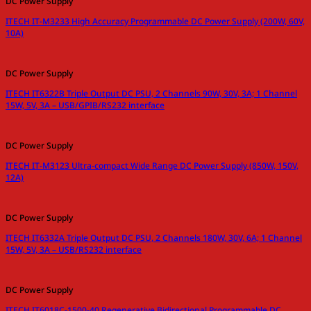
DC Power Supply
ITECH IT-M3233 High Accuracy Programmable DC Power Supply (200W, 60V,
10A)
DC Power Supply
ITECH IT6322B Triple Output DC PSU, 2 Channels 90W, 30V, 3A; 1 Channel
15W, 5V, 3A – USB/GPIB/RS232 interface
DC Power Supply
ITECH IT-M3123 Ultra-compact Wide Range DC Power Supply (850W, 150V,
12A)
DC Power Supply
ITECH IT6332A Triple Output DC PSU, 2 Channels 180W, 30V, 6A; 1 Channel
15W, 5V, 3A – USB/RS232 interface
DC Power Supply
ITECH IT6018C-1500-40 Regenerative Bidirectional Programmable DC