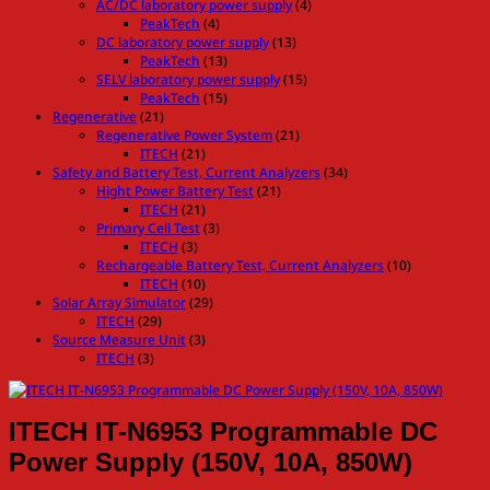
AC/DC laboratory power supply
(4)
PeakTech
(4)
DC laboratory power supply
(13)
PeakTech
(13)
SELV laboratory power supply
(15)
PeakTech
(15)
Regenerative
(21)
Regenerative Power System
(21)
ITECH
(21)
Safety and Battery Test, Current Analyzers
(34)
Hight Power Battery Test
(21)
ITECH
(21)
Primary Cell Test
(3)
ITECH
(3)
Rechargeable Battery Test, Current Analyzers
(10)
ITECH
(10)
Solar Array Simulator
(29)
ITECH
(29)
Source Measure Unit
(3)
ITECH
(3)
ITECH IT-N6953 Programmable DC
Power Supply (150V, 10A, 850W)