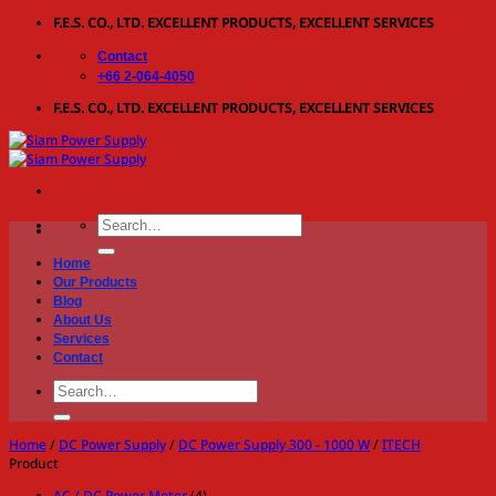
Skip
F.E.S. CO., LTD. EXCELLENT PRODUCTS, EXCELLENT SERVICES
to
Contact
content
+66 2-064-4050
F.E.S. CO., LTD. EXCELLENT PRODUCTS, EXCELLENT SERVICES
Search
for:
Home
Our Products
Blog
About Us
Services
Contact
Search
for:
Home
/
DC Power Supply
/
DC Power Supply 300 - 1000 W
/
ITECH
Product
AC / DC Power Meter
(4)