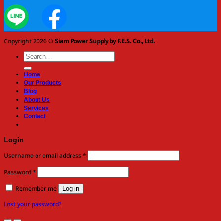
Copyright 2026 ©
Siam Power Supply by F.E.S. Co., Ltd.
Search
for:
Home
Our Products
Blog
About Us
Services
Contact
Login
Required
Username or email address
*
Required
Password
*
Remember me
Log in
Lost your password?