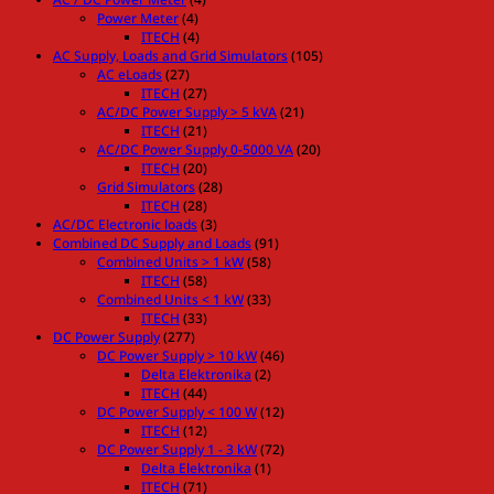
Power Meter
(4)
ITECH
(4)
AC Supply, Loads and Grid Simulators
(105)
AC eLoads
(27)
ITECH
(27)
AC/DC Power Supply > 5 kVA
(21)
ITECH
(21)
AC/DC Power Supply 0-5000 VA
(20)
ITECH
(20)
Grid Simulators
(28)
ITECH
(28)
AC/DC Electronic loads
(3)
Combined DC Supply and Loads
(91)
Combined Units > 1 kW
(58)
ITECH
(58)
Combined Units < 1 kW
(33)
ITECH
(33)
DC Power Supply
(277)
DC Power Supply > 10 kW
(46)
Delta Elektronika
(2)
ITECH
(44)
DC Power Supply < 100 W
(12)
ITECH
(12)
DC Power Supply 1 - 3 kW
(72)
Delta Elektronika
(1)
ITECH
(71)