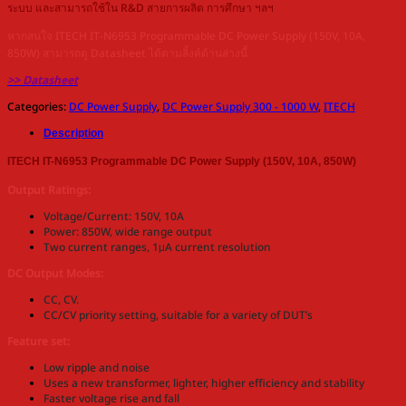
ระบบ และสามารถใช้ใน R&D สายการผลิต การศึกษา ฯลฯ
หากสนใจ ITECH IT-N6953 Programmable DC Power Supply (150V, 10A,
850W) สามารถดู Datasheet ได้ตามลิ้งค์ด้านล่างนี้
>> Datasheet
Categories:
DC Power Supply
,
DC Power Supply 300 - 1000 W
,
ITECH
Description
ITECH IT-N6953 Programmable DC Power Supply (150V, 10A, 850W)
Output Ratings:
Voltage/Current: 150V, 10A
Power: 850W, wide range output
Two current ranges, 1μA current resolution
DC Output Modes:
CC, CV.
CC/CV priority setting, suitable for a variety of DUT’s
Feature set:
Low ripple and noise
Uses a new transformer, lighter, higher efficiency and stability
Faster voltage rise and fall