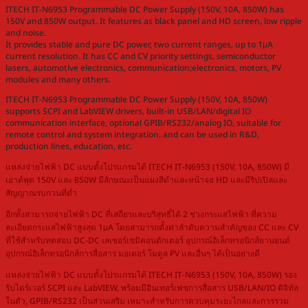
ITECH IT-N6953 Programmable DC Power Supply (150V, 10A, 850W) has
150V and 850W output. It features as black panel and HD screen, low ripple
and noise.
It provides stable and pure DC power, two current ranges, up to 1μA
current resolution. It has CC and CV priority settings, semiconductor
lasers, automotive electronics, communication;electronics, motors, PV
modules and many others.
ITECH IT-N6953 Programmable DC Power Supply (150V, 10A, 850W)
supports SCPI and LabVIEW drivers, built-in USB/LAN/digital IO
communication interface, optional GPIB/RS232/analog IO, suitable for
remote control and system integration, and can be used in R&D,
production lines, education, etc.
แหล่งจ่ายไฟฟ้า DC แบบตั้งโปรแกรมได้ ITECH IT-N6953 (150V, 10A, 850W) มี
เอาต์พุต 150V และ 850W มีลักษณะเป็นแผงสีดำและหน้าจอ HD และมีริปเปิลและ
สัญญาณรบกวนที่ต่ำ
อีกทั้งสามารถจ่ายไฟฟ้า DC ที่เสถียรและบริสุทธิ์ได้ 2 ช่วงกระแสไฟฟ้า ที่ความ
ละเอียดกระแสไฟฟ้าสูงสุด 1μA โดยสามารถตั้งค่าลำดับความสำคัญของ CC และ CV
ที่ใช้สำหรับทดสอบ DC-DC เลเซอร์เซมิคอนดักเตอร์ อุปกรณ์อิเล็กทรอนิกส์ยานยนต์
อุปกรณ์อิเล็กทรอนิกส์การสื่อสาร มอเตอร์ โมดูล PV และอื่นๆ ได้เป็นอย่างดี
แหล่งจ่ายไฟฟ้า DC แบบตั้งโปรแกรมได้ ITECH IT-N6953 (150V, 10A, 850W) รอง
รับไดร์เวอร์ SCPI และ LabVIEW, พร้อมมีอินเทอร์เฟซการสื่อสาร USB/LAN/IO ดิจิทัล
ในตัว, GPIB/RS232 เป็นส่วนเสริม เหมาะสำหรับการควบคุมระยะไกลและการรวม