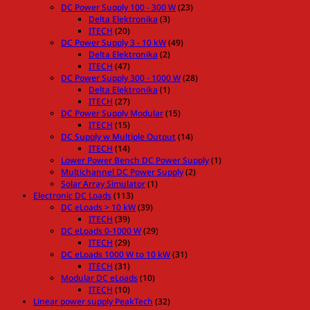
DC Power Supply 100 - 300 W
(23)
Delta Elektronika
(3)
ITECH
(20)
DC Power Supply 3 - 10 kW
(49)
Delta Elektronika
(2)
ITECH
(47)
DC Power Supply 300 - 1000 W
(28)
Delta Elektronika
(1)
ITECH
(27)
DC Power Supply Modular
(15)
ITECH
(15)
DC Supply w Multiple Output
(14)
ITECH
(14)
Lower Power Bench DC Power Supply
(1)
Multichannel DC Power Supply
(2)
Solar Array Simulator
(1)
Electronic DC Loads
(113)
DC eLoads > 10 kW
(39)
ITECH
(39)
DC eLoads 0-1000 W
(29)
ITECH
(29)
DC eLoads 1000 W to 10 kW
(31)
ITECH
(31)
Modular DC eLoads
(10)
ITECH
(10)
Linear power supply PeakTech
(32)