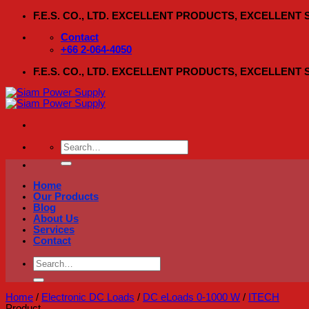
Skip
F.E.S. CO., LTD. EXCELLENT PRODUCTS, EXCELLENT
to
content
Contact
+66 2-064-4050
F.E.S. CO., LTD. EXCELLENT PRODUCTS, EXCELLENT
Search
for:
Home
Our Products
Blog
About Us
Services
Contact
Search
for:
Home
/
Electronic DC Loads
/
DC eLoads 0-1000 W
/
ITECH
Product