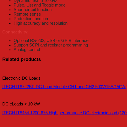
Dynamic test to 10 kHz
Pulse, List and Toggle mode
Short-circuit function
Remote sense
Protection function
High accuracy and resolution
Connectivity:
Optional RS-232, USB or GPIB interface
Support SCPI and register programming
Analog control
Related products
Electronic DC Loads
ITECH IT8722BP DC Load Module CH1 and CH2 500V/15A/150W(T
DC eLoads > 10 kW
ITECH IT8454-1200-675 High performance DC electronic load (120