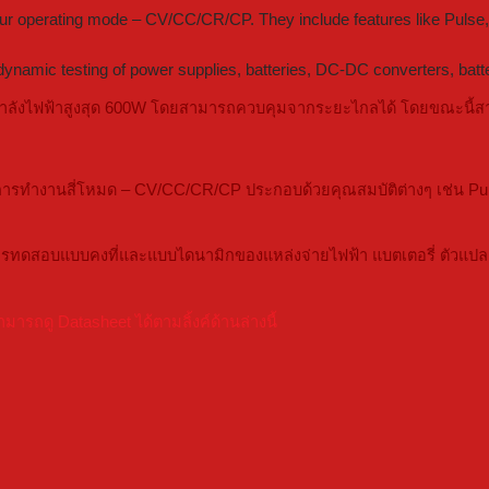
our operating mode – CV/CC/CR/CP. They include features like Pulse, 
ynamic testing of power supplies, batteries, DC-DC converters, batt
ลังไฟฟ้าสูงสุด 600W โดยสามารถควบคุมจากระยะไกลได้ โดยขณะนี้สามา
ารทำงานสี่โหมด – CV/CC/CR/CP ประกอบด้วยคุณสมบัติต่างๆ เช่น Pul
ทดสอบแบบคงที่และแบบไดนามิกของแหล่งจ่ายไฟฟ้า แบตเตอรี่ ตัวแปลง D
ถดู Datasheet ได้ตามลิ้งค์ด้านล่างนี้