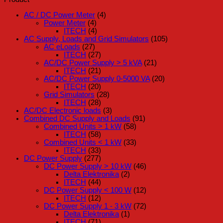
AC / DC Power Meter
(4)
Power Meter
(4)
ITECH
(4)
AC Supply, Loads and Grid Simulators
(105)
AC eLoads
(27)
ITECH
(27)
AC/DC Power Supply > 5 kVA
(21)
ITECH
(21)
AC/DC Power Supply 0-5000 VA
(20)
ITECH
(20)
Grid Simulators
(28)
ITECH
(28)
AC/DC Electronic loads
(3)
Combined DC Supply and Loads
(91)
Combined Units > 1 kW
(58)
ITECH
(58)
Combined Units < 1 kW
(33)
ITECH
(33)
DC Power Supply
(277)
DC Power Supply > 10 kW
(46)
Delta Elektronika
(2)
ITECH
(44)
DC Power Supply < 100 W
(12)
ITECH
(12)
DC Power Supply 1 - 3 kW
(72)
Delta Elektronika
(1)
ITECH
(71)