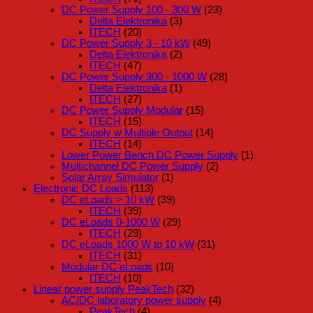
DC Power Supply 100 - 300 W
(23)
Delta Elektronika
(3)
ITECH
(20)
DC Power Supply 3 - 10 kW
(49)
Delta Elektronika
(2)
ITECH
(47)
DC Power Supply 300 - 1000 W
(28)
Delta Elektronika
(1)
ITECH
(27)
DC Power Supply Modular
(15)
ITECH
(15)
DC Supply w Multiple Output
(14)
ITECH
(14)
Lower Power Bench DC Power Supply
(1)
Multichannel DC Power Supply
(2)
Solar Array Simulator
(1)
Electronic DC Loads
(113)
DC eLoads > 10 kW
(39)
ITECH
(39)
DC eLoads 0-1000 W
(29)
ITECH
(29)
DC eLoads 1000 W to 10 kW
(31)
ITECH
(31)
Modular DC eLoads
(10)
ITECH
(10)
Linear power supply PeakTech
(32)
AC/DC laboratory power supply
(4)
PeakTech
(4)