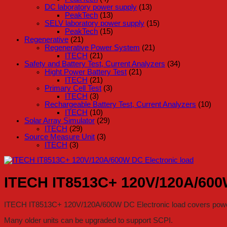
DC laboratory power supply
(13)
PeakTech
(13)
SELV laboratory power supply
(15)
PeakTech
(15)
Regenerative
(21)
Regenerative Power System
(21)
ITECH
(21)
Safety and Battery Test, Current Analyzers
(34)
Hight Power Battery Test
(21)
ITECH
(21)
Primary Cell Test
(3)
ITECH
(3)
Rechargeable Battery Test, Current Analyzers
(10)
ITECH
(10)
Solar Array Simulator
(29)
ITECH
(29)
Source Measure Unit
(3)
ITECH
(3)
ITECH IT8513C+ 120V/120A/600W
ITECH IT8513C+ 120V/120A/600W DC Electronic load covers power
Many older units can be upgraded to support SCPI.