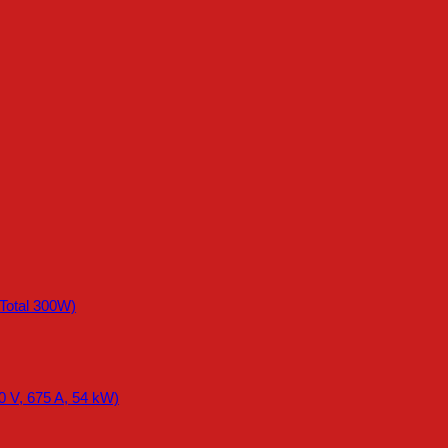
otal 300W)
0 V, 675 A, 54 kW)