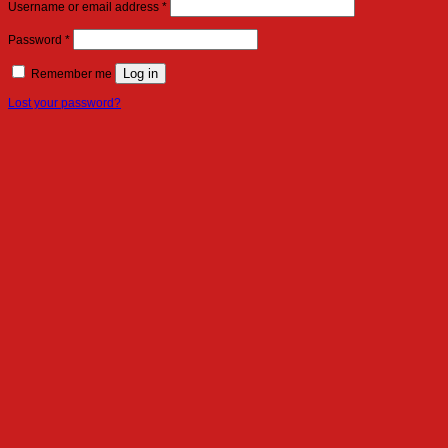
Required
Username or email address
*
Required
Password
*
Log in
Remember me
Lost your password?