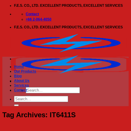
Skip
F.E.S. CO., LTD. EXCELLENT PRODUCTS, EXCELLENT SERVICES
to
content
Contact
+66 2-064-4050
F.E.S. CO., LTD. EXCELLENT PRODUCTS, EXCELLENT SERVICES
Home
Our Products
Blog
About Us
Services
Search
Contact
for:
Search
for:
Tag Archives:
IT6411S