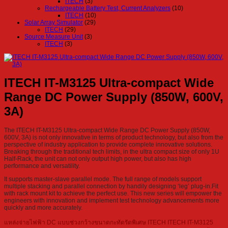
ITECH
(3)
Rechargeable Battery Test, Current Analyzers
(10)
ITECH
(10)
Solar Array Simulator
(29)
ITECH
(29)
Source Measure Unit
(3)
ITECH
(3)
ITECH IT-M3125 Ultra-compact Wide
Range DC Power Supply (850W, 600V,
3A)
The ITECH IT-M3125 Ultra-compact Wide Range DC Power Supply (850W,
600V, 3A) is not only innovative in terms of product technology, but also from the
perspective of industry application to provide complete innovative solutions.
Breaking through the traditional tech limits, in the ultra compact size of only 1U
Half-Rack, the unit can not only output high power, but also has high
performance and versatility.
It supports master-slave parallel mode. The full range of models support
multiple stacking and parallel connection by handily designing ‘leg’ plug-in.Fit
with rack mount kit to achieve the perfect use. This new series will empower the
engineers with innovation and implement test technology advancements more
quickly and more accurately.
แหล่งจ่ายไฟฟ้า DC แบบช่วงกว้างขนาดกะทัดรัดพิเศษ ITECH ITECH IT-M3125