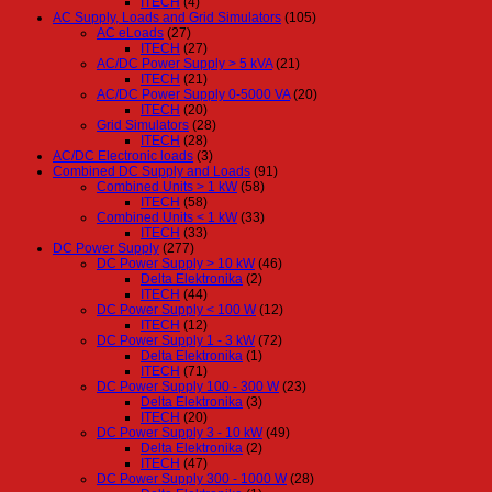
ITECH
(4)
AC Supply, Loads and Grid Simulators
(105)
AC eLoads
(27)
ITECH
(27)
AC/DC Power Supply > 5 kVA
(21)
ITECH
(21)
AC/DC Power Supply 0-5000 VA
(20)
ITECH
(20)
Grid Simulators
(28)
ITECH
(28)
AC/DC Electronic loads
(3)
Combined DC Supply and Loads
(91)
Combined Units > 1 kW
(58)
ITECH
(58)
Combined Units < 1 kW
(33)
ITECH
(33)
DC Power Supply
(277)
DC Power Supply > 10 kW
(46)
Delta Elektronika
(2)
ITECH
(44)
DC Power Supply < 100 W
(12)
ITECH
(12)
DC Power Supply 1 - 3 kW
(72)
Delta Elektronika
(1)
ITECH
(71)
DC Power Supply 100 - 300 W
(23)
Delta Elektronika
(3)
ITECH
(20)
DC Power Supply 3 - 10 kW
(49)
Delta Elektronika
(2)
ITECH
(47)
DC Power Supply 300 - 1000 W
(28)