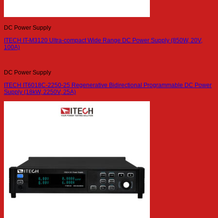
DC Power Supply
ITECH IT-M3120 Ultra-compact Wide Range DC Power Supply (850W, 20V,
100A)
DC Power Supply
ITECH IT6018C-2250-25 Regenerative Bidirectional Programmable DC Power
Supply (18kW, 2250V, 25A)