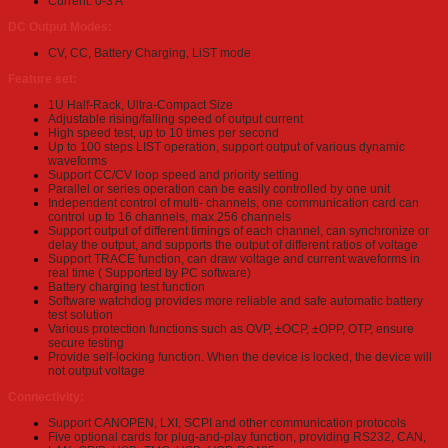
Current: 0-3 A
DC Output Modes:
CV, CC, Battery Charging, LiST mode
Feature set:
1U Half-Rack, Ultra-Compact Size
Adjustable rising/falling speed of output current
High speed test, up to 10 times per second
Up to 100 steps LIST operation, support output of various dynamic
waveforms
Support CC/CV loop speed and priority setting
Parallel or series operation can be easily controlled by one unit
Independent control of multi- channels, one communication card can
control up to 16 channels, max.256 channels
Support output of different timings of each channel, can synchronize or
delay the output, and supports the output of different ratios of voltage
Support TRACE function, can draw voltage and current waveforms in
real time ( Supported by PC software)
Battery charging test function
Software watchdog provides more reliable and safe automatic battery
test solution
Various protection functions such as OVP, ±OCP, ±OPP, OTP, ensure
secure testing
Provide self-locking function. When the device is locked, the device will
not output voltage
Connectivity:
Support CANOPEN, LXI, SCPI and other communication protocols
Five optional cards for plug-and-play function, providing RS232, CAN,