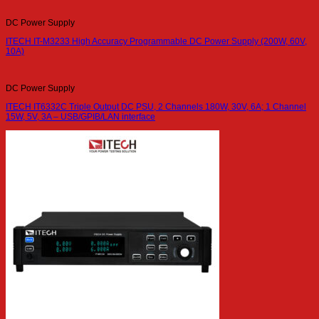
DC Power Supply
ITECH IT-M3233 High Accuracy Programmable DC Power Supply (200W, 60V,
10A)
DC Power Supply
ITECH IT6332C Triple Output DC PSU, 2 Channels 180W, 30V, 6A; 1 Channel
15W, 5V, 3A – USB/GPIB/LAN interface