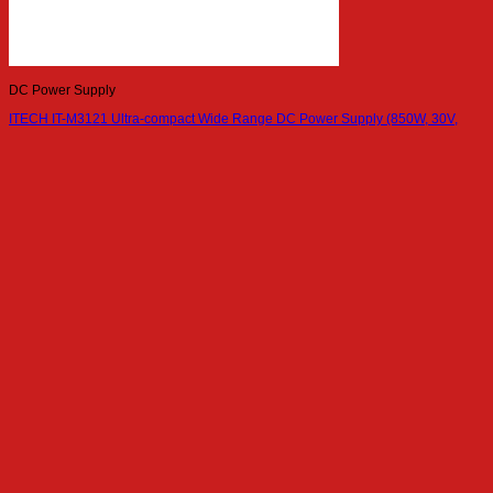
DC Power Supply
ITECH IT-M3121 Ultra-compact Wide Range DC Power Supply (850W, 30V,
70A)
DC Power Supply
ITECH IT6018C-1500-40 Regenerative Bidirectional Programmable DC Power
Supply (18kW, 1500V, 40A)
เกี่ยวกับเรา
Siam Power Supply by F.E.S. Co., Ltd.
Authorized distributor in Thailand
With over 20 year-experience in
electrical engineering.
ที่อยู่และช่องทางติดต่อ
1000/24, 8th Floor, P.B. Tower, Sukhumvit 71 Rd.,
North Klongtan, Wattana, Bangkok 10110 Thailand