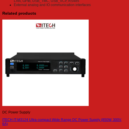
LAN, GPIB, USB_TMC, USB_VCP, RS485
External analog and IO communication interfaces
Related products
DC Power Supply
ITECH IT-M3124 Ultra-compact Wide Range DC Power Supply (850W, 300V,
6A)