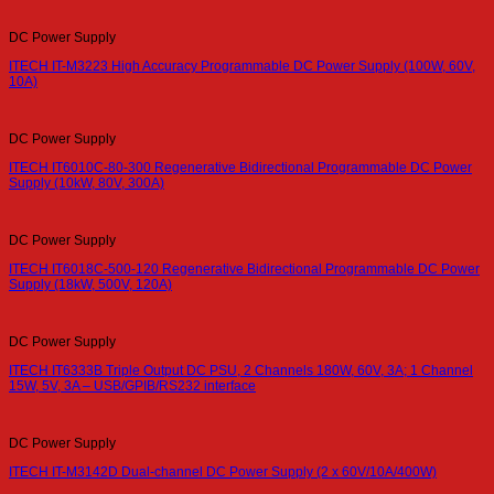
DC Power Supply
ITECH IT-M3223 High Accuracy Programmable DC Power Supply (100W, 60V,
10A)
DC Power Supply
ITECH IT6010C-80-300 Regenerative Bidirectional Programmable DC Power
Supply (10kW, 80V, 300A)
DC Power Supply
ITECH IT6018C-500-120 Regenerative Bidirectional Programmable DC Power
Supply (18kW, 500V, 120A)
DC Power Supply
ITECH IT6333B Triple Output DC PSU, 2 Channels 180W, 60V, 3A; 1 Channel
15W, 5V, 3A – USB/GPIB/RS232 interface
DC Power Supply
ITECH IT-M3142D Dual-channel DC Power Supply (2 x 60V/10A/400W)