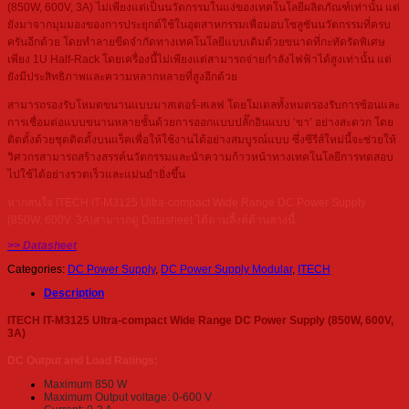
(850W, 600V, 3A) ไม่เพียงแต่เป็นนวัตกรรมในแง่ของเทคโนโลยีผลิตภัณฑ์เท่านั้น แต่
ยังมาจากมุมมองของการประยุกต์ใช้ในอุตสาหกรรมเพื่อมอบโซลูชันนวัตกรรมที่ครบ
ครันอีกด้วย โดยทำลายขีดจำกัดทางเทคโนโลยีแบบเดิมด้วยขนาดที่กะทัดรัดพิเศษ
เพียง 1U Half-Rack โดยเครื่องนี้ไม่เพียงแต่สามารถจ่ายกำลังไฟฟ้าได้สูงเท่านั้น แต่
ยังมีประสิทธิภาพและความหลากหลายที่สูงอีกด้วย
สามารถรองรับโหมดขนานแบบมาสเตอร์-สเลฟ โดยโมเดลทั้งหมดรองรับการซ้อนและ
การเชื่อมต่อแบบขนานหลายชั้นด้วยการออกแบบปลั๊กอินแบบ ‘ขา’ อย่างสะดวก โดย
ติดตั้งด้วยชุดติดตั้งบนแร็คเพื่อให้ใช้งานได้อย่างสมบูรณ์แบบ ซึ่งซีรีส์ใหม่นี้จะช่วยให้
วิศวกรสามารถสร้างสรรค์นวัตกรรมและนำความก้าวหน้าทางเทคโนโลยีการทดสอบ
ไปใช้ได้อย่างรวดเร็วและแม่นยำยิ่งขึ้น
หากสนใจ ITECH IT-M3125 Ultra-compact Wide Range DC Power Supply
(850W, 600V, 3A)สามารถดู Datasheet ได้ตามลิ้งค์ด้านล่างนี้
>> Datasheet
Categories:
DC Power Supply
,
DC Power Supply Modular
,
ITECH
Description
ITECH IT-M3125 Ultra-compact Wide Range DC Power Supply (850W, 600V,
3A)
DC Output and Load Ratings:
Maximum 850 W
Maximum Output voltage: 0-600 V