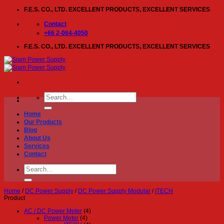
Skip
F.E.S. CO., LTD. EXCELLENT PRODUCTS, EXCELLENT SERVICES
to
content
Contact
+66 2-064-4050
F.E.S. CO., LTD. EXCELLENT PRODUCTS, EXCELLENT SERVICES
Search
for:
Home
Our Products
Blog
About Us
Services
Contact
Search
for:
Home
/
DC Power Supply
/
DC Power Supply Modular
/
ITECH
Product
AC / DC Power Meter
(4)
Power Meter
(4)