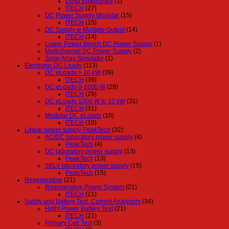
Delta Elektronika
(1)
ITECH
(27)
DC Power Supply Modular
(15)
ITECH
(15)
DC Supply w Multiple Output
(14)
ITECH
(14)
Lower Power Bench DC Power Supply
(1)
Multichannel DC Power Supply
(2)
Solar Array Simulator
(1)
Electronic DC Loads
(113)
DC eLoads > 10 kW
(39)
ITECH
(39)
DC eLoads 0-1000 W
(29)
ITECH
(29)
DC eLoads 1000 W to 10 kW
(31)
ITECH
(31)
Modular DC eLoads
(10)
ITECH
(10)
Linear power supply PeakTech
(32)
AC/DC laboratory power supply
(4)
PeakTech
(4)
DC laboratory power supply
(13)
PeakTech
(13)
SELV laboratory power supply
(15)
PeakTech
(15)
Regenerative
(21)
Regenerative Power System
(21)
ITECH
(21)
Safety and Battery Test, Current Analyzers
(34)
Hight Power Battery Test
(21)
ITECH
(21)
Primary Cell Test
(3)