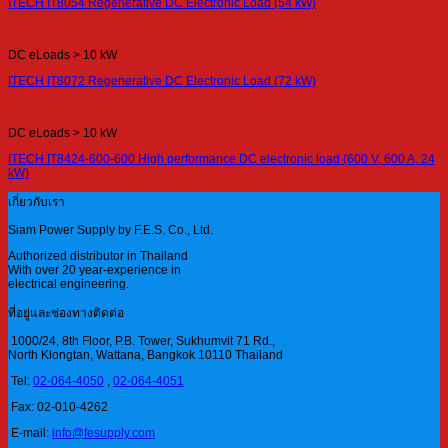
ITECH IT8054 Regenerative DC Electronic Load (54 kW)
DC eLoads > 10 kW
ITECH IT8072 Regenerative DC Electronic Load (72 kW)
DC eLoads > 10 kW
ITECH IT8424-600-600 High performance DC electronic load (600 V, 600 A, 24
kW)
เกี่ยวกับเรา
Siam Power Supply by F.E.S. Co., Ltd.
Authorized distributor in Thailand
With over 20 year-experience in
electrical engineering.
ที่อยู่และช่องทางติดต่อ
1000/24, 8th Floor, P.B. Tower, Sukhumvit 71 Rd.,
North Klongtan, Wattana, Bangkok 10110 Thailand
Tel:
02-064-4050
,
02-064-4051
Fax: 02-010-4262
E-mail:
info@fesupply.com