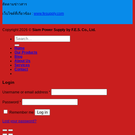
ติดตามข่าวสาร
เว็บไซต์ที่เกี่ยวข้อง :
www.fesupply.com
Copyright 2026 ©
Siam Power Supply by F.E.S. Co., Ltd.
Search
for:
Home
Our Products
Blog
About Us
Services
Contact
Login
Required
Username or email address
*
Required
Password
*
Log in
Remember me
Lost your password?