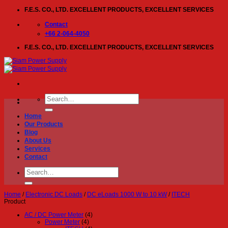
Skip
F.E.S. CO., LTD. EXCELLENT PRODUCTS, EXCELLENT SERVICES
to
content
Contact
+66 2-064-4050
F.E.S. CO., LTD. EXCELLENT PRODUCTS, EXCELLENT SERVICES
Search
for:
Home
Our Products
Blog
About Us
Services
Contact
Search
for:
Home
/
Electronic DC Loads
/
DC eLoads 1000 W to 10 kW
/
ITECH
Product
AC / DC Power Meter
(4)
Power Meter
(4)