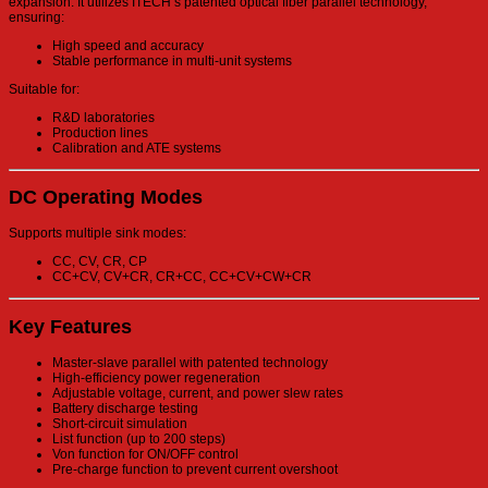
expansion. It utilizes ITECH’s patented optical fiber parallel technology,
ensuring:
High speed and accuracy
Stable performance in multi-unit systems
Suitable for:
R&D laboratories
Production lines
Calibration and ATE systems
DC Operating Modes
Supports multiple sink modes:
CC, CV, CR, CP
CC+CV, CV+CR, CR+CC, CC+CV+CW+CR
Key Features
Master-slave parallel with patented technology
High-efficiency power regeneration
Adjustable voltage, current, and power slew rates
Battery discharge testing
Short-circuit simulation
List function (up to 200 steps)
Von function for ON/OFF control
Pre-charge function to prevent current overshoot