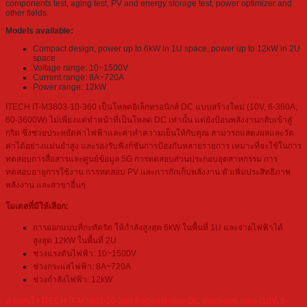
components test, aging test, PV and energy storage test, power optimizer and
other fields.
Models available:
Compact design, power up to 6kW in 1U space, power up to 12kW in 2U
space
Voltage range: 10~1500V
Current range: 8A~720A
Power range: 12kW
ITECH IT-M3803-10-360 เป็นโหลดอิเล็กทรอนิกส์ DC แบบสร้างใหม่ (10V, 6-360A,
60-3600W) ไม่เพียงแต่ทำหน้าที่เป็นโหลด DC เท่านั้น แต่ยังป้อนพลังงานกลับเข้าสู่
กริด ซึ่งช่วยประหยัดค่าไฟฟ้าและค่าทำความเย็นให้กับคุณ สามารถแสดงผลและวัด
ค่าได้อย่างแม่นยำสูง และรองรับฟังก์ชันการป้องกันหลายรายการ เหมาะที่จะใช้ในการ
ทดสอบการสื่อสารและศูนย์ข้อมูล 5G การทดสอบส่วนประกอบอุตสาหกรรม การ
ทดสอบอายุการใช้งาน การทดสอบ PV และการกักเก็บพลังงาน ตัวเพิ่มประสิทธิภาพ
พลังงาน และสาขาอื่นๆ
โมเดลที่มีให้เลือก:
การออกแบบที่กะทัดรัด ให้กำลังสูงสุด 6kW ในพื้นที่ 1U และจ่ายไฟฟ้าได้
สูงสุด 12kW ในพื้นที่ 2U
ช่วงแรงดันไฟฟ้า: 10~1500V
ช่วงกระแสไฟฟ้า: 8A~720A
ช่วงกำลังไฟฟ้า: 12kW
หากสนใจ ITECH IT-M3803-10-360 Regenerative DC electronic load (10V, 6-