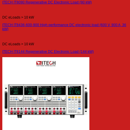
ITECH IT8090 Regenerative DC Electronic Load (90 kW)
DC eLoads > 10 kW
ITECH IT8436-600-900 High performance DC electronic load (600 V, 900 A, 36
kW)
DC eLoads > 10 kW
ITECH IT8144 Regenerative DC Electronic Load (144 kW)