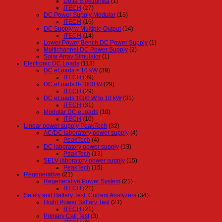
Delta Elektronika
(1)
ITECH
(27)
DC Power Supply Modular
(15)
ITECH
(15)
DC Supply w Multiple Output
(14)
ITECH
(14)
Lower Power Bench DC Power Supply
(1)
Multichannel DC Power Supply
(2)
Solar Array Simulator
(1)
Electronic DC Loads
(113)
DC eLoads > 10 kW
(39)
ITECH
(39)
DC eLoads 0-1000 W
(29)
ITECH
(29)
DC eLoads 1000 W to 10 kW
(31)
ITECH
(31)
Modular DC eLoads
(10)
ITECH
(10)
Linear power supply PeakTech
(32)
AC/DC laboratory power supply
(4)
PeakTech
(4)
DC laboratory power supply
(13)
PeakTech
(13)
SELV laboratory power supply
(15)
PeakTech
(15)
Regenerative
(21)
Regenerative Power System
(21)
ITECH
(21)
Safety and Battery Test, Current Analyzers
(34)
Hight Power Battery Test
(21)
ITECH
(21)
Primary Cell Test
(3)