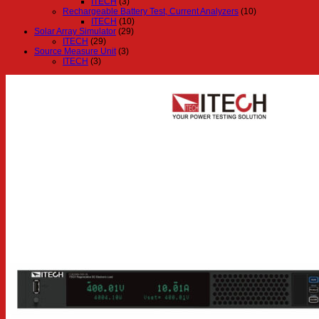
ITECH
(3)
Rechargeable Battery Test, Current Analyzers
(10)
ITECH
(10)
Solar Array Simulator
(29)
ITECH
(29)
Source Measure Unit
(3)
ITECH
(3)