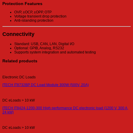
Protection Features
OVP, ±OCP, ±OPP, OTP
Voltage transient drop protection
Anti-islanding protection
Connectivity
Standard: USB, CAN, LAN, Digital I/O
Optional: GPIB, Analog, RS232
Supports system integration and automated testing
Related products
Electronic DC Loads
ITECH IT8732BP DC Load Module 300W (500V, 20A)
DC eLoads > 10 kW
ITECH IT8424-1200-300 High performance DC electronic load (1200 V, 300 A,
24 kW)
DC eLoads > 10 kW