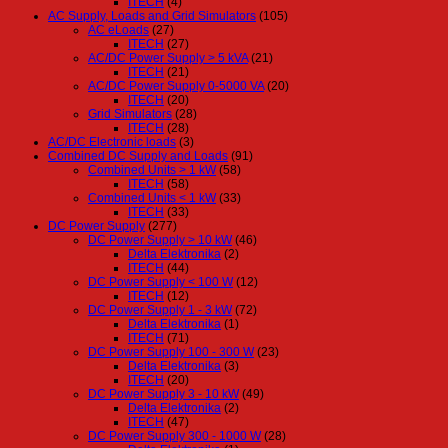
ITECH
(4)
AC Supply, Loads and Grid Simulators
(105)
AC eLoads
(27)
ITECH
(27)
AC/DC Power Supply > 5 kVA
(21)
ITECH
(21)
AC/DC Power Supply 0-5000 VA
(20)
ITECH
(20)
Grid Simulators
(28)
ITECH
(28)
AC/DC Electronic loads
(3)
Combined DC Supply and Loads
(91)
Combined Units > 1 kW
(58)
ITECH
(58)
Combined Units < 1 kW
(33)
ITECH
(33)
DC Power Supply
(277)
DC Power Supply > 10 kW
(46)
Delta Elektronika
(2)
ITECH
(44)
DC Power Supply < 100 W
(12)
ITECH
(12)
DC Power Supply 1 - 3 kW
(72)
Delta Elektronika
(1)
ITECH
(71)
DC Power Supply 100 - 300 W
(23)
Delta Elektronika
(3)
ITECH
(20)
DC Power Supply 3 - 10 kW
(49)
Delta Elektronika
(2)
ITECH
(47)
DC Power Supply 300 - 1000 W
(28)