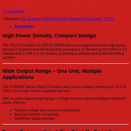
360A, 60-3600W) สามารถดู Datasheet ได้ตามลิ้งค์ด้านล่างนี้
>> Datasheet
Categories:
DC eLoads 1000 W to 10 kW
,
Electronic DC Loads
,
ITECH
Description
High Power Density, Compact Design
The ITECH IT-M3803-10-360 (IT-M3800 Series) is engineered with high power
density to optimize test efficiency and save space. It delivers up to 6 kW in a 1U
chassis and 12 kW in a 2U chassis, providing a compact and powerful testing
solution.
Wide Output Range – One Unit, Multiple
Applications
The IT-M3800 Series offers 25 models with output voltage ranging from 10 V to
1500 V and high current capability per unit.
With its wide output range design, a single unit can replace multiple traditional
loads, offering:
Flexible voltage and current combinations
Reduced system complexity
Significant space savings