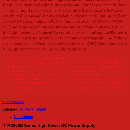
ความหนาแน่นช่วยประหยัดพื้นที่ในชั้นวางได้อย่างมีประสิทธิภาพ นอกจากนี้ยังมีการ
ออกแบบเอาต์พุตช่วงกว้าง จึงสามารถทำให้แรงดันไฟฟ้าและกระแสไฟฟ้าที่หลาก
หลายขึ้นภายในช่วงกำลังไฟฟ้าที่ระบุ อีกทั้งหน่วยเดียวสามารถใช้เป็นแหล่งจ่ายไฟฟ้า
หลายตัวได้ ที่มีความยืดหยุ่นมากขึ้น ซึ่งลำดับความสำคัญของ CC/CV ช่วยให้ผู้ใช้
สลับโหมดเอาต์พุตตามความต้องการที่แตกต่างกันของลำดับความสำคัญของ DUT
โดยจับคู่กับคุณลักษณะผลิตภัณฑ์ที่มีความแม่นยำสูงและความเร็วสูง และมีอินเทอร์เฟ
ซการสื่อสารมาตรฐานที่หลากหลาย ทำให้การพัฒนาการทดสอบง่ายขึ้นและเร็วขึ้น ซึ่ง
สามารถตอบสนองการใช้งานการทดสอบที่หลากหลายของผู้ใช้ที่ใช้กันอย่างแพร่หลาย
ในห้องปฏิบัติการ สายการผลิต และระบบทดสอบอัตโนมัติ
หากสนใจ IT-M3900D Series (IT-M3910D-10-1020, IT-M3905D-10-510, IT-
M3903D-10-340, IT-M3901D-10-170, IT-M3906D-500-36, IT-M3904D-500-24,
IT-M3902D-500-12, IT-M3912D-300-120, IT-M3906D-300-60, IT-M3904D-300-
40, IT-M3902D-300-20, IT-M3912D-80-240, IT-M3906D-80-120, IT-M3904D-80-
80, IT-M3902D-80-40, IT-M3912D-32-480, IT-M3906D-32-240, IT-M3904D-32-
160, IT-M3902D-32-80, IT-M3912D-1500-24, IT-M3906D-1500-12, IT-M3912D-
800-48, IT-M3906D-800-24, IT-M3904D-800-16, IT-M3902D-800-8, IT-M3912D-
500-72) High Power DC Power Supply สามารถดู Datasheet ได้ตามลิ้งค์ด้านล่าง
นี้
>> Datasheet
Category:
DC Power Supply
Description
IT-M3900D Series High Power DC Power Supply