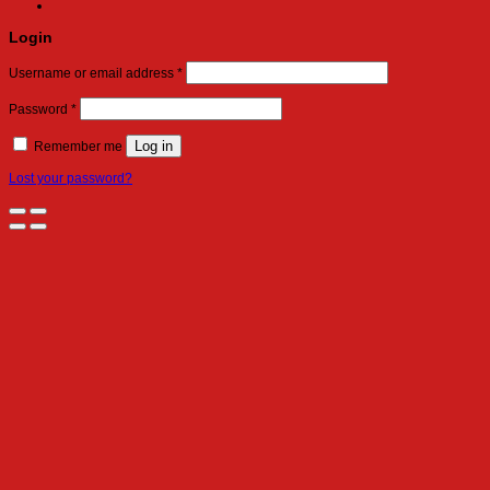
Login
Required
Username or email address
*
Required
Password
*
Log in
Remember me
Lost your password?