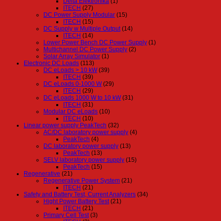
Delta Elektronika
(1)
ITECH
(27)
DC Power Supply Modular
(15)
ITECH
(15)
DC Supply w Multiple Output
(14)
ITECH
(14)
Lower Power Bench DC Power Supply
(1)
Multichannel DC Power Supply
(2)
Solar Array Simulator
(1)
Electronic DC Loads
(113)
DC eLoads > 10 kW
(39)
ITECH
(39)
DC eLoads 0-1000 W
(29)
ITECH
(29)
DC eLoads 1000 W to 10 kW
(31)
ITECH
(31)
Modular DC eLoads
(10)
ITECH
(10)
Linear power supply PeakTech
(32)
AC/DC laboratory power supply
(4)
PeakTech
(4)
DC laboratory power supply
(13)
PeakTech
(13)
SELV laboratory power supply
(15)
PeakTech
(15)
Regenerative
(21)
Regenerative Power System
(21)
ITECH
(21)
Safety and Battery Test, Current Analyzers
(34)
Hight Power Battery Test
(21)
ITECH
(21)
Primary Cell Test
(3)