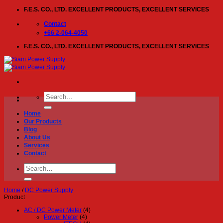
Skip
F.E.S. CO., LTD. EXCELLENT PRODUCTS, EXCELLENT SERVICES
to
content
Contact
+66 2-064-4050
F.E.S. CO., LTD. EXCELLENT PRODUCTS, EXCELLENT SERVICES
Search
for:
Home
Our Products
Blog
About Us
Services
Contact
Search
for:
Home
/
DC Power Supply
Product
AC / DC Power Meter
(4)
Power Meter
(4)