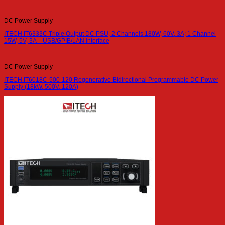
DC Power Supply
ITECH IT6333C Triple Output DC PSU, 2 Channels 180W, 60V, 3A; 1 Channel
15W, 5V, 3A – USB/GPIB/LAN interface
DC Power Supply
ITECH IT6018C-500-120 Regenerative Bidirectional Programmable DC Power
Supply (18kW, 500V, 120A)