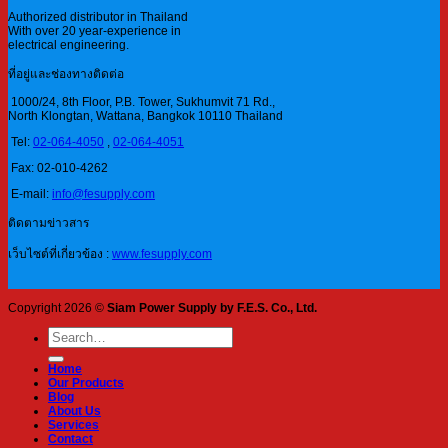
Authorized distributor in Thailand
With over 20 year-experience in
electrical engineering.
ที่อยู่และช่องทางติดต่อ
1000/24, 8th Floor, P.B. Tower, Sukhumvit 71 Rd.,
North Klongtan, Wattana, Bangkok 10110 Thailand
Tel:
02-064-4050
,
02-064-4051
Fax: 02-010-4262
E-mail:
info@fesupply.com
ติดตามข่าวสาร
เว็บไซต์ที่เกี่ยวข้อง :
www.fesupply.com
Copyright 2026 ©
Siam Power Supply by F.E.S. Co., Ltd.
Search
for:
Home
Our Products
Blog
About Us
Services
Contact