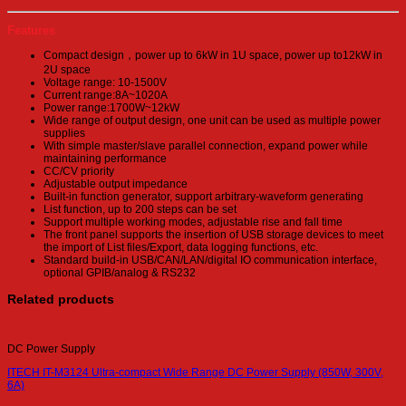
Features
Compact design，power up to 6kW in 1U space, power up to12kW in
2U space
Voltage range: 10-1500V
Current range:8A~1020A
Power range:1700W~12kW
Wide range of output design, one unit can be used as multiple power
supplies
With simple master/slave parallel connection, expand power while
maintaining performance
CC/CV priority
Adjustable output impedance
Built-in function generator, support arbitrary-waveform generating
List function, up to 200 steps can be set
Support multiple working modes, adjustable rise and fall time
The front panel supports the insertion of USB storage devices to meet
the import of List files/Export, data logging functions, etc.
Standard build-in USB/CAN/LAN/digital IO communication interface,
optional GPIB/analog & RS232
Related products
DC Power Supply
ITECH IT-M3124 Ultra-compact Wide Range DC Power Supply (850W, 300V,
6A)