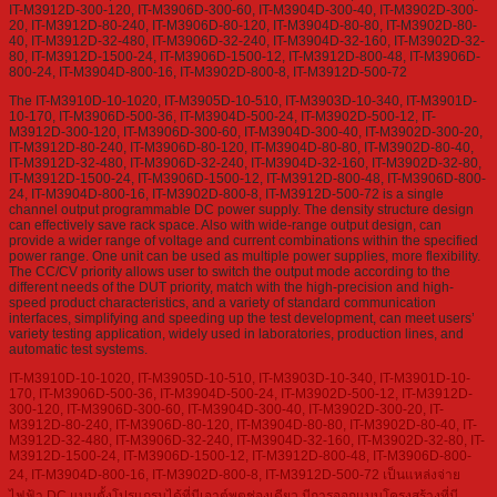
IT-M3912D-300-120, IT-M3906D-300-60, IT-M3904D-300-40, IT-M3902D-300-
20, IT-M3912D-80-240, IT-M3906D-80-120, IT-M3904D-80-80, IT-M3902D-80-
40, IT-M3912D-32-480, IT-M3906D-32-240, IT-M3904D-32-160, IT-M3902D-32-
80, IT-M3912D-1500-24, IT-M3906D-1500-12, IT-M3912D-800-48, IT-M3906D-
800-24, IT-M3904D-800-16, IT-M3902D-800-8, IT-M3912D-500-72
The IT-M3910D-10-1020, IT-M3905D-10-510, IT-M3903D-10-340, IT-M3901D-
10-170, IT-M3906D-500-36, IT-M3904D-500-24, IT-M3902D-500-12, IT-
M3912D-300-120, IT-M3906D-300-60, IT-M3904D-300-40, IT-M3902D-300-20,
IT-M3912D-80-240, IT-M3906D-80-120, IT-M3904D-80-80, IT-M3902D-80-40,
IT-M3912D-32-480, IT-M3906D-32-240, IT-M3904D-32-160, IT-M3902D-32-80,
IT-M3912D-1500-24, IT-M3906D-1500-12, IT-M3912D-800-48, IT-M3906D-800-
24, IT-M3904D-800-16, IT-M3902D-800-8, IT-M3912D-500-72 is a single
channel output programmable DC power supply. The density structure design
can effectively save rack space. Also with wide-range output design, can
provide a wider range of voltage and current combinations within the specified
power range. One unit can be used as multiple power supplies, more flexibility.
The CC/CV priority allows user to switch the output mode according to the
different needs of the DUT priority, match with the high-precision and high-
speed product characteristics, and a variety of standard communication
interfaces, simplifying and speeding up the test development, can meet users’
variety testing application, widely used in laboratories, production lines, and
automatic test systems.
IT-M3910D-10-1020, IT-M3905D-10-510, IT-M3903D-10-340, IT-M3901D-10-
170, IT-M3906D-500-36, IT-M3904D-500-24, IT-M3902D-500-12, IT-M3912D-
300-120, IT-M3906D-300-60, IT-M3904D-300-40, IT-M3902D-300-20, IT-
M3912D-80-240, IT-M3906D-80-120, IT-M3904D-80-80, IT-M3902D-80-40, IT-
M3912D-32-480, IT-M3906D-32-240, IT-M3904D-32-160, IT-M3902D-32-80, IT-
M3912D-1500-24, IT-M3906D-1500-12, IT-M3912D-800-48, IT-M3906D-800-
24, IT-M3904D-800-16, IT-M3902D-800-8, IT-M3912D-500-72 เป็นแหล่งจ่าย
ไฟฟ้า DC แบบตั้งโปรแกรมได้ที่มีเอาต์พุตช่องเดียว มีการออกแบบโครงสร้างที่มี