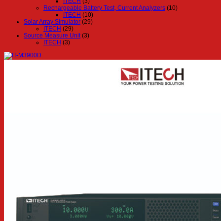
ITECH
(3)
Rechargeable Battery Test, Current Analyzers
(10)
ITECH
(10)
Solar Array Simulator
(29)
ITECH
(29)
Source Measure Unit
(3)
ITECH
(3)