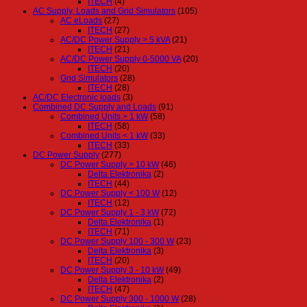
ITECH
(4)
AC Supply, Loads and Grid Simulators
(105)
AC eLoads
(27)
ITECH
(27)
AC/DC Power Supply > 5 kVA
(21)
ITECH
(21)
AC/DC Power Supply 0-5000 VA
(20)
ITECH
(20)
Grid Simulators
(28)
ITECH
(28)
AC/DC Electronic loads
(3)
Combined DC Supply and Loads
(91)
Combined Units > 1 kW
(58)
ITECH
(58)
Combined Units < 1 kW
(33)
ITECH
(33)
DC Power Supply
(277)
DC Power Supply > 10 kW
(46)
Delta Elektronika
(2)
ITECH
(44)
DC Power Supply < 100 W
(12)
ITECH
(12)
DC Power Supply 1 - 3 kW
(72)
Delta Elektronika
(1)
ITECH
(71)
DC Power Supply 100 - 300 W
(23)
Delta Elektronika
(3)
ITECH
(20)
DC Power Supply 3 - 10 kW
(49)
Delta Elektronika
(2)
ITECH
(47)
DC Power Supply 300 - 1000 W
(28)