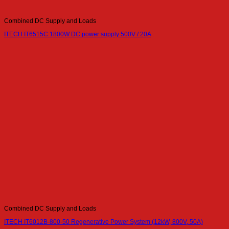
Combined DC Supply and Loads
ITECH IT6515C 1800W DC power supply 500V / 20A
Combined DC Supply and Loads
ITECH IT6012B-800-50 Regenerative Power System (12kW, 800V, 50A)