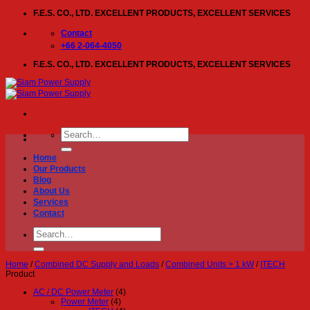
Skip
F.E.S. CO., LTD. EXCELLENT PRODUCTS, EXCELLENT SERVICES
to
content
Contact
+66 2-064-4050
F.E.S. CO., LTD. EXCELLENT PRODUCTS, EXCELLENT SERVICES
Search
for:
Home
Our Products
Blog
About Us
Services
Contact
Search
for:
Home
/
Combined DC Supply and Loads
/
Combined Units > 1 kW
/
ITECH
Product
AC / DC Power Meter
(4)
Power Meter
(4)