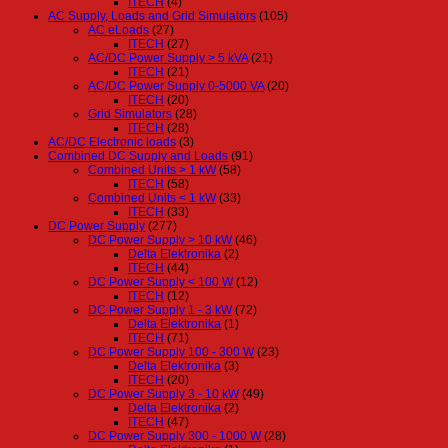
ITECH
(4)
AC Supply, Loads and Grid Simulators
(105)
AC eLoads
(27)
ITECH
(27)
AC/DC Power Supply > 5 kVA
(21)
ITECH
(21)
AC/DC Power Supply 0-5000 VA
(20)
ITECH
(20)
Grid Simulators
(28)
ITECH
(28)
AC/DC Electronic loads
(3)
Combined DC Supply and Loads
(91)
Combined Units > 1 kW
(58)
ITECH
(58)
Combined Units < 1 kW
(33)
ITECH
(33)
DC Power Supply
(277)
DC Power Supply > 10 kW
(46)
Delta Elektronika
(2)
ITECH
(44)
DC Power Supply < 100 W
(12)
ITECH
(12)
DC Power Supply 1 - 3 kW
(72)
Delta Elektronika
(1)
ITECH
(71)
DC Power Supply 100 - 300 W
(23)
Delta Elektronika
(3)
ITECH
(20)
DC Power Supply 3 - 10 kW
(49)
Delta Elektronika
(2)
ITECH
(47)
DC Power Supply 300 - 1000 W
(28)