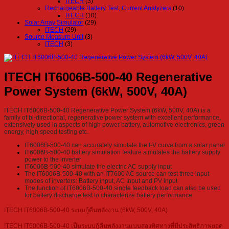
ITECH
(3)
Rechargeable Battery Test, Current Analyzers
(10)
ITECH
(10)
Solar Array Simulator
(29)
ITECH
(29)
Source Measure Unit
(3)
ITECH
(3)
ITECH IT6006B-500-40 Regenerative
Power System (6kW, 500V, 40A)
ITECH IT6006B-500-40 Regenerative Power System (6kW, 500V, 40A) is a
family of bi-directional, regenerative power system with excellent performance,
extensively used in aspects of high power battery, automotive electronics, green
energy, high speed testing etc.
IT6006B-500-40 can accurately simulate the I-V curve from a solar panel
IT6006B-500-40 battery simulation feature simulates the battery supply
power to the inverter
IT6006B-500-40 simulate the electric AC supply input
The IT6006B-500-40 with an IT7600 AC source can test three input
modes of inverters: Battery input, AC Input and PV input
The function of IT6006B-500-40 single feedback load can also be used
for battery discharge test to characterize battery performance
ITECH IT6006B-500-40 ระบบกู้คืนพลังงาน (6kW, 500V, 40A)
ITECH IT6006B-500-40 เป็นระบบกู้คืนพลังงานแบบสองทิศทางที่มีประสิทธิภาพยอด