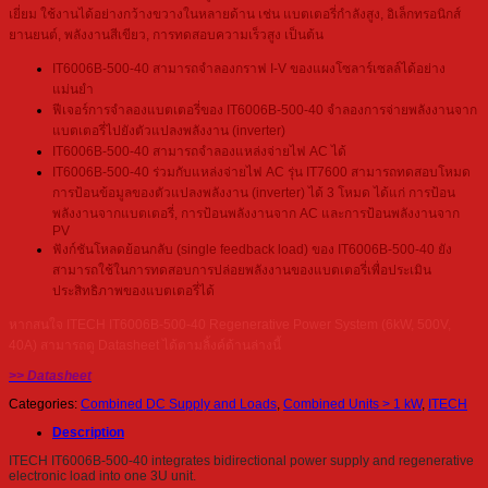
เยี่ยม ใช้งานได้อย่างกว้างขวางในหลายด้าน เช่น แบตเตอรี่กำลังสูง, อิเล็กทรอนิกส์
ยานยนต์, พลังงานสีเขียว, การทดสอบความเร็วสูง เป็นต้น
IT6006B-500-40 สามารถจำลองกราฟ I-V ของแผงโซลาร์เซลล์ได้อย่าง
แม่นยำ
ฟีเจอร์การจำลองแบตเตอรี่ของ IT6006B-500-40 จำลองการจ่ายพลังงานจาก
แบตเตอรี่ไปยังตัวแปลงพลังงาน (inverter)
IT6006B-500-40 สามารถจำลองแหล่งจ่ายไฟ AC ได้
IT6006B-500-40 ร่วมกับแหล่งจ่ายไฟ AC รุ่น IT7600 สามารถทดสอบโหมด
การป้อนข้อมูลของตัวแปลงพลังงาน (inverter) ได้ 3 โหมด ได้แก่ การป้อน
พลังงานจากแบตเตอรี่, การป้อนพลังงานจาก AC และการป้อนพลังงานจาก
PV
ฟังก์ชันโหลดย้อนกลับ (single feedback load) ของ IT6006B-500-40 ยัง
สามารถใช้ในการทดสอบการปล่อยพลังงานของแบตเตอรี่เพื่อประเมิน
ประสิทธิภาพของแบตเตอรี่ได้
หากสนใจ ITECH IT6006B-500-40 Regenerative Power System (6kW, 500V,
40A) สามารถดู Datasheet ได้ตามลิ้งค์ด้านล่างนี้
>> Datasheet
Categories:
Combined DC Supply and Loads
,
Combined Units > 1 kW
,
ITECH
Description
ITECH IT6006B-500-40 integrates bidirectional power supply and regenerative
electronic load into one 3U unit.