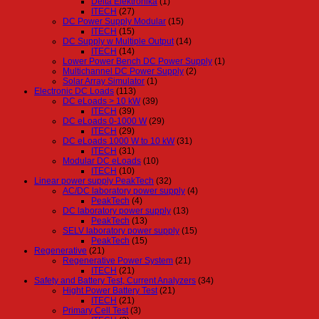
Delta Elektronika
(1)
ITECH
(27)
DC Power Supply Modular
(15)
ITECH
(15)
DC Supply w Multiple Output
(14)
ITECH
(14)
Lower Power Bench DC Power Supply
(1)
Multichannel DC Power Supply
(2)
Solar Array Simulator
(1)
Electronic DC Loads
(113)
DC eLoads > 10 kW
(39)
ITECH
(39)
DC eLoads 0-1000 W
(29)
ITECH
(29)
DC eLoads 1000 W to 10 kW
(31)
ITECH
(31)
Modular DC eLoads
(10)
ITECH
(10)
Linear power supply PeakTech
(32)
AC/DC laboratory power supply
(4)
PeakTech
(4)
DC laboratory power supply
(13)
PeakTech
(13)
SELV laboratory power supply
(15)
PeakTech
(15)
Regenerative
(21)
Regenerative Power System
(21)
ITECH
(21)
Safety and Battery Test, Current Analyzers
(34)
Hight Power Battery Test
(21)
ITECH
(21)
Primary Cell Test
(3)