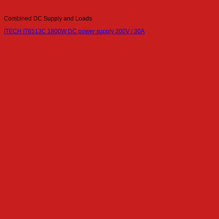
Combined DC Supply and Loads
ITECH IT6513C 1800W DC power supply 200V / 30A
Combined DC Supply and Loads
ITECH IT6012B-300-150 Regenerative Power System (12kW, 300V, 150A)