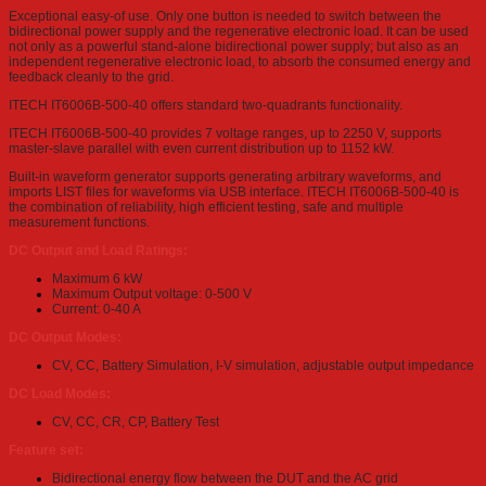
Exceptional easy-of use. Only one button is needed to switch between the
bidirectional power supply and the regenerative electronic load. It can be used
not only as a powerful stand-alone bidirectional power supply; but also as an
independent regenerative electronic load, to absorb the consumed energy and
feedback cleanly to the grid.
ITECH IT6006B-500-40 offers standard two-quadrants functionality.
ITECH IT6006B-500-40 provides 7 voltage ranges, up to 2250 V, supports
master-slave parallel with even current distribution up to 1152 kW.
Built-in waveform generator supports generating arbitrary waveforms, and
imports LIST files for waveforms via USB interface. ITECH IT6006B-500-40 is
the combination of reliability, high efficient testing, safe and multiple
measurement functions.
DC Output and Load Ratings:
Maximum 6 kW
Maximum Output voltage: 0-500 V
Current: 0-40 A
DC Output Modes:
CV, CC, Battery Simulation, I-V simulation, adjustable output impedance
DC Load Modes:
CV, CC, CR, CP, Battery Test
Feature set:
Bidirectional energy flow between the DUT and the AC grid