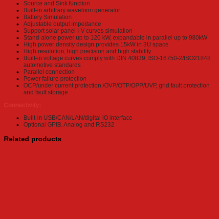
Source and Sink function
Built-in arbitrary waveform generator
Battery Simulation
Adjustable output impedance
Support solar panel I-V curves simulation
Stand-alone power up to 120 kW, expandable in parallel up to 980kW
High power density design provides 15kW in 3U space
High resolution, high precision and high stability
Built-in voltage curves comply with DIN 40839, ISO-16750-2/ISO21848
automotive standards
Parallel connection
Power failure protection
OCP/under current protection /OVP/OTP/OPP/UVP, grid fault protection
and fault storage
Connectivity:
Built-in USB/CAN/LAN/digital IO interface
Optional GPIB, Analog and RS232
Related products