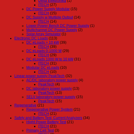
Delta Elektronika
(1)
ITECH
(27)
DC Power Supply Modular
(15)
ITECH
(15)
DC Supply w Multiple Output
(14)
ITECH
(14)
Lower Power Bench DC Power Supply
(1)
Multichannel DC Power Supply
(2)
Solar Array Simulator
(1)
Electronic DC Loads
(113)
DC eLoads > 10 kW
(39)
ITECH
(39)
DC eLoads 0-1000 W
(29)
ITECH
(29)
DC eLoads 1000 W to 10 kW
(31)
ITECH
(31)
Modular DC eLoads
(10)
ITECH
(10)
Linear power supply PeakTech
(32)
AC/DC laboratory power supply
(4)
PeakTech
(4)
DC laboratory power supply
(13)
PeakTech
(13)
SELV laboratory power supply
(15)
PeakTech
(15)
Regenerative
(21)
Regenerative Power System
(21)
ITECH
(21)
Safety and Battery Test, Current Analyzers
(34)
Hight Power Battery Test
(21)
ITECH
(21)
Primary Cell Test
(3)