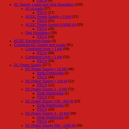
ITECH
(4)
AC Supply, Loads and Grid Simulators
(105)
AC eLoads
(27)
ITECH
(27)
AC/DC Power Supply > 5 kVA
(21)
ITECH
(21)
AC/DC Power Supply 0-5000 VA
(20)
ITECH
(20)
Grid Simulators
(28)
ITECH
(28)
AC/DC Electronic loads
(3)
Combined DC Supply and Loads
(91)
Combined Units > 1 kW
(58)
ITECH
(58)
Combined Units < 1 kW
(33)
ITECH
(33)
DC Power Supply
(277)
DC Power Supply > 10 kW
(46)
Delta Elektronika
(2)
ITECH
(44)
DC Power Supply < 100 W
(12)
ITECH
(12)
DC Power Supply 1 - 3 kW
(72)
Delta Elektronika
(1)
ITECH
(71)
DC Power Supply 100 - 300 W
(23)
Delta Elektronika
(3)
ITECH
(20)
DC Power Supply 3 - 10 kW
(49)
Delta Elektronika
(2)
ITECH
(47)
DC Power Supply 300 - 1000 W
(28)