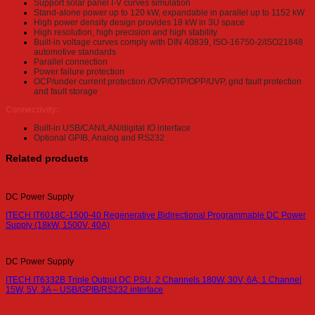
Support solar panel I-V curves simulation
Stand-alone power up to 120 kW, expandable in parallel up to 1152 kW
High power density design provides 18 kW in 3U space
High resolution, high precision and high stability
Built-in voltage curves comply with DIN 40839, ISO-16750-2/ISO21848
automotive standards
Parallel connection
Power failure protection
OCP/under current protection /OVP/OTP/OPP/UVP, grid fault protection
and fault storage
Connectivity:
Built-in USB/CAN/LAN/digital IO interface
Optional GPIB, Analog and RS232
Related products
DC Power Supply
ITECH IT6018C-1500-40 Regenerative Bidirectional Programmable DC Power
Supply (18kW, 1500V, 40A)
DC Power Supply
ITECH IT6332B Triple Output DC PSU, 2 Channels 180W, 30V, 6A; 1 Channel
15W, 5V, 3A – USB/GPIB/RS232 interface