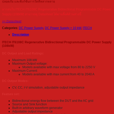
ปลอดภัย และฟังก์ชันการวัดที่หลากหลาย
หากสนใจ ITECH IT6108C Regenerative Bidirectional Programmable DC Power
Supply (108kW) สามารถดู Datasheet ได้ตามลิ้งค์ด้านล่างนี้
>> Datasheet
Categories:
DC Power Supply
,
DC Power Supply > 10 kW
,
ITECH
Description
ITECH IT6108C Regenerative Bidirectional Programmable DC Power Supply
(108kW)
DC Output and Load Ratings:
Maximum 108 kW
Maximum Output voltage:
Models available with max voltage from 80 to 2250 V
Maximum Current:
Models available with max current from 40 to 2040 A
DC Output Modes:
CV, CC, I-V simulation, adjustable output impedance
Feature set:
Bidirectional energy flow between the DUT and the AC grid
Source and Sink function
Built-in arbitrary waveform generator
Adjustable output impedance