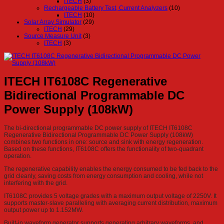
ITECH
(3)
Rechargeable Battery Test, Current Analyzers
(10)
ITECH
(10)
Solar Array Simulator
(29)
ITECH
(29)
Source Measure Unit
(3)
ITECH
(3)
ITECH IT6108C Regenerative
Bidirectional Programmable DC
Power Supply (108kW)
The bi-directional programmable DC power supply of ITECH IT6108C
Regenerative Bidirectional Programmable DC Power Supply (108kW)
combines two functions in one: source and sink with energy regeneration.
Based on these functions, IT6108C offers the functionality of two-quadrant
operation.
The regenerative capability enables the energy consumed to be fed back to the
grid cleanly, saving costs from energy consumption and cooling, while not
interfering with the grid.
IT6108C provides 5 voltage grades with a maximum output voltage of 2250V. It
supports master-slave paralleling with averaging current distribution, maximum
output power up to 1.152MW.
Built-in waveform generator supports generating arbitrary waveforms, and