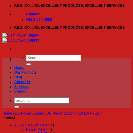
Skip
F.E.S. CO., LTD. EXCELLENT PRODUCTS, EXCELLENT SERVICES
to
content
Contact
+66 2-064-4050
F.E.S. CO., LTD. EXCELLENT PRODUCTS, EXCELLENT SERVICES
Search
for:
Home
Our Products
Blog
About Us
Services
Contact
Search
for:
Home
/
DC Power Supply
/
DC Power Supply > 10 kW
/
ITECH
Product
AC / DC Power Meter
(4)
Power Meter
(4)