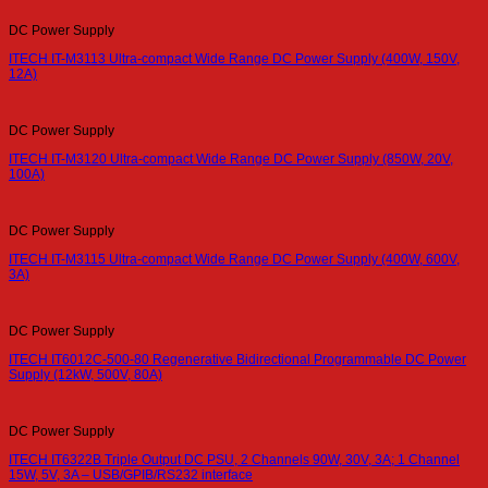
DC Power Supply
ITECH IT-M3113 Ultra-compact Wide Range DC Power Supply (400W, 150V,
12A)
DC Power Supply
ITECH IT-M3120 Ultra-compact Wide Range DC Power Supply (850W, 20V,
100A)
DC Power Supply
ITECH IT-M3115 Ultra-compact Wide Range DC Power Supply (400W, 600V,
3A)
DC Power Supply
ITECH IT6012C-500-80 Regenerative Bidirectional Programmable DC Power
Supply (12kW, 500V, 80A)
DC Power Supply
ITECH IT6322B Triple Output DC PSU, 2 Channels 90W, 30V, 3A; 1 Channel
15W, 5V, 3A – USB/GPIB/RS232 interface