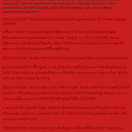
import LIST files for waveforms via front panel USB port. IT6108C is the
combination of high reliability, high efficient setting, safe and multiple
measurement functions.
ITECH IT6108C Regenerative Bidirectional Programmable DC Power Supply
(108kW)
เครื่องจ่ายไฟฟ้ากระแสตรงชนิดสองทิศทางแบบโปรแกรมได้ (Regenerative
Bidirectional Programmable DC Power Supply) รุ่น ITECH IT6108C ขนาด
108kW ผสานสองฟังก์ชันในเครื่องเดียว: การจ่ายพลังงาน (Source) และการดูดซับ
พลังงาน (Sink) พร้อมคุณสมบัติฟื้นฟูพลังงาน
ITECH IT6108C รองรับการทำงานแบบสองควอแดรนท์ (Two-Quadrant Operation)
ความสามารถในการฟื้นฟูพลังงานช่วยให้พลังงานที่ใช้แล้วสามารถส่งคืนสู่โครงข่าย
ไฟฟ้าได้อย่างสะอาด ประหยัดต้นทุนการใช้พลังงานและการระบายความร้อน โดยไม่
รบกวนการทำงานของโครงข่าย
ITECH IT6108C รองรับระดับแรงดันไฟฟ้า 5 ระดับ โดยมีแรงดันไฟฟ้าสูงสุดที่ 2250V
รองรับการเชื่อมต่อแบบมาสเตอร์-สเลฟ (Master-Slave Paralleling) พร้อมการกระจา
ยกระแสเฉลี่ย และสามารถให้กำลังไฟฟ้าสูงสุดได้ถึง 1.152MW
มาพร้อมตัวสร้างรูปคลื่นในตัว (Built-in Waveform Generator) ที่รองรับการสร้างรูป
คลื่นตามความต้องการ และสามารถนำเข้าไฟล์ LIST สำหรับรูปคลื่นผ่านพอร์ต USB
บนแผงควบคุมด้านหน้า
ITECH IT6108C ผสมผสานความน่าเชื่อถือสูง การตั้งค่าที่มีประสิทธิภาพสูง ความ