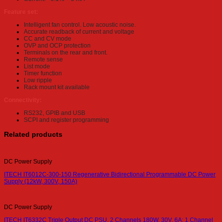
Feature set:
Intelligent fan control. Low acoustic noise.
Accurate readback of current and voltage
CC and CV mode
OVP and OCP protection
Terminals on the rear and front.
Remote sense
List mode
Timer function
Low ripple
Rack mount kit available
Connectivity:
RS232, GPIB and USB
SCPI and register programming
Related products
DC Power Supply
ITECH IT6012C-300-150 Regenerative Bidirectional Programmable DC Power
Supply (12kW, 300V, 150A)
DC Power Supply
ITECH IT6332C Triple Output DC PSU, 2 Channels 180W, 30V, 6A; 1 Channel