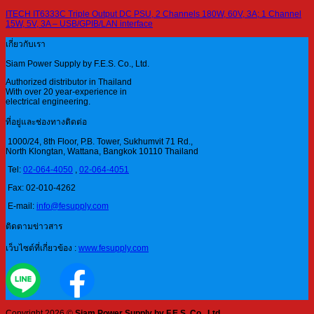
ITECH IT6333C Triple Output DC PSU, 2 Channels 180W, 60V, 3A; 1 Channel
15W, 5V, 3A – USB/GPIB/LAN interface
เกี่ยวกับเรา
Siam Power Supply by F.E.S. Co., Ltd.
Authorized distributor in Thailand
With over 20 year-experience in
electrical engineering.
ที่อยู่และช่องทางติดต่อ
1000/24, 8th Floor, P.B. Tower, Sukhumvit 71 Rd.,
North Klongtan, Wattana, Bangkok 10110 Thailand
Tel:
02-064-4050
,
02-064-4051
Fax: 02-010-4262
E-mail:
info@fesupply.com
ติดตามข่าวสาร
เว็บไซต์ที่เกี่ยวข้อง :
www.fesupply.com
Copyright 2026 ©
Siam Power Supply by F.E.S. Co., Ltd.