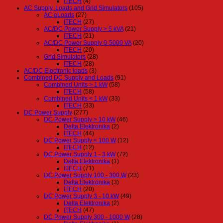
ITECH
(4)
AC Supply, Loads and Grid Simulators
(105)
AC eLoads
(27)
ITECH
(27)
AC/DC Power Supply > 5 kVA
(21)
ITECH
(21)
AC/DC Power Supply 0-5000 VA
(20)
ITECH
(20)
Grid Simulators
(28)
ITECH
(28)
AC/DC Electronic loads
(3)
Combined DC Supply and Loads
(91)
Combined Units > 1 kW
(58)
ITECH
(58)
Combined Units < 1 kW
(33)
ITECH
(33)
DC Power Supply
(277)
DC Power Supply > 10 kW
(46)
Delta Elektronika
(2)
ITECH
(44)
DC Power Supply < 100 W
(12)
ITECH
(12)
DC Power Supply 1 - 3 kW
(72)
Delta Elektronika
(1)
ITECH
(71)
DC Power Supply 100 - 300 W
(23)
Delta Elektronika
(3)
ITECH
(20)
DC Power Supply 3 - 10 kW
(49)
Delta Elektronika
(2)
ITECH
(47)
DC Power Supply 300 - 1000 W
(28)