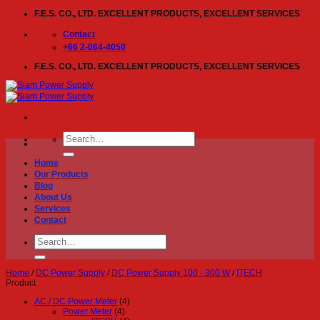
Skip
F.E.S. CO., LTD. EXCELLENT PRODUCTS, EXCELLENT SERVICES
to
content
Contact
+66 2-064-4050
F.E.S. CO., LTD. EXCELLENT PRODUCTS, EXCELLENT SERVICES
Search
for:
Home
Our Products
Blog
About Us
Services
Contact
Search
for:
Home
/
DC Power Supply
/
DC Power Supply 100 - 300 W
/
ITECH
Product
AC / DC Power Meter
(4)
Power Meter
(4)