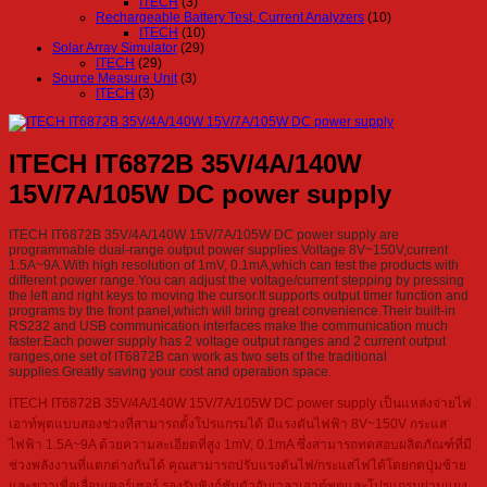
ITECH
(3)
Rechargeable Battery Test, Current Analyzers
(10)
ITECH
(10)
Solar Array Simulator
(29)
ITECH
(29)
Source Measure Unit
(3)
ITECH
(3)
ITECH IT6872B 35V/4A/140W
15V/7A/105W DC power supply
ITECH IT6872B 35V/4A/140W 15V/7A/105W DC power supply are
programmable dual-range output power supplies.Voltage 8V~150V,current
1.5A~9A.With high resolution of 1mV, 0.1mA,which can test the products with
different power range.You can adjust the voltage/current stepping by pressing
the left and right keys to moving the cursor.It supports output timer function and
programs by the front panel,which will bring great convenience.Their built-in
RS232 and USB communication interfaces make the communication much
faster.Each power supply has 2 voltage output ranges and 2 current output
ranges,one set of IT6872B can work as two sets of the traditional
supplies.Greatly saving your cost and operation space.
ITECH IT6872B 35V/4A/140W 15V/7A/105W DC power supply เป็นแหล่งจ่ายไฟ
เอาท์พุตแบบสองช่วงที่สามารถตั้งโปรแกรมได้ มีแรงดันไฟฟ้า 8V~150V กระแส
ไฟฟ้า 1.5A~9A ด้วยความละเอียดที่สูง 1mV, 0.1mA ซึ่งสามารถทดสอบผลิตภัณฑ์ที่มี
ช่วงพลังงานที่แตกต่างกันได้ คุณสามารถปรับแรงดันไฟ/กระแสไฟได้โดยกดปุ่มซ้าย
และขวาเพื่อเลื่อนเคอร์เซอร์ รองรับฟังก์ชันตัวจับเวลาเอาต์พุตและโปรแกรมผ่านแผง