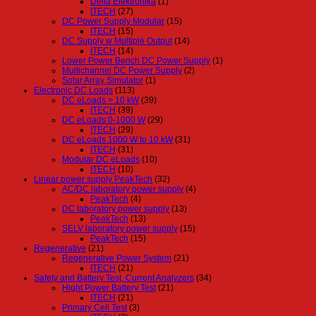
Delta Elektronika
(1)
ITECH
(27)
DC Power Supply Modular
(15)
ITECH
(15)
DC Supply w Multiple Output
(14)
ITECH
(14)
Lower Power Bench DC Power Supply
(1)
Multichannel DC Power Supply
(2)
Solar Array Simulator
(1)
Electronic DC Loads
(113)
DC eLoads > 10 kW
(39)
ITECH
(39)
DC eLoads 0-1000 W
(29)
ITECH
(29)
DC eLoads 1000 W to 10 kW
(31)
ITECH
(31)
Modular DC eLoads
(10)
ITECH
(10)
Linear power supply PeakTech
(32)
AC/DC laboratory power supply
(4)
PeakTech
(4)
DC laboratory power supply
(13)
PeakTech
(13)
SELV laboratory power supply
(15)
PeakTech
(15)
Regenerative
(21)
Regenerative Power System
(21)
ITECH
(21)
Safety and Battery Test, Current Analyzers
(34)
Hight Power Battery Test
(21)
ITECH
(21)
Primary Cell Test
(3)