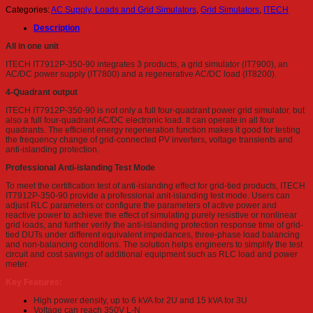
Categories:
AC Supply, Loads and Grid Simulators
,
Grid Simulators
,
ITECH
Description
All in one unit
ITECH IT7912P-350-90 integrates 3 products, a grid simulator (IT7900), an
AC/DC power supply (IT7800) and a regenerative AC/DC load (IT8200).
4-Quadrant output
ITECH IT7912P-350-90 is not only a full four-quadrant power grid simulator, but
also a full four-quadrant AC/DC electronic load. It can operate in all four
quadrants. The efficient energy regeneration function makes it good for testing
the frequency change of grid-connected PV inverters, voltage transients and
anti-islanding protection.
Professional Anti-islanding Test Mode
To meet the certification test of anti-islanding effect for grid-tied products, ITECH
IT7912P-350-90 provide a professional anit-islanding test mode. Users can
adjust RLC parameters or configure the parameters of active power and
reactive power to achieve the effect of simulating purely resistive or nonlinear
grid loads, and further verify the anti-islanding protection response time of grid-
tied DUTs under different equivalent impedances, three-phase load balancing
and non-balancing conditions. The solution helps engineers to simplify the test
circuit and cost savings of additional equipment such as RLC load and power
meter.
Key Features:
High power density, up to 6 kVA for 2U and 15 kVA for 3U
Voltage can reach 350V L-N