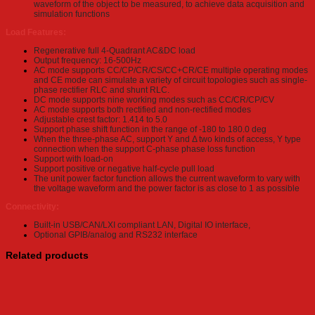
waveform of the object to be measured, to achieve data acquisition and
simulation functions
Load Features:
Regenerative full 4-Quadrant AC&DC load
Output frequency: 16-500Hz
AC mode supports CC/CP/CR/CS/CC+CR/CE multiple operating modes
and CE mode can simulate a variety of circuit topologies such as single-
phase rectifier RLC and shunt RLC.
DC mode supports nine working modes such as CC/CR/CP/CV
AC mode supports both rectified and non-rectified modes
Adjustable crest factor: 1.414 to 5.0
Support phase shift function in the range of -180 to 180.0 deg
When the three-phase AC, support Y and Δ two kinds of access, Y type
connection when the support C-phase phase loss function
Support with load-on
Support positive or negative half-cycle pull load
The unit power factor function allows the current waveform to vary with
the voltage waveform and the power factor is as close to 1 as possible
Connectivity:
Built-in USB/CAN/LXI compliant LAN, Digital IO interface,
Optional GPIB/analog and RS232 interface
Related products