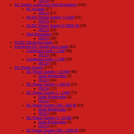
ITECH
(4)
AC Supply, Loads and Grid Simulators
(105)
AC eLoads
(27)
ITECH
(27)
AC/DC Power Supply > 5 kVA
(21)
ITECH
(21)
AC/DC Power Supply 0-5000 VA
(20)
ITECH
(20)
Grid Simulators
(28)
ITECH
(28)
AC/DC Electronic loads
(3)
Combined DC Supply and Loads
(91)
Combined Units > 1 kW
(58)
ITECH
(58)
Combined Units < 1 kW
(33)
ITECH
(33)
DC Power Supply
(277)
DC Power Supply > 10 kW
(46)
Delta Elektronika
(2)
ITECH
(44)
DC Power Supply < 100 W
(12)
ITECH
(12)
DC Power Supply 1 - 3 kW
(72)
Delta Elektronika
(1)
ITECH
(71)
DC Power Supply 100 - 300 W
(23)
Delta Elektronika
(3)
ITECH
(20)
DC Power Supply 3 - 10 kW
(49)
Delta Elektronika
(2)
ITECH
(47)
DC Power Supply 300 - 1000 W
(28)