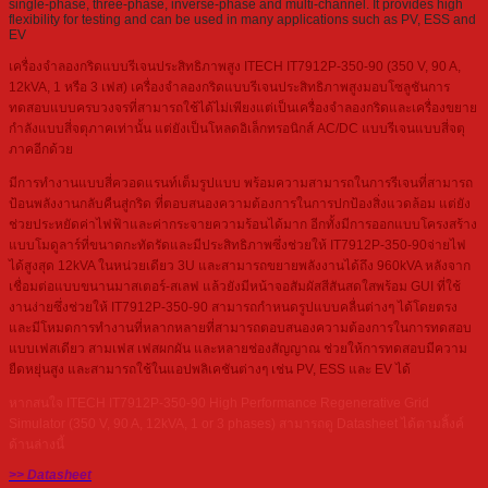
single-phase, three-phase, inverse-phase and multi-channel. It provides high
flexibility for testing and can be used in many applications such as PV, ESS and
EV
เครื่องจำลองกริดแบบรีเจนประสิทธิภาพสูง ITECH IT7912P-350-90 (350 V, 90 A,
12kVA, 1 หรือ 3 เฟส) เครื่องจำลองกริดแบบรีเจนประสิทธิภาพสูงมอบโซลูชันการ
ทดสอบแบบครบวงจรที่สามารถใช้ได้ไม่เพียงแต่เป็นเครื่องจำลองกริดและเครื่องขยาย
กำลังแบบสี่จตุภาคเท่านั้น แต่ยังเป็นโหลดอิเล็กทรอนิกส์ AC/DC แบบรีเจนแบบสี่จตุ
ภาคอีกด้วย
มีการทำงานแบบสี่ควอดแรนท์เต็มรูปแบบ พร้อมความสามารถในการรีเจนที่สามารถ
ป้อนพลังงานกลับคืนสู่กริด ที่ตอบสนองความต้องการในการปกป้องสิ่งแวดล้อม แต่ยัง
ช่วยประหยัดค่าไฟฟ้าและค่ากระจายความร้อนได้มาก อีกทั้งมีการออกแบบโครงสร้าง
แบบโมดูลาร์ที่ขนาดกะทัดรัดและมีประสิทธิภาพซึ่งช่วยให้ IT7912P-350-90จ่ายไฟ
ได้สูงสุด 12kVA ในหน่วยเดียว 3U และสามารถขยายพลังงานได้ถึง 960kVA หลังจาก
เชื่อมต่อแบบขนานมาสเตอร์-สเลฟ แล้วยังมีหน้าจอสัมผัสสีสันสดใสพร้อม GUI ที่ใช้
งานง่ายซึ่งช่วยให้ IT7912P-350-90 สามารถกำหนดรูปแบบคลื่นต่างๆ ได้โดยตรง
และมีโหมดการทำงานที่หลากหลายที่สามารถตอบสนองความต้องการในการทดสอบ
แบบเฟสเดียว สามเฟส เฟสผกผัน และหลายช่องสัญญาณ ช่วยให้การทดสอบมีความ
ยืดหยุ่นสูง และสามารถใช้ในแอปพลิเคชันต่างๆ เช่น PV, ESS และ EV ได้
หากสนใจ ITECH IT7912P-350-90 High Performance Regenerative Grid
Simulator (350 V, 90 A, 12kVA, 1 or 3 phases) สามารถดู Datasheet ได้ตามลิ้งค์
ด้านล่างนี้
>> Datasheet