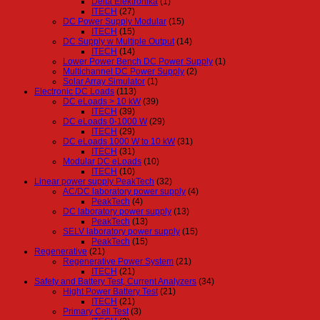
Delta Elektronika
(1)
ITECH
(27)
DC Power Supply Modular
(15)
ITECH
(15)
DC Supply w Multiple Output
(14)
ITECH
(14)
Lower Power Bench DC Power Supply
(1)
Multichannel DC Power Supply
(2)
Solar Array Simulator
(1)
Electronic DC Loads
(113)
DC eLoads > 10 kW
(39)
ITECH
(39)
DC eLoads 0-1000 W
(29)
ITECH
(29)
DC eLoads 1000 W to 10 kW
(31)
ITECH
(31)
Modular DC eLoads
(10)
ITECH
(10)
Linear power supply PeakTech
(32)
AC/DC laboratory power supply
(4)
PeakTech
(4)
DC laboratory power supply
(13)
PeakTech
(13)
SELV laboratory power supply
(15)
PeakTech
(15)
Regenerative
(21)
Regenerative Power System
(21)
ITECH
(21)
Safety and Battery Test, Current Analyzers
(34)
Hight Power Battery Test
(21)
ITECH
(21)
Primary Cell Test
(3)