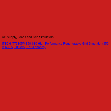
AC Supply, Loads and Grid Simulators
ITECH IT79105P-350-630 High Performance Regenerative Grid Simulator (350
V, 630 A, 105kVA, 1 or 3 phases)