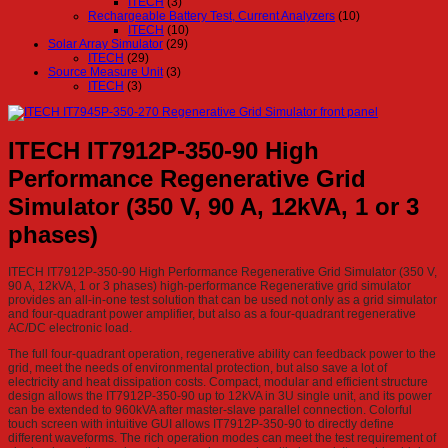
ITECH
(3)
Rechargeable Battery Test, Current Analyzers
(10)
ITECH
(10)
Solar Array Simulator
(29)
ITECH
(29)
Source Measure Unit
(3)
ITECH
(3)
ITECH IT7912P-350-90 High
Performance Regenerative Grid
Simulator (350 V, 90 A, 12kVA, 1 or 3
phases)
ITECH IT7912P-350-90 High Performance Regenerative Grid Simulator (350 V,
90 A, 12kVA, 1 or 3 phases) high-performance Regenerative grid simulator
provides an all-in-one test solution that can be used not only as a grid simulator
and four-quadrant power amplifier, but also as a four-quadrant regenerative
AC/DC electronic load.
The full four-quadrant operation, regenerative ability can feedback power to the
grid, meet the needs of environmental protection, but also save a lot of
electricity and heat dissipation costs. Compact, modular and efficient structure
design allows the IT7912P-350-90 up to 12kVA in 3U single unit, and its power
can be extended to 960kVA after master-slave parallel connection. Colorful
touch screen with intuitive GUI allows IT7912P-350-90 to directly define
different waveforms. The rich operation modes can meet the test requirement of