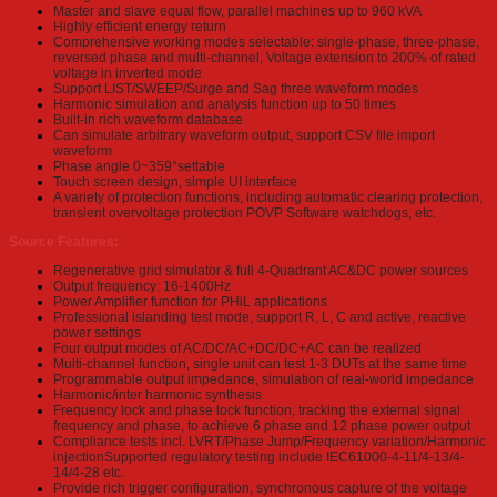
Master and slave equal flow, parallel machines up to 960 kVA
Highly efficient energy return
Comprehensive working modes selectable: single-phase, three-phase,
reversed phase and multi-channel, Voltage extension to 200% of rated
voltage in inverted mode
Support LIST/SWEEP/Surge and Sag three waveform modes
Harmonic simulation and analysis function up to 50 times
Built-in rich waveform database
Can simulate arbitrary waveform output, support CSV file import
waveform
Phase angle 0~359°settable
Touch screen design, simple UI interface
A variety of protection functions, including automatic clearing protection,
transient overvoltage protection POVP Software watchdogs, etc.
Source Features:
Regenerative grid simulator & full 4-Quadrant AC&DC power sources
Output frequency: 16-1400Hz
Power Amplifier function for PHiL applications
Professional islanding test mode, support R, L, C and active, reactive
power settings
Four output modes of AC/DC/AC+DC/DC+AC can be realized
Multi-channel function, single unit can test 1-3 DUTs at the same time
Programmable output impedance, simulation of real-world impedance
Harmonic/inter harmonic synthesis
Frequency lock and phase lock function, tracking the external signal
frequency and phase, to achieve 6 phase and 12 phase power output
Compliance tests incl. LVRT/Phase Jump/Frequency variation/Harmonic
injectionSupported regulatory testing include IEC61000-4-11/4-13/4-
14/4-28 etc.
Provide rich trigger configuration, synchronous capture of the voltage