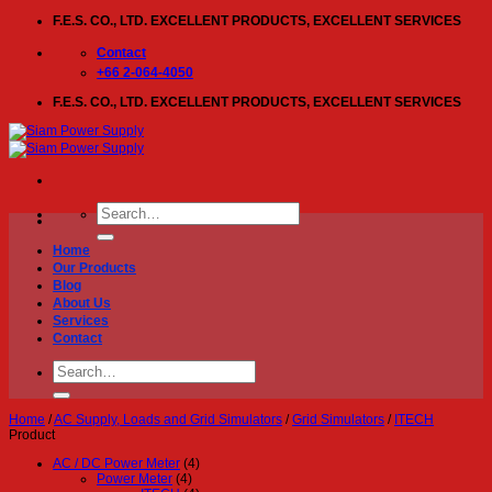
Skip
F.E.S. CO., LTD. EXCELLENT PRODUCTS, EXCELLENT SERVICES
to
content
Contact
+66 2-064-4050
F.E.S. CO., LTD. EXCELLENT PRODUCTS, EXCELLENT SERVICES
Search
for:
Home
Our Products
Blog
About Us
Services
Contact
Search
for:
Home
/
AC Supply, Loads and Grid Simulators
/
Grid Simulators
/
ITECH
Product
AC / DC Power Meter
(4)
Power Meter
(4)