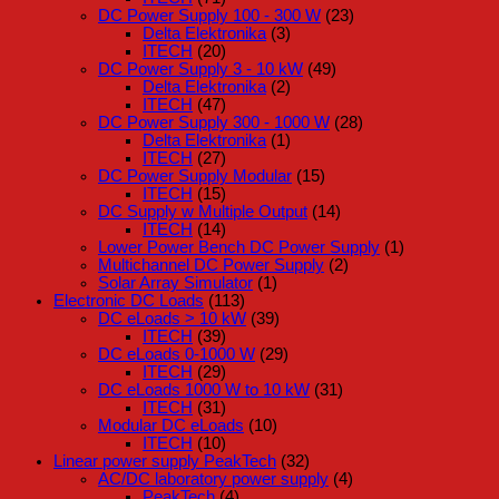
DC Power Supply 100 - 300 W
(23)
Delta Elektronika
(3)
ITECH
(20)
DC Power Supply 3 - 10 kW
(49)
Delta Elektronika
(2)
ITECH
(47)
DC Power Supply 300 - 1000 W
(28)
Delta Elektronika
(1)
ITECH
(27)
DC Power Supply Modular
(15)
ITECH
(15)
DC Supply w Multiple Output
(14)
ITECH
(14)
Lower Power Bench DC Power Supply
(1)
Multichannel DC Power Supply
(2)
Solar Array Simulator
(1)
Electronic DC Loads
(113)
DC eLoads > 10 kW
(39)
ITECH
(39)
DC eLoads 0-1000 W
(29)
ITECH
(29)
DC eLoads 1000 W to 10 kW
(31)
ITECH
(31)
Modular DC eLoads
(10)
ITECH
(10)
Linear power supply PeakTech
(32)
AC/DC laboratory power supply
(4)
PeakTech
(4)