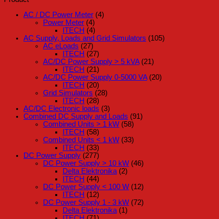
AC / DC Power Meter
(4)
Power Meter
(4)
ITECH
(4)
AC Supply, Loads and Grid Simulators
(105)
AC eLoads
(27)
ITECH
(27)
AC/DC Power Supply > 5 kVA
(21)
ITECH
(21)
AC/DC Power Supply 0-5000 VA
(20)
ITECH
(20)
Grid Simulators
(28)
ITECH
(28)
AC/DC Electronic loads
(3)
Combined DC Supply and Loads
(91)
Combined Units > 1 kW
(58)
ITECH
(58)
Combined Units < 1 kW
(33)
ITECH
(33)
DC Power Supply
(277)
DC Power Supply > 10 kW
(46)
Delta Elektronika
(2)
ITECH
(44)
DC Power Supply < 100 W
(12)
ITECH
(12)
DC Power Supply 1 - 3 kW
(72)
Delta Elektronika
(1)
ITECH
(71)