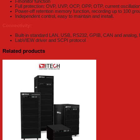
I-monitor function
Full protection: OVP, UVP, OCP, OPP, OTP, current oscillation p
Power-off retention memory function, recording up to 100 gro
Independent control, easy to maintain and install.
Connectivity:
Built-in standard LAN, USB, RS232, GPIB, CAN and analog, I
LabVIEW driver and SCPI protocol
Related products