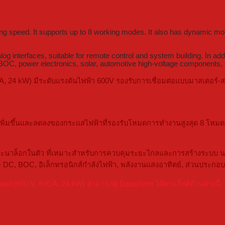
ing speed. It supports up to 8 working modes. It also has dynamic mod
nterfaces, suitable for remote control and system building. In additi
le, BOC, power electronics, solar, automotive high-voltage component
 A, 24 kW) มีระดับแรงดันไฟฟ้า 600V รองรับการเชื่อมต่อแบบมาสเตอร์-
เพิ่มขึ้นและลดลงของกระแสไฟฟ้าที่รองรับโหมดการทำงานสูงสุด 8 โหมด
าล็อกในตัว ที่เหมาะสำหรับการควบคุมระยะไกลและการสร้างระบบ นอกจากน
จ DC, BOC, อิเล็กทรอนิกส์กำลังไฟฟ้า, พลังงานแสงอาทิตย์, ส่วนประก
 (600 V, 600 A, 24 kW) สามารถดู Datasheet ได้ตามลิ้งค์ด้านล่างนี้