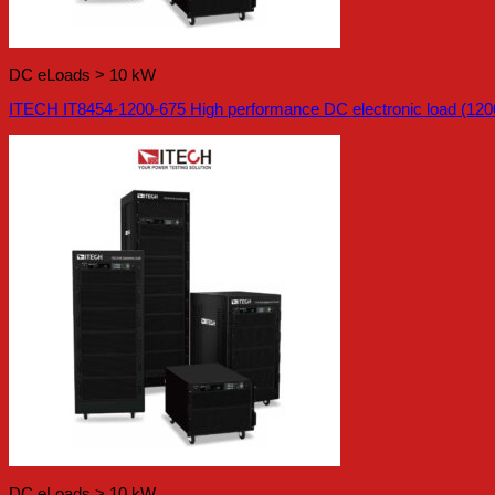
DC eLoads > 10 kW
ITECH IT8454-1200-675 High performance DC electronic load (120
DC eLoads > 10 kW