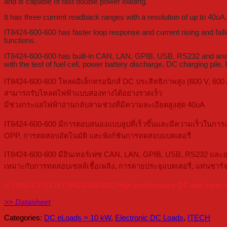
and is capable of fast double power loading.
It has three current readback ranges with a resolution of up to 40uA.
IT8424-600-600 has faster loop response and current rising and fall
functions.
IT8424-600-600 has built-in CAN, LAN, GPIB, USB, RS232 and analog i
with the test of fuel cell, power battery discharge, DC charging pi
IT8424-600-600 โหลดอิเล็กทรอนิกส์ DC ประสิทธิภาพสูง (600 V, 600
สามารถรับโหลดไฟฟ้าแบบสองทางได้อย่างรวดเร็ว
มีช่วงกระแสไฟฟ้าอ่านกลับสามช่วงที่มีความละเอียดสูงสุด 40uA
IT8424-600-600 มีการตอบสนองแบบลูปที่เร็วขึ้นและมีความเร็วในการ
OPP, การทดสอบอัตโนมัติ และฟังก์ชันการทดสอบแบตเตอรี่
IT8424-600-600 มีอินเทอร์เฟซ CAN, LAN, GPIB, USB, RS232 และอะน
เหมาะกับการทดสอบเซลล์เชื้อเพลิง, การคายประจุแบตเตอรี่, แท่นชาร์
หากสนใจ ITECH IT8424-600-600 High performance DC electronic load
>> Datasheet
Categories:
DC eLoads > 10 kW
,
Electronic DC Loads
,
ITECH