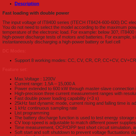
Description
Fast loading with double power
The input voltage of IT8400 series (ITECH IT8424-600-600) DC elect
You do not need to select the model according to the maximum power 
temperature of the electronic load. For example: below 30?, IT8400
high-power discharge tests of motors and batteries. For example, sim
instantaneously discharging a high-power battery or fuel cell
DC Modes:
Support 8 working modes: CC, CV, CR, CP, CC+CV, CV
Feature set:
Max.Voltage : 1200V
Current range: 1.5A – 15,000 A
Power extended to 600 kW through master-slave connection in
High-precision three current measurement ranges with resolu
Fast double power loading capability (<3 s)
25kHz fast dynamic mode, current rising and falling time is ad
1 kHz continuous sampling rate
List programming
The battery discharge function is used to test energy storage
CV loop speed is adjustable to match different power supplie
Time measurement, OCP/OPP test short circuit simulation, a
Soft start and soft shutdown to prevent voltage fluctuations du