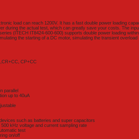
ronic load can reach 1200V. It has a fast double power loading capac
during the actual test, which can greatly save your costs. The input
 series (ITECH IT8424-600-600) supports double power loading within 
ulating the starting of a DC motor, simulating the transient overload
+CR,CR+CC, CP+CC
 parallel
tion up to 40uA
justable
 devices such as batteries and super capacitors
s 500 kHz voltage and current sampling rate
utomatic test
ring on/off