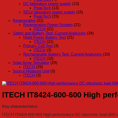
DC laboratory power supply
(13)
PeakTech
(13)
SELV laboratory power supply
(15)
PeakTech
(15)
Regenerative
(21)
Regenerative Power System
(21)
ITECH
(21)
Safety and Battery Test, Current Analyzers
(34)
Hight Power Battery Test
(21)
ITECH
(21)
Primary Cell Test
(3)
ITECH
(3)
Rechargeable Battery Test, Current Analyzers
(10)
ITECH
(10)
Solar Array Simulator
(29)
ITECH
(29)
Source Measure Unit
(3)
ITECH
(3)
ITECH IT8424-600-600 High perf
Key characteristics
ITECH IT8424-600-600 High performance DC electronic load (600 V, 