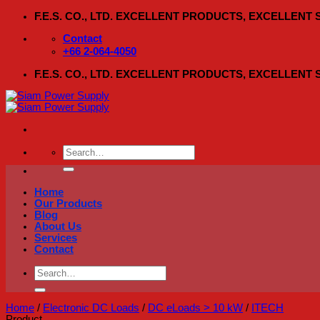
Skip
F.E.S. CO., LTD. EXCELLENT PRODUCTS, EXCELLENT
to
content
Contact
+66 2-064-4050
F.E.S. CO., LTD. EXCELLENT PRODUCTS, EXCELLENT
Search
for:
Home
Our Products
Blog
About Us
Services
Contact
Search
for:
Home
/
Electronic DC Loads
/
DC eLoads > 10 kW
/
ITECH
Product