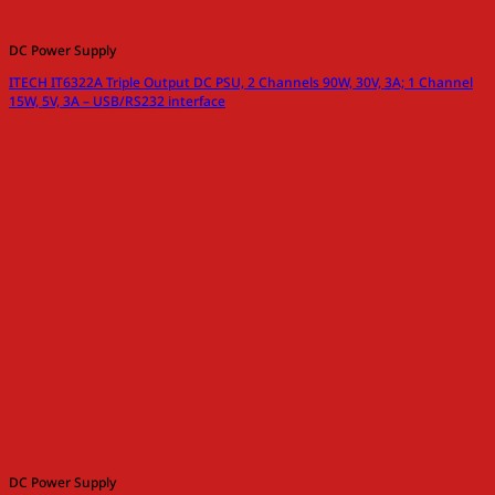
DC Power Supply
ITECH IT6322A Triple Output DC PSU, 2 Channels 90W, 30V, 3A; 1 Channel
15W, 5V, 3A – USB/RS232 interface
DC Power Supply