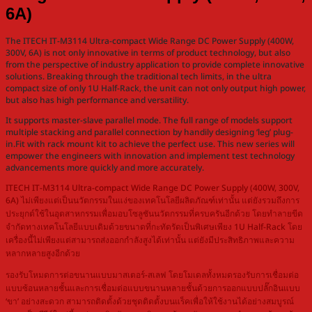
6A)
The ITECH IT-M3114 Ultra-compact Wide Range DC Power Supply (400W,
300V, 6A) is not only innovative in terms of product technology, but also
from the perspective of industry application to provide complete innovative
solutions. Breaking through the traditional tech limits, in the ultra
compact size of only 1U Half-Rack, the unit can not only output high power,
but also has high performance and versatility.
It supports master-slave parallel mode. The full range of models support
multiple stacking and parallel connection by handily designing ‘leg’ plug-
in.Fit with rack mount kit to achieve the perfect use. This new series will
empower the engineers with innovation and implement test technology
advancements more quickly and more accurately.
ITECH IT-M3114 Ultra-compact Wide Range DC Power Supply (400W, 300V,
6A) ไม่เพียงแต่เป็นนวัตกรรมในแง่ของเทคโนโลยีผลิตภัณฑ์เท่านั้น แต่ยังรวมถึงการ
ประยุกต์ใช้ในอุตสาหกรรมเพื่อมอบโซลูชันนวัตกรรมที่ครบครันอีกด้วย โดยทำลายขีด
จำกัดทางเทคโนโลยีแบบเดิมด้วยขนาดที่กะทัดรัดเป็นพิเศษเพียง 1U Half-Rack โดย
เครื่องนี้ไม่เพียงแต่สามารถส่งออกกำลังสูงได้เท่านั้น แต่ยังมีประสิทธิภาพและความ
หลากหลายสูงอีกด้วย
รองรับโหมดการต่อขนานแบบมาสเตอร์-สเลฟ โดยโมเดลทั้งหมดรองรับการเชื่อมต่อ
แบบซ้อนหลายชั้นและการเชื่อมต่อแบบขนานหลายชั้นด้วยการออกแบบปลั๊กอินแบบ
‘ขา’ อย่างสะดวก สามารถติดตั้งด้วยชุดติดตั้งบนแร็คเพื่อให้ใช้งานได้อย่างสมบูรณ์