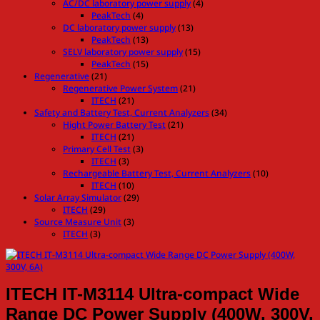
AC/DC laboratory power supply
(4)
PeakTech
(4)
DC laboratory power supply
(13)
PeakTech
(13)
SELV laboratory power supply
(15)
PeakTech
(15)
Regenerative
(21)
Regenerative Power System
(21)
ITECH
(21)
Safety and Battery Test, Current Analyzers
(34)
Hight Power Battery Test
(21)
ITECH
(21)
Primary Cell Test
(3)
ITECH
(3)
Rechargeable Battery Test, Current Analyzers
(10)
ITECH
(10)
Solar Array Simulator
(29)
ITECH
(29)
Source Measure Unit
(3)
ITECH
(3)
ITECH IT-M3114 Ultra-compact Wide
Range DC Power Supply (400W, 300V,