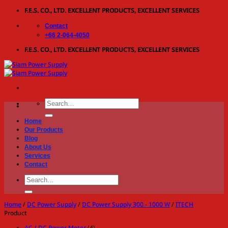
Skip
F.E.S. CO., LTD. EXCELLENT PRODUCTS, EXCELLENT SERVICES
to
Contact
content
+66 2-064-4050
F.E.S. CO., LTD. EXCELLENT PRODUCTS, EXCELLENT SERVICES
Search
for:
Home
Our Products
Blog
About Us
Services
Contact
Search
for:
Home
/
DC Power Supply
/
DC Power Supply 300 - 1000 W
/
ITECH
Product
AC / DC Power Meter
(4)