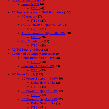
Power Meter
(4)
ITECH
(4)
AC Supply, Loads and Grid Simulators
(105)
AC eLoads
(27)
ITECH
(27)
AC/DC Power Supply > 5 kVA
(21)
ITECH
(21)
AC/DC Power Supply 0-5000 VA
(20)
ITECH
(20)
Grid Simulators
(28)
ITECH
(28)
AC/DC Electronic loads
(3)
Combined DC Supply and Loads
(91)
Combined Units > 1 kW
(58)
ITECH
(58)
Combined Units < 1 kW
(33)
ITECH
(33)
DC Power Supply
(277)
DC Power Supply > 10 kW
(46)
Delta Elektronika
(2)
ITECH
(44)
DC Power Supply < 100 W
(12)
ITECH
(12)
DC Power Supply 1 - 3 kW
(72)
Delta Elektronika
(1)
ITECH
(71)