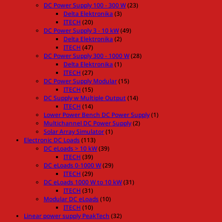
DC Power Supply 100 - 300 W
(23)
Delta Elektronika
(3)
ITECH
(20)
DC Power Supply 3 - 10 kW
(49)
Delta Elektronika
(2)
ITECH
(47)
DC Power Supply 300 - 1000 W
(28)
Delta Elektronika
(1)
ITECH
(27)
DC Power Supply Modular
(15)
ITECH
(15)
DC Supply w Multiple Output
(14)
ITECH
(14)
Lower Power Bench DC Power Supply
(1)
Multichannel DC Power Supply
(2)
Solar Array Simulator
(1)
Electronic DC Loads
(113)
DC eLoads > 10 kW
(39)
ITECH
(39)
DC eLoads 0-1000 W
(29)
ITECH
(29)
DC eLoads 1000 W to 10 kW
(31)
ITECH
(31)
Modular DC eLoads
(10)
ITECH
(10)
Linear power supply PeakTech
(32)