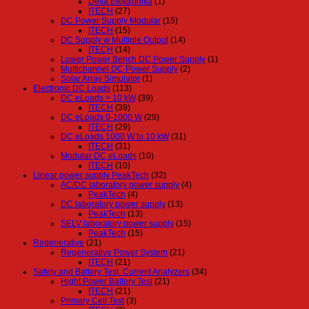
Delta Elektronika
(1)
ITECH
(27)
DC Power Supply Modular
(15)
ITECH
(15)
DC Supply w Multiple Output
(14)
ITECH
(14)
Lower Power Bench DC Power Supply
(1)
Multichannel DC Power Supply
(2)
Solar Array Simulator
(1)
Electronic DC Loads
(113)
DC eLoads > 10 kW
(39)
ITECH
(39)
DC eLoads 0-1000 W
(29)
ITECH
(29)
DC eLoads 1000 W to 10 kW
(31)
ITECH
(31)
Modular DC eLoads
(10)
ITECH
(10)
Linear power supply PeakTech
(32)
AC/DC laboratory power supply
(4)
PeakTech
(4)
DC laboratory power supply
(13)
PeakTech
(13)
SELV laboratory power supply
(15)
PeakTech
(15)
Regenerative
(21)
Regenerative Power System
(21)
ITECH
(21)
Safety and Battery Test, Current Analyzers
(34)
Hight Power Battery Test
(21)
ITECH
(21)
Primary Cell Test
(3)