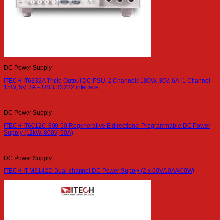
DC Power Supply
ITECH IT6332A Triple Output DC PSU, 2 Channels 180W, 30V, 6A; 1 Channel
15W, 5V, 3A – USB/RS232 interface
DC Power Supply
ITECH IT6012C-800-50 Regenerative Bidirectional Programmable DC Power
Supply (12kW, 800V, 50A)
DC Power Supply
ITECH IT-M3142D Dual-channel DC Power Supply (2 x 60V/10A/400W)