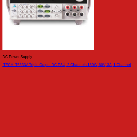
DC Power Supply
ITECH IT6333A Triple Output DC PSU, 2 Channels 180W, 60V, 3A; 1 Channel
15W, 5V, 3A – USB/RS232 interface
DC Power Supply
ITECH IT6012C-300-150 Regenerative Bidirectional Programmable DC Power
Supply (12kW, 300V, 150A)
เกี่ยวกับเรา
Siam Power Supply by F.E.S. Co., Ltd.
Authorized distributor in Thailand
With over 20 year-experience in
electrical engineering.