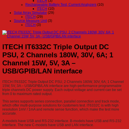
ITECH
(3)
Rechargeable Battery Test, Current Analyzers
(10)
ITECH
(10)
Solar Array Simulator
(29)
ITECH
(29)
Source Measure Unit
(3)
ITECH
(3)
ITECH IT6332C Triple Output DC
PSU, 2 Channels 180W, 30V, 6A; 1
Channel 15W, 5V, 3A –
USB/GPIB/LAN interface
ITECH IT6332C Triple Output DC PSU, 2 Channels 180W, 30V, 6A; 1 Channel
15W, 5V, 3A – USB/GPIB/LAN interface are high-performance programmable
triple channels DC power supply. Each output voltage and current can be set
from 0 to maximum rated output.
This series supports series connection, parallel connection and track mode,
which offer multi-purpose solutions for customers test. IT6332C is with high
resolution 1mV / 1mA and remote sense function, which make the test more
accurate.
A-models have USB and RS-232 interface. B-models have USB and RS-232
interface. The new C-models have USB and LAN interface.