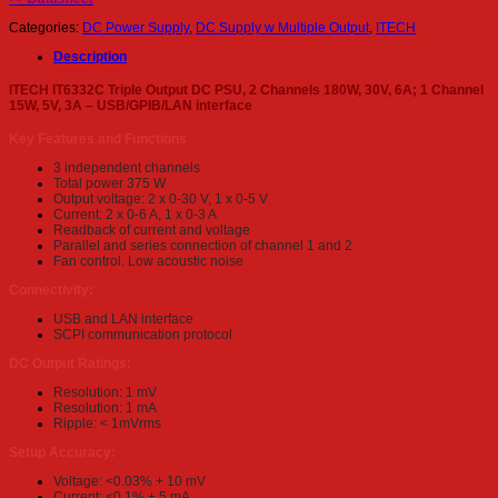
Categories:
DC Power Supply
,
DC Supply w Multiple Output
,
ITECH
Description
ITECH IT6332C Triple Output DC PSU, 2 Channels 180W, 30V, 6A; 1 Channel
15W, 5V, 3A – USB/GPIB/LAN interface
Key Features and Functions
3 independent channels
Total power 375 W
Output voltage: 2 x 0-30 V, 1 x 0-5 V
Current: 2 x 0-6 A, 1 x 0-3 A
Readback of current and voltage
Parallel and series connection of channel 1 and 2
Fan control. Low acoustic noise
Connectivity:
USB and LAN interface
SCPI communication protocol
DC Output Ratings:
Resolution: 1 mV
Resolution: 1 mA
Ripple: < 1mVrms
Setup Accuracy:
Voltage: <0.03% + 10 mV
Current: <0.1% + 5 mA