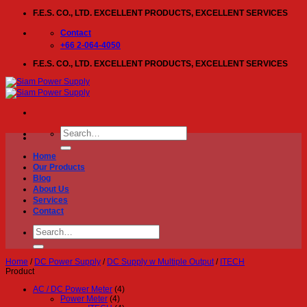
Skip
F.E.S. CO., LTD. EXCELLENT PRODUCTS, EXCELLENT SERVICES
to
content
Contact
+66 2-064-4050
F.E.S. CO., LTD. EXCELLENT PRODUCTS, EXCELLENT SERVICES
Search
for:
Home
Our Products
Blog
About Us
Services
Contact
Search
for:
Home
/
DC Power Supply
/
DC Supply w Multiple Output
/
ITECH
Product
AC / DC Power Meter
(4)
Power Meter
(4)