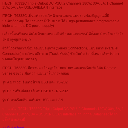
ITECH IT6332C Triple Output DC PSU, 2 Channels 180W, 30V, 6A; 1 Channel
15W, 5V, 3A – USB/GPIB/LAN interface
ITECH IT6332C เป็นเครื่องจ่ายไฟฟ้ากระแสตรงแบบสามช่องสัญญาณที่มี
ประสิทธิภาพสูง โดยสามารถตั้งโปรแกรมได้ (High-performance programmable
triple channels DC power supply)
เครื่องนี้รองรับแรงดันไฟฟ้าและกระแสไฟฟ้าของแต่ละช่องได้ตั้งแต่ 0 จนถึงค่ากำลัง
ไฟฟ้าสูงสุดที่ระบุไว้
ซีรีส์นี้รองรับการเชื่อมต่อแบบอนุกรม (Series Connection), แบบขนาน (Parallel
Connection) และโหมดติดตาม (Track Mode) ซึ่งเป็นตัวเลือกที่เหมาะสำหรับการ
ทดสอบในรูปแบบต่าง ๆ
ITECH IT6332C มีความละเอียดสูงถึง 1mV/1mA และมาพร้อมฟังก์ชัน Remote
Sense ซึ่งช่วยเพิ่มความแม่นยำในการทดสอบ
รุ่น A มาพร้อมอินเตอร์เฟซ USB และ RS-232
รุ่น B มาพร้อมอินเตอร์เฟซ USB และ RS-232
รุ่น C มาพร้อมอินเตอร์เฟซ USB และ LAN
หากสนใจ ITECH IT6332C Triple Output DC PSU, 2 Channels 180W, 30V, 6A; 1
Channel 15W, 5V, 3A – USB/GPIB/LAN interface สามารถดู Datasheet ได้ตา
มลิ้งค์ด้านล่างนี้
>> Datasheet