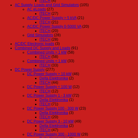
ITECH
(4)
AC Supply, Loads and Grid Simulators
(105)
AC eLoads
(27)
ITECH
(27)
AC/DC Power Supply > 5 kVA
(21)
ITECH
(21)
AC/DC Power Supply 0-5000 VA
(20)
ITECH
(20)
Grid Simulators
(28)
ITECH
(28)
AC/DC Electronic loads
(3)
Combined DC Supply and Loads
(91)
Combined Units > 1 kW
(58)
ITECH
(58)
Combined Units < 1 kW
(33)
ITECH
(33)
DC Power Supply
(277)
DC Power Supply > 10 kW
(46)
Delta Elektronika
(2)
ITECH
(44)
DC Power Supply < 100 W
(12)
ITECH
(12)
DC Power Supply 1 - 3 kW
(72)
Delta Elektronika
(1)
ITECH
(71)
DC Power Supply 100 - 300 W
(23)
Delta Elektronika
(3)
ITECH
(20)
DC Power Supply 3 - 10 kW
(49)
Delta Elektronika
(2)
ITECH
(47)
DC Power Supply 300 - 1000 W
(28)