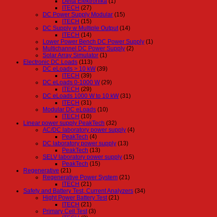
Delta Elektronika
(1)
ITECH
(27)
DC Power Supply Modular
(15)
ITECH
(15)
DC Supply w Multiple Output
(14)
ITECH
(14)
Lower Power Bench DC Power Supply
(1)
Multichannel DC Power Supply
(2)
Solar Array Simulator
(1)
Electronic DC Loads
(113)
DC eLoads > 10 kW
(39)
ITECH
(39)
DC eLoads 0-1000 W
(29)
ITECH
(29)
DC eLoads 1000 W to 10 kW
(31)
ITECH
(31)
Modular DC eLoads
(10)
ITECH
(10)
Linear power supply PeakTech
(32)
AC/DC laboratory power supply
(4)
PeakTech
(4)
DC laboratory power supply
(13)
PeakTech
(13)
SELV laboratory power supply
(15)
PeakTech
(15)
Regenerative
(21)
Regenerative Power System
(21)
ITECH
(21)
Safety and Battery Test, Current Analyzers
(34)
Hight Power Battery Test
(21)
ITECH
(21)
Primary Cell Test
(3)