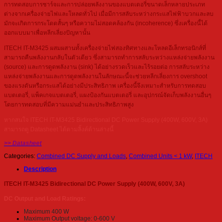
การทดสอบการชาร์จและการปล่อยพลังงานของแบตเตอรี่ขนาดเล็กหลายประเภท
ต่างจากเครื่องจ่ายไฟและโหลดทั่วไป เมื่อมีการสลับระหว่างกระแสไฟฟ้าบวกและลบ
มักจะเกิดการกระโดดสั้นๆ หรือความไม่สอดคล้องกัน (incoherence) ซึ่งเครื่องนี้ได้
ออกแบบมาเพื่อหลีกเลี่ยงปัญหานั้น
ITECH IT-M3425 ผสมผสานทั้งเครื่องจ่ายไฟสองทิศทางและโหลดอีเล็กทรอนิกส์ที่
สามารถคืนพลังงานกลับในตัวเดียว ซึ่งสามารถทำการสลับระหว่างแหล่งจ่ายพลังงาน
(source) และการดูดพลังงาน (sink) ได้อย่างรวดเร็วและไร้รอยต่อ การสลับระหว่าง
แหล่งจ่ายพลังงานและการดูดพลังงานในลักษณะนี้จะช่วยหลีกเลี่ยงการ overshoot
ของแรงดันหรือกระแสได้อย่างมีประสิทธิภาพ เครื่องนี้จึงเหมาะสำหรับการทดสอบ
แบตเตอรี่, แพ็คเกจแบตเตอรี่, แผงป้องกันแบตเตอรี่ และอุปกรณ์จัดเก็บพลังงานอื่นๆ
โดยการทดสอบที่มีความแม่นยำและประสิทธิภาพสูง
หากสนใจ ITECH IT-M3425 Bidirectional DC Power Supply (400W, 600V, 3A)
สามารถดู Datasheet ได้ตามลิ้งค์ด้านล่างนี้
>> Datasheet
Categories:
Combined DC Supply and Loads
,
Combined Units < 1 kW
,
ITECH
Description
ITECH IT-M3425 Bidirectional DC Power Supply (400W, 600V, 3A)
DC Output and Load Ratings:
Maximum 400 W
Maximum Output voltage: 0-600 V