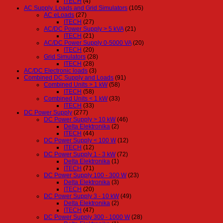
ITECH
(4)
AC Supply, Loads and Grid Simulators
(105)
AC eLoads
(27)
ITECH
(27)
AC/DC Power Supply > 5 kVA
(21)
ITECH
(21)
AC/DC Power Supply 0-5000 VA
(20)
ITECH
(20)
Grid Simulators
(28)
ITECH
(28)
AC/DC Electronic loads
(3)
Combined DC Supply and Loads
(91)
Combined Units > 1 kW
(58)
ITECH
(58)
Combined Units < 1 kW
(33)
ITECH
(33)
DC Power Supply
(277)
DC Power Supply > 10 kW
(46)
Delta Elektronika
(2)
ITECH
(44)
DC Power Supply < 100 W
(12)
ITECH
(12)
DC Power Supply 1 - 3 kW
(72)
Delta Elektronika
(1)
ITECH
(71)
DC Power Supply 100 - 300 W
(23)
Delta Elektronika
(3)
ITECH
(20)
DC Power Supply 3 - 10 kW
(49)
Delta Elektronika
(2)
ITECH
(47)
DC Power Supply 300 - 1000 W
(28)