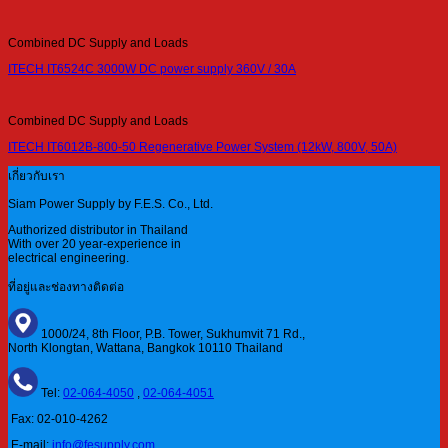
Combined DC Supply and Loads
ITECH IT6524C 3000W DC power supply 360V / 30A
Combined DC Supply and Loads
ITECH IT6012B-800-50 Regenerative Power System (12kW, 800V, 50A)
เกี่ยวกับเรา
Siam Power Supply by F.E.S. Co., Ltd.
Authorized distributor in Thailand
With over 20 year-experience in
electrical engineering.
ที่อยู่และช่องทางติดต่อ
1000/24, 8th Floor, P.B. Tower, Sukhumvit 71 Rd.,
North Klongtan, Wattana, Bangkok 10110 Thailand
Tel:
02-064-4050
,
02-064-4051
Fax: 02-010-4262
E-mail:
info@fesupply.com