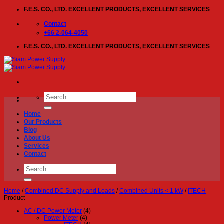
Skip
F.E.S. CO., LTD. EXCELLENT PRODUCTS, EXCELLENT SERVICES
to
content
Contact
+66 2-064-4050
F.E.S. CO., LTD. EXCELLENT PRODUCTS, EXCELLENT SERVICES
Search
for:
Home
Our Products
Blog
About Us
Services
Contact
Search
for:
Home
/
Combined DC Supply and Loads
/
Combined Units < 1 kW
/
ITECH
Product
AC / DC Power Meter
(4)
Power Meter
(4)