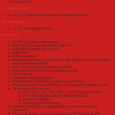
Current: 0-6 A
DC Output Modes:
CV, CC, Setable Output Resistance, Battery Simulation
DC Load Modes:
CV, CC, CP, and Battery Test
Feature set:
1U Half-rack, high power density
Bidirectional energy flow (single units only)
High efficient power regeneration
Battery test
Battery simulation
Independent control of multi-channels with functions of synchronization
and proportional tracking
Up to 16 units can be paralleled connected
High speed measurement, 10 readings/second
CC/CV priority
Adjustable output impedance
Programmable voltage and current rise and fall time
Temperature measurement function, over temperature protection List
Various protection such as
OCP / UCP / OVP / OTP / OPP / UVP over heat protection
Grid fault protection and fault storage, foldback
Power-off protection
Sense abnormal protection
Automatic detection of power grid state to realize reliable grid
connection
Pre charge function to prevent overshoot of DC loading current