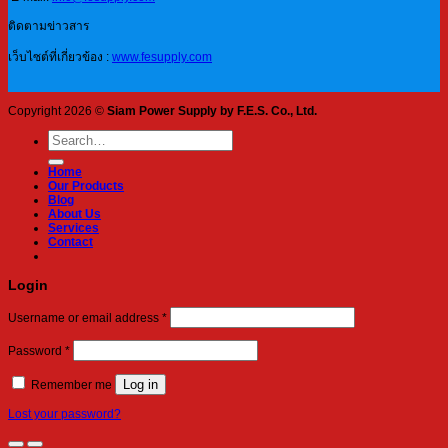
ติดตามข่าวสาร
เว็บไซต์ที่เกี่ยวข้อง :
www.fesupply.com
Copyright 2026 ©
Siam Power Supply by F.E.S. Co., Ltd.
Search
for:
Home
Our Products
Blog
About Us
Services
Contact
Login
Required
Username or email address
*
Required
Password
*
Log in
Remember me
Lost your password?