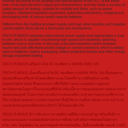
channel according to the quantity and specifications of the DUT. At the same
time, it has high-precision output and measurement, and has made a number of
safety designs for testing, suitable for multiple test fields, such as power
modules, intelligent industrial equipment, automotive electronics, charging and
discharging tests of various small-capacity batteries.
Different from the traditional power supply and load, when positive and negative
current switch, there will be a short jump and Incoherence.
ITECH IT-M3425 integrates bidirectional power supply and regenerative e-load
in one, which is capable of achieving high-speed and seamless switching
between source and sink. In this way, a fast and seamless switch between
source and sink effectively avoids voltage or current overshoot, which is widely
used in batteries, battery packaging, battery protection boards and other energy
storage equipment testing.
ITECH IT-M3425 เครื่องจ่ายไฟ DC สองทิศทาง (400W, 600V, 3A)
ITECH IT-M3425 เป็นเครื่องจ่ายไฟ DC สองทิศทาง (400W, 600V, 3A) ที่ผสมผสาน
คุณสมบัติของเครื่องจ่ายไฟสองทิศทางและโหลดที่สามารถคืนพลังงานกลับ
(regenerative load) ซึ่งออกแบบมาเพื่อให้มีความหนาแน่นพลังงานสูงและ
สถาปัตยกรรมโมดูลาร์ในแบบของซีรีส์ M เครื่องนี้สามารถตอบสนองความต้องการการ
ทดสอบของลูกค้าในหลากหลายระดับกระแสและพลังงาน ด้วยการออกแบบที่สามารถ
ใช้งานได้หลายช่องทาง (multi-channel) ซึ่งผู้ใช้สามารถตั้งค่าช่องต่างๆ ตามจำนวน
และสเปคของอุปกรณ์ที่ทดสอบ (DUT) ได้ในขณะเดียวกัน
ITECH IT-M3425 มีการวัดและการจ่ายพลังงานที่มีความแม่นยำสูง พร้อมทั้งมีการ
ออกแบบระบบความปลอดภัยหลายประการที่เหมาะสำหรับการทดสอบในหลายๆ
สาขา เช่น โมดูลพลังงาน, อุปกรณ์อุตสาหกรรมอัจฉริยะ, อิเล็กทรอนิกส์ยานยนต์ รวมถึง