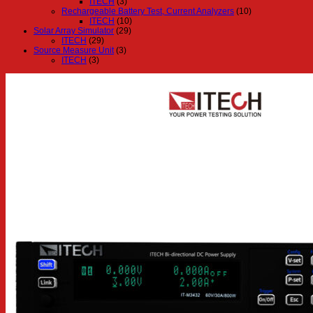
ITECH
(3)
Rechargeable Battery Test, Current Analyzers
(10)
ITECH
(10)
Solar Array Simulator
(29)
ITECH
(29)
Source Measure Unit
(3)
ITECH
(3)