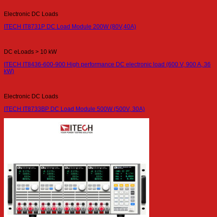
Electronic DC Loads
ITECH IT8731P DC Load Module 200W (80V,40A)
DC eLoads > 10 kW
ITECH IT8436-600-900 High performance DC electronic load (600 V, 900 A, 36
kW)
Electronic DC Loads
ITECH IT8733BP DC Load Module 500W (500V, 30A)