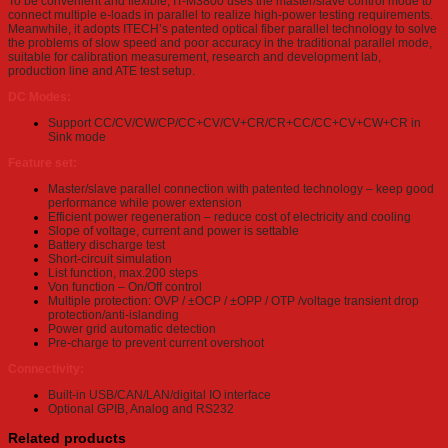
To be convenient and flexible, IT-M3800 uses the master/slave control mode to
connect multiple e-loads in parallel to realize high-power testing requirements.
Meanwhile, it adopts ITECH’s patented optical fiber parallel technology to solve
the problems of slow speed and poor accuracy in the traditional parallel mode,
suitable for calibration measurement, research and development lab,
production line and ATE test setup.
DC Modes:
Support CC/CV/CW/CP/CC+CV/CV+CR/CR+CC/CC+CV+CW+CR in
Sink mode
Feature set:
Master/slave parallel connection with patented technology – keep good
performance while power extension
Efficient power regeneration – reduce cost of electricity and cooling
Slope of voltage, current and power is settable
Battery discharge test
Short-circuit simulation
List function, max.200 steps
Von function – On/Off control
Multiple protection: OVP / ±OCP / ±OPP / OTP /voltage transient drop
protection/anti-islanding
Power grid automatic detection
Pre-charge to prevent current overshoot
Connectivity:
Built-in USB/CAN/LAN/digital IO interface
Optional GPIB, Analog and RS232
Related products