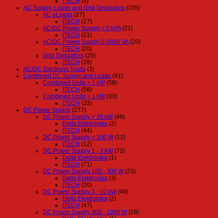
ITECH
(4)
AC Supply, Loads and Grid Simulators
(105)
AC eLoads
(27)
ITECH
(27)
AC/DC Power Supply > 5 kVA
(21)
ITECH
(21)
AC/DC Power Supply 0-5000 VA
(20)
ITECH
(20)
Grid Simulators
(28)
ITECH
(28)
AC/DC Electronic loads
(3)
Combined DC Supply and Loads
(91)
Combined Units > 1 kW
(58)
ITECH
(58)
Combined Units < 1 kW
(33)
ITECH
(33)
DC Power Supply
(277)
DC Power Supply > 10 kW
(46)
Delta Elektronika
(2)
ITECH
(44)
DC Power Supply < 100 W
(12)
ITECH
(12)
DC Power Supply 1 - 3 kW
(72)
Delta Elektronika
(1)
ITECH
(71)
DC Power Supply 100 - 300 W
(23)
Delta Elektronika
(3)
ITECH
(20)
DC Power Supply 3 - 10 kW
(49)
Delta Elektronika
(2)
ITECH
(47)
DC Power Supply 300 - 1000 W
(28)