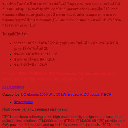
ช่วยประหยัดค่าไฟฟ้าและค่าทำความเย็นให้กับคุณ สามารถแสดงผลและวัดค่าได้
อย่างแม่นยำสูง และรองรับฟังก์ชันการป้องกันหลายรายการ เหมาะที่จะใช้ในการ
ทดสอบการสื่อสารและศูนย์ข้อมูล 5G การทดสอบส่วนประกอบอุตสาหกรรม การ
ทดสอบอายุการใช้งาน การทดสอบ PV และการกักเก็บพลังงาน ตัวเพิ่มประสิทธิภาพ
พลังงาน และสาขาอื่นๆ
โมเดลที่มีให้เลือก:
การออกแบบที่กะทัดรัด ให้กำลังสูงสุด 6kW ในพื้นที่ 1U และจ่ายไฟฟ้าได้
สูงสุด 12kW ในพื้นที่ 2U
ช่วงแรงดันไฟฟ้า: 10~1500V
ช่วงกระแสไฟฟ้า: 8A~720A
ช่วงกำลังไฟฟ้า: 12kW
หากสนใจ ITECH IT-M3806-80-120 Regenerative DC electronic load (80V,
120A, 6kW) สามารถดู Datasheet ได้ตามลิ้งค์ด้านล่างนี้
>> Datasheet
Categories:
DC eLoads 1000 W to 10 kW
,
Electronic DC Loads
,
ITECH
Description
High power density, compact size design
ITECH has been adhering to the high power density design to help customers
optimize test solutions. IT-M3800 series (ITECH IT-M3806-80-120) provide up to
6kW power in 1U chassis, and up to 12kW power in 2U chassis. ITECH entire