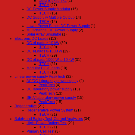
Delta Elektronika
(1)
ITECH
(27)
DC Power Supply Modular
(15)
ITECH
(15)
DC Supply w Multiple Output
(14)
ITECH
(14)
Lower Power Bench DC Power Supply
(1)
Multichannel DC Power Supply
(2)
Solar Array Simulator
(1)
Electronic DC Loads
(113)
DC eLoads > 10 kW
(39)
ITECH
(39)
DC eLoads 0-1000 W
(29)
ITECH
(29)
DC eLoads 1000 W to 10 kW
(31)
ITECH
(31)
Modular DC eLoads
(10)
ITECH
(10)
Linear power supply PeakTech
(32)
AC/DC laboratory power supply
(4)
PeakTech
(4)
DC laboratory power supply
(13)
PeakTech
(13)
SELV laboratory power supply
(15)
PeakTech
(15)
Regenerative
(21)
Regenerative Power System
(21)
ITECH
(21)
Safety and Battery Test, Current Analyzers
(34)
Hight Power Battery Test
(21)
ITECH
(21)
Primary Cell Test
(3)