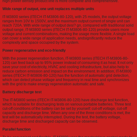
high power density product line is more complete and comprehensive.
Wide range of output, one unit replaces multiple units
IT-M3800 series (ITECH IT-M3806-80-120), with 25 models, the output voltage
ranges from 10V to 1500V, and the maximum output current of single unit can
reach 720A. With wide range of output desi? gn, compared with traditional solid
output range, IT-M3800 series (ITECH IT-M3806-80-120) provide users more
voltage and current combinations, making the usage more flexible. A single load
can cover a wide range of application needs, andsignificantly reduce the
complexity and space occupied by the system.
Power regenerative and eco-friendly
With the power regeneration function, IT-M3800 series (ITECH IT-M3806-80-
120) can feed back up to 95% power instead of consuming it as heat. It not only
save your cost of electricity, HVAC and cooling infrastructure, but also help to
reduce carbon emission and impact on the environment. In addition, IT-M3800
series (ITECH IT-M3806-80-120) has the function of automatic grid detection,
which can detect phase voltage and frequency in real time and synchronizes
with the grid to make energy regeneration automatic and safe.
Battery discharge test
The IT-M3800 series (ITECH IT-M3806-80-120) have discharge test function,
which is suitable for discharging tests on various portable batteries. Three test
cut-off conditions of the battery can be set by yourself: cut-off voltage, cut-off
capacity and discharge time. When any one of the three conditions is met, the
test will be automatically interrupted. During the test, the battery voltage,
discharge time and discharged capacity can be observed.
Parallel function