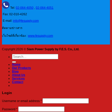
Tel:
02-064-4050
,
02-064-4051
Fax: 02-010-4262
E-mail:
info@fesupply.com
ติดตามข่าวสาร
เว็บไซต์ที่เกี่ยวข้อง :
www.fesupply.com
Copyright 2026 ©
Siam Power Supply by F.E.S. Co., Ltd.
Search
for:
Home
Our Products
Blog
About Us
Services
Contact
Login
Required
Username or email address
*
Required
Password
*