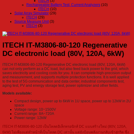
ITECH
(3)
Rechargeable Battery Test, Current Analyzers
(10)
ITECH
(10)
Solar Array Simulator
(29)
ITECH
(29)
Source Measure Unit
(3)
ITECH
(3)
ITECH IT-M3806-80-120 Regenerative
DC electronic load (80V, 120A, 6kW)
ITECH IT-M3806-80-120 Regenerative DC electronic load (80V, 120A, 6kW)
can not only perform as a DC load, but also feed back power to the grid, which
saves electricity and cooling costs for you. It can complete high-precision output
and measurement, and supports multiple protection functions. It is well applied
to the test of 5G communication and data center, industrial components test,
aging test, PV and energy storage test, power optimizer and other fields.
Models available:
Compact design, power up to 6kW in 1U space, power up to 12kW in 2U
space
Voltage range: 10~1500V
Current range: 8A~720A
Power range: 12kW
ITECH IT-M3806-80-120 เป็นโหลดอิเล็กทรอนิกส์ DC แบบสร้างใหม่ (80V, 120A,
6kW) ไม่เพียงแต่ทำหน้าที่เป็นโหลด DC เท่านั้น แต่ยังป้อนพลังงานกลับเข้าสู่กริด ซึ่ง