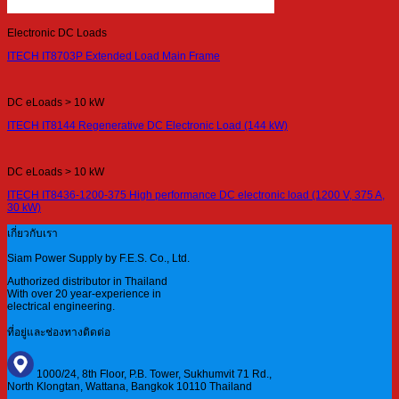
Electronic DC Loads
ITECH IT8703P Extended Load Main Frame
DC eLoads > 10 kW
ITECH IT8144 Regenerative DC Electronic Load (144 kW)
DC eLoads > 10 kW
ITECH IT8436-1200-375 High performance DC electronic load (1200 V, 375 A,
30 kW)
เกี่ยวกับเรา
Siam Power Supply by F.E.S. Co., Ltd.
Authorized distributor in Thailand
With over 20 year-experience in
electrical engineering.
ที่อยู่และช่องทางติดต่อ
1000/24, 8th Floor, P.B. Tower, Sukhumvit 71 Rd.,
North Klongtan, Wattana, Bangkok 10110 Thailand