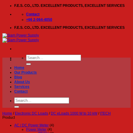
Skip
F.E.S. CO., LTD. EXCELLENT PRODUCTS, EXCELLENT SERVICES
to
content
Contact
+66 2-064-4050
F.E.S. CO., LTD. EXCELLENT PRODUCTS, EXCELLENT SERVICES
Search
for:
Home
Our Products
Blog
About Us
Services
Contact
Search
for:
Home
/
Electronic DC Loads
/
DC eLoads 1000 W to 10 kW
/
ITECH
Product
AC / DC Power Meter
(4)
Power Meter
(4)