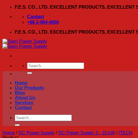
Skip
F.E.S. CO., LTD. EXCELLENT PRODUCTS, EXCELLENT
to
content
Contact
+66 2-064-4050
F.E.S. CO., LTD. EXCELLENT PRODUCTS, EXCELLENT
Search
for:
Home
Our Products
Blog
About Us
Services
Contact
Search
for:
Home
/
DC Power Supply
/
DC Power Supply 3 - 10 kW
/
ITECH
Product