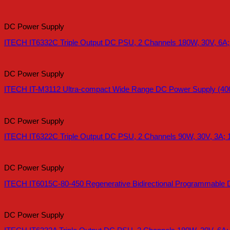
DC Power Supply
ITECH IT6332C Triple Output DC PSU, 2 Channels 180W, 30V, 6A;
DC Power Supply
ITECH IT-M3112 Ultra-compact Wide Range DC Power Supply (40
DC Power Supply
ITECH IT6322C Triple Output DC PSU, 2 Channels 90W, 30V, 3A; 
DC Power Supply
ITECH IT6015C-80-450 Regenerative Bidirectional Programmable 
DC Power Supply