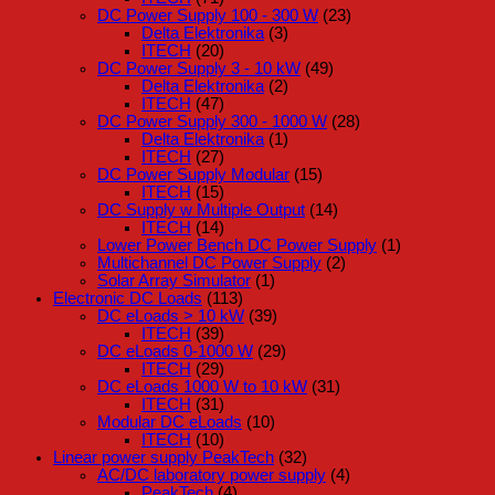
DC Power Supply 100 - 300 W
(23)
Delta Elektronika
(3)
ITECH
(20)
DC Power Supply 3 - 10 kW
(49)
Delta Elektronika
(2)
ITECH
(47)
DC Power Supply 300 - 1000 W
(28)
Delta Elektronika
(1)
ITECH
(27)
DC Power Supply Modular
(15)
ITECH
(15)
DC Supply w Multiple Output
(14)
ITECH
(14)
Lower Power Bench DC Power Supply
(1)
Multichannel DC Power Supply
(2)
Solar Array Simulator
(1)
Electronic DC Loads
(113)
DC eLoads > 10 kW
(39)
ITECH
(39)
DC eLoads 0-1000 W
(29)
ITECH
(29)
DC eLoads 1000 W to 10 kW
(31)
ITECH
(31)
Modular DC eLoads
(10)
ITECH
(10)
Linear power supply PeakTech
(32)
AC/DC laboratory power supply
(4)
PeakTech
(4)