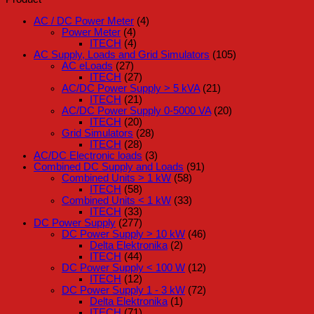
AC / DC Power Meter
(4)
Power Meter
(4)
ITECH
(4)
AC Supply, Loads and Grid Simulators
(105)
AC eLoads
(27)
ITECH
(27)
AC/DC Power Supply > 5 kVA
(21)
ITECH
(21)
AC/DC Power Supply 0-5000 VA
(20)
ITECH
(20)
Grid Simulators
(28)
ITECH
(28)
AC/DC Electronic loads
(3)
Combined DC Supply and Loads
(91)
Combined Units > 1 kW
(58)
ITECH
(58)
Combined Units < 1 kW
(33)
ITECH
(33)
DC Power Supply
(277)
DC Power Supply > 10 kW
(46)
Delta Elektronika
(2)
ITECH
(44)
DC Power Supply < 100 W
(12)
ITECH
(12)
DC Power Supply 1 - 3 kW
(72)
Delta Elektronika
(1)
ITECH
(71)