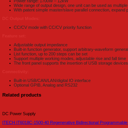
Power range: 1700W – 12kW
Wide range of output design, one unit can be used as multipl
With patent simple master/slave parallel connection, expand
DC Output Modes:
CC/CV mode with CC/CV priority function
Feature set:
Adjustable output impedance
Built-in function generator, support arbitrary-waveform genera
List function, up to 200 steps can be set
Support multiple working modes, adjustable rise and fall time
The front panel supports the insertion of USB storage devices t
Connectivity:
Built-in USB/CAN/LAN/digital IO interface
Optional GPIB, Analog and RS232
Related products
DC Power Supply
ITECH IT6018C-1500-40 Regenerative Bidirectional Programmabl