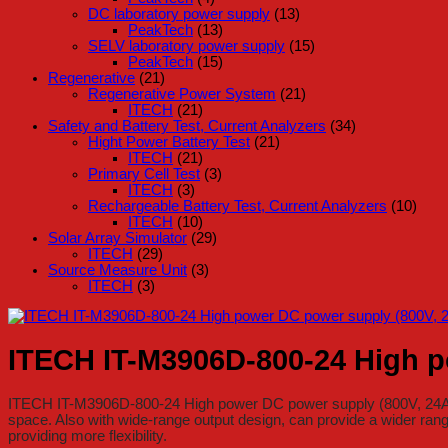
DC laboratory power supply
(13)
PeakTech
(13)
SELV laboratory power supply
(15)
PeakTech
(15)
Regenerative
(21)
Regenerative Power System
(21)
ITECH
(21)
Safety and Battery Test, Current Analyzers
(34)
Hight Power Battery Test
(21)
ITECH
(21)
Primary Cell Test
(3)
ITECH
(3)
Rechargeable Battery Test, Current Analyzers
(10)
ITECH
(10)
Solar Array Simulator
(29)
ITECH
(29)
Source Measure Unit
(3)
ITECH
(3)
ITECH IT-M3906D-800-24 High p
ITECH IT-M3906D-800-24 High power DC power supply (800V, 24A, 6
space. Also with wide-range output design, can provide a wider rang
providing more flexibility.