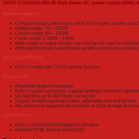
ITECH IT-M3912D-800-48 High power DC power supply (800V, 
Models available:
Compact design, power up to 6kW in 1U space, power up to
Voltage range: 10 – 1500V
Current range: 8A – 1020A
Power range: 1700W – 12kW
Wide range of output design, one unit can be used as multipl
With patent simple master/slave parallel connection, expand
DC Output Modes:
CC/CV mode with CC/CV priority function
Feature set:
Adjustable output impedance
Built-in function generator, support arbitrary-waveform genera
List function, up to 200 steps can be set
Support multiple working modes, adjustable rise and fall time
The front panel supports the insertion of USB storage devices t
Connectivity:
Built-in USB/CAN/LAN/digital IO interface
Optional GPIB, Analog and RS232