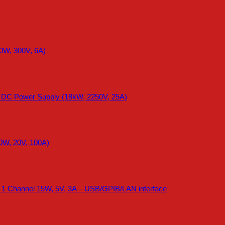
0W, 300V, 6A)
e DC Power Supply (18kW, 2250V, 25A)
0W, 20V, 100A)
 1 Channel 15W, 5V, 3A – USB/GPIB/LAN interface