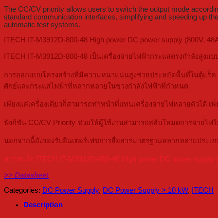
The CC/CV priority allows users to switch the output mode according 
standard communication interfaces, simplifying and speeding up the t
automatic test systems.
ITECH IT-M3912D-800-48 High power DC power supply (800V, 48
ITECH IT-M3912D-800-48 เป็นเครื่องจ่ายไฟฟ้ากระแสตรงกำลังสูงแบ
การออกแบบโครงสร้างที่มีความหนาแน่นสูงช่วยประหยัดพื้นที่ในตู้แร็
ศักย์และกระแสไฟฟ้าที่หลากหลายในช่วงกำลังไฟฟ้าที่กำหนด
เพียงแค่เครื่องเดียวก็สามารถทำหน้าที่แทนเครื่องจ่ายไฟหลายตัวได้ เพ
ฟังก์ชัน CC/CV Priority ช่วยให้ผู้ใช้งานสามารถสลับโหมดการจ่ายไ
นอกจากนี้ยังรองรับอินเตอร์เฟซการสื่อสารมาตรฐานหลากหลายประเภ
หากสนใจ ITECH IT-M3912D-800-48 High power DC power supply (800
>> Datasheet
Categories:
DC Power Supply
,
DC Power Supply > 10 kW
,
ITECH
Description