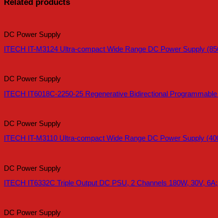
Related products
DC Power Supply
ITECH IT-M3124 Ultra-compact Wide Range DC Power Supply (85
DC Power Supply
ITECH IT6018C-2250-25 Regenerative Bidirectional Programmabl
DC Power Supply
ITECH IT-M3110 Ultra-compact Wide Range DC Power Supply (40
DC Power Supply
ITECH IT6332C Triple Output DC PSU, 2 Channels 180W, 30V, 6A;
DC Power Supply