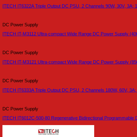
ITECH IT6322A Triple Output DC PSU, 2 Channels 90W, 30V, 3A; 1
DC Power Supply
ITECH IT-M3112 Ultra-compact Wide Range DC Power Supply (40
DC Power Supply
ITECH IT-M3121 Ultra-compact Wide Range DC Power Supply (85
DC Power Supply
ITECH IT6333A Triple Output DC PSU, 2 Channels 180W, 60V, 3A;
DC Power Supply
ITECH IT6012C-500-80 Regenerative Bidirectional Programmable 