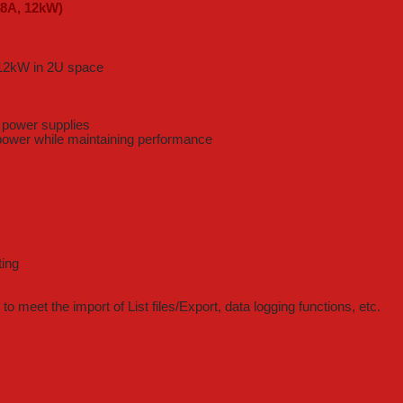
48A, 12kW)
 12kW in 2U space
e power supplies
 power while maintaining performance
ting
o meet the import of List files/Export, data logging functions, etc.