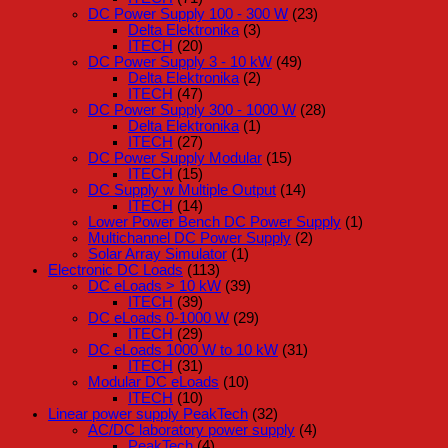
DC Power Supply 100 - 300 W
(23)
Delta Elektronika
(3)
ITECH
(20)
DC Power Supply 3 - 10 kW
(49)
Delta Elektronika
(2)
ITECH
(47)
DC Power Supply 300 - 1000 W
(28)
Delta Elektronika
(1)
ITECH
(27)
DC Power Supply Modular
(15)
ITECH
(15)
DC Supply w Multiple Output
(14)
ITECH
(14)
Lower Power Bench DC Power Supply
(1)
Multichannel DC Power Supply
(2)
Solar Array Simulator
(1)
Electronic DC Loads
(113)
DC eLoads > 10 kW
(39)
ITECH
(39)
DC eLoads 0-1000 W
(29)
ITECH
(29)
DC eLoads 1000 W to 10 kW
(31)
ITECH
(31)
Modular DC eLoads
(10)
ITECH
(10)
Linear power supply PeakTech
(32)
AC/DC laboratory power supply
(4)
PeakTech
(4)