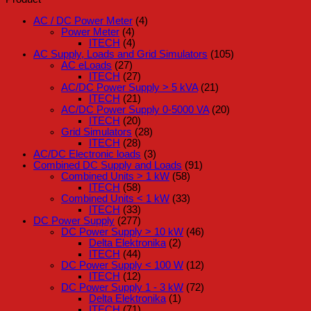
AC / DC Power Meter
(4)
Power Meter
(4)
ITECH
(4)
AC Supply, Loads and Grid Simulators
(105)
AC eLoads
(27)
ITECH
(27)
AC/DC Power Supply > 5 kVA
(21)
ITECH
(21)
AC/DC Power Supply 0-5000 VA
(20)
ITECH
(20)
Grid Simulators
(28)
ITECH
(28)
AC/DC Electronic loads
(3)
Combined DC Supply and Loads
(91)
Combined Units > 1 kW
(58)
ITECH
(58)
Combined Units < 1 kW
(33)
ITECH
(33)
DC Power Supply
(277)
DC Power Supply > 10 kW
(46)
Delta Elektronika
(2)
ITECH
(44)
DC Power Supply < 100 W
(12)
ITECH
(12)
DC Power Supply 1 - 3 kW
(72)
Delta Elektronika
(1)
ITECH
(71)