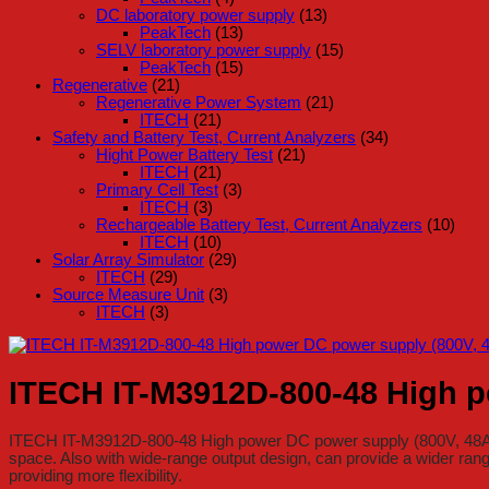
DC laboratory power supply
(13)
PeakTech
(13)
SELV laboratory power supply
(15)
PeakTech
(15)
Regenerative
(21)
Regenerative Power System
(21)
ITECH
(21)
Safety and Battery Test, Current Analyzers
(34)
Hight Power Battery Test
(21)
ITECH
(21)
Primary Cell Test
(3)
ITECH
(3)
Rechargeable Battery Test, Current Analyzers
(10)
ITECH
(10)
Solar Array Simulator
(29)
ITECH
(29)
Source Measure Unit
(3)
ITECH
(3)
ITECH IT-M3912D-800-48 High p
ITECH IT-M3912D-800-48 High power DC power supply (800V, 48A, 1
space. Also with wide-range output design, can provide a wider rang
providing more flexibility.