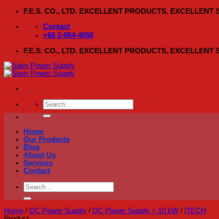
Skip
F.E.S. CO., LTD. EXCELLENT PRODUCTS, EXCELLENT
to
content
Contact
+66 2-064-4050
F.E.S. CO., LTD. EXCELLENT PRODUCTS, EXCELLENT
Search
for:
Home
Our Products
Blog
About Us
Services
Contact
Search
for:
Home
/
DC Power Supply
/
DC Power Supply > 10 kW
/
ITECH
Product