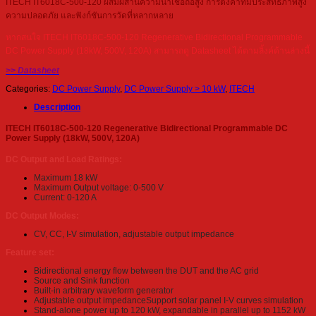
ITECH IT6018C-500-120 ผสมผสานความน่าเชื่อถือสูง การตั้งค่าที่มีประสิทธิภาพสูง
ความปลอดภัย และฟังก์ชันการวัดที่หลากหลาย
หากสนใจ ITECH IT6018C-500-120 Regenerative Bidirectional Programmable
DC Power Supply (18kW, 500V, 120A) สามารถดู Datasheet ได้ตามลิ้งค์ด้านล่างนี้
>> Datasheet
Categories:
DC Power Supply
,
DC Power Supply > 10 kW
,
ITECH
Description
ITECH IT6018C-500-120 Regenerative Bidirectional Programmable DC
Power Supply (18kW, 500V, 120A)
DC Output and Load Ratings:
Maximum 18 kW
Maximum Output voltage: 0-500 V
Current: 0-120 A
DC Output Modes:
CV, CC, I-V simulation, adjustable output impedance
Feature set:
Bidirectional energy flow between the DUT and the AC grid
Source and Sink function
Built-in arbitrary waveform generator
Adjustable output impedanceSupport solar panel I-V curves simulation
Stand-alone power up to 120 kW, expandable in parallel up to 1152 kW