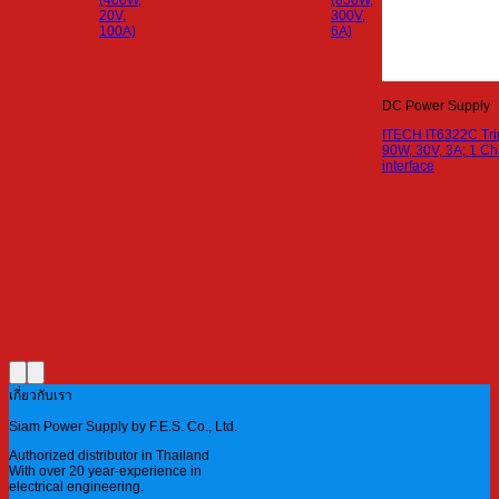
,
(400W,
(850W,
20V,
300V,
100A)
6A)
DC Power Supply
ITECH IT6322C Tri
90W, 30V, 3A; 1 C
interface
เกี่ยวกับเรา
Siam Power Supply by F.E.S. Co., Ltd.
Authorized distributor in Thailand
With over 20 year-experience in
electrical engineering.