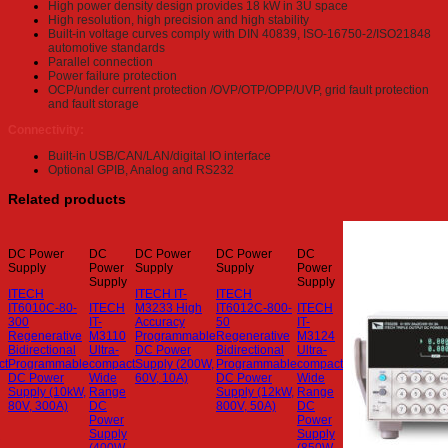
High power density design provides 18 kW in 3U space
High resolution, high precision and high stability
Built-in voltage curves comply with DIN 40839, ISO-16750-2/ISO21848
automotive standards
Parallel connection
Power failure protection
OCP/under current protection /OVP/OTP/OPP/UVP, grid fault protection
and fault storage
Connectivity:
Built-in USB/CAN/LAN/digital IO interface
Optional GPIB, Analog and RS232
Related products
DC Power
DC
DC Power
DC Power
DC
Supply
Power
Supply
Supply
Power
y
Supply
Supply
ITECH
ITECH IT-
ITECH
IT6010C-80-
ITECH
M3233 High
IT6012C-800-
ITECH
300
IT-
Accuracy
50
IT-
3
Regenerative
M3110
Programmable
Regenerative
M3124
Bidirectional
Ultra-
DC Power
Bidirectional
Ultra-
ct
Programmable
compact
Supply (200W,
Programmable
compact
DC Power
Wide
60V, 10A)
DC Power
Wide
Supply (10kW,
Range
Supply (12kW,
Range
80V, 300A)
DC
800V, 50A)
DC
Power
Power
y
Supply
Supply