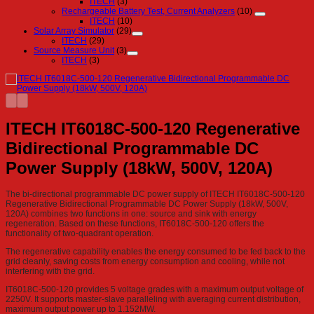
ITECH
(3)
Rechargeable Battery Test, Current Analyzers
(10)
ITECH
(10)
Solar Array Simulator
(29)
ITECH
(29)
Source Measure Unit
(3)
ITECH
(3)
ITECH IT6018C-500-120 Regenerative
Bidirectional Programmable DC
Power Supply (18kW, 500V, 120A)
The bi-directional programmable DC power supply of ITECH IT6018C-500-120
Regenerative Bidirectional Programmable DC Power Supply (18kW, 500V,
120A) combines two functions in one: source and sink with energy
regeneration. Based on these functions, IT6018C-500-120 offers the
functionality of two-quadrant operation.
The regenerative capability enables the energy consumed to be fed back to the
grid cleanly, saving costs from energy consumption and cooling, while not
interfering with the grid.
IT6018C-500-120 provides 5 voltage grades with a maximum output voltage of
2250V. It supports master-slave paralleling with averaging current distribution,
maximum output power up to 1.152MW.