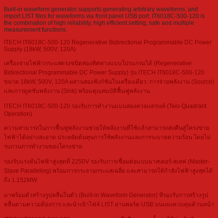
Built-in waveform generator supports generating arbitrary waveforms, and
import LIST files for waveforms via front panel USB port. IT6018C-500-120 is
the combination of high reliability, high efficient setting, safe and multiple
measurement functions.
ITECH IT6018C-500-120 Regenerative Bidirectional Programmable DC Power
Supply (18kW, 500V, 120A)
เครื่องจ่ายไฟฟ้ากระแสตรงชนิดสองทิศทางแบบโปรแกรมได้ (Regenerative
Bidirectional Programmable DC Power Supply) รุ่น ITECH IT6018C-500-120
ขนาด 18kW, 500V, 120A ผสานสองฟังก์ชันในเครื่องเดียว: การจ่ายพลังงาน (Source)
และการดูดซับพลังงาน (Sink) พร้อมคุณสมบัติฟื้นฟูพลังงาน
ITECH IT6018C-500-120 รองรับการทำงานแบบสองควอแดรนท์ (Two-Quadrant
Operation)
ความสามารถในการฟื้นฟูพลังงานช่วยให้พลังงานที่ใช้แล้วสามารถส่งคืนสู่โครงข่าย
ไฟฟ้าได้อย่างสะอาด ประหยัดต้นทุนการใช้พลังงานและการระบายความร้อน โดยไม่
รบกวนการทำงานของโครงข่าย
รองรับแรงดันไฟฟ้าสูงสุดที่ 2250V รองรับการเชื่อมต่อแบบมาสเตอร์-สเลฟ (Master-
Slave Paralleling) พร้อมการกระจายกระแสเฉลี่ย และสามารถให้กำลังไฟฟ้าสูงสุดได้
ถึง 1.152MW
มาพร้อมตัวสร้างรูปคลื่นในตัว (Built-in Waveform Generator) ที่รองรับการสร้างรูป
คลื่นตามความต้องการ และนำเข้าไฟล์ LIST ผ่านพอร์ต USB บนแผงควบคุมด้านหน้า