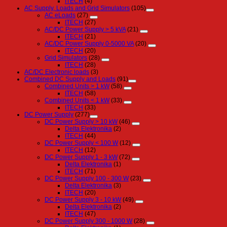
ITECH
(4)
AC Supply, Loads and Grid Simulators
(105)
AC eLoads
(27)
ITECH
(27)
AC/DC Power Supply > 5 kVA
(21)
ITECH
(21)
AC/DC Power Supply 0-5000 VA
(20)
ITECH
(20)
Grid Simulators
(28)
ITECH
(28)
AC/DC Electronic loads
(3)
Combined DC Supply and Loads
(91)
Combined Units > 1 kW
(58)
ITECH
(58)
Combined Units < 1 kW
(33)
ITECH
(33)
DC Power Supply
(277)
DC Power Supply > 10 kW
(46)
Delta Elektronika
(2)
ITECH
(44)
DC Power Supply < 100 W
(12)
ITECH
(12)
DC Power Supply 1 - 3 kW
(72)
Delta Elektronika
(1)
ITECH
(71)
DC Power Supply 100 - 300 W
(23)
Delta Elektronika
(3)
ITECH
(20)
DC Power Supply 3 - 10 kW
(49)
Delta Elektronika
(2)
ITECH
(47)
DC Power Supply 300 - 1000 W
(28)