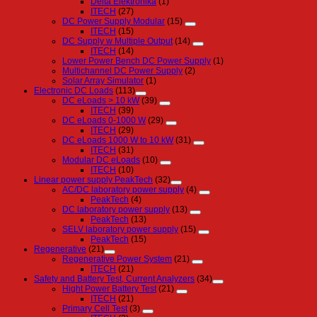
Delta Elektronika
(1)
ITECH
(27)
DC Power Supply Modular
(15)
ITECH
(15)
DC Supply w Multiple Output
(14)
ITECH
(14)
Lower Power Bench DC Power Supply
(1)
Multichannel DC Power Supply
(2)
Solar Array Simulator
(1)
Electronic DC Loads
(113)
DC eLoads > 10 kW
(39)
ITECH
(39)
DC eLoads 0-1000 W
(29)
ITECH
(29)
DC eLoads 1000 W to 10 kW
(31)
ITECH
(31)
Modular DC eLoads
(10)
ITECH
(10)
Linear power supply PeakTech
(32)
AC/DC laboratory power supply
(4)
PeakTech
(4)
DC laboratory power supply
(13)
PeakTech
(13)
SELV laboratory power supply
(15)
PeakTech
(15)
Regenerative
(21)
Regenerative Power System
(21)
ITECH
(21)
Safety and Battery Test, Current Analyzers
(34)
Hight Power Battery Test
(21)
ITECH
(21)
Primary Cell Test
(3)