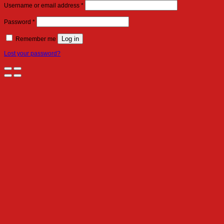
Required
Username or email address
*
Required
Password
*
Log in
Remember me
Lost your password?