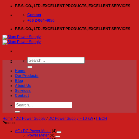
Skip
F.E.S. CO., LTD. EXCELLENT PRODUCTS, EXCELLENT SERVICES
to
content
Contact
+66 2-064-4050
F.E.S. CO., LTD. EXCELLENT PRODUCTS, EXCELLENT SERVICES
Search
for:
Home
Our Products
Blog
About Us
Services
Contact
Search
for:
Home
/
DC Power Supply
/
DC Power Supply > 10 kW
/
ITECH
Product
AC / DC Power Meter
(4)
Power Meter
(4)