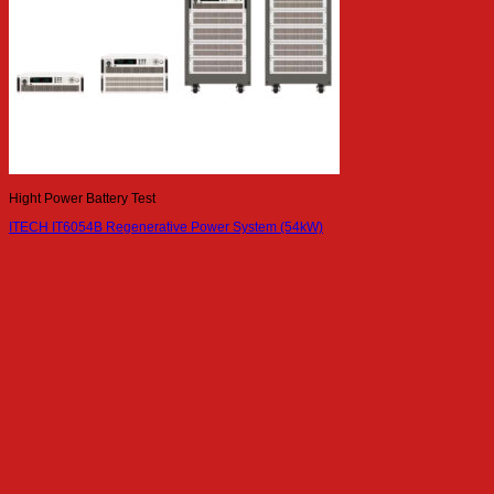
Hight Power Battery Test
ITECH IT6054B Regenerative Power System (54kW)