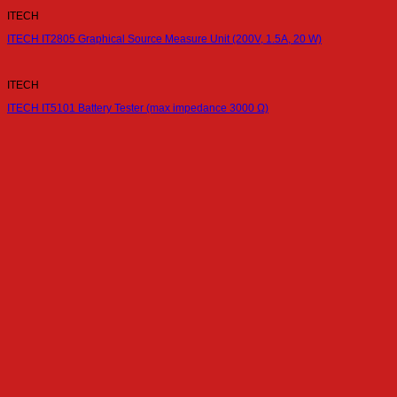
ITECH
ITECH IT2805 Graphical Source Measure Unit (200V, 1.5A, 20 W)
ITECH
ITECH IT5101 Battery Tester (max impedance 3000 Ω)