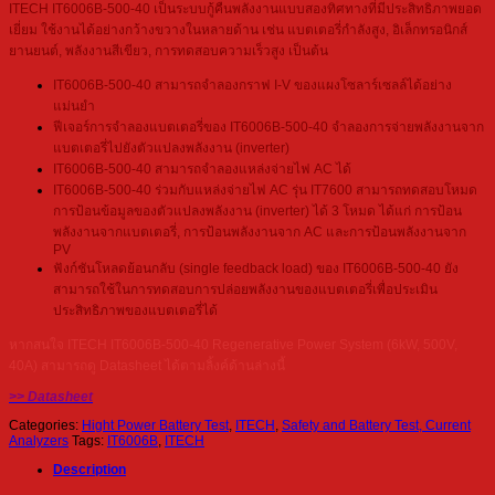
ITECH IT6006B-500-40 เป็นระบบกู้คืนพลังงานแบบสองทิศทางที่มีประสิทธิภาพยอด
เยี่ยม ใช้งานได้อย่างกว้างขวางในหลายด้าน เช่น แบตเตอรี่กำลังสูง, อิเล็กทรอนิกส์
ยานยนต์, พลังงานสีเขียว, การทดสอบความเร็วสูง เป็นต้น
IT6006B-500-40 สามารถจำลองกราฟ I-V ของแผงโซลาร์เซลล์ได้อย่าง
แม่นยำ
ฟีเจอร์การจำลองแบตเตอรี่ของ IT6006B-500-40 จำลองการจ่ายพลังงานจาก
แบตเตอรี่ไปยังตัวแปลงพลังงาน (inverter)
IT6006B-500-40 สามารถจำลองแหล่งจ่ายไฟ AC ได้
IT6006B-500-40 ร่วมกับแหล่งจ่ายไฟ AC รุ่น IT7600 สามารถทดสอบโหมด
การป้อนข้อมูลของตัวแปลงพลังงาน (inverter) ได้ 3 โหมด ได้แก่ การป้อน
พลังงานจากแบตเตอรี่, การป้อนพลังงานจาก AC และการป้อนพลังงานจาก
PV
ฟังก์ชันโหลดย้อนกลับ (single feedback load) ของ IT6006B-500-40 ยัง
สามารถใช้ในการทดสอบการปล่อยพลังงานของแบตเตอรี่เพื่อประเมิน
ประสิทธิภาพของแบตเตอรี่ได้
หากสนใจ ITECH IT6006B-500-40 Regenerative Power System (6kW, 500V,
40A) สามารถดู Datasheet ได้ตามลิ้งค์ด้านล่างนี้
>> Datasheet
Categories:
Hight Power Battery Test
,
ITECH
,
Safety and Battery Test, Current
Analyzers
Tags:
IT6006B
,
ITECH
Description