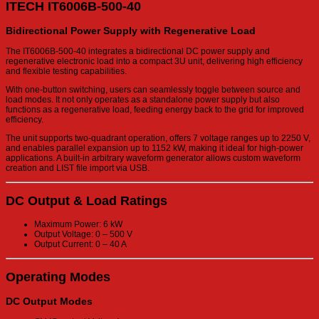
ITECH
IT6006B-500-40
Bidirectional Power Supply with Regenerative Load
The IT6006B-500-40 integrates a bidirectional DC power supply and
regenerative electronic load into a compact 3U unit, delivering high efficiency
and flexible testing capabilities.
With one-button switching, users can seamlessly toggle between source and
load modes. It not only operates as a standalone power supply but also
functions as a regenerative load, feeding energy back to the grid for improved
efficiency.
The unit supports two-quadrant operation, offers 7 voltage ranges up to 2250 V,
and enables parallel expansion up to 1152 kW, making it ideal for high-power
applications. A built-in arbitrary waveform generator allows custom waveform
creation and LIST file import via USB.
DC Output & Load Ratings
Maximum Power: 6 kW
Output Voltage: 0 – 500 V
Output Current: 0 – 40 A
Operating Modes
DC Output Modes