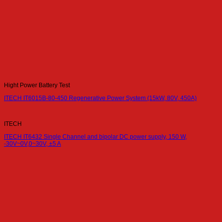
Hight Power Battery Test
ITECH IT6015B-80-450 Regenerative Power System (15kW, 80V, 450A)
ITECH
ITECH IT6432 Single Channel and bipolar DC power supply, 150 W,
-30V~0V,0~30V, ±5 A