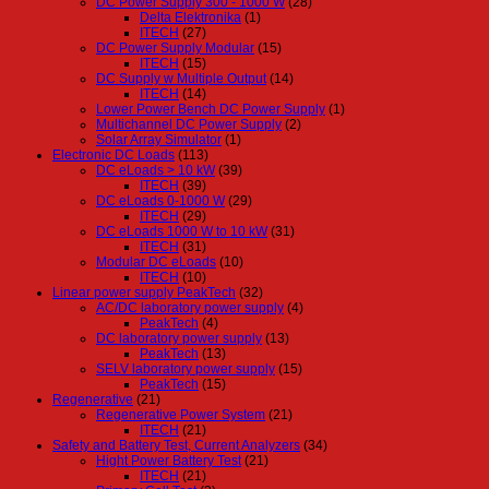
DC Power Supply 300 - 1000 W
(28)
Delta Elektronika
(1)
ITECH
(27)
DC Power Supply Modular
(15)
ITECH
(15)
DC Supply w Multiple Output
(14)
ITECH
(14)
Lower Power Bench DC Power Supply
(1)
Multichannel DC Power Supply
(2)
Solar Array Simulator
(1)
Electronic DC Loads
(113)
DC eLoads > 10 kW
(39)
ITECH
(39)
DC eLoads 0-1000 W
(29)
ITECH
(29)
DC eLoads 1000 W to 10 kW
(31)
ITECH
(31)
Modular DC eLoads
(10)
ITECH
(10)
Linear power supply PeakTech
(32)
AC/DC laboratory power supply
(4)
PeakTech
(4)
DC laboratory power supply
(13)
PeakTech
(13)
SELV laboratory power supply
(15)
PeakTech
(15)
Regenerative
(21)
Regenerative Power System
(21)
ITECH
(21)
Safety and Battery Test, Current Analyzers
(34)
Hight Power Battery Test
(21)
ITECH
(21)