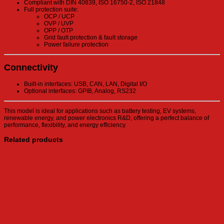
Compliant with DIN 40839, ISO 16750-2, ISO 21848
Full protection suite:
OCP / UCP
OVP / UVP
OPP / OTP
Grid fault protection & fault storage
Power failure protection
Connectivity
Built-in interfaces: USB, CAN, LAN, Digital I/O
Optional interfaces: GPIB, Analog, RS232
This model is ideal for applications such as battery testing, EV systems,
renewable energy, and power electronics R&D, offering a perfect balance of
performance, flexibility, and energy efficiency.
Related products