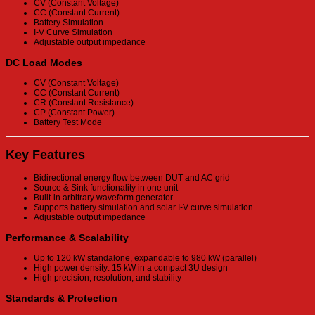
CV (Constant Voltage)
CC (Constant Current)
Battery Simulation
I-V Curve Simulation
Adjustable output impedance
DC Load Modes
CV (Constant Voltage)
CC (Constant Current)
CR (Constant Resistance)
CP (Constant Power)
Battery Test Mode
Key Features
Bidirectional energy flow between DUT and AC grid
Source & Sink functionality in one unit
Built-in arbitrary waveform generator
Supports battery simulation and solar I-V curve simulation
Adjustable output impedance
Performance & Scalability
Up to 120 kW standalone, expandable to 980 kW (parallel)
High power density: 15 kW in a compact 3U design
High precision, resolution, and stability
Standards & Protection