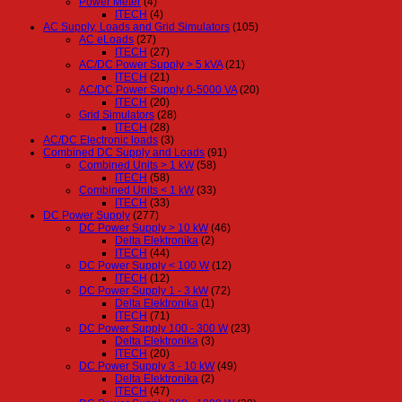
Power Meter
(4)
ITECH
(4)
AC Supply, Loads and Grid Simulators
(105)
AC eLoads
(27)
ITECH
(27)
AC/DC Power Supply > 5 kVA
(21)
ITECH
(21)
AC/DC Power Supply 0-5000 VA
(20)
ITECH
(20)
Grid Simulators
(28)
ITECH
(28)
AC/DC Electronic loads
(3)
Combined DC Supply and Loads
(91)
Combined Units > 1 kW
(58)
ITECH
(58)
Combined Units < 1 kW
(33)
ITECH
(33)
DC Power Supply
(277)
DC Power Supply > 10 kW
(46)
Delta Elektronika
(2)
ITECH
(44)
DC Power Supply < 100 W
(12)
ITECH
(12)
DC Power Supply 1 - 3 kW
(72)
Delta Elektronika
(1)
ITECH
(71)
DC Power Supply 100 - 300 W
(23)
Delta Elektronika
(3)
ITECH
(20)
DC Power Supply 3 - 10 kW
(49)
Delta Elektronika
(2)
ITECH
(47)