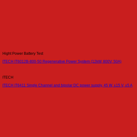
Hight Power Battery Test
ITECH IT6012B-800-50 Regenerative Power System (12kW, 800V, 50A)
ITECH
ITECH IT6411 Single Channel and bipolar DC power supply, 45 W, ±15 V, ±5 A