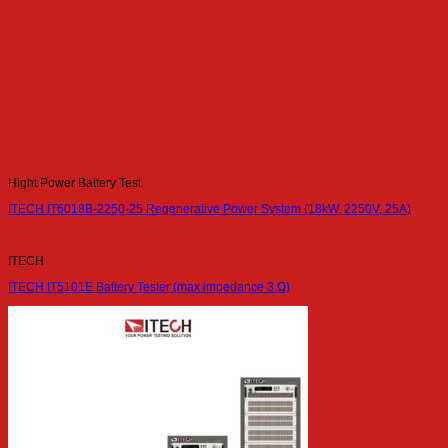
Hight Power Battery Test
ITECH IT6018B-2250-25 Regenerative Power System (18kW, 2250V, 25A)
ITECH
ITECH IT5101E Battery Tester (max impedance 3 Ω)