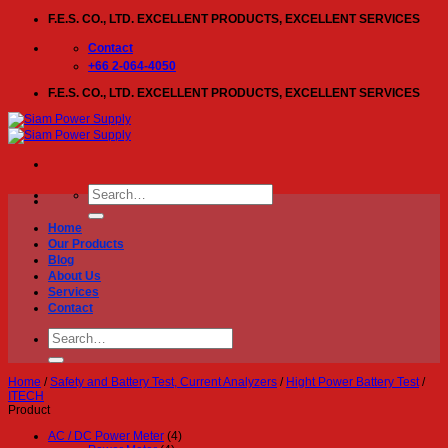
Skip
F.E.S. CO., LTD. EXCELLENT PRODUCTS, EXCELLENT SERVICES
to
content
Contact
+66 2-064-4050
F.E.S. CO., LTD. EXCELLENT PRODUCTS, EXCELLENT SERVICES
Search
for:
Home
Our Products
Blog
About Us
Services
Contact
Search
for:
Home
/
Safety and Battery Test, Current Analyzers
/
Hight Power Battery Test
/
ITECH
Product
AC / DC Power Meter
(4)