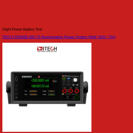
Hight Power Battery Test
ITECH IT6006B-300-75 Regenerative Power System (6kW, 300V, 75A)