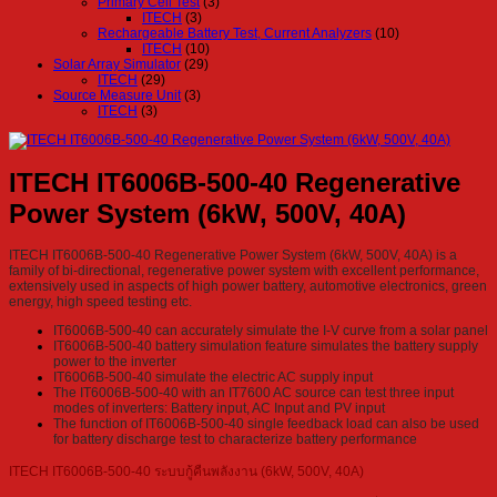
Primary Cell Test
(3)
ITECH
(3)
Rechargeable Battery Test, Current Analyzers
(10)
ITECH
(10)
Solar Array Simulator
(29)
ITECH
(29)
Source Measure Unit
(3)
ITECH
(3)
ITECH IT6006B-500-40 Regenerative
Power System (6kW, 500V, 40A)
ITECH IT6006B-500-40 Regenerative Power System (6kW, 500V, 40A) is a
family of bi-directional, regenerative power system with excellent performance,
extensively used in aspects of high power battery, automotive electronics, green
energy, high speed testing etc.
IT6006B-500-40 can accurately simulate the I-V curve from a solar panel
IT6006B-500-40 battery simulation feature simulates the battery supply
power to the inverter
IT6006B-500-40 simulate the electric AC supply input
The IT6006B-500-40 with an IT7600 AC source can test three input
modes of inverters: Battery input, AC Input and PV input
The function of IT6006B-500-40 single feedback load can also be used
for battery discharge test to characterize battery performance
ITECH IT6006B-500-40 ระบบกู้คืนพลังงาน (6kW, 500V, 40A)