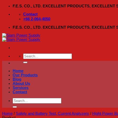
Skip
F.E.S. CO., LTD. EXCELLENT PRODUCTS, EXCELLENT
to
content
Contact
+66 2-064-4050
F.E.S. CO., LTD. EXCELLENT PRODUCTS, EXCELLENT
Search
for:
Home
Our Products
Blog
About Us
Services
Contact
Search
for:
Home
/
Safety and Battery Test, Current Analyzers
/
Hight Power Ba
Product