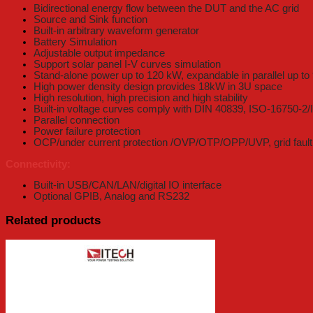
Bidirectional energy flow between the DUT and the AC grid
Source and Sink function
Built-in arbitrary waveform generator
Battery Simulation
Adjustable output impedance
Support solar panel I-V curves simulation
Stand-alone power up to 120 kW, expandable in parallel up t
High power density design provides 18kW in 3U space
High resolution, high precision and high stability
Built-in voltage curves comply with DIN 40839, ISO-16750-
Parallel connection
Power failure protection
OCP/under current protection /OVP/OTP/OPP/UVP, grid fault p
Connectivity:
Built-in USB/CAN/LAN/digital IO interface
Optional GPIB, Analog and RS232
Related products