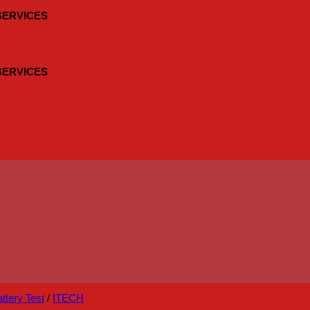
 SERVICES
 SERVICES
ttery Test
/
ITECH