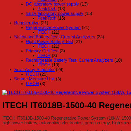
DC laboratory power supply
(13)
PeakTech
(13)
SELV laboratory power supply
(15)
PeakTech
(15)
Regenerative
(21)
Regenerative Power System
(21)
ITECH
(21)
Safety and Battery Test, Current Analyzers
(34)
Hight Power Battery Test
(21)
ITECH
(21)
Primary Cell Test
(3)
ITECH
(3)
Rechargeable Battery Test, Current Analyzers
(10)
ITECH
(10)
Solar Array Simulator
(29)
ITECH
(29)
Source Measure Unit
(3)
ITECH
(3)
ITECH IT6018B-1500-40 Regener
ITECH IT6018B-1500-40 Regenerative Power System (18kW, 1500V, 40A
high power battery, automotive electronics, green energy, high speed