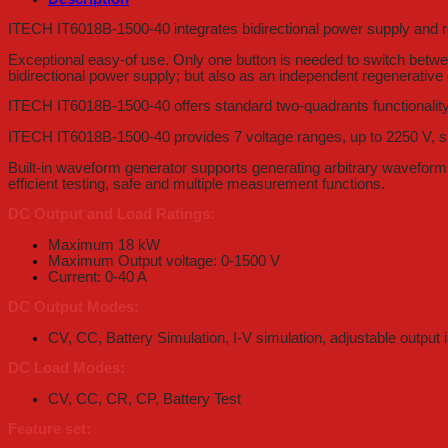
ITECH IT6018B-1500-40 integrates bidirectional power supply and reg
Exceptional easy-of use. Only one button is needed to switch betwee
bidirectional power supply; but also as an independent regenerative
ITECH IT6018B-1500-40 offers standard two-quadrants functionality
ITECH IT6018B-1500-40 provides 7 voltage ranges, up to 2250 V, sup
Built-in waveform generator supports generating arbitrary waveforms
efficient testing, safe and multiple measurement functions.
DC Output and Load Ratings:
Maximum 18 kW
Maximum Output voltage: 0-1500 V
Current: 0-40 A
DC Output Modes:
CV, CC, Battery Simulation, I-V simulation, adjustable outpu
DC Load Modes:
CV, CC, CR, CP, Battery Test
Feature set: