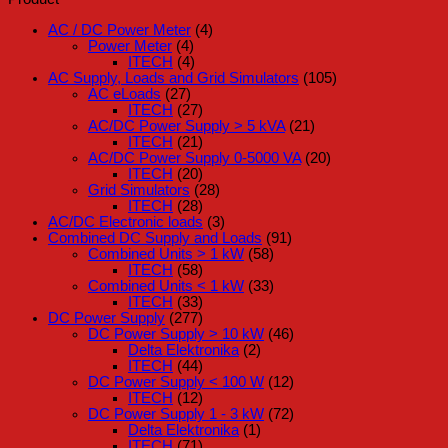
AC / DC Power Meter
(4)
Power Meter
(4)
ITECH
(4)
AC Supply, Loads and Grid Simulators
(105)
AC eLoads
(27)
ITECH
(27)
AC/DC Power Supply > 5 kVA
(21)
ITECH
(21)
AC/DC Power Supply 0-5000 VA
(20)
ITECH
(20)
Grid Simulators
(28)
ITECH
(28)
AC/DC Electronic loads
(3)
Combined DC Supply and Loads
(91)
Combined Units > 1 kW
(58)
ITECH
(58)
Combined Units < 1 kW
(33)
ITECH
(33)
DC Power Supply
(277)
DC Power Supply > 10 kW
(46)
Delta Elektronika
(2)
ITECH
(44)
DC Power Supply < 100 W
(12)
ITECH
(12)
DC Power Supply 1 - 3 kW
(72)
Delta Elektronika
(1)
ITECH
(71)