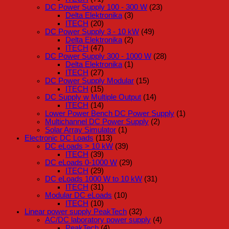
DC Power Supply 100 - 300 W
(23)
Delta Elektronika
(3)
ITECH
(20)
DC Power Supply 3 - 10 kW
(49)
Delta Elektronika
(2)
ITECH
(47)
DC Power Supply 300 - 1000 W
(28)
Delta Elektronika
(1)
ITECH
(27)
DC Power Supply Modular
(15)
ITECH
(15)
DC Supply w Multiple Output
(14)
ITECH
(14)
Lower Power Bench DC Power Supply
(1)
Multichannel DC Power Supply
(2)
Solar Array Simulator
(1)
Electronic DC Loads
(113)
DC eLoads > 10 kW
(39)
ITECH
(39)
DC eLoads 0-1000 W
(29)
ITECH
(29)
DC eLoads 1000 W to 10 kW
(31)
ITECH
(31)
Modular DC eLoads
(10)
ITECH
(10)
Linear power supply PeakTech
(32)
AC/DC laboratory power supply
(4)
PeakTech
(4)