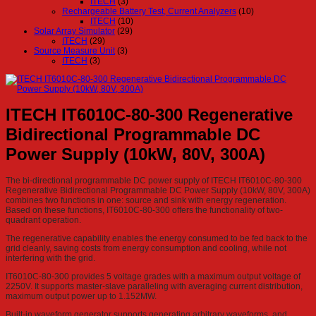
ITECH
(3)
Rechargeable Battery Test, Current Analyzers
(10)
ITECH
(10)
Solar Array Simulator
(29)
ITECH
(29)
Source Measure Unit
(3)
ITECH
(3)
ITECH IT6010C-80-300 Regenerative
Bidirectional Programmable DC
Power Supply (10kW, 80V, 300A)
The bi-directional programmable DC power supply of ITECH IT6010C-80-300
Regenerative Bidirectional Programmable DC Power Supply (10kW, 80V, 300A)
combines two functions in one: source and sink with energy regeneration.
Based on these functions, IT6010C-80-300 offers the functionality of two-
quadrant operation.
The regenerative capability enables the energy consumed to be fed back to the
grid cleanly, saving costs from energy consumption and cooling, while not
interfering with the grid.
IT6010C-80-300 provides 5 voltage grades with a maximum output voltage of
2250V. It supports master-slave paralleling with averaging current distribution,
maximum output power up to 1.152MW.
Built-in waveform generator supports generating arbitrary waveforms, and