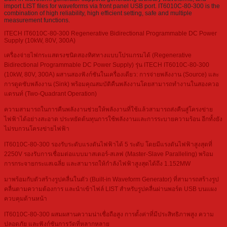
import LIST files for waveforms via front panel USB port. IT6010C-80-300 is the
combination of high reliability, high efficient setting, safe and multiple
measurement functions.
ITECH IT6010C-80-300 Regenerative Bidirectional Programmable DC Power
Supply (10kW, 80V, 300A)
เครื่องจ่ายไฟกระแสตรงชนิดสองทิศทางแบบโปรแกรมได้ (Regenerative
Bidirectional Programmable DC Power Supply) รุ่น ITECH IT6010C-80-300
(10kW, 80V, 300A) ผสานสองฟังก์ชันในเครื่องเดียว: การจ่ายพลังงาน (Source) และ
การดูดซับพลังงาน (Sink) พร้อมคุณสมบัติคืนพลังงานโดยสามารถทำงานในสองควอ
แดรนท์ (Two-Quadrant Operation)
ความสามารถในการคืนพลังงานช่วยให้พลังงานที่ใช้แล้วสามารถส่งคืนสู่โครงข่าย
ไฟฟ้าได้อย่างสะอาด ประหยัดต้นทุนการใช้พลังงานและการระบายความร้อน อีกทั้งยัง
ไม่รบกวนโครงข่ายไฟฟ้า
IT6010C-80-300 รองรับระดับแรงดันไฟฟ้าได้ 5 ระดับ โดยมีแรงดันไฟฟ้าสูงสุดที่
2250V รองรับการเชื่อมต่อแบบมาสเตอร์-สเลฟ (Master-Slave Paralleling) พร้อม
การกระจายกระแสเฉลี่ย และสามารถให้กำลังไฟฟ้าสูงสุดได้ถึง 1.152MW
มาพร้อมกับตัวสร้างรูปคลื่นในตัว (Built-in Waveform Generator) ที่สามารถสร้างรูป
คลื่นตามความต้องการ และนำเข้าไฟล์ LIST สำหรับรูปคลื่นผ่านพอร์ต USB บนแผง
ควบคุมด้านหน้า
IT6010C-80-300 ผสมผสานความน่าเชื่อถือสูง การตั้งค่าที่มีประสิทธิภาพสูง ความ
ปลอดภัย และฟังก์ชันการวัดที่หลากหลาย