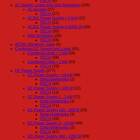
ITECH
(4)
AC Supply, Loads and Grid Simulators
(105)
AC eLoads
(27)
ITECH
(27)
AC/DC Power Supply > 5 kVA
(21)
ITECH
(21)
AC/DC Power Supply 0-5000 VA
(20)
ITECH
(20)
Grid Simulators
(28)
ITECH
(28)
AC/DC Electronic loads
(3)
Combined DC Supply and Loads
(91)
Combined Units > 1 kW
(58)
ITECH
(58)
Combined Units < 1 kW
(33)
ITECH
(33)
DC Power Supply
(277)
DC Power Supply > 10 kW
(46)
Delta Elektronika
(2)
ITECH
(44)
DC Power Supply < 100 W
(12)
ITECH
(12)
DC Power Supply 1 - 3 kW
(72)
Delta Elektronika
(1)
ITECH
(71)
DC Power Supply 100 - 300 W
(23)
Delta Elektronika
(3)
ITECH
(20)
DC Power Supply 3 - 10 kW
(49)
Delta Elektronika
(2)
ITECH
(47)
DC Power Supply 300 - 1000 W
(28)