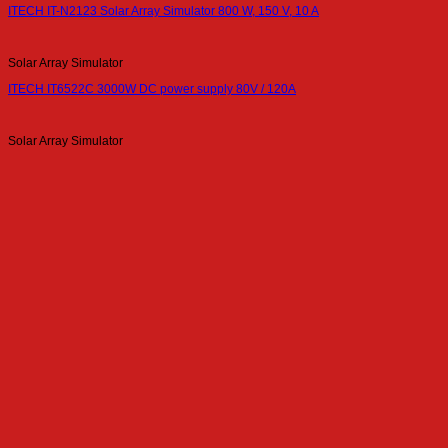
ITECH IT-N2123 Solar Array Simulator 800 W, 150 V, 10 A
Solar Array Simulator
ITECH IT6522C 3000W DC power supply 80V / 120A
Solar Array Simulator
ITECH SAS1000 solar array simulation software
Solar Array Simulator
ITECH IT6526C 3000W DC power supply 750V / 15A
เกี่ยวกับเรา
Siam Power Supply by F.E.S. Co., Ltd.
Authorized distributor in Thailand
With over 20 year-experience in
electrical engineering.
ที่อยู่และช่องทางติดต่อ
1000/24, 8th Floor, P.B. Tower, Sukhumvit 71 Rd.,
North Klongtan, Wattana, Bangkok 10110 Thailand