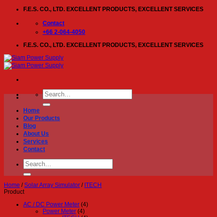
Skip
F.E.S. CO., LTD. EXCELLENT PRODUCTS, EXCELLENT SERVICES
to
content
Contact
+66 2-064-4050
F.E.S. CO., LTD. EXCELLENT PRODUCTS, EXCELLENT SERVICES
Search
for:
Home
Our Products
Blog
About Us
Services
Contact
Search
for:
Home
/
Solar Array Simulator
/
ITECH
Product
AC / DC Power Meter
(4)
Power Meter
(4)