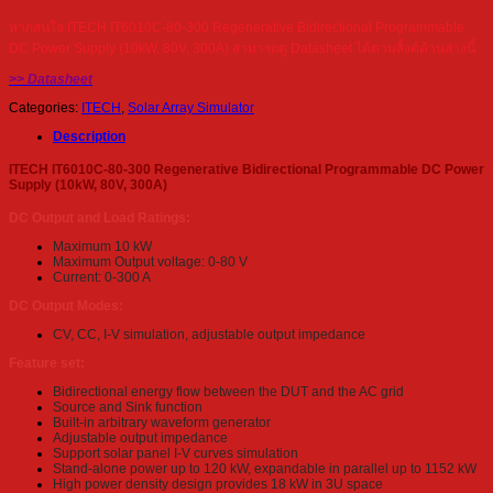
หากสนใจ ITECH IT6010C-80-300 Regenerative Bidirectional Programmable
DC Power Supply (10kW, 80V, 300A) สามารถดู Datasheet ได้ตามลิ้งค์ด้านล่างนี้
>> Datasheet
Categories:
ITECH
,
Solar Array Simulator
Description
ITECH IT6010C-80-300 Regenerative Bidirectional Programmable DC Power
Supply (10kW, 80V, 300A)
DC Output and Load Ratings:
Maximum 10 kW
Maximum Output voltage: 0-80 V
Current: 0-300 A
DC Output Modes:
CV, CC, I-V simulation, adjustable output impedance
Feature set:
Bidirectional energy flow between the DUT and the AC grid
Source and Sink function
Built-in arbitrary waveform generator
Adjustable output impedance
Support solar panel I-V curves simulation
Stand-alone power up to 120 kW, expandable in parallel up to 1152 kW
High power density design provides 18 kW in 3U space