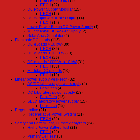
Delta Elektronika
(1)
ITECH
(27)
DC Power Supply Modular
(15)
ITECH
(15)
DC Supply w Multiple Output
(14)
ITECH
(14)
Lower Power Bench DC Power Supply
(1)
Multichannel DC Power Supply
(2)
Solar Array Simulator
(1)
Electronic DC Loads
(113)
DC eLoads > 10 kW
(39)
ITECH
(39)
DC eLoads 0-1000 W
(29)
ITECH
(29)
DC eLoads 1000 W to 10 kW
(31)
ITECH
(31)
Modular DC eLoads
(10)
ITECH
(10)
Linear power supply PeakTech
(32)
AC/DC laboratory power supply
(4)
PeakTech
(4)
DC laboratory power supply
(13)
PeakTech
(13)
SELV laboratory power supply
(15)
PeakTech
(15)
Regenerative
(21)
Regenerative Power System
(21)
ITECH
(21)
Safety and Battery Test, Current Analyzers
(34)
Hight Power Battery Test
(21)
ITECH
(21)
Primary Cell Test
(3)