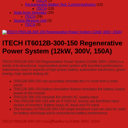
ITECH
(3)
Rechargeable Battery Test, Current Analyzers
(10)
ITECH
(10)
Solar Array Simulator
(29)
ITECH
(29)
Source Measure Unit
(3)
ITECH
(3)
ITECH IT6012B-300-150 Regenerative
Power System (12kW, 300V, 150A)
ITECH IT6012B-300-150 Regenerative Power System (12kW, 300V, 150A) is a
family of bi-directional, regenerative power system with excellent performance,
extensively used in aspects of high power battery, automotive electronics, green
energy, high speed testing etc.
IT6012B-300-150 can accurately simulate the I-V curve from a solar
panel
IT6012B-300-150 battery simulation feature simulates the battery supply
power to the inverter
IT6012B-300-150 simulate the electric AC supply input
The IT6012B-300-150 with an IT7600 AC source can test three input
modes of inverters: Battery input, AC Input and PV input
The function of IT6012B-300-150 single feedback load can also be used
for battery discharge test to characterize battery performance
ITECH IT6012B-300-150 ระบบกู้คืนพลังงาน (12kW, 300V, 150A)