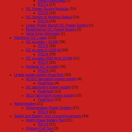
Delta Elektronika
(1)
ITECH
(27)
DC Power Supply Modular
(15)
ITECH
(15)
DC Supply w Multiple Output
(14)
ITECH
(14)
Lower Power Bench DC Power Supply
(1)
Multichannel DC Power Supply
(2)
Solar Array Simulator
(1)
Electronic DC Loads
(113)
DC eLoads > 10 kW
(39)
ITECH
(39)
DC eLoads 0-1000 W
(29)
ITECH
(29)
DC eLoads 1000 W to 10 kW
(31)
ITECH
(31)
Modular DC eLoads
(10)
ITECH
(10)
Linear power supply PeakTech
(32)
AC/DC laboratory power supply
(4)
PeakTech
(4)
DC laboratory power supply
(13)
PeakTech
(13)
SELV laboratory power supply
(15)
PeakTech
(15)
Regenerative
(21)
Regenerative Power System
(21)
ITECH
(21)
Safety and Battery Test, Current Analyzers
(34)
Hight Power Battery Test
(21)
ITECH
(21)
Primary Cell Test
(3)