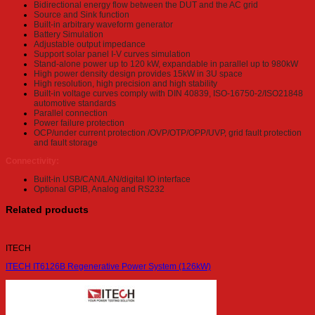
Bidirectional energy flow between the DUT and the AC grid
Source and Sink function
Built-in arbitrary waveform generator
Battery Simulation
Adjustable output impedance
Support solar panel I-V curves simulation
Stand-alone power up to 120 kW, expandable in parallel up to 980kW
High power density design provides 15kW in 3U space
High resolution, high precision and high stability
Built-in voltage curves comply with DIN 40839, ISO-16750-2/ISO21848
automotive standards
Parallel connection
Power failure protection
OCP/under current protection /OVP/OTP/OPP/UVP, grid fault protection
and fault storage
Connectivity:
Built-in USB/CAN/LAN/digital IO interface
Optional GPIB, Analog and RS232
Related products
ITECH
ITECH IT6126B Regenerative Power System (126kW)