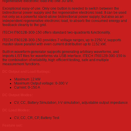
regenerative electronic load into one 3U unit.
Exceptional easy-of use. Only one button is needed to switch between the
bidirectional power supply and the regenerative electronic load. It can be used
not only as a powerful stand-alone bidirectional power supply; but also as an
independent regenerative electronic load, to absorb the consumed energy and
feedback cleanly to the grid.
ITECH IT6012B-300-150 offers standard two-quadrants functionality.
ITECH IT6012B-300-150 provides 7 voltage ranges, up to 2250 V, supports
master-slave parallel with even current distribution up to 1152 kW.
Built-in waveform generator supports generating arbitrary waveforms, and
imports LIST files for waveforms via USB interface. ITECH IT6012B-300-150 is
the combination of reliability, high efficient testing, safe and multiple
measurement functions.
DC Output and Load Ratings:
Maximum 12 kW
Maximum Output voltage: 0-300 V
Current: 0-150 A
DC Output Modes:
CV, CC, Battery Simulation, I-V simulation, adjustable output impedance
DC Load Modes:
CV, CC, CR, CP, Battery Test
Feature set: