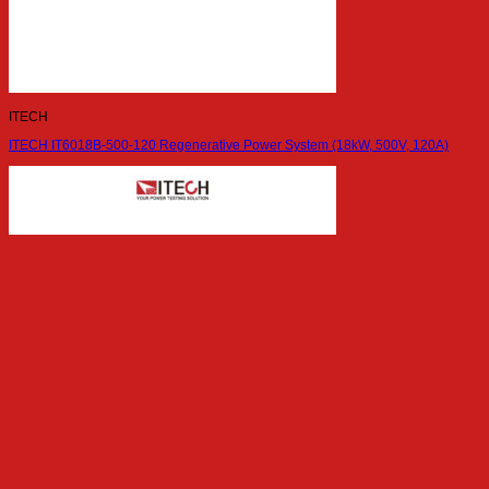
ITECH
ITECH IT6018B-500-120 Regenerative Power System (18kW, 500V, 120A)