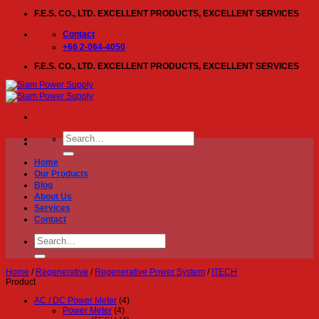
Skip
F.E.S. CO., LTD. EXCELLENT PRODUCTS, EXCELLENT SERVICES
to
content
Contact
+66 2-064-4050
F.E.S. CO., LTD. EXCELLENT PRODUCTS, EXCELLENT SERVICES
Search
for:
Home
Our Products
Blog
About Us
Services
Contact
Search
for:
Home
/
Regenerative
/
Regenerative Power System
/
ITECH
Product
AC / DC Power Meter
(4)
Power Meter
(4)