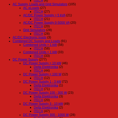
ITECH
(4)
AC Supply, Loads and Grid Simulators
(105)
AC eLoads
(27)
ITECH
(27)
AC/DC Power Supply > 5 kVA
(21)
ITECH
(21)
AC/DC Power Supply 0-5000 VA
(20)
ITECH
(20)
Grid Simulators
(28)
ITECH
(28)
AC/DC Electronic loads
(3)
Combined DC Supply and Loads
(91)
Combined Units > 1 kW
(58)
ITECH
(58)
Combined Units < 1 kW
(33)
ITECH
(33)
DC Power Supply
(277)
DC Power Supply > 10 kW
(46)
Delta Elektronika
(2)
ITECH
(44)
DC Power Supply < 100 W
(12)
ITECH
(12)
DC Power Supply 1 - 3 kW
(72)
Delta Elektronika
(1)
ITECH
(71)
DC Power Supply 100 - 300 W
(23)
Delta Elektronika
(3)
ITECH
(20)
DC Power Supply 3 - 10 kW
(49)
Delta Elektronika
(2)
ITECH
(47)
DC Power Supply 300 - 1000 W
(28)