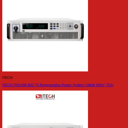
ITECH
ITECH IT6018B-800-75 Regenerative Power System (18kW, 800V, 75A)