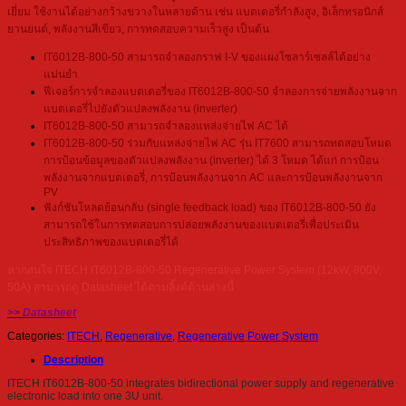
เยี่ยม ใช้งานได้อย่างกว้างขวางในหลายด้าน เช่น แบตเตอรี่กำลังสูง, อิเล็กทรอนิกส์
ยานยนต์, พลังงานสีเขียว, การทดสอบความเร็วสูง เป็นต้น
IT6012B-800-50 สามารถจำลองกราฟ I-V ของแผงโซลาร์เซลล์ได้อย่าง
แม่นยำ
ฟีเจอร์การจำลองแบตเตอรี่ของ IT6012B-800-50 จำลองการจ่ายพลังงานจาก
แบตเตอรี่ไปยังตัวแปลงพลังงาน (inverter)
IT6012B-800-50 สามารถจำลองแหล่งจ่ายไฟ AC ได้
IT6012B-800-50 ร่วมกับแหล่งจ่ายไฟ AC รุ่น IT7600 สามารถทดสอบโหมด
การป้อนข้อมูลของตัวแปลงพลังงาน (inverter) ได้ 3 โหมด ได้แก่ การป้อน
พลังงานจากแบตเตอรี่, การป้อนพลังงานจาก AC และการป้อนพลังงานจาก
PV
ฟังก์ชันโหลดย้อนกลับ (single feedback load) ของ IT6012B-800-50 ยัง
สามารถใช้ในการทดสอบการปล่อยพลังงานของแบตเตอรี่เพื่อประเมิน
ประสิทธิภาพของแบตเตอรี่ได้
หากสนใจ ITECH IT6012B-800-50 Regenerative Power System (12kW, 800V,
50A) สามารถดู Datasheet ได้ตามลิ้งค์ด้านล่างนี้
>> Datasheet
Categories:
ITECH
,
Regenerative
,
Regenerative Power System
Description
ITECH IT6012B-800-50 integrates bidirectional power supply and regenerative
electronic load into one 3U unit.