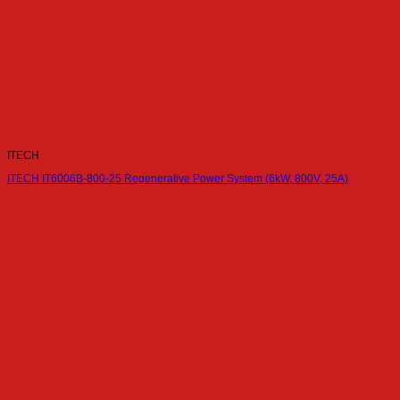
ITECH
ITECH IT6006B-800-25 Regenerative Power System (6kW, 800V, 25A)