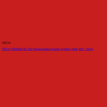
ITECH
ITECH IT6005B-80-150 Regenerative Power System (5kW, 80V, 150A)