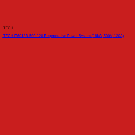
ITECH
ITECH IT6018B-500-120 Regenerative Power System (18kW, 500V, 120A)