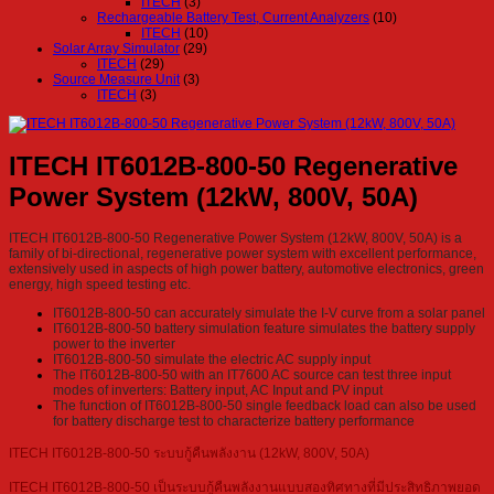
ITECH
(3)
Rechargeable Battery Test, Current Analyzers
(10)
ITECH
(10)
Solar Array Simulator
(29)
ITECH
(29)
Source Measure Unit
(3)
ITECH
(3)
ITECH IT6012B-800-50 Regenerative
Power System (12kW, 800V, 50A)
ITECH IT6012B-800-50 Regenerative Power System (12kW, 800V, 50A) is a
family of bi-directional, regenerative power system with excellent performance,
extensively used in aspects of high power battery, automotive electronics, green
energy, high speed testing etc.
IT6012B-800-50 can accurately simulate the I-V curve from a solar panel
IT6012B-800-50 battery simulation feature simulates the battery supply
power to the inverter
IT6012B-800-50 simulate the electric AC supply input
The IT6012B-800-50 with an IT7600 AC source can test three input
modes of inverters: Battery input, AC Input and PV input
The function of IT6012B-800-50 single feedback load can also be used
for battery discharge test to characterize battery performance
ITECH IT6012B-800-50 ระบบกู้คืนพลังงาน (12kW, 800V, 50A)
ITECH IT6012B-800-50 เป็นระบบกู้คืนพลังงานแบบสองทิศทางที่มีประสิทธิภาพยอด