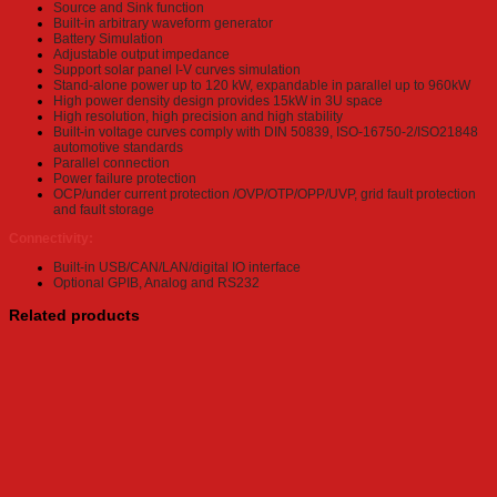
Source and Sink function
Built-in arbitrary waveform generator
Battery Simulation
Adjustable output impedance
Support solar panel I-V curves simulation
Stand-alone power up to 120 kW, expandable in parallel up to 960kW
High power density design provides 15kW in 3U space
High resolution, high precision and high stability
Built-in voltage curves comply with DIN 50839, ISO-16750-2/ISO21848
automotive standards
Parallel connection
Power failure protection
OCP/under current protection /OVP/OTP/OPP/UVP, grid fault protection
and fault storage
Connectivity:
Built-in USB/CAN/LAN/digital IO interface
Optional GPIB, Analog and RS232
Related products