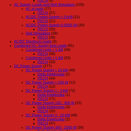
ITECH
(4)
AC Supply, Loads and Grid Simulators
(105)
AC eLoads
(27)
ITECH
(27)
AC/DC Power Supply > 5 kVA
(21)
ITECH
(21)
AC/DC Power Supply 0-5000 VA
(20)
ITECH
(20)
Grid Simulators
(28)
ITECH
(28)
AC/DC Electronic loads
(3)
Combined DC Supply and Loads
(91)
Combined Units > 1 kW
(58)
ITECH
(58)
Combined Units < 1 kW
(33)
ITECH
(33)
DC Power Supply
(277)
DC Power Supply > 10 kW
(46)
Delta Elektronika
(2)
ITECH
(44)
DC Power Supply < 100 W
(12)
ITECH
(12)
DC Power Supply 1 - 3 kW
(72)
Delta Elektronika
(1)
ITECH
(71)
DC Power Supply 100 - 300 W
(23)
Delta Elektronika
(3)
ITECH
(20)
DC Power Supply 3 - 10 kW
(49)
Delta Elektronika
(2)
ITECH
(47)
DC Power Supply 300 - 1000 W
(28)