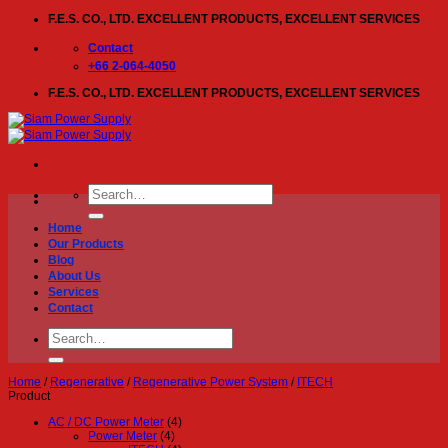
Skip
F.E.S. CO., LTD. EXCELLENT PRODUCTS, EXCELLENT SERVICES
to
content
Contact
+66 2-064-4050
F.E.S. CO., LTD. EXCELLENT PRODUCTS, EXCELLENT SERVICES
Search
for:
Home
Our Products
Blog
About Us
Services
Contact
Search
for:
Home
/
Regenerative
/
Regenerative Power System
/
ITECH
Product
AC / DC Power Meter
(4)
Power Meter
(4)