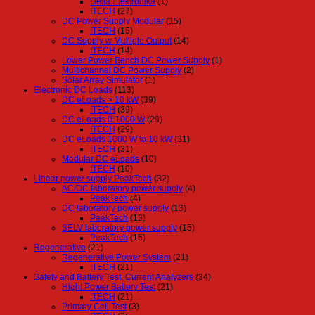
Delta Elektronika
(1)
ITECH
(27)
DC Power Supply Modular
(15)
ITECH
(15)
DC Supply w Multiple Output
(14)
ITECH
(14)
Lower Power Bench DC Power Supply
(1)
Multichannel DC Power Supply
(2)
Solar Array Simulator
(1)
Electronic DC Loads
(113)
DC eLoads > 10 kW
(39)
ITECH
(39)
DC eLoads 0-1000 W
(29)
ITECH
(29)
DC eLoads 1000 W to 10 kW
(31)
ITECH
(31)
Modular DC eLoads
(10)
ITECH
(10)
Linear power supply PeakTech
(32)
AC/DC laboratory power supply
(4)
PeakTech
(4)
DC laboratory power supply
(13)
PeakTech
(13)
SELV laboratory power supply
(15)
PeakTech
(15)
Regenerative
(21)
Regenerative Power System
(21)
ITECH
(21)
Safety and Battery Test, Current Analyzers
(34)
Hight Power Battery Test
(21)
ITECH
(21)
Primary Cell Test
(3)