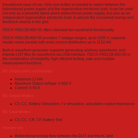
Exceptional easy-of use. Only one button is needed to switch between the
bidirectional power supply and the regenerative electronic load. It can be used
not only as a powerful stand-alone bidirectional power supply; but also as an
independent regenerative electronic load, to absorb the consumed energy and
feedback cleanly to the grid.
ITECH IT6012B-800-50 offers standard two-quadrants functionality.
ITECH IT6012B-800-50 provides 7 voltage ranges, up to 2250 V, supports
master-slave parallel with even current distribution up to 1152 kW.
Built-in waveform generator supports generating arbitrary waveforms, and
imports LIST files for waveforms via USB interface. ITECH IT6012B-800-50 is
the combination of reliability, high efficient testing, safe and multiple
measurement functions.
DC Output and Load Ratings:
Maximum 12 kW
Maximum Output voltage: 0-800 V
Current: 0-50 A
DC Output Modes:
CV, CC, Battery Simulation, I-V simulation, adjustable output impedance
DC Load Modes:
CV, CC, CR, CP, Battery Test
Feature set:
Bidirectional energy flow between the DUT and the AC grid