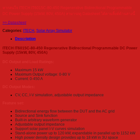
หากสนใจ ITECH IT6015C-80-450 Regenerative Bidirectional Programmable
DC Power Supply (15kW, 80V, 450A) สามารถดู Datasheet ได้ตามลิ้งค์ด้านล่างนี้
>> Datasheet
Categories:
ITECH
,
Solar Array Simulator
Description
ITECH IT6015C-80-450 Regenerative Bidirectional Programmable DC Power
Supply (15kW, 80V, 450A)
DC Output and Load Ratings:
Maximum 15 kW
Maximum Output voltage: 0-80 V
Current: 0-450 A
DC Output Modes:
CV, CC, I-V simulation, adjustable output impedance
Feature set:
Bidirectional energy flow between the DUT and the AC grid
Source and Sink function
Built-in arbitrary waveform generator
Adjustable output impedance
Support solar panel I-V curves simulation
Stand-alone power up to 120 kW, expandable in parallel up to 1152 kW
High power density design provides up to 18 kW in 3U space