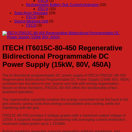
ITECH
(3)
Rechargeable Battery Test, Current Analyzers
(10)
ITECH
(10)
Solar Array Simulator
(29)
ITECH
(29)
Source Measure Unit
(3)
ITECH
(3)
ITECH IT6015C-80-450 Regenerative
Bidirectional Programmable DC
Power Supply (15kW, 80V, 450A)
The bi-directional programmable DC power supply of ITECH IT6015C-80-450
Regenerative Bidirectional Programmable DC Power Supply (15kW, 80V, 450A)
combines two functions in one: source and sink with energy regeneration.
Based on these functions, IT6015C-80-450 offers the functionality of two-
quadrant operation.
The regenerative capability enables the energy consumed to be fed back to the
grid cleanly, saving costs from energy consumption and cooling, while not
interfering with the grid.
IT6015C-80-450 provides 5 voltage grades with a maximum output voltage of
2250V. It supports master-slave paralleling with averaging current distribution,
maximum output power up to 1.152MW.
Built-in waveform generator supports generating arbitrary waveforms, and