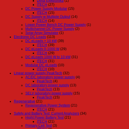
Delta Elektronika
(1)
ITECH
(27)
DC Power Supply Modular
(15)
ITECH
(15)
DC Supply w Multiple Output
(14)
ITECH
(14)
Lower Power Bench DC Power Supply
(1)
Multichannel DC Power Supply
(2)
Solar Array Simulator
(1)
Electronic DC Loads
(113)
DC eLoads > 10 kW
(39)
ITECH
(39)
DC eLoads 0-1000 W
(29)
ITECH
(29)
DC eLoads 1000 W to 10 kW
(31)
ITECH
(31)
Modular DC eLoads
(10)
ITECH
(10)
Linear power supply PeakTech
(32)
AC/DC laboratory power supply
(4)
PeakTech
(4)
DC laboratory power supply
(13)
PeakTech
(13)
SELV laboratory power supply
(15)
PeakTech
(15)
Regenerative
(21)
Regenerative Power System
(21)
ITECH
(21)
Safety and Battery Test, Current Analyzers
(34)
Hight Power Battery Test
(21)
ITECH
(21)
Primary Cell Test
(3)