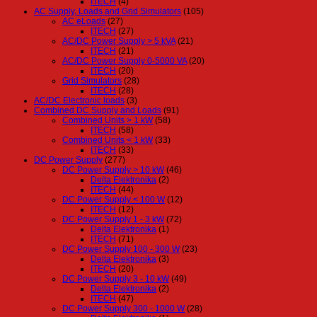
ITECH
(4)
AC Supply, Loads and Grid Simulators
(105)
AC eLoads
(27)
ITECH
(27)
AC/DC Power Supply > 5 kVA
(21)
ITECH
(21)
AC/DC Power Supply 0-5000 VA
(20)
ITECH
(20)
Grid Simulators
(28)
ITECH
(28)
AC/DC Electronic loads
(3)
Combined DC Supply and Loads
(91)
Combined Units > 1 kW
(58)
ITECH
(58)
Combined Units < 1 kW
(33)
ITECH
(33)
DC Power Supply
(277)
DC Power Supply > 10 kW
(46)
Delta Elektronika
(2)
ITECH
(44)
DC Power Supply < 100 W
(12)
ITECH
(12)
DC Power Supply 1 - 3 kW
(72)
Delta Elektronika
(1)
ITECH
(71)
DC Power Supply 100 - 300 W
(23)
Delta Elektronika
(3)
ITECH
(20)
DC Power Supply 3 - 10 kW
(49)
Delta Elektronika
(2)
ITECH
(47)
DC Power Supply 300 - 1000 W
(28)