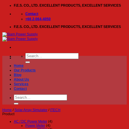
Skip
F.E.S. CO., LTD. EXCELLENT PRODUCTS, EXCELLENT SERVICES
to
content
Contact
+66 2-064-4050
F.E.S. CO., LTD. EXCELLENT PRODUCTS, EXCELLENT SERVICES
Search
for:
Home
Our Products
Blog
About Us
Services
Contact
Search
for:
Home
/
Solar Array Simulator
/
ITECH
Product
AC / DC Power Meter
(4)
Power Meter
(4)