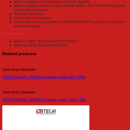
High resolution, high precision and high stability
Built-in voltage curves comply with DIN 40839, ISO-16750-2/ISO21848
automotive standards
Parallel connection
Power failure protection
OCP/under current protection /OVP/OTP/OPP/UVP, grid fault protection
and fault storage
Connectivity:
Built-in USB/CAN/LAN/digital IO interface
Optional GPIB, Analog and RS232
Related products
Solar Array Simulator
ITECH IT6512C 1800W DC power supply 80V / 120A
Solar Array Simulator
ITECH IT6526C 3000W DC power supply 750V / 15A