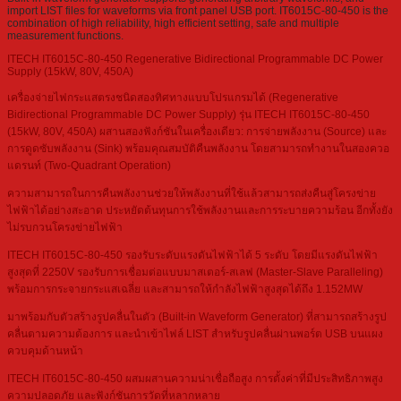
import LIST files for waveforms via front panel USB port. IT6015C-80-450 is the
combination of high reliability, high efficient setting, safe and multiple
measurement functions.
ITECH IT6015C-80-450 Regenerative Bidirectional Programmable DC Power
Supply (15kW, 80V, 450A)
เครื่องจ่ายไฟกระแสตรงชนิดสองทิศทางแบบโปรแกรมได้ (Regenerative
Bidirectional Programmable DC Power Supply) รุ่น ITECH IT6015C-80-450
(15kW, 80V, 450A) ผสานสองฟังก์ชันในเครื่องเดียว: การจ่ายพลังงาน (Source) และ
การดูดซับพลังงาน (Sink) พร้อมคุณสมบัติคืนพลังงาน โดยสามารถทำงานในสองควอ
แดรนท์ (Two-Quadrant Operation)
ความสามารถในการคืนพลังงานช่วยให้พลังงานที่ใช้แล้วสามารถส่งคืนสู่โครงข่าย
ไฟฟ้าได้อย่างสะอาด ประหยัดต้นทุนการใช้พลังงานและการระบายความร้อน อีกทั้งยัง
ไม่รบกวนโครงข่ายไฟฟ้า
ITECH IT6015C-80-450 รองรับระดับแรงดันไฟฟ้าได้ 5 ระดับ โดยมีแรงดันไฟฟ้า
สูงสุดที่ 2250V รองรับการเชื่อมต่อแบบมาสเตอร์-สเลฟ (Master-Slave Paralleling)
พร้อมการกระจายกระแสเฉลี่ย และสามารถให้กำลังไฟฟ้าสูงสุดได้ถึง 1.152MW
มาพร้อมกับตัวสร้างรูปคลื่นในตัว (Built-in Waveform Generator) ที่สามารถสร้างรูป
คลื่นตามความต้องการ และนำเข้าไฟล์ LIST สำหรับรูปคลื่นผ่านพอร์ต USB บนแผง
ควบคุมด้านหน้า
ITECH IT6015C-80-450 ผสมผสานความน่าเชื่อถือสูง การตั้งค่าที่มีประสิทธิภาพสูง
ความปลอดภัย และฟังก์ชันการวัดที่หลากหลาย