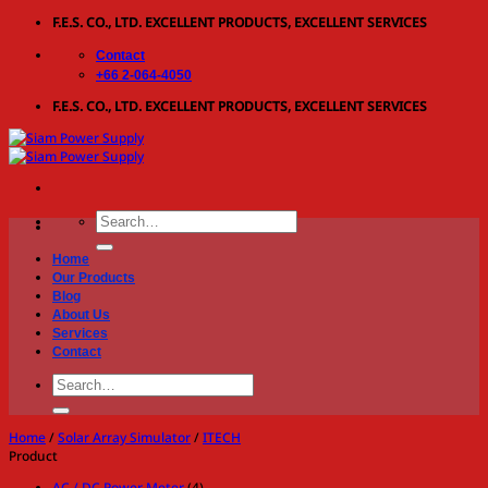
Skip
F.E.S. CO., LTD. EXCELLENT PRODUCTS, EXCELLENT SERVICES
to
Contact
content
+66 2-064-4050
F.E.S. CO., LTD. EXCELLENT PRODUCTS, EXCELLENT SERVICES
Search
for:
Home
Our Products
Blog
About Us
Services
Contact
Search
for:
Home
/
Solar Array Simulator
/
ITECH
Product
AC / DC Power Meter
(4)