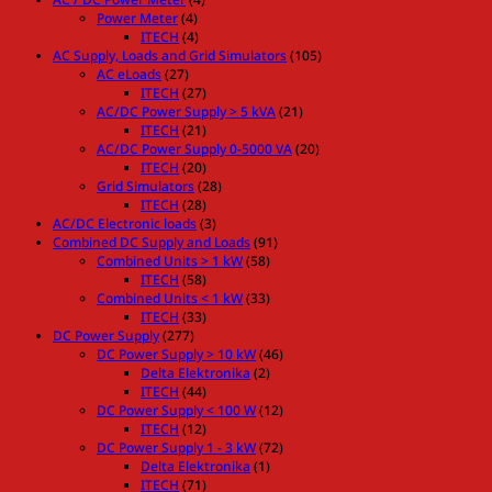
Power Meter
(4)
ITECH
(4)
AC Supply, Loads and Grid Simulators
(105)
AC eLoads
(27)
ITECH
(27)
AC/DC Power Supply > 5 kVA
(21)
ITECH
(21)
AC/DC Power Supply 0-5000 VA
(20)
ITECH
(20)
Grid Simulators
(28)
ITECH
(28)
AC/DC Electronic loads
(3)
Combined DC Supply and Loads
(91)
Combined Units > 1 kW
(58)
ITECH
(58)
Combined Units < 1 kW
(33)
ITECH
(33)
DC Power Supply
(277)
DC Power Supply > 10 kW
(46)
Delta Elektronika
(2)
ITECH
(44)
DC Power Supply < 100 W
(12)
ITECH
(12)
DC Power Supply 1 - 3 kW
(72)
Delta Elektronika
(1)
ITECH
(71)