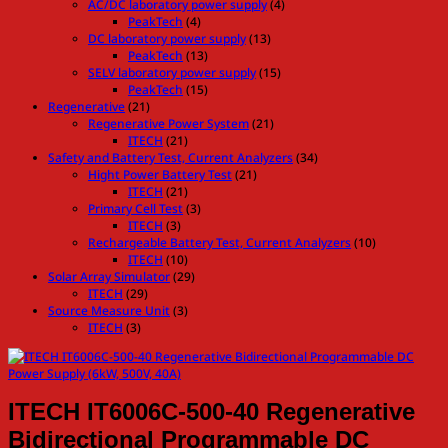
AC/DC laboratory power supply
(4)
PeakTech
(4)
DC laboratory power supply
(13)
PeakTech
(13)
SELV laboratory power supply
(15)
PeakTech
(15)
Regenerative
(21)
Regenerative Power System
(21)
ITECH
(21)
Safety and Battery Test, Current Analyzers
(34)
Hight Power Battery Test
(21)
ITECH
(21)
Primary Cell Test
(3)
ITECH
(3)
Rechargeable Battery Test, Current Analyzers
(10)
ITECH
(10)
Solar Array Simulator
(29)
ITECH
(29)
Source Measure Unit
(3)
ITECH
(3)
ITECH IT6006C-500-40 Regenerative
Bidirectional Programmable DC