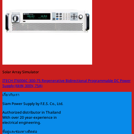
Solar Array Simulator
ITECH IT6006C-300-75 Regenerative Bidirectional Programmable DC Power
Supply (6kW, 300V, 75A)
เกี่ยวกับเรา
Siam Power Supply by F.E.S. Co., Ltd.
Authorized distributor in Thailand
With over 20 year-experience in
electrical engineering.
ที่อยู่และช่องทางติดต่อ