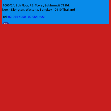
1000/24, 8th Floor, P.B. Tower, Sukhumvit 71 Rd.,
North Klongtan, Wattana, Bangkok 10110 Thailand
Tel:
02-064-4050
,
02-064-4051
Fax: 02-010-4262
E-mail:
info@fesupply.com
ติดตามข่าวสาร
เว็บไซต์ที่เกี่ยวข้อง :
www.fesupply.com
Copyright 2026 ©
Siam Power Supply by F.E.S. Co., Ltd.
Search
for:
Home
Our Products
Blog
About Us
Services
Contact