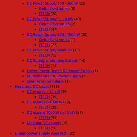
DC Power Supply 100 - 300 W
(23)
Delta Elektronika
(3)
ITECH
(20)
DC Power Supply 3 - 10 kW
(49)
Delta Elektronika
(2)
ITECH
(47)
DC Power Supply 300 - 1000 W
(28)
Delta Elektronika
(1)
ITECH
(27)
DC Power Supply Modular
(15)
ITECH
(15)
DC Supply w Multiple Output
(14)
ITECH
(14)
Lower Power Bench DC Power Supply
(1)
Multichannel DC Power Supply
(2)
Solar Array Simulator
(1)
Electronic DC Loads
(113)
DC eLoads > 10 kW
(39)
ITECH
(39)
DC eLoads 0-1000 W
(29)
ITECH
(29)
DC eLoads 1000 W to 10 kW
(31)
ITECH
(31)
Modular DC eLoads
(10)
ITECH
(10)
Linear power supply PeakTech
(32)