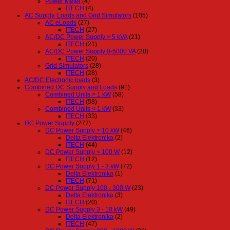
Power Meter
(4)
ITECH
(4)
AC Supply, Loads and Grid Simulators
(105)
AC eLoads
(27)
ITECH
(27)
AC/DC Power Supply > 5 kVA
(21)
ITECH
(21)
AC/DC Power Supply 0-5000 VA
(20)
ITECH
(20)
Grid Simulators
(28)
ITECH
(28)
AC/DC Electronic loads
(3)
Combined DC Supply and Loads
(91)
Combined Units > 1 kW
(58)
ITECH
(58)
Combined Units < 1 kW
(33)
ITECH
(33)
DC Power Supply
(277)
DC Power Supply > 10 kW
(46)
Delta Elektronika
(2)
ITECH
(44)
DC Power Supply < 100 W
(12)
ITECH
(12)
DC Power Supply 1 - 3 kW
(72)
Delta Elektronika
(1)
ITECH
(71)
DC Power Supply 100 - 300 W
(23)
Delta Elektronika
(3)
ITECH
(20)
DC Power Supply 3 - 10 kW
(49)
Delta Elektronika
(2)
ITECH
(47)