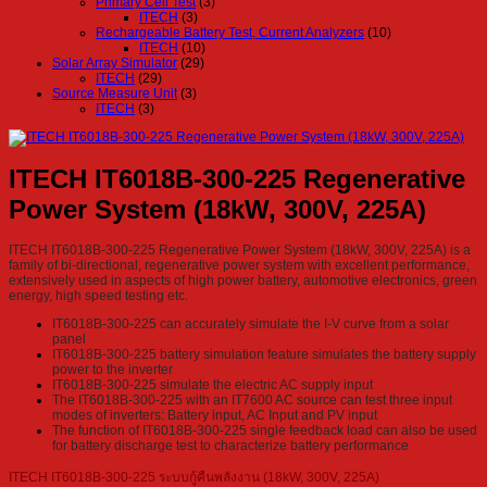
Primary Cell Test
(3)
ITECH
(3)
Rechargeable Battery Test, Current Analyzers
(10)
ITECH
(10)
Solar Array Simulator
(29)
ITECH
(29)
Source Measure Unit
(3)
ITECH
(3)
ITECH IT6018B-300-225 Regenerative
Power System (18kW, 300V, 225A)
ITECH IT6018B-300-225 Regenerative Power System (18kW, 300V, 225A) is a
family of bi-directional, regenerative power system with excellent performance,
extensively used in aspects of high power battery, automotive electronics, green
energy, high speed testing etc.
IT6018B-300-225 can accurately simulate the I-V curve from a solar
panel
IT6018B-300-225 battery simulation feature simulates the battery supply
power to the inverter
IT6018B-300-225 simulate the electric AC supply input
The IT6018B-300-225 with an IT7600 AC source can test three input
modes of inverters: Battery input, AC Input and PV input
The function of IT6018B-300-225 single feedback load can also be used
for battery discharge test to characterize battery performance
ITECH IT6018B-300-225 ระบบกู้คืนพลังงาน (18kW, 300V, 225A)