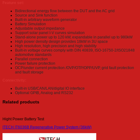
Feature set:
Bidirectional energy flow between the DUT and the AC grid
Source and Sink function
Built-in arbitrary waveform generator
Battery Simulation
Adjustable output impedance
Support solar panel I-V curves simulation
Stand-alone power up to 120 kW, expandable in parallel up to 980kW
High power density design provides 18kW in 3U space
High resolution, high precision and high stability
Built-in voltage curves comply with DIN 40839, ISO-16750-2/ISO21848
automotive standards
Parallel connection
Power failure protection
OCP/under current protection /OVP/OTP/OPP/UVP, grid fault protection
and fault storage
Connectivity:
Built-in USB/CAN/LAN/digital IO interface
Optional GPIB, Analog and RS232
Related products
Hight Power Battery Test
ITECH IT6036B Regenerative Power System (36kW)