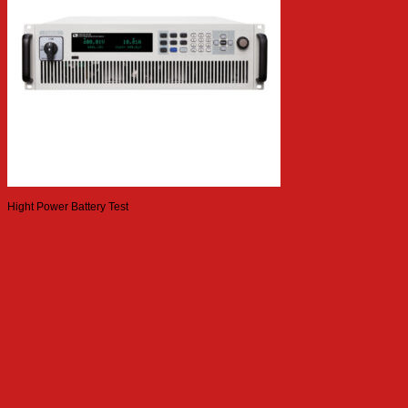
Hight Power Battery Test
ITECH IT6012B-500-80 Regenerative Power System (12kW, 500V, 80A)
ITECH
ITECH IT5101H Battery Tester (1000V/3000Ω)
Hight Power Battery Test
ITECH IT6072B Regenerative Power System (72kW)