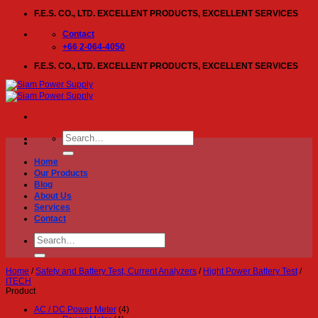
Skip
F.E.S. CO., LTD. EXCELLENT PRODUCTS, EXCELLENT SERVICES
to
content
Contact
+66 2-064-4050
F.E.S. CO., LTD. EXCELLENT PRODUCTS, EXCELLENT SERVICES
Search
for:
Home
Our Products
Blog
About Us
Services
Contact
Search
for:
Home
/
Safety and Battery Test, Current Analyzers
/
Hight Power Battery Test
/
ITECH
Product
AC / DC Power Meter
(4)