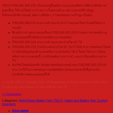
ITECH IT6018B-300-225 เป็นระบบกู้คืนพลังงานแบบสองทิศทางที่มีประสิทธิภาพ
ยอดเยี่ยม ใช้งานได้อย่างกว้างขวางในหลายด้าน เช่น แบตเตอรี่กำลังสูง,
อิเล็กทรอนิกส์ยานยนต์, พลังงานสีเขียว, การทดสอบความเร็วสูง เป็นต้น
IT6018B-300-225 สามารถจำลองกราฟ I-V ของแผงโซลาร์เซลล์ได้อย่าง
แม่นยำ
ฟีเจอร์การจำลองแบตเตอรี่ของ IT6018B-300-225 จำลองการจ่ายพลังงาน
จากแบตเตอรี่ไปยังตัวแปลงพลังงาน (inverter)
IT6018B-300-225 สามารถจำลองแหล่งจ่ายไฟ AC ได้
IT6018B-300-225 ร่วมกับแหล่งจ่ายไฟ AC รุ่น IT7600 สามารถทดสอบโหมด
การป้อนข้อมูลของตัวแปลงพลังงาน (inverter) ได้ 3 โหมด ได้แก่ การป้อน
พลังงานจากแบตเตอรี่, การป้อนพลังงานจาก AC และการป้อนพลังงานจาก
PV
ฟังก์ชันโหลดย้อนกลับ (single feedback load) ของ IT6018B-300-225 ยัง
สามารถใช้ในการทดสอบการปล่อยพลังงานของแบตเตอรี่เพื่อประเมิน
ประสิทธิภาพของแบตเตอรี่ได้
หากสนใจ ITECH IT6018B-300-225 Regenerative Power System (18kW, 300V,
225A) สามารถดู Datasheet ได้ตามลิ้งค์ด้านล่างนี้
>> Datasheet
Categories:
Hight Power Battery Test
,
ITECH
,
Safety and Battery Test, Current
Analyzers
Description