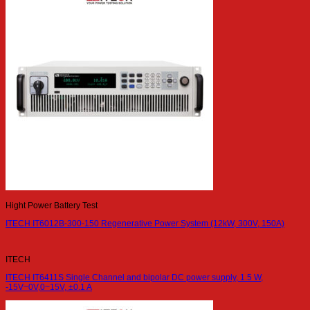
Hight Power Battery Test
ITECH IT6012B-300-150 Regenerative Power System (12kW, 300V, 150A)
ITECH
ITECH IT6411S Single Channel and bipolar DC power supply, 1.5 W,
-15V~0V,0~15V, ±0.1 A