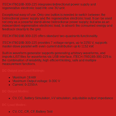
ITECH IT6018B-300-225 integrates bidirectional power supply and
regenerative electronic load into one 3U unit.
Exceptional easy-of use. Only one button is needed to switch between the
bidirectional power supply and the regenerative electronic load. It can be used
not only as a powerful stand-alone bidirectional power supply; but also as an
independent regenerative electronic load, to absorb the consumed energy and
feedback cleanly to the grid.
ITECH IT6018B-300-225 offers standard two-quadrants functionality.
ITECH IT6018B-300-225 provides 7 voltage ranges, up to 2250 V, supports
master-slave parallel with even current distribution up to 1152 kW.
Built-in waveform generator supports generating arbitrary waveforms, and
imports LIST files for waveforms via USB interface. ITECH IT6018B-300-225 is
the combination of reliability, high efficient testing, safe and multiple
measurement functions.
DC Output and Load Ratings:
Maximum 18 kW
Maximum Output voltage: 0-300 V
Current: 0-2250 A
DC Output Modes:
CV, CC, Battery Simulation, I-V simulation, adjustable output impedance
DC Load Modes:
CV, CC, CR, CP, Battery Test