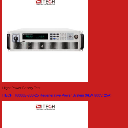
Hight Power Battery Test
ITECH IT6006B-800-25 Regenerative Power System (6kW, 800V, 25A)