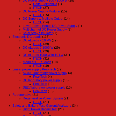
DC Power Supply 300 - 1000 W
(28)
Delta Elektronika
(1)
ITECH
(27)
DC Power Supply Modular
(15)
ITECH
(15)
DC Supply w Multiple Output
(14)
ITECH
(14)
Lower Power Bench DC Power Supply
(1)
Multichannel DC Power Supply
(2)
Solar Array Simulator
(1)
Electronic DC Loads
(113)
DC eLoads > 10 kW
(39)
ITECH
(39)
DC eLoads 0-1000 W
(29)
ITECH
(29)
DC eLoads 1000 W to 10 kW
(31)
ITECH
(31)
Modular DC eLoads
(10)
ITECH
(10)
Linear power supply PeakTech
(32)
AC/DC laboratory power supply
(4)
PeakTech
(4)
DC laboratory power supply
(13)
PeakTech
(13)
SELV laboratory power supply
(15)
PeakTech
(15)
Regenerative
(21)
Regenerative Power System
(21)
ITECH
(21)
Safety and Battery Test, Current Analyzers
(34)
Hight Power Battery Test
(21)
ITECH
(21)