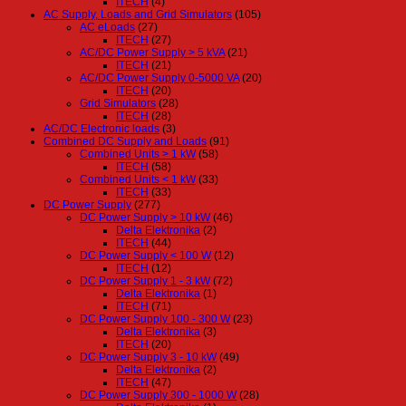
ITECH
(4)
AC Supply, Loads and Grid Simulators
(105)
AC eLoads
(27)
ITECH
(27)
AC/DC Power Supply > 5 kVA
(21)
ITECH
(21)
AC/DC Power Supply 0-5000 VA
(20)
ITECH
(20)
Grid Simulators
(28)
ITECH
(28)
AC/DC Electronic loads
(3)
Combined DC Supply and Loads
(91)
Combined Units > 1 kW
(58)
ITECH
(58)
Combined Units < 1 kW
(33)
ITECH
(33)
DC Power Supply
(277)
DC Power Supply > 10 kW
(46)
Delta Elektronika
(2)
ITECH
(44)
DC Power Supply < 100 W
(12)
ITECH
(12)
DC Power Supply 1 - 3 kW
(72)
Delta Elektronika
(1)
ITECH
(71)
DC Power Supply 100 - 300 W
(23)
Delta Elektronika
(3)
ITECH
(20)
DC Power Supply 3 - 10 kW
(49)
Delta Elektronika
(2)
ITECH
(47)
DC Power Supply 300 - 1000 W
(28)