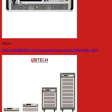
ITECH
ITECH IT6006B-800-25 Regenerative Power System (6kW, 800V, 25A)