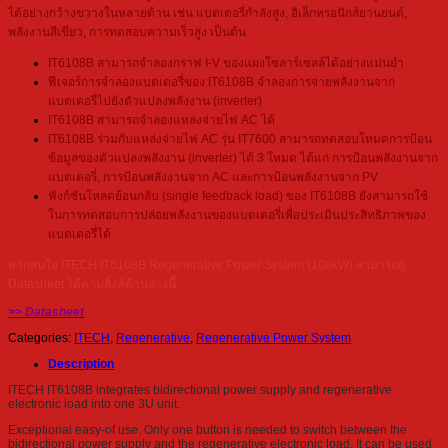
ได้อย่างกว้างขวางในหลายด้าน เช่น แบตเตอรี่กำลังสูง, อิเล็กทรอนิกส์ยานยนต์,
พลังงานสีเขียว, การทดสอบความเร็วสูง เป็นต้น
IT6108B สามารถจำลองกราฟ I-V ของแผงโซลาร์เซลล์ได้อย่างแม่นยำ
ฟีเจอร์การจำลองแบตเตอรี่ของ IT6108B จำลองการจ่ายพลังงานจาก
แบตเตอรี่ไปยังตัวแปลงพลังงาน (inverter)
IT6108B สามารถจำลองแหล่งจ่ายไฟ AC ได้
IT6108B ร่วมกับแหล่งจ่ายไฟ AC รุ่น IT7600 สามารถทดสอบโหมดการป้อน
ข้อมูลของตัวแปลงพลังงาน (inverter) ได้ 3 โหมด ได้แก่ การป้อนพลังงานจาก
แบตเตอรี่, การป้อนพลังงานจาก AC และการป้อนพลังงานจาก PV
ฟังก์ชันโหลดย้อนกลับ (single feedback load) ของ IT6108B ยังสามารถใช้
ในการทดสอบการปล่อยพลังงานของแบตเตอรี่เพื่อประเมินประสิทธิภาพของ
แบตเตอรี่ได้
หากสนใจ ITECH IT6108B Regenerative Power System (108kW) สามารถดู
Datasheet ได้ตามลิ้งค์ด้านล่างนี้
>> Datasheet
Categories:
ITECH
,
Regenerative
,
Regenerative Power System
Description
ITECH IT6108B integrates bidirectional power supply and regenerative
electronic load into one 3U unit.
Exceptional easy-of use. Only one button is needed to switch between the
bidirectional power supply and the regenerative electronic load. It can be used