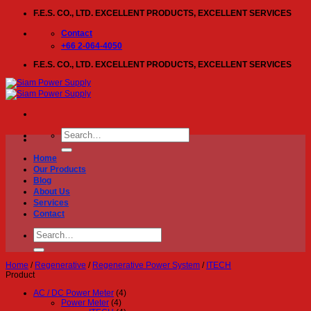
Skip
F.E.S. CO., LTD. EXCELLENT PRODUCTS, EXCELLENT SERVICES
to
content
Contact
+66 2-064-4050
F.E.S. CO., LTD. EXCELLENT PRODUCTS, EXCELLENT SERVICES
Search
for:
Home
Our Products
Blog
About Us
Services
Contact
Search
for:
Home
/
Regenerative
/
Regenerative Power System
/
ITECH
Product
AC / DC Power Meter
(4)
Power Meter
(4)