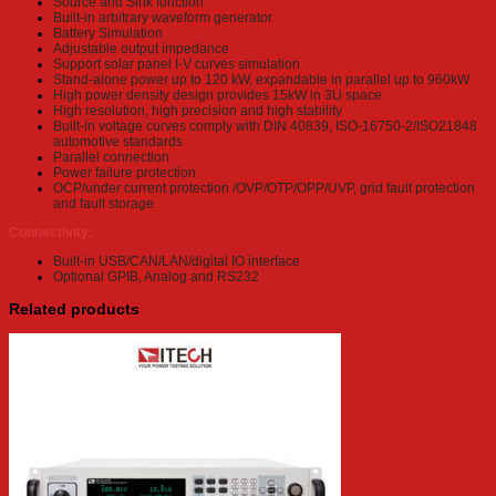
Source and Sink function
Built-in arbitrary waveform generator
Battery Simulation
Adjustable output impedance
Support solar panel I-V curves simulation
Stand-alone power up to 120 kW, expandable in parallel up to 960kW
High power density design provides 15kW in 3U space
High resolution, high precision and high stability
Built-in voltage curves comply with DIN 40839, ISO-16750-2/ISO21848
automotive standards
Parallel connection
Power failure protection
OCP/under current protection /OVP/OTP/OPP/UVP, grid fault protection
and fault storage
Connectivity:
Built-in USB/CAN/LAN/digital IO interface
Optional GPIB, Analog and RS232
Related products