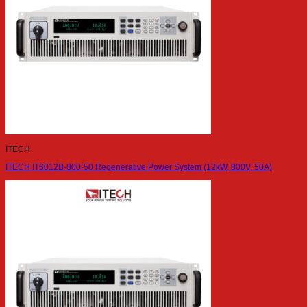
ITECH
ITECH IT6012B-800-50 Regenerative Power System (12kW, 800V, 50A)