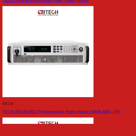
ITECH IT6090B Regenerative Power System (90kW)
ITECH
ITECH IT6018B-800-75 Regenerative Power System (18kW, 800V, 75A)