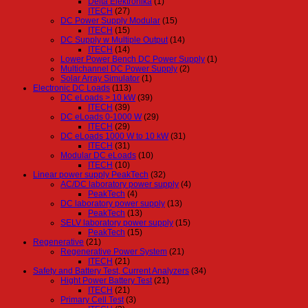
Delta Elektronika
(1)
ITECH
(27)
DC Power Supply Modular
(15)
ITECH
(15)
DC Supply w Multiple Output
(14)
ITECH
(14)
Lower Power Bench DC Power Supply
(1)
Multichannel DC Power Supply
(2)
Solar Array Simulator
(1)
Electronic DC Loads
(113)
DC eLoads > 10 kW
(39)
ITECH
(39)
DC eLoads 0-1000 W
(29)
ITECH
(29)
DC eLoads 1000 W to 10 kW
(31)
ITECH
(31)
Modular DC eLoads
(10)
ITECH
(10)
Linear power supply PeakTech
(32)
AC/DC laboratory power supply
(4)
PeakTech
(4)
DC laboratory power supply
(13)
PeakTech
(13)
SELV laboratory power supply
(15)
PeakTech
(15)
Regenerative
(21)
Regenerative Power System
(21)
ITECH
(21)
Safety and Battery Test, Current Analyzers
(34)
Hight Power Battery Test
(21)
ITECH
(21)
Primary Cell Test
(3)