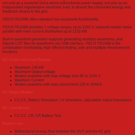
not only as a powerful stand-alone bidirectional power supply; but also as an
independent regenerative electronic load, to absorb the consumed energy and
feedback cleanly to the grid.
ITECH IT6108B offers standard two-quadrants functionality.
ITECH IT6108B provides 7 voltage ranges, up to 2250 V, supports master-slave
parallel with even current distribution up to 1152 kW.
Built-in waveform generator supports generating arbitrary waveforms, and
imports LIST files for waveforms via USB interface. ITECH IT6108B is the
combination of reliability, high efficient testing, safe and multiple measurement
functions.
DC Output and Load Ratings:
Maximum 108 kW
Maximum Output voltage:
Models available with max voltage from 80 to 2250 V
Maximum Current:
Models available with max current from 120 to 2040 A
DC Output Modes:
CV, CC, Battery Simulation, I-V simulation, adjustable output impedance
DC Load Modes:
CV, CC, CR, CP, Battery Test
Feature set:
Bidirectional energy flow between the DUT and the AC grid