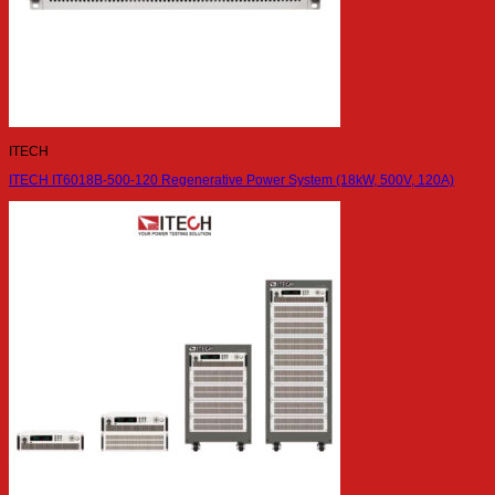
ITECH
ITECH IT6018B-500-120 Regenerative Power System (18kW, 500V, 120A)