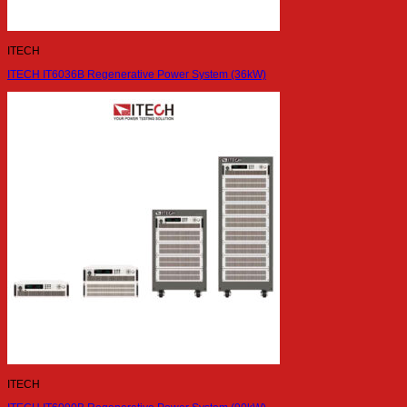
ITECH
ITECH IT6036B Regenerative Power System (36kW)
ITECH