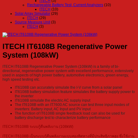
ITECH
(3)
Rechargeable Battery Test, Current Analyzers
(10)
ITECH
(10)
Solar Array Simulator
(29)
ITECH
(29)
Source Measure Unit
(3)
ITECH
(3)
ITECH IT6108B Regenerative Power
System (108kW)
ITECH IT6108B Regenerative Power System (108kW) is a family of bi-
directional, regenerative power system with excellent performance, extensively
used in aspects of high power battery, automotive electronics, green energy,
high speed testing etc.
IT6108B can accurately simulate the I-V curve from a solar panel
IT6108B battery simulation feature simulates the battery supply power to
the inverter
IT6108B simulate the electric AC supply input
The IT6108B with an IT7600 AC source can test three input modes of
inverters: Battery input, AC Input and PV input
The function of IT6108B single feedback load can also be used for
battery discharge test to characterize battery performance
ITECH IT6108B ระบบกู้คืนพลังงาน (108kW)
ITECH IT6108B เป็นระบบกู้คืนพลังงานแบบสองทิศทางที่มีประสิทธิภาพสูง ซึ่งใช้งาน