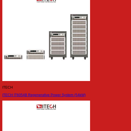
ITECH
ITECH IT6054B Regenerative Power System (54kW)