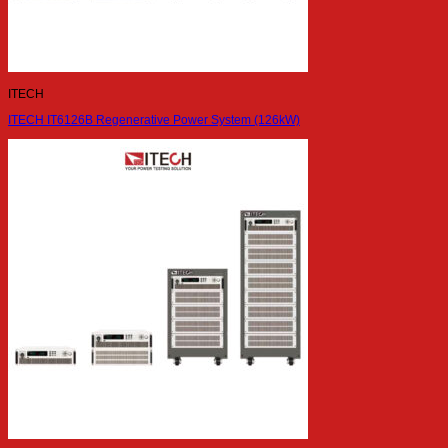
ITECH
ITECH IT6126B Regenerative Power System (126kW)