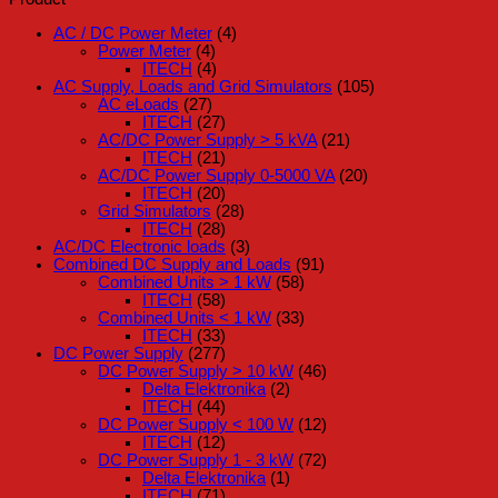
AC / DC Power Meter
(4)
Power Meter
(4)
ITECH
(4)
AC Supply, Loads and Grid Simulators
(105)
AC eLoads
(27)
ITECH
(27)
AC/DC Power Supply > 5 kVA
(21)
ITECH
(21)
AC/DC Power Supply 0-5000 VA
(20)
ITECH
(20)
Grid Simulators
(28)
ITECH
(28)
AC/DC Electronic loads
(3)
Combined DC Supply and Loads
(91)
Combined Units > 1 kW
(58)
ITECH
(58)
Combined Units < 1 kW
(33)
ITECH
(33)
DC Power Supply
(277)
DC Power Supply > 10 kW
(46)
Delta Elektronika
(2)
ITECH
(44)
DC Power Supply < 100 W
(12)
ITECH
(12)
DC Power Supply 1 - 3 kW
(72)
Delta Elektronika
(1)
ITECH
(71)