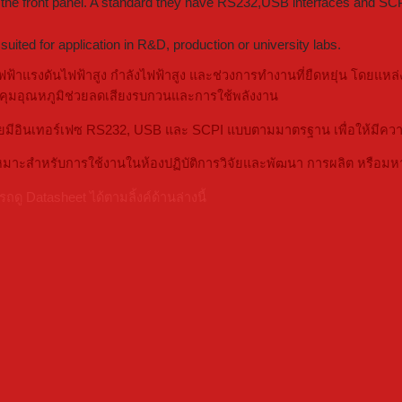
e front panel. A standard they have RS232,USB interfaces and SCPI p
ted for application in R&D, production or university labs.
าแรงดันไฟฟ้าสูง กำลังไฟฟ้าสูง และช่วงการทำงานที่ยืดหยุ่น โดยแหล่
คุมอุณหภูมิช่วยลดเสียงรบกวนและการใช้พลังงาน
มีอินเทอร์เฟซ RS232, USB และ SCPI แบบตามมาตรฐาน เพื่อให้มีคว
หมาะสำหรับการใช้งานในห้องปฏิบัติการวิจัยและพัฒนา การผลิต หรือมห
Datasheet ได้ตามลิ้งค์ด้านล่างนี้