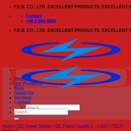
Skip
F.E.S. CO., LTD. EXCELLENT PRODUCTS, EXCELLENT
to
content
Contact
+66 2-064-4050
F.E.S. CO., LTD. EXCELLENT PRODUCTS, EXCELLENT
Home
Our Products
Blog
About Us
Services
Contact
Search
Search
for:
for:
Home
/
DC Power Supply
/
DC Power Supply 1 - 3 kW
/
ITECH
Product