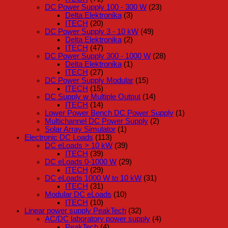
DC Power Supply 100 - 300 W
(23)
Delta Elektronika
(3)
ITECH
(20)
DC Power Supply 3 - 10 kW
(49)
Delta Elektronika
(2)
ITECH
(47)
DC Power Supply 300 - 1000 W
(28)
Delta Elektronika
(1)
ITECH
(27)
DC Power Supply Modular
(15)
ITECH
(15)
DC Supply w Multiple Output
(14)
ITECH
(14)
Lower Power Bench DC Power Supply
(1)
Multichannel DC Power Supply
(2)
Solar Array Simulator
(1)
Electronic DC Loads
(113)
DC eLoads > 10 kW
(39)
ITECH
(39)
DC eLoads 0-1000 W
(29)
ITECH
(29)
DC eLoads 1000 W to 10 kW
(31)
ITECH
(31)
Modular DC eLoads
(10)
ITECH
(10)
Linear power supply PeakTech
(32)
AC/DC laboratory power supply
(4)
PeakTech
(4)