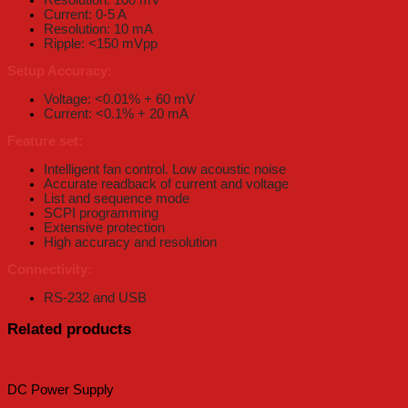
Current: 0-5 A
Resolution: 10 mA
Ripple: <150 mVpp
Setup Accuracy:
Voltage: <0.01% + 60 mV
Current: <0.1% + 20 mA
Feature set:
Intelligent fan control. Low acoustic noise
Accurate readback of current and voltage
List and sequence mode
SCPI programming
Extensive protection
High accuracy and resolution
Connectivity:
RS-232 and USB
Related products
DC Power Supply