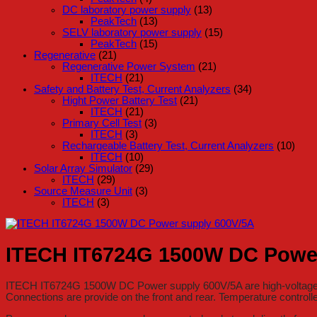
DC laboratory power supply
(13)
PeakTech
(13)
SELV laboratory power supply
(15)
PeakTech
(15)
Regenerative
(21)
Regenerative Power System
(21)
ITECH
(21)
Safety and Battery Test, Current Analyzers
(34)
Hight Power Battery Test
(21)
ITECH
(21)
Primary Cell Test
(3)
ITECH
(3)
Rechargeable Battery Test, Current Analyzers
(10)
ITECH
(10)
Solar Array Simulator
(29)
ITECH
(29)
Source Measure Unit
(3)
ITECH
(3)
ITECH IT6724G 1500W DC Power
ITECH IT6724G 1500W DC Power supply 600V/5A are high-voltage, h
Connections are provide on the front and rear. Temperature contro