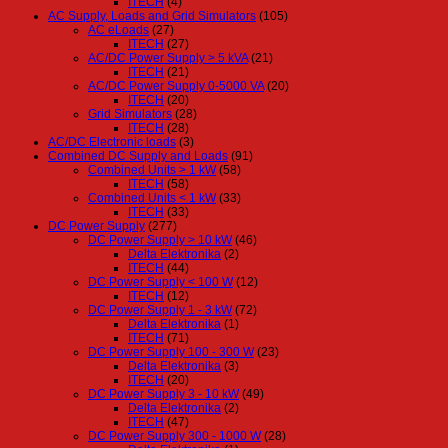
ITECH
(4)
AC Supply, Loads and Grid Simulators
(105)
AC eLoads
(27)
ITECH
(27)
AC/DC Power Supply > 5 kVA
(21)
ITECH
(21)
AC/DC Power Supply 0-5000 VA
(20)
ITECH
(20)
Grid Simulators
(28)
ITECH
(28)
AC/DC Electronic loads
(3)
Combined DC Supply and Loads
(91)
Combined Units > 1 kW
(58)
ITECH
(58)
Combined Units < 1 kW
(33)
ITECH
(33)
DC Power Supply
(277)
DC Power Supply > 10 kW
(46)
Delta Elektronika
(2)
ITECH
(44)
DC Power Supply < 100 W
(12)
ITECH
(12)
DC Power Supply 1 - 3 kW
(72)
Delta Elektronika
(1)
ITECH
(71)
DC Power Supply 100 - 300 W
(23)
Delta Elektronika
(3)
ITECH
(20)
DC Power Supply 3 - 10 kW
(49)
Delta Elektronika
(2)
ITECH
(47)
DC Power Supply 300 - 1000 W
(28)