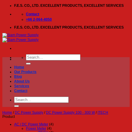
Skip
F.E.S. CO., LTD. EXCELLENT PRODUCTS, EXCELLENT SERVICES
to
content
Contact
+66 2-064-4050
F.E.S. CO., LTD. EXCELLENT PRODUCTS, EXCELLENT SERVICES
Search
for:
Home
Our Products
Blog
About Us
Services
Contact
Search
for:
Home
/
DC Power Supply
/
DC Power Supply 100 - 300 W
/
ITECH
Product
AC / DC Power Meter
(4)
Power Meter
(4)