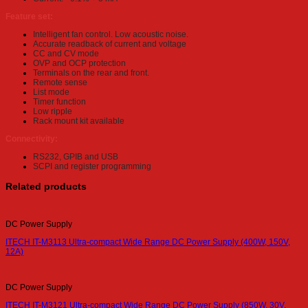
Feature set:
Intelligent fan control. Low acoustic noise.
Accurate readback of current and voltage
CC and CV mode
OVP and OCP protection
Terminals on the rear and front.
Remote sense
List mode
Timer function
Low ripple
Rack mount kit available
Connectivity:
RS232, GPIB and USB
SCPI and register programming
Related products
DC Power Supply
ITECH IT-M3113 Ultra-compact Wide Range DC Power Supply (400W, 150V,
12A)
DC Power Supply
ITECH IT-M3121 Ultra-compact Wide Range DC Power Supply (850W, 30V,