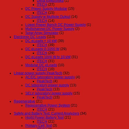
Delta Elektronika
(1)
ITECH
(27)
DC Power Supply Modular
(15)
ITECH
(15)
DC Supply w Multiple Output
(14)
ITECH
(14)
Lower Power Bench DC Power Supply
(1)
Multichannel DC Power Supply
(2)
Solar Array Simulator
(1)
Electronic DC Loads
(113)
DC eLoads > 10 kW
(39)
ITECH
(39)
DC eLoads 0-1000 W
(29)
ITECH
(29)
DC eLoads 1000 W to 10 kW
(31)
ITECH
(31)
Modular DC eLoads
(10)
ITECH
(10)
Linear power supply PeakTech
(32)
AC/DC laboratory power supply
(4)
PeakTech
(4)
DC laboratory power supply
(13)
PeakTech
(13)
SELV laboratory power supply
(15)
PeakTech
(15)
Regenerative
(21)
Regenerative Power System
(21)
ITECH
(21)
Safety and Battery Test, Current Analyzers
(34)
Hight Power Battery Test
(21)
ITECH
(21)
Primary Cell Test
(3)