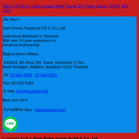
ITECH IT-M3122 Ultra-compact Wide Range DC Power Supply (850W, 80V,
22A)
เกี่ยวกับเรา
Siam Power Supply by F.E.S. Co., Ltd.
Authorized distributor in Thailand
With over 20 year-experience in
electrical engineering.
ที่อยู่และช่องทางติดต่อ
1000/24, 8th Floor, P.B. Tower, Sukhumvit 71 Rd.,
North Klongtan, Wattana, Bangkok 10110 Thailand
Tel:
02-064-4050
,
02-064-4051
Fax: 02-010-4262
E-mail:
info@fesupply.com
ติดตามข่าวสาร
เว็บไซต์ที่เกี่ยวข้อง :
www.fesupply.com
Copyright 2026 ©
Siam Power Supply by F.E.S. Co., Ltd.