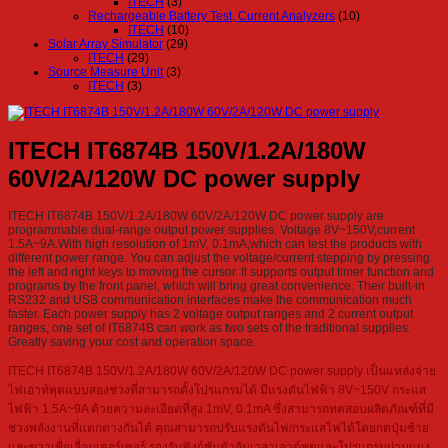
ITECH
(3)
Rechargeable Battery Test, Current Analyzers
(10)
ITECH
(10)
Solar Array Simulator
(29)
ITECH
(29)
Source Measure Unit
(3)
ITECH
(3)
ITECH IT6874B 150V/1.2A/180W
60V/2A/120W DC power supply
ITECH IT6874B 150V/1.2A/180W 60V/2A/120W DC power supply are
programmable dual-range output power supplies. Voltage 8V~150V,current
1.5A~9A.With high resolution of 1mV, 0.1mA,which can test the products with
different power range. You can adjust the voltage/current stepping by pressing
the left and right keys to moving the cursor. It supports output timer function and
programs by the front panel, which will bring great convenience. Their built-in
RS232 and USB communication interfaces make the communication much
faster. Each power supply has 2 voltage output ranges and 2 current output
ranges, one set of IT6874B can work as two sets of the traditional supplies.
Greatly saving your cost and operation space.
ITECH IT6874B 150V/1.2A/180W 60V/2A/120W DC power supply เป็นแหล่งจ่าย
ไฟเอาท์พุตแบบสองช่วงที่สามารถตั้งโปรแกรมได้ มีแรงดันไฟฟ้า 8V~150V กระแส
ไฟฟ้า 1.5A~9A ด้วยความละเอียดที่สูง 1mV, 0.1mA ซึ่งสามารถทดสอบผลิตภัณฑ์ที่มี
ช่วงพลังงานที่แตกต่างกันได้ คุณสามารถปรับแรงดันไฟ/กระแสไฟได้โดยกดปุ่มซ้าย
และขวาเพื่อเลื่อนเคอร์เซอร์ รองรับฟังก์ชันตัวจับเวลาเอาต์พุตและโปรแกรมผ่านแผง