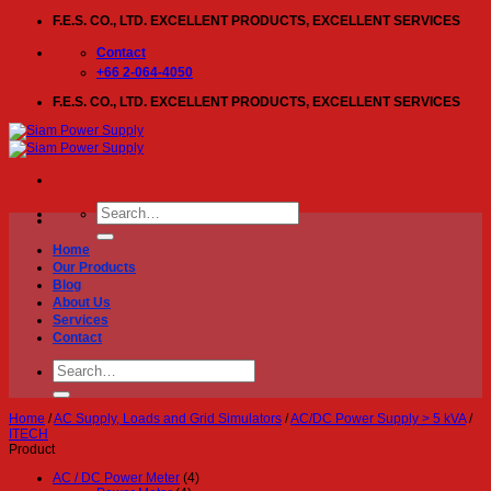
Skip
F.E.S. CO., LTD. EXCELLENT PRODUCTS, EXCELLENT SERVICES
to
content
Contact
+66 2-064-4050
F.E.S. CO., LTD. EXCELLENT PRODUCTS, EXCELLENT SERVICES
Search
for:
Home
Our Products
Blog
About Us
Services
Contact
Search
for:
Home
/
AC Supply, Loads and Grid Simulators
/
AC/DC Power Supply > 5 kVA
/
ITECH
Product
AC / DC Power Meter
(4)