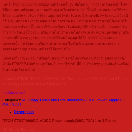
เทคโนโลยีการประมวลผลสัญญาณดิจิตอลขั้นสูงเพื่อให้สามารถสร้างคลื่นแรงดันไฟฟ้า
ที่มีความแม่นยำสูงและความเสถียรสูง เครื่องจ่ายไฟ AC นี้ไม่เพียงแต่สามารถใช้งาน
ได้อย่างแพร่หลายในการใช้งานอุปกรณ์ไฟฟ้าในบ้าน อิเล็กทรอนิกส์พลังงาน อะวิออนิ
กส์ ระบบทหาร และการทดสอบตามมาตรฐาน IEC เท่านั้น แต่ยังสามารถใช้งานได้ใน
กระบวนการต่าง ๆ ตั้งแต่การวิจัยและพัฒนาในห้องปฏิบัติการไปจนถึงการทดสอบใน
สายการผลิตของโรงงาน เครื่องจ่ายไฟนี้สามารถให้กำลังไฟฟ้า AC แบบเฟสเดียวหรือ
สามเฟสที่มีความจุสูง และสามารถให้กำลังไฟสูงสุดได้ถึง 18,000 VA ต่อหน่วย
นอกจากนี้ การเชื่อมต่อเครื่องจ่ายไฟหลายเครื่องในลักษณะขนานสามารถขยาย
ขอบเขตความจุของกระแสที่ออกได้มากยิ่งขึ้น
นอกจากนี้ IT7627 ยังมาพร้อมกับความสามารถในการวิเคราะห์ฮาร์มอนิกที่ทรงพลัง
ดังนั้น IT7627 จึงไม่เพียงแต่เป็นเครื่องจ่ายไฟ AC ที่มีประสิทธิภาพสูง แต่ยังเป็นเครื่อง
วิเคราะห์พลังงานด้วย
หากสนใจ ITECH IT7627 9000VA AC/DC Power supply(300V, 72A) 1 or 3 Phase
สามารถดู Datasheet ได้ตามลิ้งค์ด้านล่างนี้
>> Datasheet
Categories:
AC Supply, Loads and Grid Simulators
,
AC/DC Power Supply > 5
kVA
,
ITECH
Description
ITECH IT7627 9000VA AC/DC Power supply(300V, 72A) 1 or 3 Phase
AC Output Ratings: