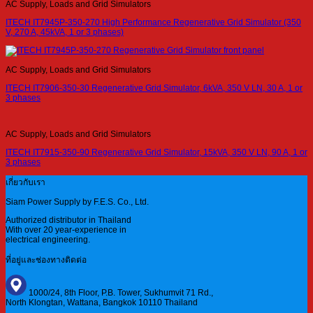
AC Supply, Loads and Grid Simulators
ITECH IT7945P-350-270 High Performance Regenerative Grid Simulator (350
V, 270 A, 45kVA, 1 or 3 phases)
AC Supply, Loads and Grid Simulators
ITECH IT7906-350-30 Regenerative Grid Simulator, 6kVA, 350 V LN, 30 A, 1 or
3 phases
AC Supply, Loads and Grid Simulators
ITECH IT7915-350-90 Regenerative Grid Simulator, 15kVA, 350 V LN, 90 A, 1 or
3 phases
เกี่ยวกับเรา
Siam Power Supply by F.E.S. Co., Ltd.
Authorized distributor in Thailand
With over 20 year-experience in
electrical engineering.
ที่อยู่และช่องทางติดต่อ
1000/24, 8th Floor, P.B. Tower, Sukhumvit 71 Rd.,
North Klongtan, Wattana, Bangkok 10110 Thailand