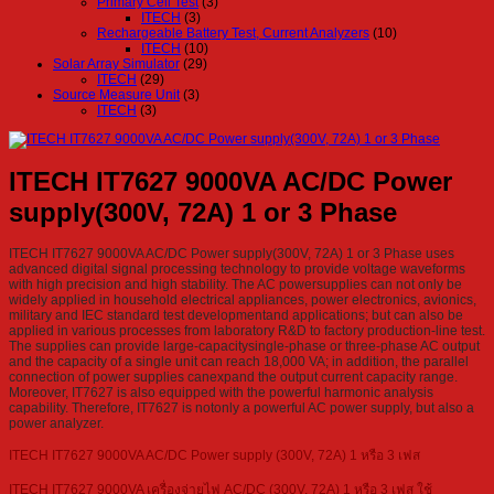
Primary Cell Test
(3)
ITECH
(3)
Rechargeable Battery Test, Current Analyzers
(10)
ITECH
(10)
Solar Array Simulator
(29)
ITECH
(29)
Source Measure Unit
(3)
ITECH
(3)
ITECH IT7627 9000VA AC/DC Power
supply(300V, 72A) 1 or 3 Phase
ITECH IT7627 9000VA AC/DC Power supply(300V, 72A) 1 or 3 Phase uses
advanced digital signal processing technology to provide voltage waveforms
with high precision and high stability. The AC powersupplies can not only be
widely applied in household electrical appliances, power electronics, avionics,
military and IEC standard test developmentand applications; but can also be
applied in various processes from laboratory R&D to factory production-line test.
The supplies can provide large-capacitysingle-phase or three-phase AC output
and the capacity of a single unit can reach 18,000 VA; in addition, the parallel
connection of power supplies canexpand the output current capacity range.
Moreover, IT7627 is also equipped with the powerful harmonic analysis
capability. Therefore, IT7627 is notonly a powerful AC power supply, but also a
power analyzer.
ITECH IT7627 9000VA AC/DC Power supply (300V, 72A) 1 หรือ 3 เฟส
ITECH IT7627 9000VA เครื่องจ่ายไฟ AC/DC (300V, 72A) 1 หรือ 3 เฟส ใช้