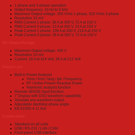
1-phase and 3-phase operation
Output frequency: 10 Hz to 5 kHz
Maximum Output voltage: 300 Vrms 1-phase, 520 Vrms 3-phase
Resolution 10 mV
RMS Current 1-phase: 36 A at 300 V, 72 A at 150 V
RMS Current 3-phase: 12 A at 300 V, 24 A at 150 V
Peak Current 1-phase: 108 A at 300 V, 216 A at 150 V
Peak Current 3-phase: 36 A at 300 V, 72 A at 150 V
DC Output Ratings:
Maximum Output voltage: 400 V
Resolution 10 mV
Current: 18 A at 424 Volt, 36 A at 212 Volt
Feature set:
Built in Power Analyzer
Vrms / Irms / Iavg / Ipk / Frequency
PF / Active Power/ Reactive Power
Harmonic analysis function
Remote SENSE input function.
7′ Display with DSO waveform capabillity
Simulate any waveform output.
Adjustable start/stop phase angle.
EN 61000-4-11 test
Connectivity:
Standard on all units
USB / RS-232 / LAN / CAN
Front panel USB interface