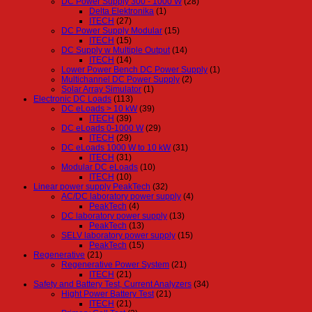
DC Power Supply 300 - 1000 W
(28)
Delta Elektronika
(1)
ITECH
(27)
DC Power Supply Modular
(15)
ITECH
(15)
DC Supply w Multiple Output
(14)
ITECH
(14)
Lower Power Bench DC Power Supply
(1)
Multichannel DC Power Supply
(2)
Solar Array Simulator
(1)
Electronic DC Loads
(113)
DC eLoads > 10 kW
(39)
ITECH
(39)
DC eLoads 0-1000 W
(29)
ITECH
(29)
DC eLoads 1000 W to 10 kW
(31)
ITECH
(31)
Modular DC eLoads
(10)
ITECH
(10)
Linear power supply PeakTech
(32)
AC/DC laboratory power supply
(4)
PeakTech
(4)
DC laboratory power supply
(13)
PeakTech
(13)
SELV laboratory power supply
(15)
PeakTech
(15)
Regenerative
(21)
Regenerative Power System
(21)
ITECH
(21)
Safety and Battery Test, Current Analyzers
(34)
Hight Power Battery Test
(21)
ITECH
(21)