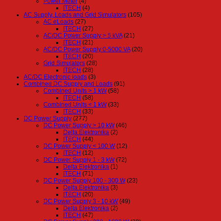
Power Meter
(4)
ITECH
(4)
AC Supply, Loads and Grid Simulators
(105)
AC eLoads
(27)
ITECH
(27)
AC/DC Power Supply > 5 kVA
(21)
ITECH
(21)
AC/DC Power Supply 0-5000 VA
(20)
ITECH
(20)
Grid Simulators
(28)
ITECH
(28)
AC/DC Electronic loads
(3)
Combined DC Supply and Loads
(91)
Combined Units > 1 kW
(58)
ITECH
(58)
Combined Units < 1 kW
(33)
ITECH
(33)
DC Power Supply
(277)
DC Power Supply > 10 kW
(46)
Delta Elektronika
(2)
ITECH
(44)
DC Power Supply < 100 W
(12)
ITECH
(12)
DC Power Supply 1 - 3 kW
(72)
Delta Elektronika
(1)
ITECH
(71)
DC Power Supply 100 - 300 W
(23)
Delta Elektronika
(3)
ITECH
(20)
DC Power Supply 3 - 10 kW
(49)
Delta Elektronika
(2)
ITECH
(47)