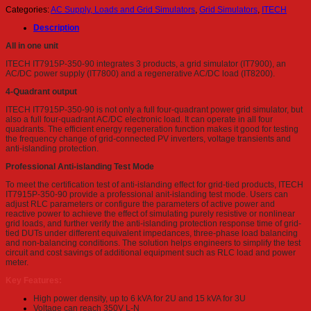
Categories:
AC Supply, Loads and Grid Simulators
,
Grid Simulators
,
ITECH
Description
All in one unit
ITECH IT7915P-350-90 integrates 3 products, a grid simulator (IT7900), an
AC/DC power supply (IT7800) and a regenerative AC/DC load (IT8200).
4-Quadrant output
ITECH IT7915P-350-90 is not only a full four-quadrant power grid simulator, but
also a full four-quadrant AC/DC electronic load. It can operate in all four
quadrants. The efficient energy regeneration function makes it good for testing
the frequency change of grid-connected PV inverters, voltage transients and
anti-islanding protection.
Professional Anti-islanding Test Mode
To meet the certification test of anti-islanding effect for grid-tied products, ITECH
IT7915P-350-90 provide a professional anit-islanding test mode. Users can
adjust RLC parameters or configure the parameters of active power and
reactive power to achieve the effect of simulating purely resistive or nonlinear
grid loads, and further verify the anti-islanding protection response time of grid-
tied DUTs under different equivalent impedances, three-phase load balancing
and non-balancing conditions. The solution helps engineers to simplify the test
circuit and cost savings of additional equipment such as RLC load and power
meter.
Key Features:
High power density, up to 6 kVA for 2U and 15 kVA for 3U
Voltage can reach 350V L-N