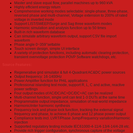
Master and slave equal flow, parallel machines up to 960 kVA
Highly efficient energy return
Comprehensive working modes selectable: single-phase, three-phase,
reversed phase and multi-channel, Voltage extension to 200% of rated
voltage in inverted mode
Support LIST/SWEEP/Surge and Sag three waveform modes
Harmonic simulation and analysis function up to 50 times
Built-in rich waveform database
Can simulate arbitrary waveform output, support CSV file import
waveform
Phase angle 0~359°settable
Touch screen design, simple UI interface
A variety of protection functions, including automatic clearing protection,
transient overvoltage protection POVP Software watchdogs, etc.
Source Features:
Regenerative grid simulator & full 4-Quadrant AC&DC power sources
Output frequency: 16-1400Hz
Power Amplifier function for PHiL applications
Professional islanding test mode, support R, L, C and active, reactive
power settings
Four output modes of AC/DC/AC+DC/DC+AC can be realized
Multi-channel function, single unit can test 1-3 DUTs at the same time
Programmable output impedance, simulation of real-world impedance
Harmonic/inter harmonic synthesis
Frequency lock and phase lock function, tracking the external signal
frequency and phase, to achieve 6 phase and 12 phase power output
Compliance tests incl. LVRT/Phase Jump/Frequency variation/Harmonic
injection
Supported regulatory testing include IEC61000-4-11/4-13/4-14/4-28 etc.
Provide rich trigger configuration, synchronous capture of the voltage