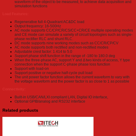
waveform of the object to be measured, to achieve data acquisition and
simulation functions
Load Features:
Regenerative full 4-Quadrant AC&DC load
Output frequency: 16-500Hz
AC mode supports CC/CP/CR/CS/CC+CR/CE multiple operating modes
and CE mode can simulate a variety of circuit topologies such as single-
phase rectifier RLC and shunt RLC.
DC mode supports nine working modes such as CC/CR/CP/CV
AC mode supports both rectified and non-rectified modes
Adjustable crest factor: 1.414 to 5.0
Support phase shift function in the range of -180 to 180.0 deg
When the three-phase AC, support Y and Δ two kinds of access, Y type
connection when the support C-phase phase loss function
Support with load-on
Support positive or negative half-cycle pull load
The unit power factor function allows the current waveform to vary with
the voltage waveform and the power factor is as close to 1 as possible
Connectivity:
Built-in USB/CAN/LXI compliant LAN, Digital IO interface,
Optional GPIB/analog and RS232 interface
Related products