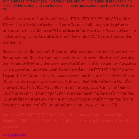
single-phase, three-phase, inverse-phase and multi-channel. It provides high
flexibility for testing and can be used in many applications such as PV, ESS and
EV.
เครื่องจำลองกริดแบบรีเจนประสิทธิภาพสูง ITECH IT7915P-350-90 (350 V, 90 A,
15kVA, 1 หรือ 3 เฟส) เครื่องจำลองกริดแบบรีเจนประสิทธิภาพสูงมอบโซลูชันการ
ทดสอบแบบครบวงจรที่สามารถใช้ได้ไม่เพียงแต่เป็นเครื่องจำลองกริดและเครื่องขยาย
กำลังแบบสี่จตุภาคเท่านั้น แต่ยังเป็นโหลดอิเล็กทรอนิกส์ AC/DC แบบรีเจนแบบสี่จตุ
ภาคอีกด้วย
มีการทำงานแบบสี่ควอดแรนท์เต็มรูปแบบ พร้อมความสามารถในการรีเจนที่สามารถ
ป้อนพลังงานกลับคืนสู่กริด ที่ตอบสนองความต้องการในการปกป้องสิ่งแวดล้อม แต่ยัง
ช่วยประหยัดค่าไฟฟ้าและค่ากระจายความร้อนได้มาก อีกทั้งมีการออกแบบโครงสร้าง
แบบโมดูลาร์ที่ขนาดกะทัดรัดและมีประสิทธิภาพซึ่งช่วยให้ IT7915P-350-90จ่ายไฟ
ได้สูงสุด 15kVA ในหน่วยเดียว 3U และสามารถขยายพลังงานได้ถึง 960kVA หลังจาก
เชื่อมต่อแบบขนานมาสเตอร์-สเลฟ แล้วยังมีหน้าจอสัมผัสสีสันสดใสพร้อม GUI ที่ใช้
งานง่ายซึ่งช่วยให้ IT7915P-350-90 สามารถกำหนดรูปแบบคลื่นต่างๆ ได้โดยตรง
และมีโหมดการทำงานที่หลากหลายที่สามารถตอบสนองความต้องการในการทดสอบ
แบบเฟสเดียว สามเฟส เฟสผกผัน และหลายช่องสัญญาณ ช่วยให้การทดสอบมีความ
ยืดหยุ่นสูง และสามารถใช้ในแอปพลิเคชันต่างๆ เช่น PV, ESS และ EV ได้
หากสนใจ ITECH IT7915P-350-90 High Performance Regenerative Grid
Simulator (350 V, 90 A, 15kVA, 1 or 3 phases) สามารถดู Datasheet ได้ตามลิ้งค์
ด้านล่างนี้
>> Datasheet