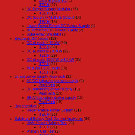
Delta Elektronika
(1)
ITECH
(27)
DC Power Supply Modular
(15)
ITECH
(15)
DC Supply w Multiple Output
(14)
ITECH
(14)
Lower Power Bench DC Power Supply
(1)
Multichannel DC Power Supply
(2)
Solar Array Simulator
(1)
Electronic DC Loads
(113)
DC eLoads > 10 kW
(39)
ITECH
(39)
DC eLoads 0-1000 W
(29)
ITECH
(29)
DC eLoads 1000 W to 10 kW
(31)
ITECH
(31)
Modular DC eLoads
(10)
ITECH
(10)
Linear power supply PeakTech
(32)
AC/DC laboratory power supply
(4)
PeakTech
(4)
DC laboratory power supply
(13)
PeakTech
(13)
SELV laboratory power supply
(15)
PeakTech
(15)
Regenerative
(21)
Regenerative Power System
(21)
ITECH
(21)
Safety and Battery Test, Current Analyzers
(34)
Hight Power Battery Test
(21)
ITECH
(21)
Primary Cell Test
(3)