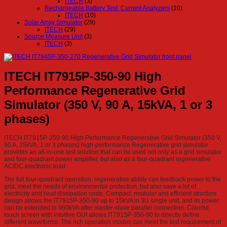
ITECH
(3)
Rechargeable Battery Test, Current Analyzers
(10)
ITECH
(10)
Solar Array Simulator
(29)
ITECH
(29)
Source Measure Unit
(3)
ITECH
(3)
ITECH IT7915P-350-90 High
Performance Regenerative Grid
Simulator (350 V, 90 A, 15kVA, 1 or 3
phases)
ITECH IT7915P-350-90 High Performance Regenerative Grid Simulator (350 V,
90 A, 15kVA, 1 or 3 phases) high-performance Regenerative grid simulator
provides an all-in-one test solution that can be used not only as a grid simulator
and four-quadrant power amplifier, but also as a four-quadrant regenerative
AC/DC electronic load.
The full four-quadrant operation, regenerative ability can feedback power to the
grid, meet the needs of environmental protection, but also save a lot of
electricity and heat dissipation costs. Compact, modular and efficient structure
design allows the IT7915P-350-90 up to 15kVA in 3U single unit, and its power
can be extended to 960kVA after master-slave parallel connection. Colorful
touch screen with intuitive GUI allows IT7915P-350-90 to directly define
different waveforms. The rich operation modes can meet the test requirement of