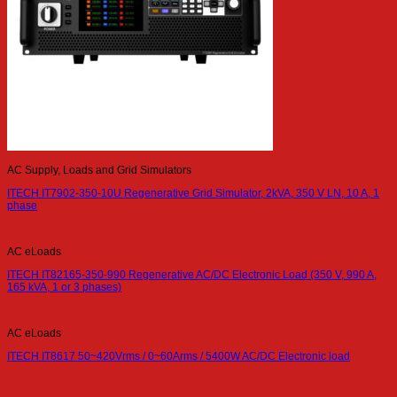
AC Supply, Loads and Grid Simulators
ITECH IT7902-350-10U Regenerative Grid Simulator, 2kVA, 350 V LN, 10 A, 1
phase
AC eLoads
ITECH IT82165-350-990 Regenerative AC/DC Electronic Load (350 V, 990 A,
165 kVA, 1 or 3 phases)
AC eLoads
ITECH IT8617 50~420Vrms / 0~60Arms / 5400W AC/DC Electronic load