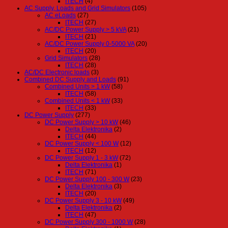
ITECH
(4)
AC Supply, Loads and Grid Simulators
(105)
AC eLoads
(27)
ITECH
(27)
AC/DC Power Supply > 5 kVA
(21)
ITECH
(21)
AC/DC Power Supply 0-5000 VA
(20)
ITECH
(20)
Grid Simulators
(28)
ITECH
(28)
AC/DC Electronic loads
(3)
Combined DC Supply and Loads
(91)
Combined Units > 1 kW
(58)
ITECH
(58)
Combined Units < 1 kW
(33)
ITECH
(33)
DC Power Supply
(277)
DC Power Supply > 10 kW
(46)
Delta Elektronika
(2)
ITECH
(44)
DC Power Supply < 100 W
(12)
ITECH
(12)
DC Power Supply 1 - 3 kW
(72)
Delta Elektronika
(1)
ITECH
(71)
DC Power Supply 100 - 300 W
(23)
Delta Elektronika
(3)
ITECH
(20)
DC Power Supply 3 - 10 kW
(49)
Delta Elektronika
(2)
ITECH
(47)
DC Power Supply 300 - 1000 W
(28)