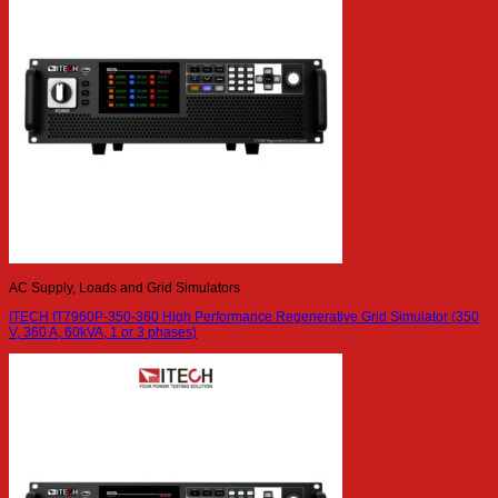
AC Supply, Loads and Grid Simulators
ITECH IT7960P-350-360 High Performance Regenerative Grid Simulator (350
V, 360 A, 60kVA, 1 or 3 phases)