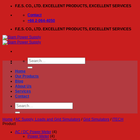
Skip
F.E.S. CO., LTD. EXCELLENT PRODUCTS, EXCELLENT SERVICES
to
content
Contact
+66 2-064-4050
F.E.S. CO., LTD. EXCELLENT PRODUCTS, EXCELLENT SERVICES
Search
for:
Home
Our Products
Blog
About Us
Services
Contact
Search
for:
Home
/
AC Supply, Loads and Grid Simulators
/
Grid Simulators
/
ITECH
Product
AC / DC Power Meter
(4)
Power Meter
(4)