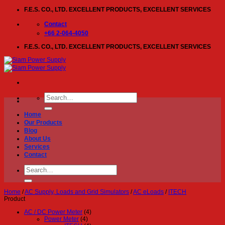
Skip
F.E.S. CO., LTD. EXCELLENT PRODUCTS, EXCELLENT SERVICES
to
content
Contact
+66 2-064-4050
F.E.S. CO., LTD. EXCELLENT PRODUCTS, EXCELLENT SERVICES
Search
for:
Home
Our Products
Blog
About Us
Services
Contact
Search
for:
Home
/
AC Supply, Loads and Grid Simulators
/
AC eLoads
/
ITECH
Product
AC / DC Power Meter
(4)
Power Meter
(4)