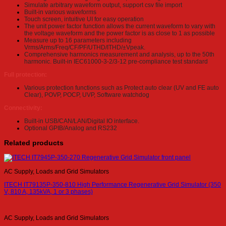
Simulate arbitrary waveform output, support csv file import
Built-in various waveforms
Touch screen, intuitive UI for easy operation
The unit power factor function allows the current waveform to vary with
the voltage waveform and the power factor is as close to 1 as possible
Measure up to 16 parameters including
Vrms/Arms/Freq/CF/PF/UTHD/ITHD/±Vpeak.
Comprehensive harmonics measurement and analysis, up to the 50th
harmonic. Built-in IEC61000-3-2/3-12 pre-compliance test standard
Full protection:
Various protection functions such as Protect auto clear (UV and FE auto
Clear), POVP, POCP, UVP, Software watchdog
Connectivity:
Built-in USB/CAN/LAN/Digital IO interface.
Optional GPIB/Analog and RS232
Related products
AC Supply, Loads and Grid Simulators
ITECH IT79135P-350-810 High Performance Regenerative Grid Simulator (350
V, 810 A, 135kVA, 1 or 3 phases)
AC Supply, Loads and Grid Simulators