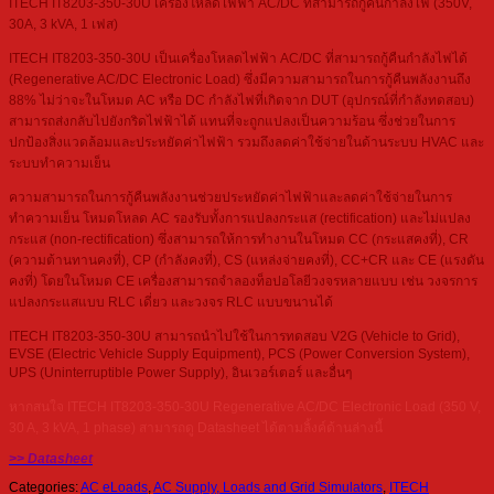
ITECH IT8203-350-30U เครื่องโหลดไฟฟ้า AC/DC ที่สามารถกู้คืนกำลังไฟ (350V,
30A, 3 kVA, 1 เฟส)
ITECH IT8203-350-30U เป็นเครื่องโหลดไฟฟ้า AC/DC ที่สามารถกู้คืนกำลังไฟได้
(Regenerative AC/DC Electronic Load) ซึ่งมีความสามารถในการกู้คืนพลังงานถึง
88% ไม่ว่าจะในโหมด AC หรือ DC กำลังไฟที่เกิดจาก DUT (อุปกรณ์ที่กำลังทดสอบ)
สามารถส่งกลับไปยังกริดไฟฟ้าได้ แทนที่จะถูกแปลงเป็นความร้อน ซึ่งช่วยในการ
ปกป้องสิ่งแวดล้อมและประหยัดค่าไฟฟ้า รวมถึงลดค่าใช้จ่ายในด้านระบบ HVAC และ
ระบบทำความเย็น
ความสามารถในการกู้คืนพลังงานช่วยประหยัดค่าไฟฟ้าและลดค่าใช้จ่ายในการ
ทำความเย็น โหมดโหลด AC รองรับทั้งการแปลงกระแส (rectification) และไม่แปลง
กระแส (non-rectification) ซึ่งสามารถให้การทำงานในโหมด CC (กระแสคงที่), CR
(ความต้านทานคงที่), CP (กำลังคงที่), CS (แหล่งจ่ายคงที่), CC+CR และ CE (แรงดัน
คงที่) โดยในโหมด CE เครื่องสามารถจำลองท็อปอโลยีวงจรหลายแบบ เช่น วงจรการ
แปลงกระแสแบบ RLC เดี่ยว และวงจร RLC แบบขนานได้
ITECH IT8203-350-30U สามารถนำไปใช้ในการทดสอบ V2G (Vehicle to Grid),
EVSE (Electric Vehicle Supply Equipment), PCS (Power Conversion System),
UPS (Uninterruptible Power Supply), อินเวอร์เตอร์ และอื่นๆ
หากสนใจ ITECH IT8203-350-30U Regenerative AC/DC Electronic Load (350 V,
30 A, 3 kVA, 1 phase) สามารถดู Datasheet ได้ตามลิ้งค์ด้านล่างนี้
>> Datasheet
Categories:
AC eLoads
,
AC Supply, Loads and Grid Simulators
,
ITECH