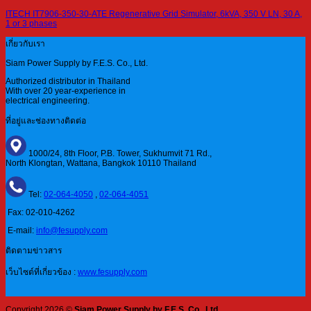
ITECH IT7906-350-30-ATE Regenerative Grid Simulator, 6kVA, 350 V LN, 30 A,
1 or 3 phases
เกี่ยวกับเรา
Siam Power Supply by F.E.S. Co., Ltd.
Authorized distributor in Thailand
With over 20 year-experience in
electrical engineering.
ที่อยู่และช่องทางติดต่อ
1000/24, 8th Floor, P.B. Tower, Sukhumvit 71 Rd.,
North Klongtan, Wattana, Bangkok 10110 Thailand
Tel:
02-064-4050
,
02-064-4051
Fax: 02-010-4262
E-mail:
info@fesupply.com
ติดตามข่าวสาร
เว็บไซต์ที่เกี่ยวข้อง :
www.fesupply.com
Copyright 2026 ©
Siam Power Supply by F.E.S. Co., Ltd.