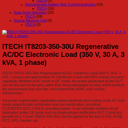
ITECH
(3)
Rechargeable Battery Test, Current Analyzers
(10)
ITECH
(10)
Solar Array Simulator
(29)
ITECH
(29)
Source Measure Unit
(3)
ITECH
(3)
ITECH IT8203-350-30U Regenerative
AC/DC Electronic Load (350 V, 30 A, 3
kVA, 1 phase)
ITECH IT8203-350-30U Regenerative AC/DC Electronic Load (350 V, 30 A, 3
kVA, 1 phase) are regenerative AC Electronic Loads with 88% energy recovery
capability. Whether in AC mode or DC mode, the power generated by the DUT
can be fed back to the grid, rather than being dissipated as heat, which protects
the environment and save the cost of electricity, HVAC and cooling
infrastructure.
It is power regenerative capabilities saves electricity and cooling costs. AC load
mode supports both rectification and non-rectification, providing
CC/CR/CP/CS/CC+CR/CE operating modes. It can simulate multiple circuit
topologies under CE mode such as single-phase rectification RLC Circuit and
parallel RLC Circuit. IT8203-350-30U can be applied to the test of V2G, EVSE,
PCS, UPS, inverter, etc.