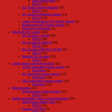
Delta Elektronika
(1)
ITECH
(27)
DC Power Supply Modular
(15)
ITECH
(15)
DC Supply w Multiple Output
(14)
ITECH
(14)
Lower Power Bench DC Power Supply
(1)
Multichannel DC Power Supply
(2)
Solar Array Simulator
(1)
Electronic DC Loads
(113)
DC eLoads > 10 kW
(39)
ITECH
(39)
DC eLoads 0-1000 W
(29)
ITECH
(29)
DC eLoads 1000 W to 10 kW
(31)
ITECH
(31)
Modular DC eLoads
(10)
ITECH
(10)
Linear power supply PeakTech
(32)
AC/DC laboratory power supply
(4)
PeakTech
(4)
DC laboratory power supply
(13)
PeakTech
(13)
SELV laboratory power supply
(15)
PeakTech
(15)
Regenerative
(21)
Regenerative Power System
(21)
ITECH
(21)
Safety and Battery Test, Current Analyzers
(34)
Hight Power Battery Test
(21)
ITECH
(21)
Primary Cell Test
(3)