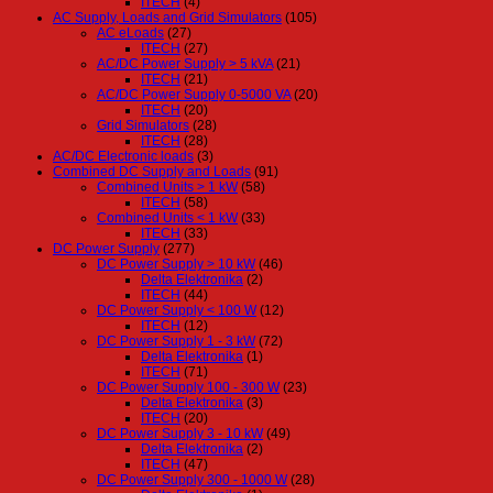
ITECH
(4)
AC Supply, Loads and Grid Simulators
(105)
AC eLoads
(27)
ITECH
(27)
AC/DC Power Supply > 5 kVA
(21)
ITECH
(21)
AC/DC Power Supply 0-5000 VA
(20)
ITECH
(20)
Grid Simulators
(28)
ITECH
(28)
AC/DC Electronic loads
(3)
Combined DC Supply and Loads
(91)
Combined Units > 1 kW
(58)
ITECH
(58)
Combined Units < 1 kW
(33)
ITECH
(33)
DC Power Supply
(277)
DC Power Supply > 10 kW
(46)
Delta Elektronika
(2)
ITECH
(44)
DC Power Supply < 100 W
(12)
ITECH
(12)
DC Power Supply 1 - 3 kW
(72)
Delta Elektronika
(1)
ITECH
(71)
DC Power Supply 100 - 300 W
(23)
Delta Elektronika
(3)
ITECH
(20)
DC Power Supply 3 - 10 kW
(49)
Delta Elektronika
(2)
ITECH
(47)
DC Power Supply 300 - 1000 W
(28)