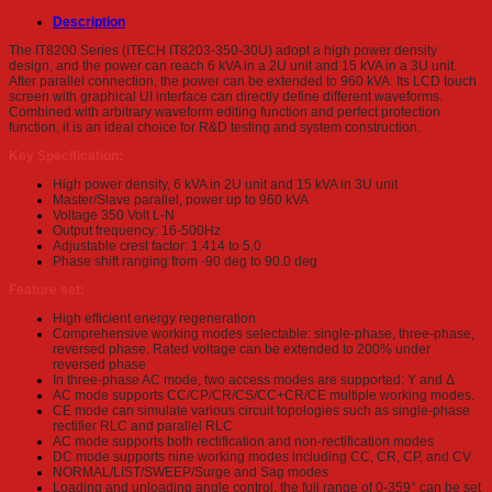
Description
The IT8200 Series (ITECH IT8203-350-30U) adopt a high power density
design, and the power can reach 6 kVA in a 2U unit and 15 kVA in a 3U unit.
After parallel connection, the power can be extended to 960 kVA. Its LCD touch
screen with graphical UI interface can directly define different waveforms.
Combined with arbitrary waveform editing function and perfect protection
function, it is an ideal choice for R&D testing and system construction.
Key Specification:
High power density, 6 kVA in 2U unit and 15 kVA in 3U unit
Master/Slave parallel, power up to 960 kVA
Voltage 350 Volt L-N
Output frequency: 16-500Hz
Adjustable crest factor: 1.414 to 5.0
Phase shift ranging from -90 deg to 90.0 deg
Feature set:
High efficient energy regeneration
Comprehensive working modes selectable: single-phase, three-phase,
reversed phase. Rated voltage can be extended to 200% under
reversed phase
In three-phase AC mode, two access modes are supported: Y and Δ
AC mode supports CC/CP/CR/CS/CC+CR/CE multiple working modes.
CE mode can simulate various circuit topologies such as single-phase
rectifier RLC and parallel RLC
AC mode supports both rectification and non-rectification modes
DC mode supports nine working modes including CC, CR, CP, and CV
NORMAL/LIST/SWEEP/Surge and Sag modes
Loading and unloading angle control, the full range of 0-359° can be set