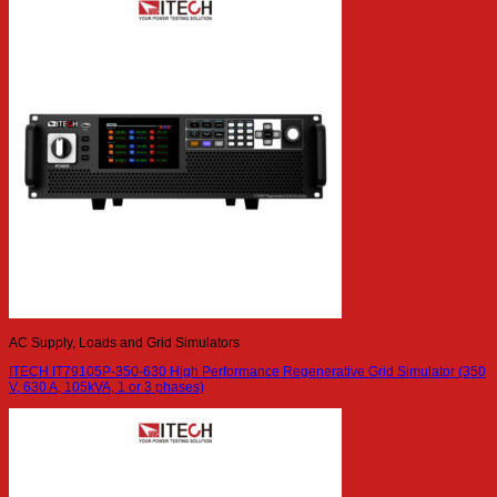
AC Supply, Loads and Grid Simulators
ITECH IT79105P-350-630 High Performance Regenerative Grid Simulator (350
V, 630 A, 105kVA, 1 or 3 phases)