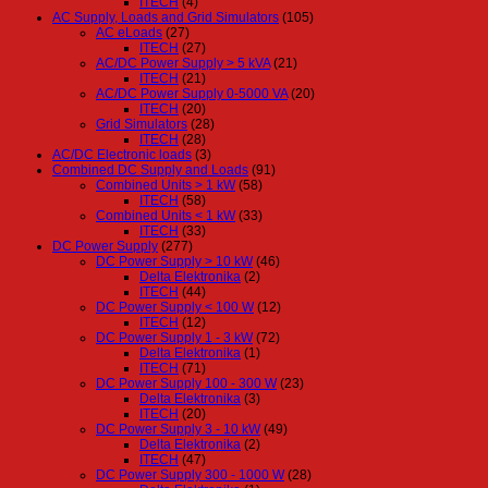
ITECH
(4)
AC Supply, Loads and Grid Simulators
(105)
AC eLoads
(27)
ITECH
(27)
AC/DC Power Supply > 5 kVA
(21)
ITECH
(21)
AC/DC Power Supply 0-5000 VA
(20)
ITECH
(20)
Grid Simulators
(28)
ITECH
(28)
AC/DC Electronic loads
(3)
Combined DC Supply and Loads
(91)
Combined Units > 1 kW
(58)
ITECH
(58)
Combined Units < 1 kW
(33)
ITECH
(33)
DC Power Supply
(277)
DC Power Supply > 10 kW
(46)
Delta Elektronika
(2)
ITECH
(44)
DC Power Supply < 100 W
(12)
ITECH
(12)
DC Power Supply 1 - 3 kW
(72)
Delta Elektronika
(1)
ITECH
(71)
DC Power Supply 100 - 300 W
(23)
Delta Elektronika
(3)
ITECH
(20)
DC Power Supply 3 - 10 kW
(49)
Delta Elektronika
(2)
ITECH
(47)
DC Power Supply 300 - 1000 W
(28)