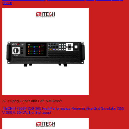
phase
AC Supply, Loads and Grid Simulators
ITECH IT7960P-350-360 High Performance Regenerative Grid Simulator (350
V, 360 A, 60kVA, 1 or 3 phases)