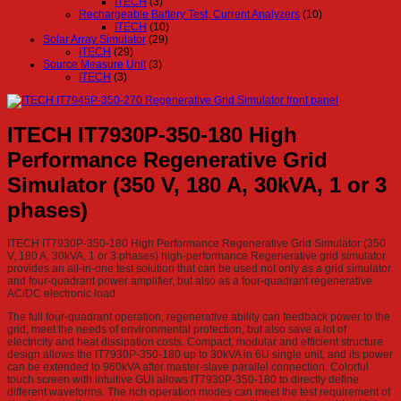
ITECH
(3)
Rechargeable Battery Test, Current Analyzers
(10)
ITECH
(10)
Solar Array Simulator
(29)
ITECH
(29)
Source Measure Unit
(3)
ITECH
(3)
ITECH IT7930P-350-180 High
Performance Regenerative Grid
Simulator (350 V, 180 A, 30kVA, 1 or 3
phases)
ITECH IT7930P-350-180 High Performance Regenerative Grid Simulator (350
V, 180 A, 30kVA, 1 or 3 phases) high-performance Regenerative grid simulator
provides an all-in-one test solution that can be used not only as a grid simulator
and four-quadrant power amplifier, but also as a four-quadrant regenerative
AC/DC electronic load.
The full four-quadrant operation, regenerative ability can feedback power to the
grid, meet the needs of environmental protection, but also save a lot of
electricity and heat dissipation costs. Compact, modular and efficient structure
design allows the IT7930P-350-180 up to 30kVA in 6U single unit, and its power
can be extended to 960kVA after master-slave parallel connection. Colorful
touch screen with intuitive GUI allows IT7930P-350-180 to directly define
different waveforms. The rich operation modes can meet the test requirement of