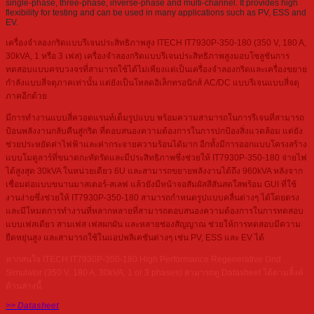
single-phase, three-phase, inverse-phase and multi-channel. It provides high
flexibility for testing and can be used in many applications such as PV, ESS and
EV.
เครื่องจำลองกริดแบบรีเจนประสิทธิภาพสูง ITECH IT7930P-350-180 (350 V, 180 A,
30kVA, 1 หรือ 3 เฟส) เครื่องจำลองกริดแบบรีเจนประสิทธิภาพสูงมอบโซลูชันการ
ทดสอบแบบครบวงจรที่สามารถใช้ได้ไม่เพียงแต่เป็นเครื่องจำลองกริดและเครื่องขยาย
กำลังแบบสี่จตุภาคเท่านั้น แต่ยังเป็นโหลดอิเล็กทรอนิกส์ AC/DC แบบรีเจนแบบสี่จตุ
ภาคอีกด้วย
มีการทำงานแบบสี่ควอดแรนท์เต็มรูปแบบ พร้อมความสามารถในการรีเจนที่สามารถ
ป้อนพลังงานกลับคืนสู่กริด ที่ตอบสนองความต้องการในการปกป้องสิ่งแวดล้อม แต่ยัง
ช่วยประหยัดค่าไฟฟ้าและค่ากระจายความร้อนได้มาก อีกทั้งมีการออกแบบโครงสร้าง
แบบโมดูลาร์ที่ขนาดกะทัดรัดและมีประสิทธิภาพซึ่งช่วยให้ IT7930P-350-180 จ่ายไฟ
ได้สูงสุด 30kVA ในหน่วยเดียว 6U และสามารถขยายพลังงานได้ถึง 960kVA หลังจาก
เชื่อมต่อแบบขนานมาสเตอร์-สเลฟ แล้วยังมีหน้าจอสัมผัสสีสันสดใสพร้อม GUI ที่ใช้
งานง่ายซึ่งช่วยให้ IT7930P-350-180 สามารถกำหนดรูปแบบคลื่นต่างๆ ได้โดยตรง
และมีโหมดการทำงานที่หลากหลายที่สามารถตอบสนองความต้องการในการทดสอบ
แบบเฟสเดียว สามเฟส เฟสผกผัน และหลายช่องสัญญาณ ช่วยให้การทดสอบมีความ
ยืดหยุ่นสูง และสามารถใช้ในแอปพลิเคชันต่างๆ เช่น PV, ESS และ EV ได้
หากสนใจ ITECH IT7930P-350-180 High Performance Regenerative Grid
Simulator (350 V, 180 A, 30kVA, 1 or 3 phases) สามารถดู Datasheet ได้ตามลิ้งค์
ด้านล่างนี้
>> Datasheet