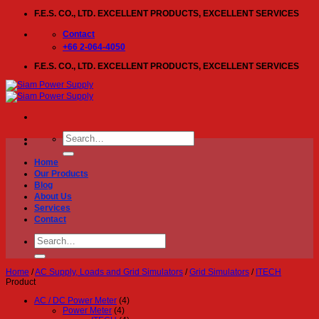
Skip
F.E.S. CO., LTD. EXCELLENT PRODUCTS, EXCELLENT SERVICES
to
content
Contact
+66 2-064-4050
F.E.S. CO., LTD. EXCELLENT PRODUCTS, EXCELLENT SERVICES
Search
for:
Home
Our Products
Blog
About Us
Services
Contact
Search
for:
Home
/
AC Supply, Loads and Grid Simulators
/
Grid Simulators
/
ITECH
Product
AC / DC Power Meter
(4)
Power Meter
(4)