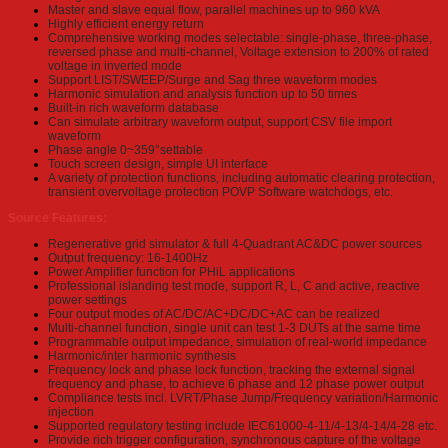
Master and slave equal flow, parallel machines up to 960 kVA
Highly efficient energy return
Comprehensive working modes selectable: single-phase, three-phase,
reversed phase and multi-channel, Voltage extension to 200% of rated
voltage in inverted mode
Support LIST/SWEEP/Surge and Sag three waveform modes
Harmonic simulation and analysis function up to 50 times
Built-in rich waveform database
Can simulate arbitrary waveform output, support CSV file import
waveform
Phase angle 0~359°settable
Touch screen design, simple UI interface
A variety of protection functions, including automatic clearing protection,
transient overvoltage protection POVP Software watchdogs, etc.
Source Features:
Regenerative grid simulator & full 4-Quadrant AC&DC power sources
Output frequency: 16-1400Hz
Power Amplifier function for PHiL applications
Professional islanding test mode, support R, L, C and active, reactive
power settings
Four output modes of AC/DC/AC+DC/DC+AC can be realized
Multi-channel function, single unit can test 1-3 DUTs at the same time
Programmable output impedance, simulation of real-world impedance
Harmonic/inter harmonic synthesis
Frequency lock and phase lock function, tracking the external signal
frequency and phase, to achieve 6 phase and 12 phase power output
Compliance tests incl. LVRT/Phase Jump/Frequency variation/Harmonic
injection
Supported regulatory testing include IEC61000-4-11/4-13/4-14/4-28 etc.
Provide rich trigger configuration, synchronous capture of the voltage