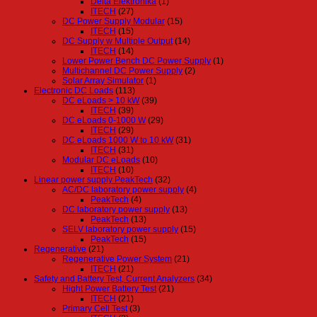
Delta Elektronika
(1)
ITECH
(27)
DC Power Supply Modular
(15)
ITECH
(15)
DC Supply w Multiple Output
(14)
ITECH
(14)
Lower Power Bench DC Power Supply
(1)
Multichannel DC Power Supply
(2)
Solar Array Simulator
(1)
Electronic DC Loads
(113)
DC eLoads > 10 kW
(39)
ITECH
(39)
DC eLoads 0-1000 W
(29)
ITECH
(29)
DC eLoads 1000 W to 10 kW
(31)
ITECH
(31)
Modular DC eLoads
(10)
ITECH
(10)
Linear power supply PeakTech
(32)
AC/DC laboratory power supply
(4)
PeakTech
(4)
DC laboratory power supply
(13)
PeakTech
(13)
SELV laboratory power supply
(15)
PeakTech
(15)
Regenerative
(21)
Regenerative Power System
(21)
ITECH
(21)
Safety and Battery Test, Current Analyzers
(34)
Hight Power Battery Test
(21)
ITECH
(21)
Primary Cell Test
(3)