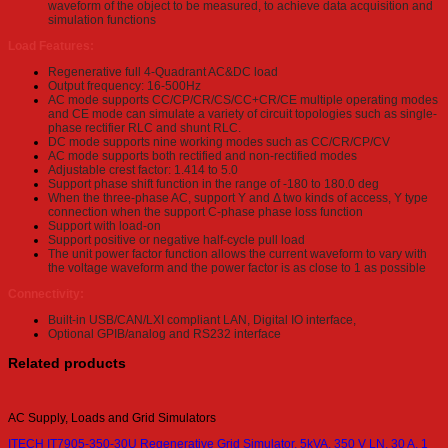
waveform of the object to be measured, to achieve data acquisition and
simulation functions
Load Features:
Regenerative full 4-Quadrant AC&DC load
Output frequency: 16-500Hz
AC mode supports CC/CP/CR/CS/CC+CR/CE multiple operating modes
and CE mode can simulate a variety of circuit topologies such as single-
phase rectifier RLC and shunt RLC.
DC mode supports nine working modes such as CC/CR/CP/CV
AC mode supports both rectified and non-rectified modes
Adjustable crest factor: 1.414 to 5.0
Support phase shift function in the range of -180 to 180.0 deg
When the three-phase AC, support Y and Δ two kinds of access, Y type
connection when the support C-phase phase loss function
Support with load-on
Support positive or negative half-cycle pull load
The unit power factor function allows the current waveform to vary with
the voltage waveform and the power factor is as close to 1 as possible
Connectivity:
Built-in USB/CAN/LXI compliant LAN, Digital IO interface,
Optional GPIB/analog and RS232 interface
Related products
AC Supply, Loads and Grid Simulators
ITECH IT7905-350-30U Regenerative Grid Simulator, 5kVA, 350 V LN, 30 A, 1