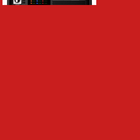
AC Supply, Loads and Grid Simulators
ITECH IT7904-350-20U-ATE Regenerative Grid Simulator, 20kVA, 350 V LN, 4
A, 1 or 2 phases
AC Supply, Loads and Grid Simulators
ITECH IT7912-350-90 Regenerative Grid Simulator, 12kVA, 350 V LN, 90 A, 1 or
3 phases
AC Supply, Loads and Grid Simulators
ITECH IT7909-350-90 Regenerative Grid Simulator, 9kVA, 350 V LN, 90 A, 1 or
3 phases