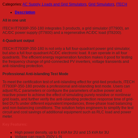
Categories:
AC Supply, Loads and Grid Simulators
,
Grid Simulators
,
ITECH
Description
All in one unit
ITECH IT7930P-350-180 integrates 3 products, a grid simulator (IT7900), an
AC/DC power supply (IT7800) and a regenerative AC/DC load (IT8200).
4-Quadrant output
ITECH IT7930P-350-180 is not only a full four-quadrant power grid simulator,
but also a full four-quadrant AC/DC electronic load. It can operate in all four
quadrants. The efficient energy regeneration function makes it good for testing
the frequency change of grid-connected PV inverters, voltage transients and
anti-islanding protection.
Professional Anti-islanding Test Mode
To meet the certification test of anti-islanding effect for grid-tied products, ITECH
IT7930P-350-180 provide a professional anit-islanding test mode. Users can
adjust RLC parameters or configure the parameters of active power and
reactive power to achieve the effect of simulating purely resistive or nonlinear
grid loads, and further verify the anti-islanding protection response time of grid-
tied DUTs under different equivalent impedances, three-phase load balancing
and non-balancing conditions. The solution helps engineers to simplify the test
circuit and cost savings of additional equipment such as RLC load and power
meter.
Key Features:
High power density, up to 6 kVA for 2U and 15 kVA for 3U
Voltage can reach 350V L-N