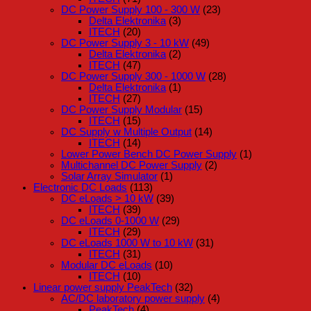
DC Power Supply 100 - 300 W
(23)
Delta Elektronika
(3)
ITECH
(20)
DC Power Supply 3 - 10 kW
(49)
Delta Elektronika
(2)
ITECH
(47)
DC Power Supply 300 - 1000 W
(28)
Delta Elektronika
(1)
ITECH
(27)
DC Power Supply Modular
(15)
ITECH
(15)
DC Supply w Multiple Output
(14)
ITECH
(14)
Lower Power Bench DC Power Supply
(1)
Multichannel DC Power Supply
(2)
Solar Array Simulator
(1)
Electronic DC Loads
(113)
DC eLoads > 10 kW
(39)
ITECH
(39)
DC eLoads 0-1000 W
(29)
ITECH
(29)
DC eLoads 1000 W to 10 kW
(31)
ITECH
(31)
Modular DC eLoads
(10)
ITECH
(10)
Linear power supply PeakTech
(32)
AC/DC laboratory power supply
(4)
PeakTech
(4)