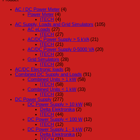
AC / DC Power Meter
(4)
Power Meter
(4)
ITECH
(4)
AC Supply, Loads and Grid Simulators
(105)
AC eLoads
(27)
ITECH
(27)
AC/DC Power Supply > 5 kVA
(21)
ITECH
(21)
AC/DC Power Supply 0-5000 VA
(20)
ITECH
(20)
Grid Simulators
(28)
ITECH
(28)
AC/DC Electronic loads
(3)
Combined DC Supply and Loads
(91)
Combined Units > 1 kW
(58)
ITECH
(58)
Combined Units < 1 kW
(33)
ITECH
(33)
DC Power Supply
(277)
DC Power Supply > 10 kW
(46)
Delta Elektronika
(2)
ITECH
(44)
DC Power Supply < 100 W
(12)
ITECH
(12)
DC Power Supply 1 - 3 kW
(72)
Delta Elektronika
(1)
ITECH
(71)