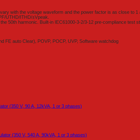
 vary with the voltage waveform and the power factor is as close to 1
F/PF/UTHD/ITHD/±Vpeak.
e 50th harmonic. Built-in IEC61000-3-2/3-12 pre-compliance test s
V and FE auto Clear), POVP, POCP, UVP, Software watchdog
or (350 V, 90 A, 12kVA, 1 or 3 phases)
tor (350 V, 540 A, 90kVA, 1 or 3 phases)