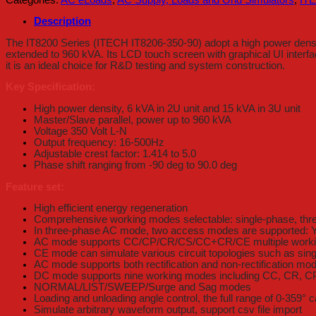
Description
The IT8200 Series (ITECH IT8206-350-90) adopt a high power density
extended to 960 kVA. Its LCD touch screen with graphical UI interfac
it is an ideal choice for R&D testing and system construction.
Key Specification:
High power density, 6 kVA in 2U unit and 15 kVA in 3U unit
Master/Slave parallel, power up to 960 kVA
Voltage 350 Volt L-N
Output frequency: 16-500Hz
Adjustable crest factor: 1.414 to 5.0
Phase shift ranging from -90 deg to 90.0 deg
Feature set:
High efficient energy regeneration
Comprehensive working modes selectable: single-phase, thr
In three-phase AC mode, two access modes are supported: 
AC mode supports CC/CP/CR/CS/CC+CR/CE multiple worki
CE mode can simulate various circuit topologies such as sing
AC mode supports both rectification and non-rectification mo
DC mode supports nine working modes including CC, CR, C
NORMAL/LIST/SWEEP/Surge and Sag modes
Loading and unloading angle control, the full range of 0-359° 
Simulate arbitrary waveform output, support csv file import