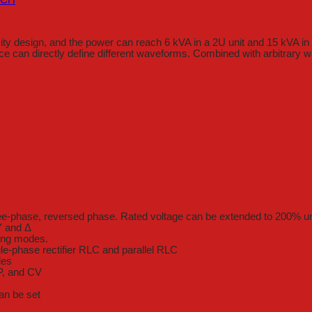
 design, and the power can reach 6 kVA in a 2U unit and 15 kVA in a 
e can directly define different waveforms. Combined with arbitrary wa
ee-phase, reversed phase. Rated voltage can be extended to 200% u
Y and Δ
ng modes.
le-phase rectifier RLC and parallel RLC
des
P, and CV
can be set