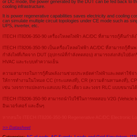
or DC mode, the power generated by the DUT can be fed back to the 
cooling infrastructure.
It is power regenerative capabilities saves electricity and coolin
can simulate multiple circuit topologies under CE mode such as sing
UPS, inverter, etc.
ITECH IT8206-350-90 เครื่องโหลดไฟฟ้า AC/DC ที่สามารถกู้คืนกำลังไ
ITECH IT8206-350-90 เป็นเครื่องโหลดไฟฟ้า AC/DC ที่สามารถกู้คืนพ
กำลังไฟที่เกิดจาก DUT (อุปกรณ์ที่กำลังทดสอบ) สามารถส่งกลับไปยังก
HVAC และระบบทำความเย็น
ความสามารถในการกู้คืนพลังงานช่วยประหยัดค่าไฟฟ้าและลดค่าใช้จ่าย
ให้การทำงานในโหมด CC (กระแสคงที่), CR (ความต้านทานคงที่), CP 
เช่น วงจรการแปลงกระแสแบบ RLC เดี่ยว และวงจร RLC แบบขนานได้
ITECH IT8206-350-90 สามารถนำไปใช้ในการทดสอบ V2G (Vehicle to G
อินเวอร์เตอร์ และอื่นๆ
หากสนใจ ITECH IT8206-350-90 Regenerative AC/DC Electronic Load (
>> Datasheet
Categories:
AC eLoads
,
AC Supply, Loads and Grid Simulators
,
IT