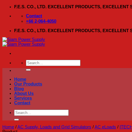
Skip
F.E.S. CO., LTD. EXCELLENT PRODUCTS, EXCELLENT
to
content
Contact
+66 2-064-4050
F.E.S. CO., LTD. EXCELLENT PRODUCTS, EXCELLENT
Search
for:
Home
Our Products
Blog
About Us
Services
Contact
Search
for:
Home
/
AC Supply, Loads and Grid Simulators
/
AC eLoads
/
ITEC
Product