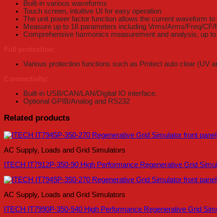
Built-in various waveforms
Touch screen, intuitive UI for easy operation
The unit power factor function allows the current waveform to
Measure up to 16 parameters including Vrms/Arms/Freq/C
Comprehensive harmonics measurement and analysis, up to th
Full protection:
Various protection functions such as Protect auto clear (U
Connectivity:
Built-in USB/CAN/LAN/Digital IO interface.
Optional GPIB/Analog and RS232
Related products
AC Supply, Loads and Grid Simulators
ITECH IT7912P-350-90 High Performance Regenerative Grid Simulat
AC Supply, Loads and Grid Simulators
ITECH IT7990P-350-540 High Performance Regenerative Grid Simula