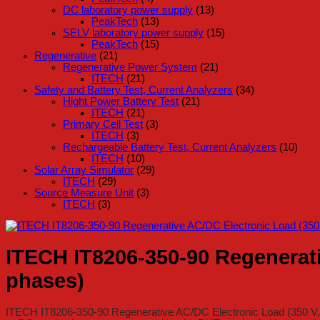
DC laboratory power supply
(13)
PeakTech
(13)
SELV laboratory power supply
(15)
PeakTech
(15)
Regenerative
(21)
Regenerative Power System
(21)
ITECH
(21)
Safety and Battery Test, Current Analyzers
(34)
Hight Power Battery Test
(21)
ITECH
(21)
Primary Cell Test
(3)
ITECH
(3)
Rechargeable Battery Test, Current Analyzers
(10)
ITECH
(10)
Solar Array Simulator
(29)
ITECH
(29)
Source Measure Unit
(3)
ITECH
(3)
ITECH IT8206-350-90 Regenerativ
phases)
ITECH IT8206-350-90 Regenerative AC/DC Electronic Load (350 V, 9