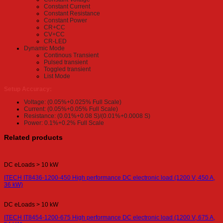
Constant Current
Constant Resistance
Constant Power
CR+CC
CV+CC
CR-LED
Dynamic Mode
Continous Transient
Pulsed transient
Toggled transient
List Mode
Setup Accuracy:
Voltage: (0.05%+0.025% Full Scale)
Current: (0.05%+0.05% Full Scale)
Resistance: (0.01%+0.08 S)/(0.01%+0.0008 S)
Power: 0.1%+0.2% Full Scale
Related products
DC eLoads > 10 kW
ITECH IT8436-1200-450 High performance DC electronic load (1200 V, 450 A,
36 kW)
DC eLoads > 10 kW
ITECH IT8454-1200-675 High performance DC electronic load (1200 V, 675 A,