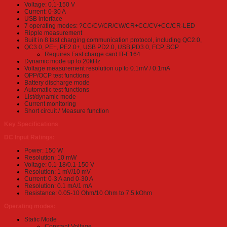
Voltage: 0.1-150 V
Current: 0-30 A
USB interface
7 operating modes: ?CC/CV/CR/CW/CR+CC/CV+CC/CR-LED
Ripple measurement
Built in 8 fast charging communication protocol, including QC2.0,
QC3.0, PE+, PE2.0+, USB PD2.0, USB,PD3.0, FCP, SCP
Requires Fast charge card IT-E164
Dynamic mode up to 20kHz
Voltage measurement resolution up to 0.1mV / 0.1mA
OPP/OCP test functions
Battery discharge mode
Automatic test functions
List/dynamic mode
Current monitoring
Short circuit / Measure function
Key Specifications
DC Input Ratings:
Power: 150 W
Resolution: 10 mW
Voltage: 0.1-18/0.1-150 V
Resolution: 1 mV/10 mV
Current: 0-3 A and 0-30 A
Resolution: 0.1 mA/1 mA
Resistance: 0.05-10 Ohm/10 Ohm to 7.5 kOhm
Operating modes:
Static Mode
Constant Voltage