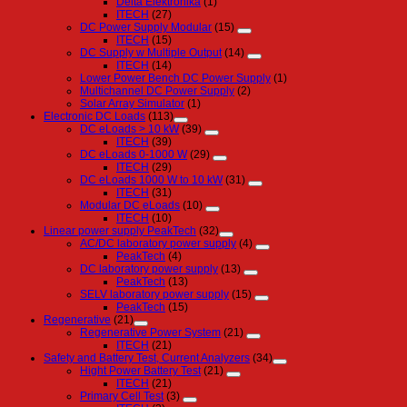
Delta Elektronika
(1)
ITECH
(27)
DC Power Supply Modular
(15)
ITECH
(15)
DC Supply w Multiple Output
(14)
ITECH
(14)
Lower Power Bench DC Power Supply
(1)
Multichannel DC Power Supply
(2)
Solar Array Simulator
(1)
Electronic DC Loads
(113)
DC eLoads > 10 kW
(39)
ITECH
(39)
DC eLoads 0-1000 W
(29)
ITECH
(29)
DC eLoads 1000 W to 10 kW
(31)
ITECH
(31)
Modular DC eLoads
(10)
ITECH
(10)
Linear power supply PeakTech
(32)
AC/DC laboratory power supply
(4)
PeakTech
(4)
DC laboratory power supply
(13)
PeakTech
(13)
SELV laboratory power supply
(15)
PeakTech
(15)
Regenerative
(21)
Regenerative Power System
(21)
ITECH
(21)
Safety and Battery Test, Current Analyzers
(34)
Hight Power Battery Test
(21)
ITECH
(21)
Primary Cell Test
(3)