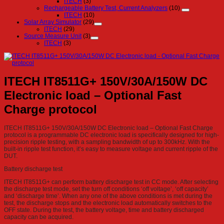
ITECH
(3)
Rechargeable Battery Test, Current Analyzers
(10)
ITECH
(10)
Solar Array Simulator
(29)
ITECH
(29)
Source Measure Unit
(3)
ITECH
(3)
ITECH IT8511G+ 150V/30A/150W DC
Electronic load – Optional Fast
Charge protocol
ITECH IT8511G+ 150V/30A/150W DC Electronic load – Optional Fast Charge
protocol is a programmable DC electronic load is specifically designed for high-
precision ripple testing, with a sampling bandwidth of up to 300kHz. With the
built-in ripple test function, it’s easy to measure voltage and current ripple of the
DUT.
Battery discharge test
ITECH IT8511G+ can perform battery discharge test in CC mode. After selecting
the discharge test mode, set the turn off conditions ‘off voltage’, ‘off capacity’
and ‘discharge time’. When any one of the above conditions is met during the
test, the discharge stops and the electronic load automatically switches to the
OFF state. During the test, the battery voltage, time and battery discharged
capacity can be acquired.