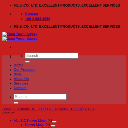
Skip
F.E.S. CO., LTD. EXCELLENT PRODUCTS, EXCELLENT SERVICES
to
content
Contact
+66 2-064-4050
F.E.S. CO., LTD. EXCELLENT PRODUCTS, EXCELLENT SERVICES
Search
for:
Home
Our Products
Blog
About Us
Services
Contact
Search
for:
Home
/
Electronic DC Loads
/
DC eLoads 0-1000 W
/
ITECH
Product
AC / DC Power Meter
(4)
Power Meter
(4)