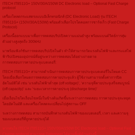
ITECH IT8511G+ 150V/30A/150W DC Electronic load – Optional Fast Charge
protocol
เครื่องโหลดกระแสตรงแบบอิเล็กทรอนิกส์ (DC Electronic Load) รุ่น ITECH
IT8511G+ (150V/30A/150W) พร้อมตัวเลือกโปรโตคอลการชาร์จเร็ว (Fast Charge
Protocol)
เครื่องนี้ออกแบบมาเพื่อการทดสอบริปเปิลความแม่นยำสูง พร้อมแบนด์วิดธ์การสุ่ม
ตัวอย่างสูงสุดถึง 300kHz
มาพร้อมฟังก์ชันการทดสอบริปเปิลในตัว ทำให้สามารถวัดแรงดันไฟฟ้าและกระแสไฟ
ฟ้าริปเปิลของอุปกรณ์ที่อยู่ระหว่างการทดสอบได้อย่างง่ายดาย
การทดสอบการคายประจุแบตเตอรี่:
ITECH IT8511G+ สามารถดำเนินการทดสอบการคายประจุแบตเตอรี่ในโหมด CC
โดยเมื่อเลือกโหมดการทดสอบการคายประจุแล้ว ผู้ใช้งานสามารถตั้งค่าการปิด
อัตโนมัติได้ เช่น ‘แรงดันไฟฟ้าต่ำสุด (off voltage)’, ‘ความจุที่คายประจุเสร็จสมบูรณ์
(off capacity)’ และ ‘ระยะเวลาการคายประจุ (discharge time)’
เมื่อเงื่อนไขใดเงื่อนไขหนึ่งในข้างต้นเกิดขึ้นระหว่างการทดสอบ การคายประจุจะหยุด
โดยอัตโนมัติ และเครื่องโหลดจะเปลี่ยนไปสู่สถานะ OFF
ระหว่างการทดสอบ สามารถบันทึกค่าแรงดันไฟฟ้าของแบตเตอรี่, เวลา และความจุ
ของแบตเตอรี่ที่ถูกคายประจุได้
หากสนใจ ITECH IT8511G+ 150V/30A/150W DC Electronic load – Optional Fast
Charge protocol สามารถดู Datasheet ได้ตามลิ้งค์ด้านล่างนี้