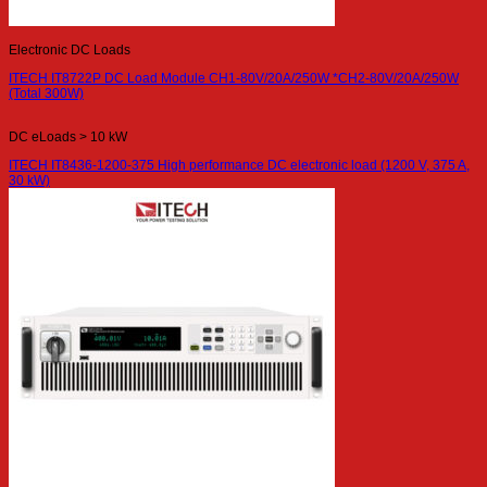
Electronic DC Loads
ITECH IT8722P DC Load Module CH1-80V/20A/250W *CH2-80V/20A/250W
(Total 300W)
DC eLoads > 10 kW
ITECH IT8436-1200-375 High performance DC electronic load (1200 V, 375 A,
30 kW)