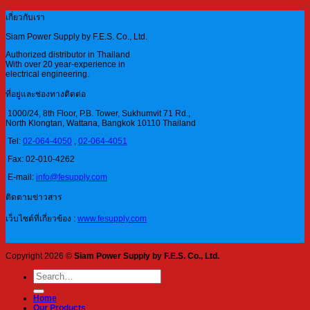
เกี่ยวกับเรา
Siam Power Supply by F.E.S. Co., Ltd.
Authorized distributor in Thailand
With over 20 year-experience in
electrical engineering.
ที่อยู่และช่องทางติดต่อ
1000/24, 8th Floor, P.B. Tower, Sukhumvit 71 Rd.,
North Klongtan, Wattana, Bangkok 10110 Thailand
Tel:
02-064-4050
,
02-064-4051
Fax: 02-010-4262
E-mail:
info@fesupply.com
ติดตามข่าวสาร
เว็บไซต์ที่เกี่ยวข้อง :
www.fesupply.com
Copyright 2026 ©
Siam Power Supply by F.E.S. Co., Ltd.
Search
for:
Home
Our Products