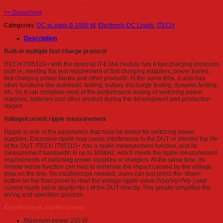
>> Datasheet
Categories:
DC eLoads 0-1000 W
,
Electronic DC Loads
,
ITECH
Description
Built-in multiple fast charge protocol
ITECH IT8511G+ with the optional IT-E164 module has 8 fast charging protocols
built in, meeting the test requirement of fast charging adapters, power banks,
fast charging power banks and other products. At the same time, it also has
other functions like automatic testing, battery discharge testing, dynamic testing,
etc. So it can complete most of the performance testing of switching power
supplies, batteries and other product during the development and production
stages.
Voltage/current ripple measurement
Ripple is one of the parameters that must be tested for switching power
supplies. Excessive ripple may cause interference to the DUT or shorten the life
of the DUT. ITECH IT8511G+ has a ripple measurement function, and its
measurement bandwidth is up to 300kHz, which meets the ripple measurement
requirements of switching power supplies or chargers. At the same time, its
remote sense function can help to eliminate the impact caused by the voltage
drop on the line. No oscilloscope needed, users can just press the ‘down’
button on the front panel to read the voltage ripple value (Vpp/Vp+/Vp-) and
current ripple value (Ipp/Ip+/Ip-) of the DUT directly. This greatly simplifies the
wiring and operation process.
Key Features and Functions
Maximum power 150 W