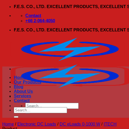
Skip
F.E.S. CO., LTD. EXCELLENT PRODUCTS, EXCELLENT
to
content
Contact
+66 2-064-4050
F.E.S. CO., LTD. EXCELLENT PRODUCTS, EXCELLENT
Home
Our Products
Blog
About Us
Services
Contact
Search
Search
for:
for:
Home
/
Electronic DC Loads
/
DC eLoads 0-1000 W
/
ITECH
Product