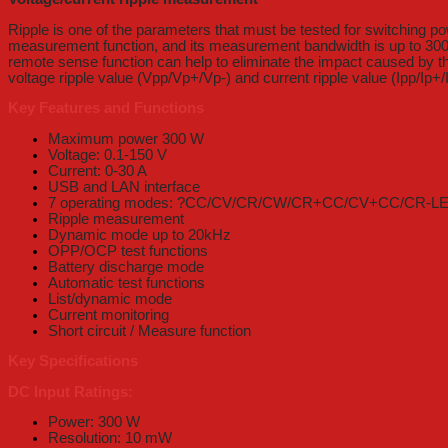
Ripple is one of the parameters that must be tested for switching p
measurement function, and its measurement bandwidth is up to 300k
remote sense function can help to eliminate the impact caused by the
voltage ripple value (Vpp/Vp+/Vp-) and current ripple value (Ipp/Ip+/I
Key Features and Functions
Maximum power 300 W
Voltage: 0.1-150 V
Current: 0-30 A
USB and LAN interface
7 operating modes: ?CC/CV/CR/CW/CR+CC/CV+CC/CR-L
Ripple measurement
Dynamic mode up to 20kHz
OPP/OCP test functions
Battery discharge mode
Automatic test functions
List/dynamic mode
Current monitoring
Short circuit / Measure function
Key Specifications
DC Input Ratings:
Power: 300 W
Resolution: 10 mW