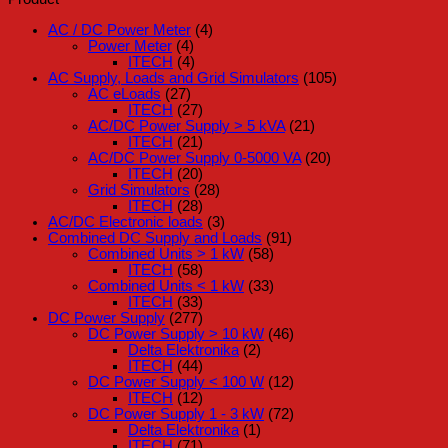
AC / DC Power Meter
(4)
Power Meter
(4)
ITECH
(4)
AC Supply, Loads and Grid Simulators
(105)
AC eLoads
(27)
ITECH
(27)
AC/DC Power Supply > 5 kVA
(21)
ITECH
(21)
AC/DC Power Supply 0-5000 VA
(20)
ITECH
(20)
Grid Simulators
(28)
ITECH
(28)
AC/DC Electronic loads
(3)
Combined DC Supply and Loads
(91)
Combined Units > 1 kW
(58)
ITECH
(58)
Combined Units < 1 kW
(33)
ITECH
(33)
DC Power Supply
(277)
DC Power Supply > 10 kW
(46)
Delta Elektronika
(2)
ITECH
(44)
DC Power Supply < 100 W
(12)
ITECH
(12)
DC Power Supply 1 - 3 kW
(72)
Delta Elektronika
(1)
ITECH
(71)