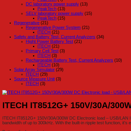
DC laboratory power supply
(13)
PeakTech
(13)
SELV laboratory power supply
(15)
PeakTech
(15)
Regenerative
(21)
Regenerative Power System
(21)
ITECH
(21)
Safety and Battery Test, Current Analyzers
(34)
Hight Power Battery Test
(21)
ITECH
(21)
Primary Cell Test
(3)
ITECH
(3)
Rechargeable Battery Test, Current Analyzers
(10)
ITECH
(10)
Solar Array Simulator
(29)
ITECH
(29)
Source Measure Unit
(3)
ITECH
(3)
ITECH IT8512G+ 150V/30A/300W 
ITECH IT8512G+ 150V/30A/300W DC Electronic load – USB/LAN Interfa
bandwidth of up to 300kHz. With the built-in ripple test function, it’