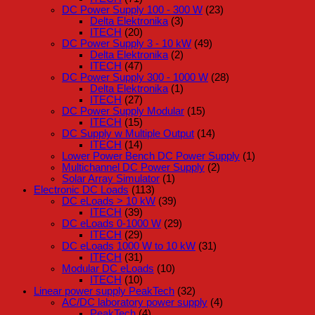
DC Power Supply 100 - 300 W
(23)
Delta Elektronika
(3)
ITECH
(20)
DC Power Supply 3 - 10 kW
(49)
Delta Elektronika
(2)
ITECH
(47)
DC Power Supply 300 - 1000 W
(28)
Delta Elektronika
(1)
ITECH
(27)
DC Power Supply Modular
(15)
ITECH
(15)
DC Supply w Multiple Output
(14)
ITECH
(14)
Lower Power Bench DC Power Supply
(1)
Multichannel DC Power Supply
(2)
Solar Array Simulator
(1)
Electronic DC Loads
(113)
DC eLoads > 10 kW
(39)
ITECH
(39)
DC eLoads 0-1000 W
(29)
ITECH
(29)
DC eLoads 1000 W to 10 kW
(31)
ITECH
(31)
Modular DC eLoads
(10)
ITECH
(10)
Linear power supply PeakTech
(32)
AC/DC laboratory power supply
(4)
PeakTech
(4)