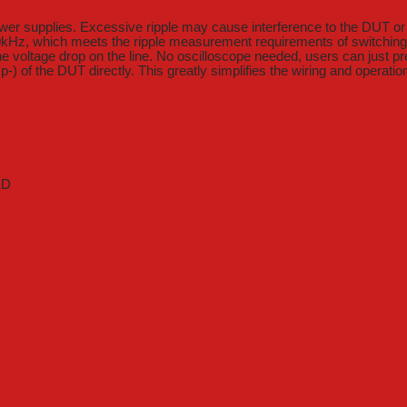
ower supplies. Excessive ripple may cause interference to the DUT or 
Hz, which meets the ripple measurement requirements of switching p
 voltage drop on the line. No oscilloscope needed, users can just pre
p-) of the DUT directly. This greatly simplifies the wiring and operati
ED