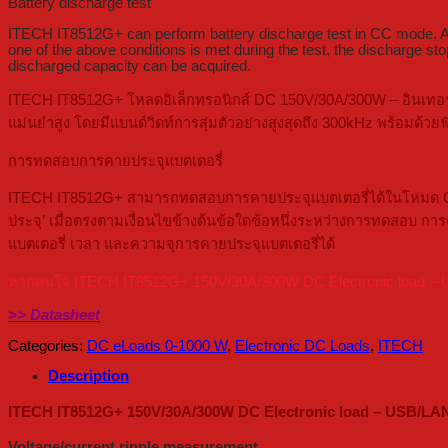
Battery discharge test
ITECH IT8512G+ can perform battery discharge test in CC mode. After 
one of the above conditions is met during the test, the discharge sto
discharged capacity can be acquired.
ITECH IT8512G+ โหลดอิเล็กทรอนิกส์ DC 150V/30A/300W – อินเทอร
แม่นยำสูง โดยมีแบนด์วิดท์การสุ่มตัวอย่างสูงสุดถึง 300kHz พร้อมด้
การทดสอบการคายประจุแบตเตอรี่
ITECH IT8512G+ สามารถทดสอบการคายประจุแบตเตอรี่ได้ในโหมด CC ห
ประจุ’ เมื่อตรงตามเงื่อนไขข้างต้นข้อใดข้อหนึ่งระหว่างการทดสอบ 
แบตเตอรี่ เวลา และความจุการคายประจุแบตเตอรี่ได้
หากสนใจ ITECH IT8512G+ 150V/30A/300W DC Electronic load – USB/
>> Datasheet
Categories:
DC eLoads 0-1000 W
,
Electronic DC Loads
,
ITECH
Description
ITECH IT8512G+ 150V/30A/300W DC Electronic load – USB/LAN
Voltage/current ripple measurement