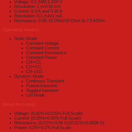
Voltage: 0.1-18/0.1-150 V
Resolution: 1 mV/10 mV
Current: 0-3 A and 0-30 A
Resolution: 0.1 mA/1 mA
Resistance: 0.05-10 Ohm/10 Ohm to 7.5 kOhm
Operating modes:
Static Mode
Constant Voltage
Constant Current
Constant Resistance
Constant Power
CR+CC
CV+CC
CR-LED
Dynamic Mode
Continous Transient
Pulsed transient
Toggled transient
List Mode
Setup Accuracy:
Voltage: (0.05%+0.025% Full Scale)
Current: (0.05%+0.05% Full Scale)
Resistance: (0.01%+0.08 S)/(0.01%+0.0008 S)
Power: 0.2%+0.2% Full Scale