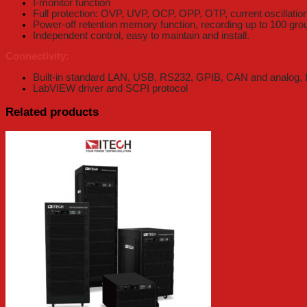
I-monitor function
Full protection: OVP, UVP, OCP, OPP, OTP, current oscillation p
Power-off retention memory function, recording up to 100 gro
Independent control, easy to maintain and install.
Connectivity:
Built-in standard LAN, USB, RS232, GPIB, CAN and analog, I
LabVIEW driver and SCPI protocol
Related products