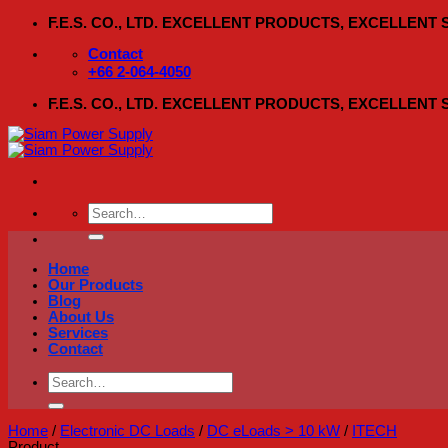
Skip
F.E.S. CO., LTD. EXCELLENT PRODUCTS, EXCELLENT
to
content
Contact
+66 2-064-4050
F.E.S. CO., LTD. EXCELLENT PRODUCTS, EXCELLENT
Search
for:
Home
Our Products
Blog
About Us
Services
Contact
Search
for:
Home
/
Electronic DC Loads
/
DC eLoads > 10 kW
/
ITECH
Product