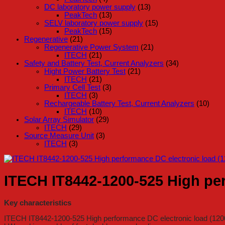
DC laboratory power supply
(13)
PeakTech
(13)
SELV laboratory power supply
(15)
PeakTech
(15)
Regenerative
(21)
Regenerative Power System
(21)
ITECH
(21)
Safety and Battery Test, Current Analyzers
(34)
Hight Power Battery Test
(21)
ITECH
(21)
Primary Cell Test
(3)
ITECH
(3)
Rechargeable Battery Test, Current Analyzers
(10)
ITECH
(10)
Solar Array Simulator
(29)
ITECH
(29)
Source Measure Unit
(3)
ITECH
(3)
ITECH IT8442-1200-525 High per
Key characteristics
ITECH IT8442-1200-525 High performance DC electronic load (1200 V