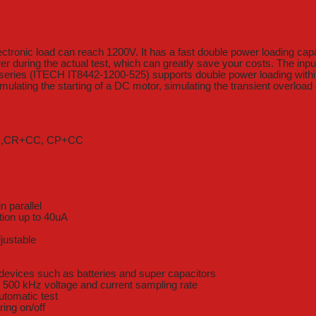
tronic load can reach 1200V. It has a fast double power loading capa
during the actual test, which can greatly save your costs. The input
 series (ITECH IT8442-1200-525) supports double power loading withi
ulating the starting of a DC motor, simulating the transient overload
+CR,CR+CC, CP+CC
 parallel
tion up to 40uA
justable
 devices such as batteries and super capacitors
s 500 kHz voltage and current sampling rate
utomatic test
ring on/off