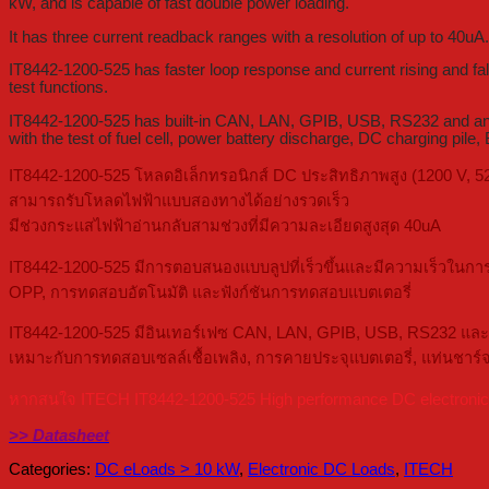
kW, and is capable of fast double power loading.
It has three current readback ranges with a resolution of up to 40uA.
IT8442-1200-525 has faster loop response and current rising and fal
test functions.
IT8442-1200-525 has built-in CAN, LAN, GPIB, USB, RS232 and analog 
with the test of fuel cell, power battery discharge, DC charging pi
IT8442-1200-525 โหลดอิเล็กทรอนิกส์ DC ประสิทธิภาพสูง (1200 V, 5
สามารถรับโหลดไฟฟ้าแบบสองทางได้อย่างรวดเร็ว
มีช่วงกระแสไฟฟ้าอ่านกลับสามช่วงที่มีความละเอียดสูงสุด 40uA
IT8442-1200-525 มีการตอบสนองแบบลูปที่เร็วขึ้นและมีความเร็วในก
OPP, การทดสอบอัตโนมัติ และฟังก์ชันการทดสอบแบตเตอรี่
IT8442-1200-525 มีอินเทอร์เฟซ CAN, LAN, GPIB, USB, RS232 และอะ
เหมาะกับการทดสอบเซลล์เชื้อเพลิง, การคายประจุแบตเตอรี่, แท่นชาร์
หากสนใจ ITECH IT8442-1200-525 High performance DC electronic loa
>> Datasheet
Categories:
DC eLoads > 10 kW
,
Electronic DC Loads
,
ITECH