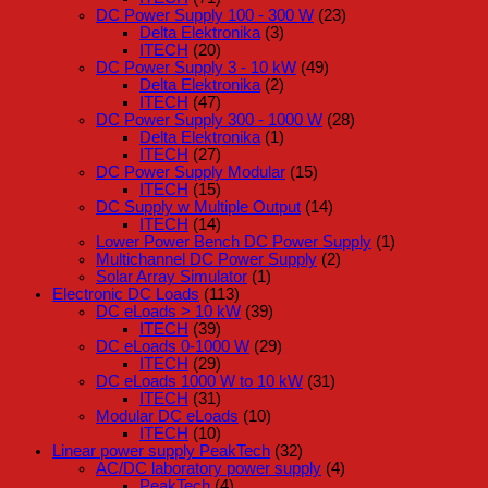
DC Power Supply 100 - 300 W
(23)
Delta Elektronika
(3)
ITECH
(20)
DC Power Supply 3 - 10 kW
(49)
Delta Elektronika
(2)
ITECH
(47)
DC Power Supply 300 - 1000 W
(28)
Delta Elektronika
(1)
ITECH
(27)
DC Power Supply Modular
(15)
ITECH
(15)
DC Supply w Multiple Output
(14)
ITECH
(14)
Lower Power Bench DC Power Supply
(1)
Multichannel DC Power Supply
(2)
Solar Array Simulator
(1)
Electronic DC Loads
(113)
DC eLoads > 10 kW
(39)
ITECH
(39)
DC eLoads 0-1000 W
(29)
ITECH
(29)
DC eLoads 1000 W to 10 kW
(31)
ITECH
(31)
Modular DC eLoads
(10)
ITECH
(10)
Linear power supply PeakTech
(32)
AC/DC laboratory power supply
(4)
PeakTech
(4)