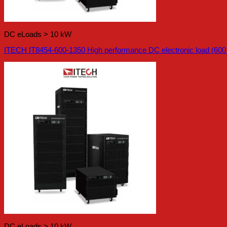
DC eLoads > 10 kW
ITECH IT8454-600-1350 High performance DC electronic load (600
DC eLoads > 10 kW