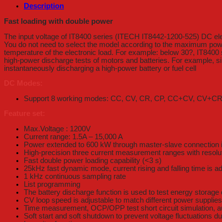
Description
Fast loading with double power
The input voltage of IT8400 series (ITECH IT8442-1200-525) DC elec
You do not need to select the model according to the maximum power 
temperature of the electronic load. For example: below 30?, IT8400
high-power discharge tests of motors and batteries. For example, sim
instantaneously discharging a high-power battery or fuel cell
DC Modes:
Support 8 working modes: CC, CV, CR, CP, CC+CV, CV
Feature set:
Max.Voltage : 1200V
Current range: 1.5A – 15,000 A
Power extended to 600 kW through master-slave connection in
High-precision three current measurement ranges with resolu
Fast double power loading capability (<3 s)
25kHz fast dynamic mode, current rising and falling time is ad
1 kHz continuous sampling rate
List programming
The battery discharge function is used to test energy storage
CV loop speed is adjustable to match different power supplie
Time measurement, OCP/OPP test short circuit simulation, a
Soft start and soft shutdown to prevent voltage fluctuations du