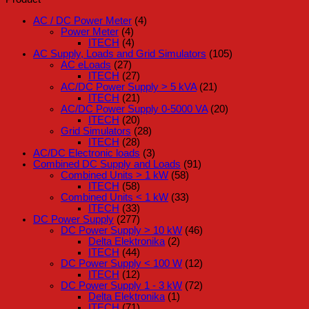
AC / DC Power Meter
(4)
Power Meter
(4)
ITECH
(4)
AC Supply, Loads and Grid Simulators
(105)
AC eLoads
(27)
ITECH
(27)
AC/DC Power Supply > 5 kVA
(21)
ITECH
(21)
AC/DC Power Supply 0-5000 VA
(20)
ITECH
(20)
Grid Simulators
(28)
ITECH
(28)
AC/DC Electronic loads
(3)
Combined DC Supply and Loads
(91)
Combined Units > 1 kW
(58)
ITECH
(58)
Combined Units < 1 kW
(33)
ITECH
(33)
DC Power Supply
(277)
DC Power Supply > 10 kW
(46)
Delta Elektronika
(2)
ITECH
(44)
DC Power Supply < 100 W
(12)
ITECH
(12)
DC Power Supply 1 - 3 kW
(72)
Delta Elektronika
(1)
ITECH
(71)