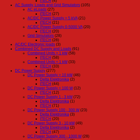
ITECH
(4)
AC Supply, Loads and Grid Simulators
(105)
AC eLoads
(27)
ITECH
(27)
AC/DC Power Supply > 5 kVA
(21)
ITECH
(21)
AC/DC Power Supply 0-5000 VA
(20)
ITECH
(20)
Grid Simulators
(28)
ITECH
(28)
AC/DC Electronic loads
(3)
Combined DC Supply and Loads
(91)
Combined Units > 1 kW
(58)
ITECH
(58)
Combined Units < 1 kW
(33)
ITECH
(33)
DC Power Supply
(277)
DC Power Supply > 10 kW
(46)
Delta Elektronika
(2)
ITECH
(44)
DC Power Supply < 100 W
(12)
ITECH
(12)
DC Power Supply 1 - 3 kW
(72)
Delta Elektronika
(1)
ITECH
(71)
DC Power Supply 100 - 300 W
(23)
Delta Elektronika
(3)
ITECH
(20)
DC Power Supply 3 - 10 kW
(49)
Delta Elektronika
(2)
ITECH
(47)
DC Power Supply 300 - 1000 W
(28)