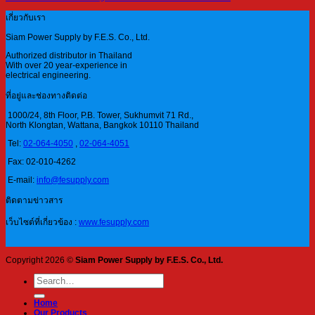
เกี่ยวกับเรา
Siam Power Supply by F.E.S. Co., Ltd.
Authorized distributor in Thailand
With over 20 year-experience in
electrical engineering.
ที่อยู่และช่องทางติดต่อ
1000/24, 8th Floor, P.B. Tower, Sukhumvit 71 Rd.,
North Klongtan, Wattana, Bangkok 10110 Thailand
Tel:
02-064-4050
,
02-064-4051
Fax: 02-010-4262
E-mail:
info@fesupply.com
ติดตามข่าวสาร
เว็บไซต์ที่เกี่ยวข้อง :
www.fesupply.com
Copyright 2026 ©
Siam Power Supply by F.E.S. Co., Ltd.
Search
for:
Home
Our Products