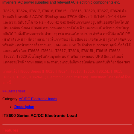
inverters, AC power supplies and relevant AC electronic components etc.
IT8625, IT8624, IT8617, IT8616, IT8615L, IT8615, IT8628, IT8627, IT8626 คือ
โหลดอิเล็กทรอนิกส์ AC/DC ซีรีส์ล่าสุดของ ITECH ที่มีช่วงกำลังไฟฟ้า 0~14.4 kVA
และความถี่ที่ปรับได้ 45 Hz ~ 450 Hz ซึ่งมีฟังก์ชันการแสดงรูปคลื่นออสซิลโลสโคปที่
เป็นเอกลักษณ์ของ IT8600 สามารถแสดงแรงดันไฟฟ้าและกระแสไฟฟ้าขาเข้าเป็นรูป
คลื่นได้ อีกทั้งมีโหมดการวัดค่าต่างๆ เช่น กระแสไฟกระชาก ค่าพีค ค่าที่ใช้งานได้ PF
(ค่ากำลังไฟฟ้า) มีความสามารถในการวัดฮาร์มอนิกของแรงดันไฟฟ้าสูงถึงลำดับที่ 50
พร้อมอินเทอร์เฟซการสื่อสารแบบ LAN และ USB ในตัวสำหรับการควบคุมที่เชื่อถือได้
และรวดเร็ว โดย IT8625, IT8624, IT8617, IT8616, IT8615L, IT8615, IT8628,
IT8627, IT8626 เป็นโซลูชันที่สมบูรณ์แบบสำหรับการทดสอบ UPS อินเวอร์เตอร์
แหล่งจ่ายไฟฟ้ากระแสสลับ และส่วนประกอบอิเล็กทรอนิกส์กระแสสลับที่เกี่ยวข้อง ฯลฯ
หากสนใจ IT8600 Series (IT8625, IT8624, IT8617, IT8616, IT8615L, IT8615,
IT8628, IT8627, IT8626AC) Electronic Load สามารถดู Datasheet ได้ตามลิ้งค์ด้าน
ล่างนี้
>> Datasheet
Category:
AC/DC Electronic loads
Description
IT8600 Series AC/DC Electronic Load
Features