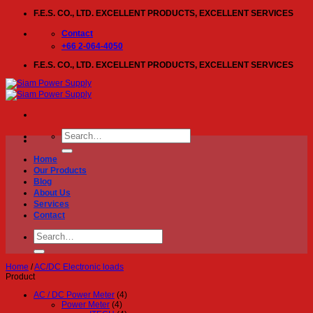
Skip
F.E.S. CO., LTD. EXCELLENT PRODUCTS, EXCELLENT SERVICES
to
content
Contact
+66 2-064-4050
F.E.S. CO., LTD. EXCELLENT PRODUCTS, EXCELLENT SERVICES
Search
for:
Home
Our Products
Blog
About Us
Services
Contact
Search
for:
Home
/
AC/DC Electronic loads
Product
AC / DC Power Meter
(4)
Power Meter
(4)