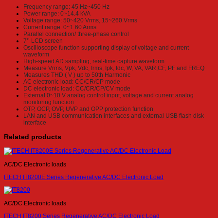
Frequency range: 45 Hz~450 Hz
Power range: 0~14.4 kVA
Voltage range: 50~420 Vrms, 15~260 Vrms
Current range: 0~1 60 Arms
Parallel connection/ three-phase control
7’’ LCD screen
Oscilloscope function supporting display of voltage and current
waveform
High-speed AD sampling, real-time capture waveform
Measure Vrms, Vpk, Vdc, Irms, Ipk, Idc, W, VA, VAR,CF, PF and FREQ
Measures THD ( V ) up to 50th Harmonic
AC electronic load: CC/CR/CP mode
DC electronic load: CC/CR/CP/CV mode
External 0~10 V analog control input, voltage and current analog
monitoring function
OTP, OCP, OVP, UVP and OPP protection function
LAN and USB communication interfaces and external USB flash disk
interface
Related products
AC/DC Electronic loads
ITECH IT8200E Series Regenerative AC/DC Electronic Load
AC/DC Electronic loads
ITECH IT8200 Series Regenerative AC/DC Electronic Load