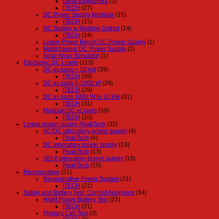
Delta Elektronika
(1)
ITECH
(27)
DC Power Supply Modular
(15)
ITECH
(15)
DC Supply w Multiple Output
(14)
ITECH
(14)
Lower Power Bench DC Power Supply
(1)
Multichannel DC Power Supply
(2)
Solar Array Simulator
(1)
Electronic DC Loads
(113)
DC eLoads > 10 kW
(39)
ITECH
(39)
DC eLoads 0-1000 W
(29)
ITECH
(29)
DC eLoads 1000 W to 10 kW
(31)
ITECH
(31)
Modular DC eLoads
(10)
ITECH
(10)
Linear power supply PeakTech
(32)
AC/DC laboratory power supply
(4)
PeakTech
(4)
DC laboratory power supply
(13)
PeakTech
(13)
SELV laboratory power supply
(15)
PeakTech
(15)
Regenerative
(21)
Regenerative Power System
(21)
ITECH
(21)
Safety and Battery Test, Current Analyzers
(34)
Hight Power Battery Test
(21)
ITECH
(21)
Primary Cell Test
(3)