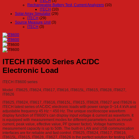
ITECH
(3)
Rechargeable Battery Test, Current Analyzers
(10)
ITECH
(10)
Solar Array Simulator
(29)
ITECH
(29)
Source Measure Unit
(3)
ITECH
(3)
ITECH IT8600 Series AC/DC
Electronic Load
ITECH IT8600 series
Model : IT8625, IT8624, IT8617, IT8616, IT8615L, IT8615, IT8628, IT8627,
IT8626
IT8625, IT8624, IT8617, IT8616, IT8615L, IT8615, IT8628, IT8627 and IT8626 is
ITECH latest series of AC/DC electronic loads with power range 0~14.4 kVA and
adjustable frequency 45 Hz ~ 450 Hz. The unique oscilloscope waveform
display function of IT8600’s can display input voltage & current as waveform. It
is equipped with measurement modes for different parameters such as inrush
current, peak value, effective value, PF (power factor). Voltage harmonics
measurement capacity is up to 50th. The built-in LAN and USB communication
interfaces are for reliable and fast control. IT8625, IT8624, IT8617, IT8616,
IT8615L, IT8615, IT8628, IT8627, IT8626 is the perfect solution for testing UPS,