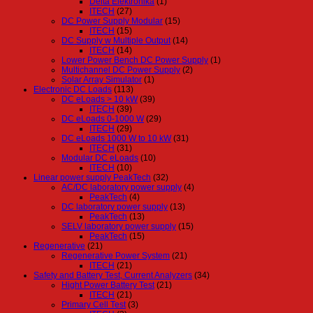
Delta Elektronika
(1)
ITECH
(27)
DC Power Supply Modular
(15)
ITECH
(15)
DC Supply w Multiple Output
(14)
ITECH
(14)
Lower Power Bench DC Power Supply
(1)
Multichannel DC Power Supply
(2)
Solar Array Simulator
(1)
Electronic DC Loads
(113)
DC eLoads > 10 kW
(39)
ITECH
(39)
DC eLoads 0-1000 W
(29)
ITECH
(29)
DC eLoads 1000 W to 10 kW
(31)
ITECH
(31)
Modular DC eLoads
(10)
ITECH
(10)
Linear power supply PeakTech
(32)
AC/DC laboratory power supply
(4)
PeakTech
(4)
DC laboratory power supply
(13)
PeakTech
(13)
SELV laboratory power supply
(15)
PeakTech
(15)
Regenerative
(21)
Regenerative Power System
(21)
ITECH
(21)
Safety and Battery Test, Current Analyzers
(34)
Hight Power Battery Test
(21)
ITECH
(21)
Primary Cell Test
(3)