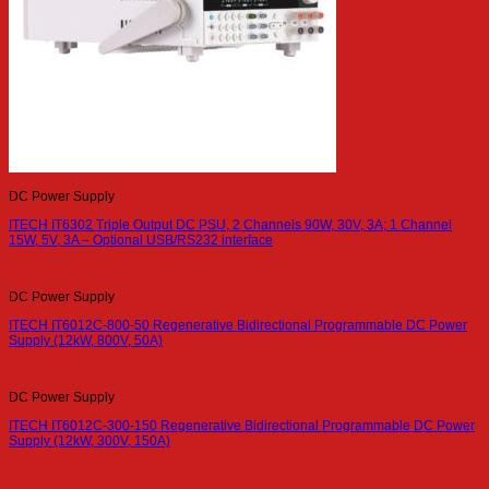
DC Power Supply
ITECH IT6302 Triple Output DC PSU, 2 Channels 90W, 30V, 3A; 1 Channel
15W, 5V, 3A – Optional USB/RS232 interface
DC Power Supply
ITECH IT6012C-800-50 Regenerative Bidirectional Programmable DC Power
Supply (12kW, 800V, 50A)
DC Power Supply
ITECH IT6012C-300-150 Regenerative Bidirectional Programmable DC Power
Supply (12kW, 300V, 150A)