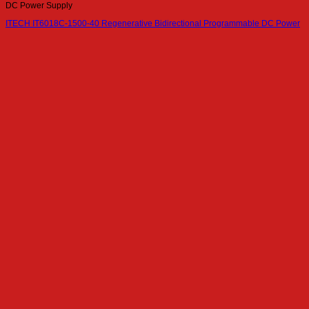
DC Power Supply
ITECH IT6018C-1500-40 Regenerative Bidirectional Programmable DC Power
Supply (18kW, 1500V, 40A)
DC Power Supply
ITECH IT-M3110 Ultra-compact Wide Range DC Power Supply (400W, 20V,
100A)