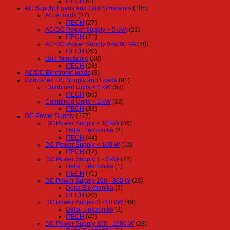
ITECH
(4)
AC Supply, Loads and Grid Simulators
(105)
AC eLoads
(27)
ITECH
(27)
AC/DC Power Supply > 5 kVA
(21)
ITECH
(21)
AC/DC Power Supply 0-5000 VA
(20)
ITECH
(20)
Grid Simulators
(28)
ITECH
(28)
AC/DC Electronic loads
(3)
Combined DC Supply and Loads
(91)
Combined Units > 1 kW
(58)
ITECH
(58)
Combined Units < 1 kW
(33)
ITECH
(33)
DC Power Supply
(277)
DC Power Supply > 10 kW
(46)
Delta Elektronika
(2)
ITECH
(44)
DC Power Supply < 100 W
(12)
ITECH
(12)
DC Power Supply 1 - 3 kW
(72)
Delta Elektronika
(1)
ITECH
(71)
DC Power Supply 100 - 300 W
(23)
Delta Elektronika
(3)
ITECH
(20)
DC Power Supply 3 - 10 kW
(49)
Delta Elektronika
(2)
ITECH
(47)
DC Power Supply 300 - 1000 W
(28)