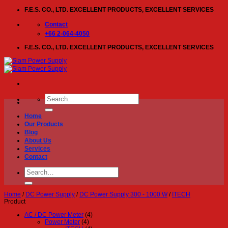
Skip
F.E.S. CO., LTD. EXCELLENT PRODUCTS, EXCELLENT SERVICES
to
content
Contact
+66 2-064-4050
F.E.S. CO., LTD. EXCELLENT PRODUCTS, EXCELLENT SERVICES
Search
for:
Home
Our Products
Blog
About Us
Services
Contact
Search
for:
Home
/
DC Power Supply
/
DC Power Supply 300 - 1000 W
/
ITECH
Product
AC / DC Power Meter
(4)
Power Meter
(4)