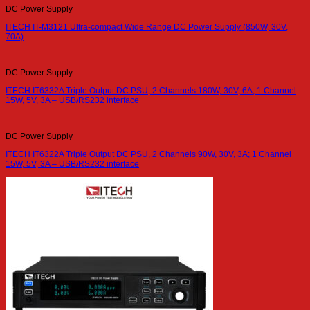
DC Power Supply
ITECH IT-M3121 Ultra-compact Wide Range DC Power Supply (850W, 30V,
70A)
DC Power Supply
ITECH IT6332A Triple Output DC PSU, 2 Channels 180W, 30V, 6A; 1 Channel
15W, 5V, 3A – USB/RS232 interface
DC Power Supply
ITECH IT6322A Triple Output DC PSU, 2 Channels 90W, 30V, 3A; 1 Channel
15W, 5V, 3A – USB/RS232 interface