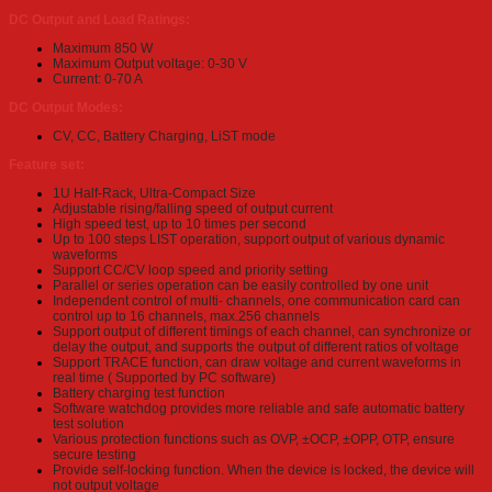
DC Output and Load Ratings:
Maximum 850 W
Maximum Output voltage: 0-30 V
Current: 0-70 A
DC Output Modes:
CV, CC, Battery Charging, LiST mode
Feature set:
1U Half-Rack, Ultra-Compact Size
Adjustable rising/falling speed of output current
High speed test, up to 10 times per second
Up to 100 steps LIST operation, support output of various dynamic
waveforms
Support CC/CV loop speed and priority setting
Parallel or series operation can be easily controlled by one unit
Independent control of multi- channels, one communication card can
control up to 16 channels, max.256 channels
Support output of different timings of each channel, can synchronize or
delay the output, and supports the output of different ratios of voltage
Support TRACE function, can draw voltage and current waveforms in
real time ( Supported by PC software)
Battery charging test function
Software watchdog provides more reliable and safe automatic battery
test solution
Various protection functions such as OVP, ±OCP, ±OPP, OTP, ensure
secure testing
Provide self-locking function. When the device is locked, the device will
not output voltage