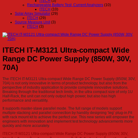
ITECH
(3)
Rechargeable Battery Test, Current Analyzers
(10)
ITECH
(10)
Solar Array Simulator
(29)
ITECH
(29)
Source Measure Unit
(3)
ITECH
(3)
ITECH IT-M3121 Ultra-compact Wide
Range DC Power Supply (850W, 30V,
70A)
The ITECH IT-M3121 Ultra-compact Wide Range DC Power Supply (850W, 30V,
70A) is not only innovative in terms of product technology, but also from the
perspective of industry application to provide complete innovative solutions.
Breaking through the traditional tech limits, in the ultra compact size of only 1U
Half-Rack, the unit can not only output high power, but also has high
performance and versatility.
It supports master-slave parallel mode. The full range of models support
multiple stacking and parallel connection by handily designing ‘leg’ plug-in.Fit
with rack mount kit to achieve the perfect use. This new series will empower the
engineers with innovation and implement test technology advancements more
quickly and more accurately.
ITECH IT-M3121 Ultra-compact Wide Range DC Power Supply (850W, 30V,