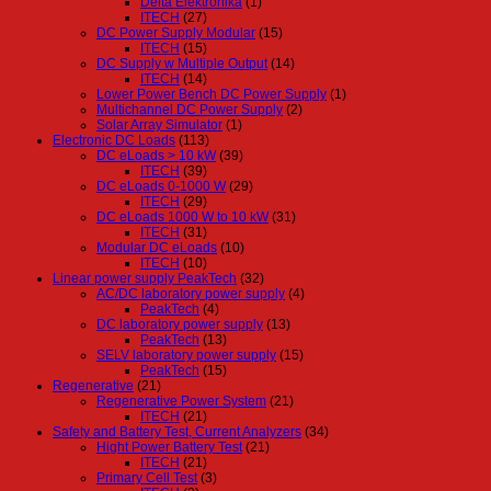
Delta Elektronika
(1)
ITECH
(27)
DC Power Supply Modular
(15)
ITECH
(15)
DC Supply w Multiple Output
(14)
ITECH
(14)
Lower Power Bench DC Power Supply
(1)
Multichannel DC Power Supply
(2)
Solar Array Simulator
(1)
Electronic DC Loads
(113)
DC eLoads > 10 kW
(39)
ITECH
(39)
DC eLoads 0-1000 W
(29)
ITECH
(29)
DC eLoads 1000 W to 10 kW
(31)
ITECH
(31)
Modular DC eLoads
(10)
ITECH
(10)
Linear power supply PeakTech
(32)
AC/DC laboratory power supply
(4)
PeakTech
(4)
DC laboratory power supply
(13)
PeakTech
(13)
SELV laboratory power supply
(15)
PeakTech
(15)
Regenerative
(21)
Regenerative Power System
(21)
ITECH
(21)
Safety and Battery Test, Current Analyzers
(34)
Hight Power Battery Test
(21)
ITECH
(21)
Primary Cell Test
(3)