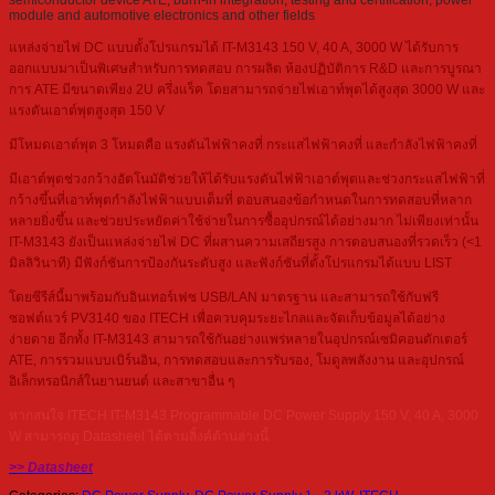
semiconductor device ATE, burn-in integration, testing and certification, power
module and automotive electronics and other fields
แหล่งจ่ายไฟ DC แบบตั้งโปรแกรมได้ IT-M3143 150 V, 40 A, 3000 W ได้รับการ
ออกแบบมาเป็นพิเศษสำหรับการทดสอบ การผลิต ห้องปฏิบัติการ R&D และการบูรณา
การ ATE มีขนาดเพียง 2U ครึ่งแร็ค โดยสามารถจ่ายไฟเอาท์พุตได้สูงสุด 3000 W และ
แรงดันเอาต์พุตสูงสุด 150 V
มีโหมดเอาต์พุต 3 โหมดคือ แรงดันไฟฟ้าคงที่ กระแสไฟฟ้าคงที่ และกำลังไฟฟ้าคงที่
มีเอาต์พุตช่วงกว้างอัตโนมัติช่วยให้ได้รับแรงดันไฟฟ้าเอาต์พุตและช่วงกระแสไฟฟ้าที่
กว้างขึ้นที่เอาท์พุตกำลังไฟฟ้าแบบเต็มที่ ตอบสนองข้อกำหนดในการทดสอบที่หลาก
หลายยิ่งขึ้น และช่วยประหยัดค่าใช้จ่ายในการซื้ออุปกรณ์ได้อย่างมาก ไม่เพียงเท่านั้น
IT-M3143 ยังเป็นแหล่งจ่ายไฟ DC ที่ผสานความเสถียรสูง การตอบสนองที่รวดเร็ว (<1
มิลลิวินาที) มีฟังก์ชันการป้องกันระดับสูง และฟังก์ชันที่ตั้งโปรแกรมได้แบบ LIST
โดยซีรีส์นี้มาพร้อมกับอินเทอร์เฟซ USB/LAN มาตรฐาน และสามารถใช้กับฟรี
ซอฟต์แวร์ PV3140 ของ ITECH เพื่อควบคุมระยะไกลและจัดเก็บข้อมูลได้อย่าง
ง่ายดาย อีกทั้ง IT-M3143 สามารถใช้กันอย่างแพร่หลายในอุปกรณ์เซมิคอนดักเตอร์
ATE, การรวมแบบเบิร์นอิน, การทดสอบและการรับรอง, โมดูลพลังงาน และอุปกรณ์
อิเล็กทรอนิกส์ในยานยนต์ และสาขาอื่น ๆ
หากสนใจ ITECH IT-M3143 Programmable DC Power Supply 150 V, 40 A, 3000
W สามารถดู Datasheet ได้ตามลิ้งค์ด้านล่างนี้
>> Datasheet