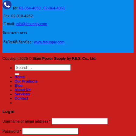
Tel:
02-064-4050
,
02-064-4051
Fax: 02-010-4262
E-mail:
info@fesupply.com
ติดตามข่าวสาร
เว็บไซต์ที่เกี่ยวข้อง :
www.fesupply.com
Copyright 2026 ©
Siam Power Supply by F.E.S. Co., Ltd.
Search
for:
Home
Our Products
Blog
About Us
Services
Contact
Login
Required
Username or email address
*
Required
Password
*