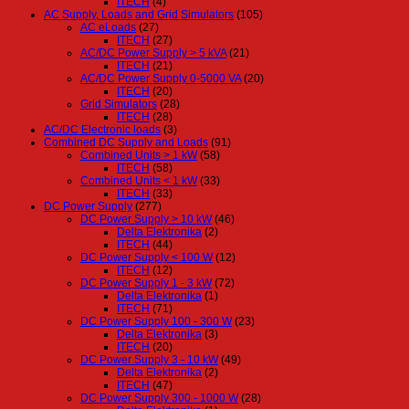
ITECH
(4)
AC Supply, Loads and Grid Simulators
(105)
AC eLoads
(27)
ITECH
(27)
AC/DC Power Supply > 5 kVA
(21)
ITECH
(21)
AC/DC Power Supply 0-5000 VA
(20)
ITECH
(20)
Grid Simulators
(28)
ITECH
(28)
AC/DC Electronic loads
(3)
Combined DC Supply and Loads
(91)
Combined Units > 1 kW
(58)
ITECH
(58)
Combined Units < 1 kW
(33)
ITECH
(33)
DC Power Supply
(277)
DC Power Supply > 10 kW
(46)
Delta Elektronika
(2)
ITECH
(44)
DC Power Supply < 100 W
(12)
ITECH
(12)
DC Power Supply 1 - 3 kW
(72)
Delta Elektronika
(1)
ITECH
(71)
DC Power Supply 100 - 300 W
(23)
Delta Elektronika
(3)
ITECH
(20)
DC Power Supply 3 - 10 kW
(49)
Delta Elektronika
(2)
ITECH
(47)
DC Power Supply 300 - 1000 W
(28)