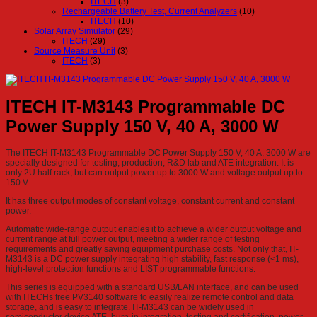
ITECH
(3)
Rechargeable Battery Test, Current Analyzers
(10)
ITECH
(10)
Solar Array Simulator
(29)
ITECH
(29)
Source Measure Unit
(3)
ITECH
(3)
ITECH IT-M3143 Programmable DC
Power Supply 150 V, 40 A, 3000 W
The ITECH IT-M3143 Programmable DC Power Supply 150 V, 40 A, 3000 W are
specially designed for testing, production, R&D lab and ATE integration. It is
only 2U half rack, but can output power up to 3000 W and voltage output up to
150 V.
It has three output modes of constant voltage, constant current and constant
power.
Automatic wide-range output enables it to achieve a wider output voltage and
current range at full power output, meeting a wider range of testing
requirements and greatly saving equipment purchase costs. Not only that, IT-
M3143 is a DC power supply integrating high stability, fast response (<1 ms),
high-level protection functions and LIST programmable functions.
This series is equipped with a standard USB/LAN interface, and can be used
with ITECHs free PV3140 software to easily realize remote control and data
storage, and is easy to integrate. IT-M3143 can be widely used in