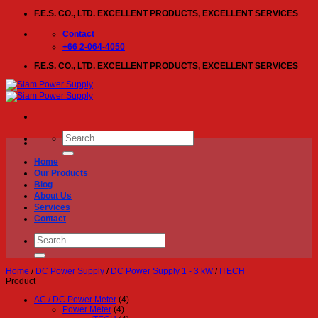
Skip
F.E.S. CO., LTD. EXCELLENT PRODUCTS, EXCELLENT SERVICES
to
content
Contact
+66 2-064-4050
F.E.S. CO., LTD. EXCELLENT PRODUCTS, EXCELLENT SERVICES
Search
for:
Home
Our Products
Blog
About Us
Services
Contact
Search
for:
Home
/
DC Power Supply
/
DC Power Supply 1 - 3 kW
/
ITECH
Product
AC / DC Power Meter
(4)
Power Meter
(4)