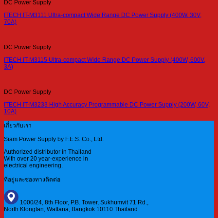
DC Power Supply
ITECH IT-M3111 Ultra-compact Wide Range DC Power Supply (400W, 30V,
70A)
DC Power Supply
ITECH IT-M3115 Ultra-compact Wide Range DC Power Supply (400W, 600V,
3A)
DC Power Supply
ITECH IT-M3233 High Accuracy Programmable DC Power Supply (200W, 60V,
10A)
เกี่ยวกับเรา
Siam Power Supply by F.E.S. Co., Ltd.
Authorized distributor in Thailand
With over 20 year-experience in
electrical engineering.
ที่อยู่และช่องทางติดต่อ
1000/24, 8th Floor, P.B. Tower, Sukhumvit 71 Rd.,
North Klongtan, Wattana, Bangkok 10110 Thailand