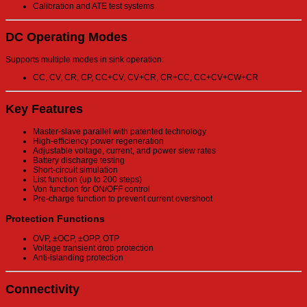
Calibration and ATE test systems
DC Operating Modes
Supports multiple modes in sink operation:
CC, CV, CR, CP, CC+CV, CV+CR, CR+CC, CC+CV+CW+CR
Key Features
Master-slave parallel with patented technology
High-efficiency power regeneration
Adjustable voltage, current, and power slew rates
Battery discharge testing
Short-circuit simulation
List function (up to 200 steps)
Von function for ON/OFF control
Pre-charge function to prevent current overshoot
Protection Functions
OVP, ±OCP, ±OPP, OTP
Voltage transient drop protection
Anti-islanding protection
Connectivity