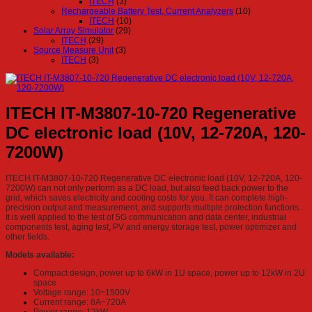
ITECH
(3)
Rechargeable Battery Test, Current Analyzers
(10)
ITECH
(10)
Solar Array Simulator
(29)
ITECH
(29)
Source Measure Unit
(3)
ITECH
(3)
ITECH IT-M3807-10-720 Regenerative
DC electronic load (10V, 12-720A, 120-
7200W)
ITECH IT-M3807-10-720 Regenerative DC electronic load (10V, 12-720A, 120-
7200W) can not only perform as a DC load, but also feed back power to the
grid, which saves electricity and cooling costs for you. It can complete high-
precision output and measurement, and supports multiple protection functions.
It is well applied to the test of 5G communication and data center, industrial
components test, aging test, PV and energy storage test, power optimizer and
other fields.
Models available:
Compact design, power up to 6kW in 1U space, power up to 12kW in 2U
space
Voltage range: 10~1500V
Current range: 8A~720A