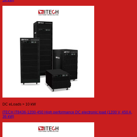
54 kW)
DC eLoads > 10 kW
ITECH IT8436-1200-450 High performance DC electronic load (1200 V, 450 A,
36 kW)