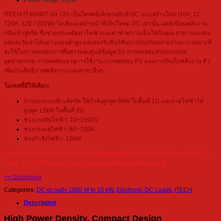
Power range: 12kW
ITECH IT-M3807-10-720 เป็นโหลดอิเล็กทรอนิกส์ DC แบบสร้างใหม่ (10V, 12-
720A, 120-7200W) ไม่เพียงแต่ทำหน้าที่เป็นโหลด DC เท่านั้น แต่ยังป้อนพลังงาน
กลับเข้าสู่กริด ซึ่งช่วยประหยัดค่าไฟฟ้าและค่าทำความเย็นให้กับคุณ สามารถแสดง
ผลและวัดค่าได้อย่างแม่นยำสูง และรองรับฟังก์ชันการป้องกันหลายรายการ เหมาะที่
จะใช้ในการทดสอบการสื่อสารและศูนย์ข้อมูล 5G การทดสอบส่วนประกอบ
อุตสาหกรรม การทดสอบอายุการใช้งาน การทดสอบ PV และการกักเก็บพลังงาน ตัว
เพิ่มประสิทธิภาพพลังงาน และสาขาอื่นๆ
โมเดลที่มีให้เลือก:
การออกแบบที่กะทัดรัด ให้กำลังสูงสุด 6kW ในพื้นที่ 1U และจ่ายไฟฟ้าได้
สูงสุด 12kW ในพื้นที่ 2U
ช่วงแรงดันไฟฟ้า: 10~1500V
ช่วงกระแสไฟฟ้า: 8A~720A
ช่วงกำลังไฟฟ้า: 12kW
หากสนใจ ITECH IT-M3807-10-720 Regenerative DC electronic load (10V, 12-
720A, 120-7200W) สามารถดู Datasheet ได้ตามลิ้งค์ด้านล่างนี้
>> Datasheet
Categories:
DC eLoads 1000 W to 10 kW
,
Electronic DC Loads
,
ITECH
Description
High Power Density, Compact Design