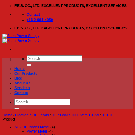
Skip
F.E.S. CO., LTD. EXCELLENT PRODUCTS, EXCELLENT SERVICES
to
content
Contact
+66 2-064-4050
F.E.S. CO., LTD. EXCELLENT PRODUCTS, EXCELLENT SERVICES
Search
for:
Home
Our Products
Blog
About Us
Services
Contact
Search
for:
Home
/
Electronic DC Loads
/
DC eLoads 1000 W to 10 kW
/
ITECH
Product
AC / DC Power Meter
(4)
Power Meter
(4)