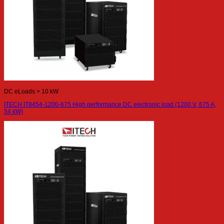
DC eLoads > 10 kW
ITECH IT8454-1200-675 High performance DC electronic load (1200 V, 675 A,
54 kW)