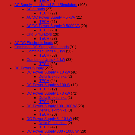
ITECH
(4)
AC Supply, Loads and Grid Simulators
(105)
AC eLoads
(27)
ITECH
(27)
AC/DC Power Supply > 5 kVA
(21)
ITECH
(21)
AC/DC Power Supply 0-5000 VA
(20)
ITECH
(20)
Grid Simulators
(28)
ITECH
(28)
AC/DC Electronic loads
(3)
Combined DC Supply and Loads
(91)
Combined Units > 1 kW
(58)
ITECH
(58)
Combined Units < 1 kW
(33)
ITECH
(33)
DC Power Supply
(277)
DC Power Supply > 10 kW
(46)
Delta Elektronika
(2)
ITECH
(44)
DC Power Supply < 100 W
(12)
ITECH
(12)
DC Power Supply 1 - 3 kW
(72)
Delta Elektronika
(1)
ITECH
(71)
DC Power Supply 100 - 300 W
(23)
Delta Elektronika
(3)
ITECH
(20)
DC Power Supply 3 - 10 kW
(49)
Delta Elektronika
(2)
ITECH
(47)
DC Power Supply 300 - 1000 W
(28)