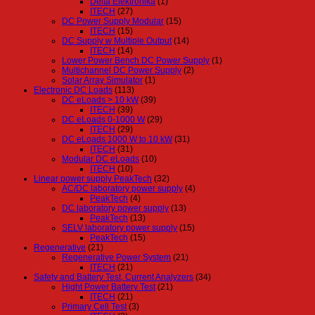
Delta Elektronika
(1)
ITECH
(27)
DC Power Supply Modular
(15)
ITECH
(15)
DC Supply w Multiple Output
(14)
ITECH
(14)
Lower Power Bench DC Power Supply
(1)
Multichannel DC Power Supply
(2)
Solar Array Simulator
(1)
Electronic DC Loads
(113)
DC eLoads > 10 kW
(39)
ITECH
(39)
DC eLoads 0-1000 W
(29)
ITECH
(29)
DC eLoads 1000 W to 10 kW
(31)
ITECH
(31)
Modular DC eLoads
(10)
ITECH
(10)
Linear power supply PeakTech
(32)
AC/DC laboratory power supply
(4)
PeakTech
(4)
DC laboratory power supply
(13)
PeakTech
(13)
SELV laboratory power supply
(15)
PeakTech
(15)
Regenerative
(21)
Regenerative Power System
(21)
ITECH
(21)
Safety and Battery Test, Current Analyzers
(34)
Hight Power Battery Test
(21)
ITECH
(21)
Primary Cell Test
(3)