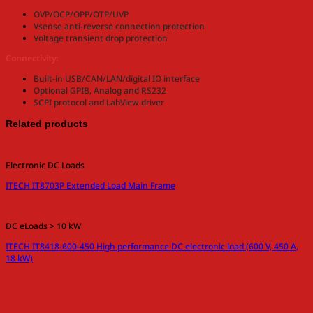
OVP/OCP/OPP/OTP/UVP
Vsense anti-reverse connection protection
Voltage transient drop protection
Connectivity:
Built-in USB/CAN/LAN/digital IO interface
Optional GPIB, Analog and RS232
SCPI protocol and LabView driver
Related products
Electronic DC Loads
ITECH IT8703P Extended Load Main Frame
DC eLoads > 10 kW
ITECH IT8418-600-450 High performance DC electronic load (600 V, 450 A,
18 kW)