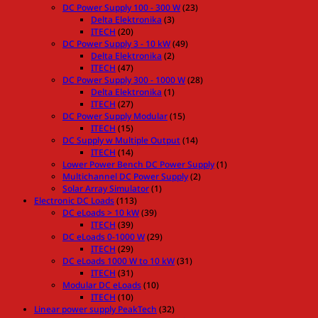
DC Power Supply 100 - 300 W
(23)
Delta Elektronika
(3)
ITECH
(20)
DC Power Supply 3 - 10 kW
(49)
Delta Elektronika
(2)
ITECH
(47)
DC Power Supply 300 - 1000 W
(28)
Delta Elektronika
(1)
ITECH
(27)
DC Power Supply Modular
(15)
ITECH
(15)
DC Supply w Multiple Output
(14)
ITECH
(14)
Lower Power Bench DC Power Supply
(1)
Multichannel DC Power Supply
(2)
Solar Array Simulator
(1)
Electronic DC Loads
(113)
DC eLoads > 10 kW
(39)
ITECH
(39)
DC eLoads 0-1000 W
(29)
ITECH
(29)
DC eLoads 1000 W to 10 kW
(31)
ITECH
(31)
Modular DC eLoads
(10)
ITECH
(10)
Linear power supply PeakTech
(32)