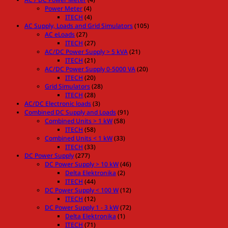
Power Meter
(4)
ITECH
(4)
AC Supply, Loads and Grid Simulators
(105)
AC eLoads
(27)
ITECH
(27)
AC/DC Power Supply > 5 kVA
(21)
ITECH
(21)
AC/DC Power Supply 0-5000 VA
(20)
ITECH
(20)
Grid Simulators
(28)
ITECH
(28)
AC/DC Electronic loads
(3)
Combined DC Supply and Loads
(91)
Combined Units > 1 kW
(58)
ITECH
(58)
Combined Units < 1 kW
(33)
ITECH
(33)
DC Power Supply
(277)
DC Power Supply > 10 kW
(46)
Delta Elektronika
(2)
ITECH
(44)
DC Power Supply < 100 W
(12)
ITECH
(12)
DC Power Supply 1 - 3 kW
(72)
Delta Elektronika
(1)
ITECH
(71)