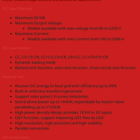
DC Load Ratings:
Maximum 90 kW
Maximum Output voltage:
Models available with max voltage from 80 to 2250 V
Maximum Current:
Models available with max current from 100 to 2040 A
DC Load Modes:
CC, CV, CP, CR, CC+CV, CV+CR, CR+CC, CC+CV+CP+CR
Dynamic loading mode
Battery test function, auto-test function, short circuit test function
Feature set:
Recover DC energy to local grid with efficiency up to 95%
Built-in arbitrary waveform generator
Support solar panel I-V curves simulation
Stand-alone power up to 144kW, expandable by master-slave
parallelling up to 1152kW
High power density design provides 18 kW in 3U space
LIST function, support importing LIST files by USB
High resolution, high precision and high stability
Parallel connection
Full protection: