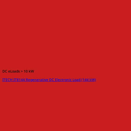
DC eLoads > 10 kW
ITECH IT8144 Regenerative DC Electronic Load (144 kW)
DC eLoads > 10 kW
ITECH IT8436-600-750 High performance DC electronic load (600 V, 750 A,
30 kW)
เกี่ยวกับเรา
Siam Power Supply by F.E.S. Co., Ltd.