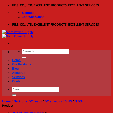
Skip
F.E.S. CO., LTD. EXCELLENT PRODUCTS, EXCELLENT SERVICES
to
Contact
content
+66 2-064-4050
F.E.S. CO., LTD. EXCELLENT PRODUCTS, EXCELLENT SERVICES
Search
for:
Home
Our Products
Blog
About Us
Services
Contact
Search
for:
Home
/
Electronic DC Loads
/
DC eLoads > 10 kW
/
ITECH
Product
AC / DC Power Meter
(4)