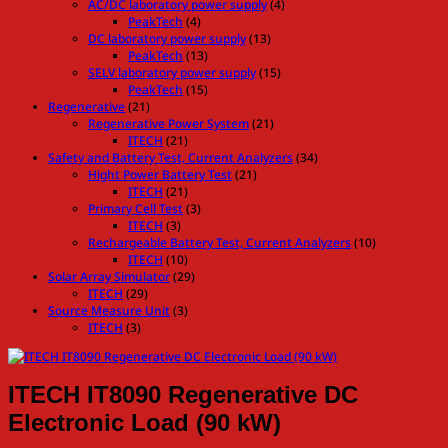
AC/DC laboratory power supply
(4)
PeakTech
(4)
DC laboratory power supply
(13)
PeakTech
(13)
SELV laboratory power supply
(15)
PeakTech
(15)
Regenerative
(21)
Regenerative Power System
(21)
ITECH
(21)
Safety and Battery Test, Current Analyzers
(34)
Hight Power Battery Test
(21)
ITECH
(21)
Primary Cell Test
(3)
ITECH
(3)
Rechargeable Battery Test, Current Analyzers
(10)
ITECH
(10)
Solar Array Simulator
(29)
ITECH
(29)
Source Measure Unit
(3)
ITECH
(3)
ITECH IT8090 Regenerative DC
Electronic Load (90 kW)