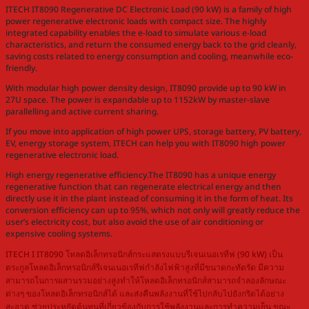
ITECH IT8090 Regenerative DC Electronic Load (90 kW) is a family of high
power regenerative electronic loads with compact size. The highly
integrated capability enables the e-load to simulate various e-load
characteristics, and return the consumed energy back to the grid cleanly,
saving costs related to energy consumption and cooling, meanwhile eco-
friendly.
With modular high power density design, IT8090 provide up to 90 kW in
27U space. The power is expandable up to 1152kW by master-slave
parallelling and active current sharing.
If you move into application of high power UPS, storage battery, PV battery,
EV, energy storage system, ITECH can help you with IT8090 high power
regenerative electronic load.
High energy regenerative efficiency.The IT8090 has a unique energy
regenerative function that can regenerate electrical energy and then
directly use it in the plant instead of consuming it in the form of heat. Its
conversion efficiency can up to 95%, which not only will greatly reduce the
user’s electricity cost, but also avoid the use of air conditioning or
expensive cooling systems.
ITECH I IT8090 โหลดอิเล็กทรอนิกส์กระแสตรงแบบรีเจนเนอเรทีฟ (90 kW) เป็น
ตระกูลโหลดอิเล็กทรอนิกส์รีเจนเนอเรทีฟกำลังไฟฟ้าสูงที่มีขนาดกะทัดรัด มีความ
สามารถในการผสานรวมอย่างสูงทำให้โหลดอิเล็กทรอนิกส์สามารถจำลองลักษณะ
ต่างๆ ของโหลดอิเล็กทรอนิกส์ได้ และส่งคืนพลังงานที่ใช้ไปกลับไปยังกริดได้อย่าง
สะอาด ช่วยประหยัดต้นทุนที่เกี่ยวข้องกับการใช้พลังงานและการทำความเย็น ขณะ