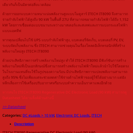
เดียวกันก็เป็นมิตรต่อสิ่งแวดล้อม
ด้วยการออกแบบความหนาแน่นพลังงานสูงแบบโมดูลาร์ ITECH IT8090 จึงสามารถ
จ่ายกำลังไฟฟ้าได้สูงถึง 90 kW ในพื้นที่ 27U ที่สามารถขยายกำลังไฟฟ้าได้ถึง 1,152
kW โดยการเชื่อมต่อแบบขนานระหว่างมาสเตอร์และสเลฟและการแบ่งกระแสไฟฟ้า
แบบแอคทีฟ
หากคุณเปลี่ยนไปใช้ UPS แบบกำลังไฟฟ้าสูง, แบตเตอรี่จัดเก็บ, แบตเตอรี่ PV, EV,
ระบบจัดเก็บพลังงาน ซึ่ง ITECH สามารถช่วยคุณในเรื่องโหลดอิเล็กทรอนิกส์ที่สร้าง
พลังงานใหม่สูง ITECH IT8090
ด้วยประสิทธิภาพการสร้างพลังงานใหม่สูง ทำให้ ITECH IT8090 มีฟังก์ชันการสร้าง
พลังงานใหม่ที่เป็นเอกลักษณ์ซึ่งสามารถสร้างพลังงานไฟฟ้าใหม่แล้วนำไปใช้โดยตรง
ในโรงงานแทนที่จะใช้ในรูปของความร้อน มีประสิทธิภาพการแปลงพลังงานสามารถ
สูงถึง 95% ซึ่งไม่เพียงแต่จะช่วยลดค่าใช้จ่ายด้านไฟฟ้าของผู้ใช้ได้อย่างมาก แต่ยัง
หลีกเลี่ยงการใช้เครื่องปรับอากาศหรือระบบทำความเย็นราคาแพงอีกด้วย
หากสนใจ ITECH IT8090 Regenerative DC Electronic Load (90 kW) สามารถดู
Datasheet ได้ตามลิ้งค์ด้านล่างนี้
>> Datasheet
Categories:
DC eLoads > 10 kW
,
Electronic DC Loads
,
ITECH
Description
ITECH IT8090 Regenerative DC Electronic Load (90 kW)