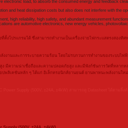
e electronic load, to absorb the consumed energy and feedback cleanl
n and heat dissipation costs but also does not interfere with the ope
t, high reliability, high safety, and abundant measurement funct
ations are automotive electronics, new energy vehicles, photovoltaic e
่ตั้งโปรแกรมได้ ซึ่งสามารถทำงานเป็นเครื่องจ่ายไฟกระแสตรงสองทิศทา
ารใช้พลังงานและการระบายความร้อน โดยไม่รบกวนการทำงานของระบบไฟฟ้
สูง มีความน่าเชื่อถือและความปลอดภัยสูง และมีฟังก์ชันการวัดที่หล
ปพลิเคชันหลัก ๆ ได้แก่ อิเล็กทรอนิกส์ยานยนต์ ยานพาหนะพลังงานใหม
ower Supply (500V, ±24A, ±4kW) สามารถดู Datasheet ได้ตามลิ้งค์ด้
 Supply (500V, ±24A, ±4kW)