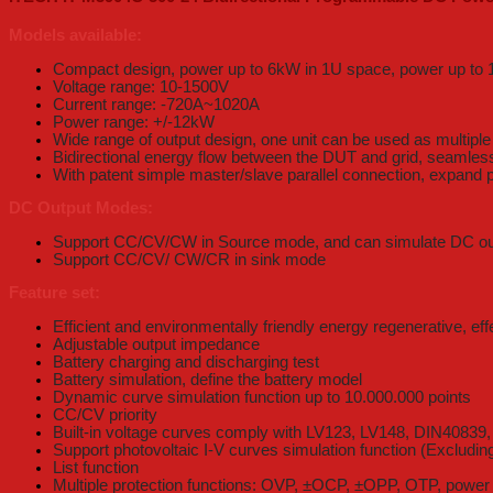
Models available:
Compact design, power up to 6kW in 1U space, power up to
Voltage range: 10-1500V
Current range: -720A~1020A
Power range: +/-12kW
Wide range of output design, one unit can be used as multipl
Bidirectional energy flow between the DUT and grid, seamles
With patent simple master/slave parallel connection, expand
DC Output Modes:
Support CC/CV/CW in Source mode, and can simulate DC outp
Support CC/CV/ CW/CR in sink mode
Feature set:
Efficient and environmentally friendly energy regenerative, eff
Adjustable output impedance
Battery charging and discharging test
Battery simulation, define the battery model
Dynamic curve simulation function up to 10.000.000 points
CC/CV priority
Built-in voltage curves comply with LV123, LV148, DIN4083
Support photovoltaic I-V curves simulation function (Excludi
List function
Multiple protection functions: OVP, ±OCP, ±OPP, OTP, power fai