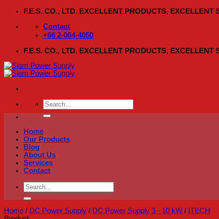
Skip
F.E.S. CO., LTD. EXCELLENT PRODUCTS, EXCELLENT
to
content
Contact
+66 2-064-4050
F.E.S. CO., LTD. EXCELLENT PRODUCTS, EXCELLENT
Search
for:
Home
Our Products
Blog
About Us
Services
Contact
Search
for:
Home
/
DC Power Supply
/
DC Power Supply 3 - 10 kW
/
ITECH
Product