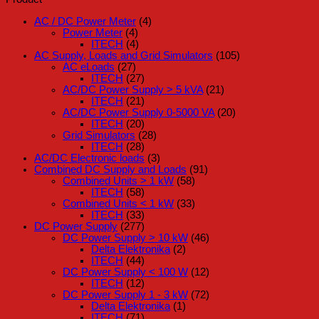
AC / DC Power Meter
(4)
Power Meter
(4)
ITECH
(4)
AC Supply, Loads and Grid Simulators
(105)
AC eLoads
(27)
ITECH
(27)
AC/DC Power Supply > 5 kVA
(21)
ITECH
(21)
AC/DC Power Supply 0-5000 VA
(20)
ITECH
(20)
Grid Simulators
(28)
ITECH
(28)
AC/DC Electronic loads
(3)
Combined DC Supply and Loads
(91)
Combined Units > 1 kW
(58)
ITECH
(58)
Combined Units < 1 kW
(33)
ITECH
(33)
DC Power Supply
(277)
DC Power Supply > 10 kW
(46)
Delta Elektronika
(2)
ITECH
(44)
DC Power Supply < 100 W
(12)
ITECH
(12)
DC Power Supply 1 - 3 kW
(72)
Delta Elektronika
(1)
ITECH
(71)