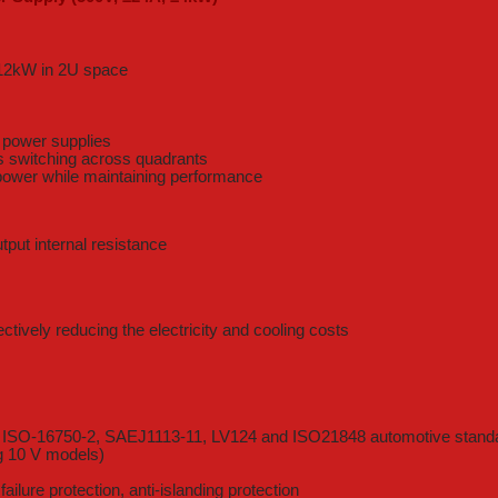
 12kW in 2U space
e power supplies
s switching across quadrants
 power while maintaining performance
ut internal resistance
ectively reducing the electricity and cooling costs
9, ISO-16750-2, SAEJ1113-11, LV124 and ISO21848 automotive stand
ng 10 V models)
lure protection, anti-islanding protection