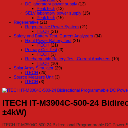
DC laboratory power supply
(13)
PeakTech
(13)
SELV laboratory power supply
(15)
PeakTech
(15)
Regenerative
(21)
Regenerative Power System
(21)
ITECH
(21)
Safety and Battery Test, Current Analyzers
(34)
Hight Power Battery Test
(21)
ITECH
(21)
Primary Cell Test
(3)
ITECH
(3)
Rechargeable Battery Test, Current Analyzers
(10)
ITECH
(10)
Solar Array Simulator
(29)
ITECH
(29)
Source Measure Unit
(3)
ITECH
(3)
ITECH IT-M3904C-500-24 Bidire
±4kW)
ITECH IT-M3904C-500-24 Bidirectional Programmable DC Power Suppl