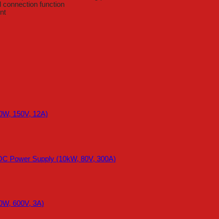
id connection function
nt
0W, 150V, 12A)
DC Power Supply (10kW, 80V, 300A)
0W, 600V, 3A)