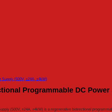
ctional Programmable DC Power 
y (500V, ±24A, ±4kW) is a regenerative bidirectional programmable