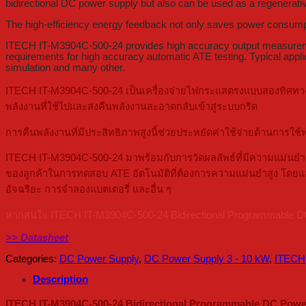
bidirectional DC power supply but also can be used as a regenerativ
The high-efficiency energy feedback not only saves power consumptio
ITECH IT-M3904C-500-24 provides high accuracy output measuremen
requirements for high accuracy automatic ATE testing. Typical applic
simulation and many other.
ITECH IT-M3904C-500-24 เป็นเครื่องจ่ายไฟกระแสตรงแบบสองทิศทางที
พลังงานที่ใช้ไปและส่งคืนพลังงานสะอาดกลับเข้าสู่ระบบกริด
การคืนพลังงานที่มีประสิทธิภาพสูงนี้ช่วยประหยัดค่าใช้จ่ายด้านก
ITECH IT-M3904C-500-24 มาพร้อมกับการวัดผลลัพธ์ที่มีความแม่นยำ
ของลูกค้าในการทดสอบ ATE อัตโนมัติที่ต้องการความแม่นยำสูง โดยแอ
อัจฉริยะ การจำลองแบตเตอรี่ และอื่น ๆ
หากสนใจ ITECH IT-M3904C-500-24 Bidirectional Programmable DC P
>> Datasheet
Categories:
DC Power Supply
,
DC Power Supply 3 - 10 kW
,
ITECH
Description
ITECH IT-M3904C-500-24 Bidirectional Programmable DC Power