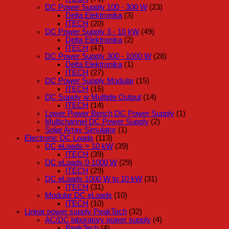
DC Power Supply 100 - 300 W
(23)
Delta Elektronika
(3)
ITECH
(20)
DC Power Supply 3 - 10 kW
(49)
Delta Elektronika
(2)
ITECH
(47)
DC Power Supply 300 - 1000 W
(28)
Delta Elektronika
(1)
ITECH
(27)
DC Power Supply Modular
(15)
ITECH
(15)
DC Supply w Multiple Output
(14)
ITECH
(14)
Lower Power Bench DC Power Supply
(1)
Multichannel DC Power Supply
(2)
Solar Array Simulator
(1)
Electronic DC Loads
(113)
DC eLoads > 10 kW
(39)
ITECH
(39)
DC eLoads 0-1000 W
(29)
ITECH
(29)
DC eLoads 1000 W to 10 kW
(31)
ITECH
(31)
Modular DC eLoads
(10)
ITECH
(10)
Linear power supply PeakTech
(32)
AC/DC laboratory power supply
(4)
PeakTech
(4)