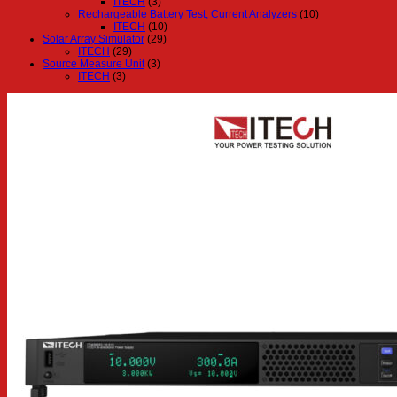
ITECH
(3)
Rechargeable Battery Test, Current Analyzers
(10)
ITECH
(10)
Solar Array Simulator
(29)
ITECH
(29)
Source Measure Unit
(3)
ITECH
(3)