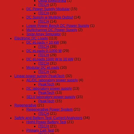
Delta Elektronika
(1)
ITECH
(27)
DC Power Supply Modular
(15)
ITECH
(15)
DC Supply w Multiple Output
(14)
ITECH
(14)
Lower Power Bench DC Power Supply
(1)
Multichannel DC Power Supply
(2)
Solar Array Simulator
(1)
Electronic DC Loads
(113)
DC eLoads > 10 kW
(39)
ITECH
(39)
DC eLoads 0-1000 W
(29)
ITECH
(29)
DC eLoads 1000 W to 10 kW
(31)
ITECH
(31)
Modular DC eLoads
(10)
ITECH
(10)
Linear power supply PeakTech
(32)
AC/DC laboratory power supply
(4)
PeakTech
(4)
DC laboratory power supply
(13)
PeakTech
(13)
SELV laboratory power supply
(15)
PeakTech
(15)
Regenerative
(21)
Regenerative Power System
(21)
ITECH
(21)
Safety and Battery Test, Current Analyzers
(34)
Hight Power Battery Test
(21)
ITECH
(21)
Primary Cell Test
(3)