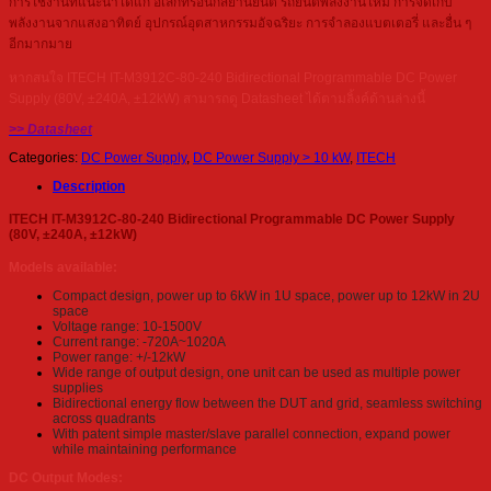
การใช้งานที่แนะนำได้แก่ อิเล็กทรอนิกส์ยานยนต์ รถยนต์พลังงานใหม่ การจัดเก็บ
พลังงานจากแสงอาทิตย์ อุปกรณ์อุตสาหกรรมอัจฉริยะ การจำลองแบตเตอรี่ และอื่น ๆ
อีกมากมาย
หากสนใจ ITECH IT-M3912C-80-240 Bidirectional Programmable DC Power
Supply (80V, ±240A, ±12kW) สามารถดู Datasheet ได้ตามลิ้งค์ด้านล่างนี้
>> Datasheet
Categories:
DC Power Supply
,
DC Power Supply > 10 kW
,
ITECH
Description
ITECH IT-M3912C-80-240 Bidirectional Programmable DC Power Supply
(80V, ±240A, ±12kW)
Models available:
Compact design, power up to 6kW in 1U space, power up to 12kW in 2U
space
Voltage range: 10-1500V
Current range: -720A~1020A
Power range: +/-12kW
Wide range of output design, one unit can be used as multiple power
supplies
Bidirectional energy flow between the DUT and grid, seamless switching
across quadrants
With patent simple master/slave parallel connection, expand power
while maintaining performance
DC Output Modes: