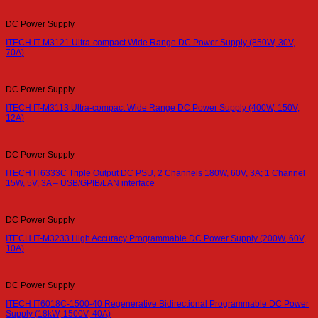
DC Power Supply
ITECH IT-M3121 Ultra-compact Wide Range DC Power Supply (850W, 30V,
70A)
DC Power Supply
ITECH IT-M3113 Ultra-compact Wide Range DC Power Supply (400W, 150V,
12A)
DC Power Supply
ITECH IT6333C Triple Output DC PSU, 2 Channels 180W, 60V, 3A; 1 Channel
15W, 5V, 3A – USB/GPIB/LAN interface
DC Power Supply
ITECH IT-M3233 High Accuracy Programmable DC Power Supply (200W, 60V,
10A)
DC Power Supply
ITECH IT6018C-1500-40 Regenerative Bidirectional Programmable DC Power
Supply (18kW, 1500V, 40A)