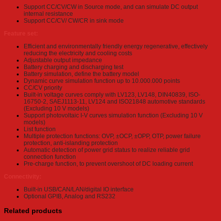
Support CC/CV/CW in Source mode, and can simulate DC output
internal resistance
Support CC/CV/ CW/CR in sink mode
Feature set:
Efficient and environmentally friendly energy regenerative, effectively
reducing the electricity and cooling costs
Adjustable output impedance
Battery charging and discharging test
Battery simulation, define the battery model
Dynamic curve simulation function up to 10.000.000 points
CC/CV priority
Built-in voltage curves comply with LV123, LV148, DIN40839, ISO-
16750-2, SAEJ1113-11, LV124 and ISO21848 automotive standards
(Excluding 10 V models)
Support photovoltaic I-V curves simulation function (Excluding 10 V
models)
List function
Multiple protection functions: OVP, ±OCP, ±OPP, OTP, power failure
protection, anti-islanding protection
Automatic detection of power grid status to realize reliable grid
connection function
Pre-charge function, to prevent overshoot of DC loading current
Connectivity:
Built-in USB/CAN/LAN/digital IO interface
Optional GPIB, Analog and RS232
Related products