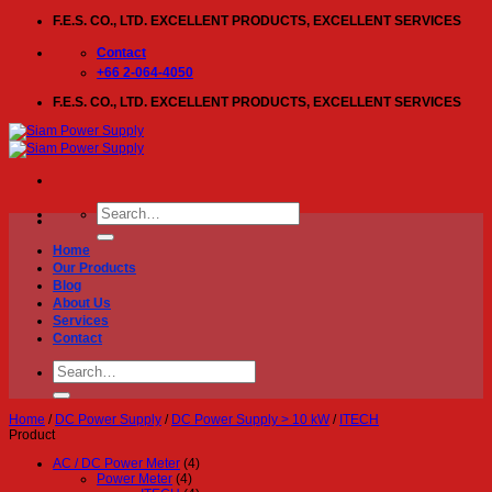
Skip
F.E.S. CO., LTD. EXCELLENT PRODUCTS, EXCELLENT SERVICES
to
content
Contact
+66 2-064-4050
F.E.S. CO., LTD. EXCELLENT PRODUCTS, EXCELLENT SERVICES
Search
for:
Home
Our Products
Blog
About Us
Services
Contact
Search
for:
Home
/
DC Power Supply
/
DC Power Supply > 10 kW
/
ITECH
Product
AC / DC Power Meter
(4)
Power Meter
(4)