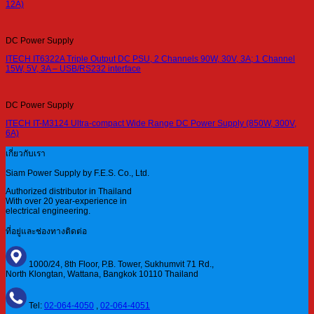
12A)
DC Power Supply
ITECH IT6322A Triple Output DC PSU, 2 Channels 90W, 30V, 3A; 1 Channel
15W, 5V, 3A – USB/RS232 interface
DC Power Supply
ITECH IT-M3124 Ultra-compact Wide Range DC Power Supply (850W, 300V,
6A)
เกี่ยวกับเรา
Siam Power Supply by F.E.S. Co., Ltd.
Authorized distributor in Thailand
With over 20 year-experience in
electrical engineering.
ที่อยู่และช่องทางติดต่อ
1000/24, 8th Floor, P.B. Tower, Sukhumvit 71 Rd.,
North Klongtan, Wattana, Bangkok 10110 Thailand
Tel:
02-064-4050
,
02-064-4051