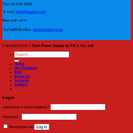
Fax: 02-010-4262
E-mail:
info@fesupply.com
ติดตามข่าวสาร
เว็บไซต์ที่เกี่ยวข้อง :
www.fesupply.com
Copyright 2026 ©
Siam Power Supply by F.E.S. Co., Ltd.
Search
for:
Home
Our Products
Blog
About Us
Services
Contact
Login
Required
Username or email address
*
Required
Password
*
Log in
Remember me