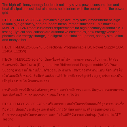
The high-efficiency energy feedback not only saves power consumption and
heat dissipation costs but also does not interfere with the operation of the power
grid.
ITECH IT-M3912C-80-240 provides high accuracy output measurement, high
reliability, high safety, and abundant measurement functions. This makes IT-
M3912C-80-240 meet customers requirements for high accuracy automatic ATE
testing. Typical applications are automotive electronics, new energy vehicles,
photovoltaic energy storage, intelligent industrial equipment, battery simulation
and many other.
ITECH IT-M3912C-80-240 Bidirectional Programmable DC Power Supply (80V,
±240A, ±12kW)
ITECH IT-M3912C-80-240 เป็นเครื่องจ่ายไฟฟ้ากระแสตรงแบบโปรแกรมได้สอง
ทิศทางชนิดคืนพลังงาน (Regenerative Bidirectional Programmable DC Power
Supply) สามารถใช้งานเป็นเครื่องจ่ายไฟฟ้ากระแสตรงสองทิศทางแบบเดี่ยว หรือใช้
เป็นโหลดอิเล็กทรอนิกส์ชนิดคืนพลังงานได้ โดยพลังงานที่ถูกใช้จะถูกดูดซับและส่งคืน
เข้าสู่โครงข่ายไฟฟ้าอย่างสะอาด
การคืนพลังงานที่มีประสิทธิภาพสูงช่วยประหยัดพลังงานและลดต้นทุนการระบายความ
ร้อน อีกทั้งยังไม่รบกวนการทำงานของโครงข่ายไฟฟ้า
ITECH IT-M3912C-80-240 มาพร้อมความแม่นยำในการวัดผลลัพธ์ที่สูง ความน่าเชื่อ
ถือ ความปลอดภัยระดับสูง และฟังก์ชันการวัดที่หลากหลาย เพื่อตอบสนองความ
ต้องการของลูกค้าในการทดสอบระบบอัตโนมัติที่มีความแม่นยำสูง (Automatic ATE
Testing)