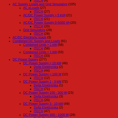
ITECH
(4)
AC Supply, Loads and Grid Simulators
(105)
AC eLoads
(27)
ITECH
(27)
AC/DC Power Supply > 5 kVA
(21)
ITECH
(21)
AC/DC Power Supply 0-5000 VA
(20)
ITECH
(20)
Grid Simulators
(28)
ITECH
(28)
AC/DC Electronic loads
(3)
Combined DC Supply and Loads
(91)
Combined Units > 1 kW
(58)
ITECH
(58)
Combined Units < 1 kW
(33)
ITECH
(33)
DC Power Supply
(277)
DC Power Supply > 10 kW
(46)
Delta Elektronika
(2)
ITECH
(44)
DC Power Supply < 100 W
(12)
ITECH
(12)
DC Power Supply 1 - 3 kW
(72)
Delta Elektronika
(1)
ITECH
(71)
DC Power Supply 100 - 300 W
(23)
Delta Elektronika
(3)
ITECH
(20)
DC Power Supply 3 - 10 kW
(49)
Delta Elektronika
(2)
ITECH
(47)
DC Power Supply 300 - 1000 W
(28)