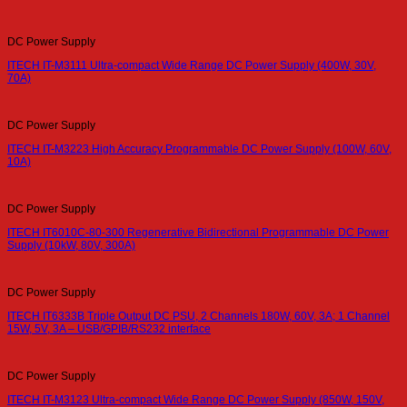
DC Power Supply
ITECH IT-M3111 Ultra-compact Wide Range DC Power Supply (400W, 30V,
70A)
DC Power Supply
ITECH IT-M3223 High Accuracy Programmable DC Power Supply (100W, 60V,
10A)
DC Power Supply
ITECH IT6010C-80-300 Regenerative Bidirectional Programmable DC Power
Supply (10kW, 80V, 300A)
DC Power Supply
ITECH IT6333B Triple Output DC PSU, 2 Channels 180W, 60V, 3A; 1 Channel
15W, 5V, 3A – USB/GPIB/RS232 interface
DC Power Supply
ITECH IT-M3123 Ultra-compact Wide Range DC Power Supply (850W, 150V,