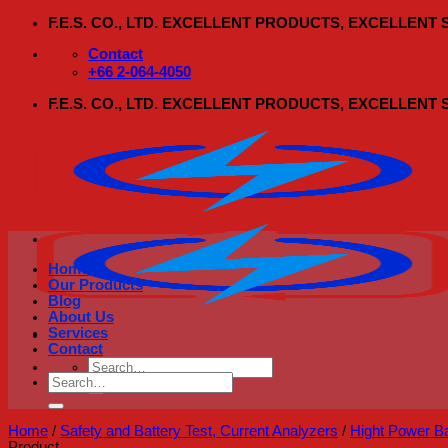
Skip
F.E.S. CO., LTD. EXCELLENT PRODUCTS, EXCELLENT
to
content
Contact
+66 2-064-4050
F.E.S. CO., LTD. EXCELLENT PRODUCTS, EXCELLENT
Home
Our Products
Blog
About Us
Services
Contact
Search
Search
for:
for:
Home
/
Safety and Battery Test, Current Analyzers
/
Hight Power Ba
Product