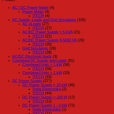
AC / DC Power Meter
(4)
Power Meter
(4)
ITECH
(4)
AC Supply, Loads and Grid Simulators
(105)
AC eLoads
(27)
ITECH
(27)
AC/DC Power Supply > 5 kVA
(21)
ITECH
(21)
AC/DC Power Supply 0-5000 VA
(20)
ITECH
(20)
Grid Simulators
(28)
ITECH
(28)
AC/DC Electronic loads
(3)
Combined DC Supply and Loads
(91)
Combined Units > 1 kW
(58)
ITECH
(58)
Combined Units < 1 kW
(33)
ITECH
(33)
DC Power Supply
(277)
DC Power Supply > 10 kW
(46)
Delta Elektronika
(2)
ITECH
(44)
DC Power Supply < 100 W
(12)
ITECH
(12)
DC Power Supply 1 - 3 kW
(72)
Delta Elektronika
(1)
ITECH
(71)