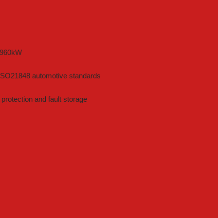
o 960kW
2/ISO21848 automotive standards
rotection and fault storage