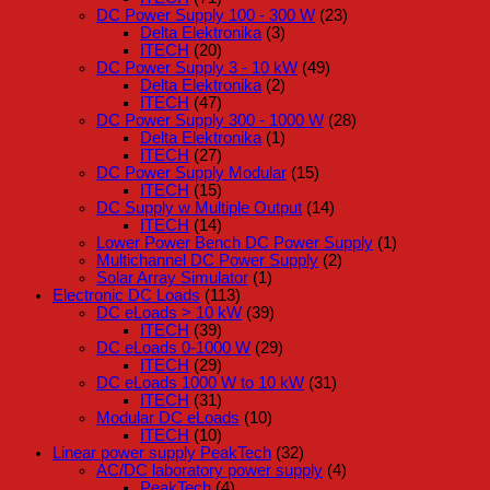
DC Power Supply 100 - 300 W
(23)
Delta Elektronika
(3)
ITECH
(20)
DC Power Supply 3 - 10 kW
(49)
Delta Elektronika
(2)
ITECH
(47)
DC Power Supply 300 - 1000 W
(28)
Delta Elektronika
(1)
ITECH
(27)
DC Power Supply Modular
(15)
ITECH
(15)
DC Supply w Multiple Output
(14)
ITECH
(14)
Lower Power Bench DC Power Supply
(1)
Multichannel DC Power Supply
(2)
Solar Array Simulator
(1)
Electronic DC Loads
(113)
DC eLoads > 10 kW
(39)
ITECH
(39)
DC eLoads 0-1000 W
(29)
ITECH
(29)
DC eLoads 1000 W to 10 kW
(31)
ITECH
(31)
Modular DC eLoads
(10)
ITECH
(10)
Linear power supply PeakTech
(32)
AC/DC laboratory power supply
(4)
PeakTech
(4)