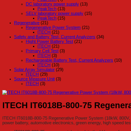
DC laboratory power supply
(13)
PeakTech
(13)
SELV laboratory power supply
(15)
PeakTech
(15)
Regenerative
(21)
Regenerative Power System
(21)
ITECH
(21)
Safety and Battery Test, Current Analyzers
(34)
Hight Power Battery Test
(21)
ITECH
(21)
Primary Cell Test
(3)
ITECH
(3)
Rechargeable Battery Test, Current Analyzers
(10)
ITECH
(10)
Solar Array Simulator
(29)
ITECH
(29)
Source Measure Unit
(3)
ITECH
(3)
ITECH IT6018B-800-75 Regenera
ITECH IT6018B-800-75 Regenerative Power System (18kW, 800V, 75A) 
power battery, automotive electronics, green energy, high speed test