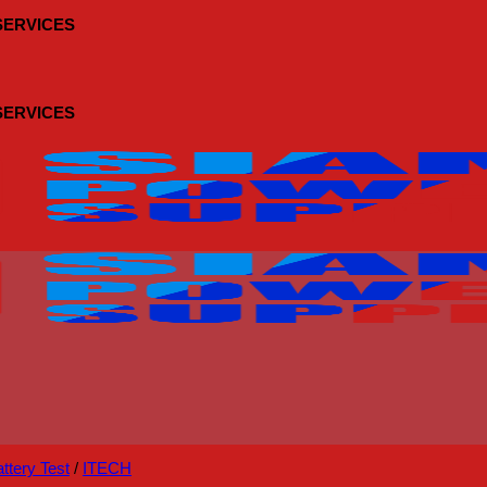
 SERVICES
 SERVICES
ttery Test
/
ITECH