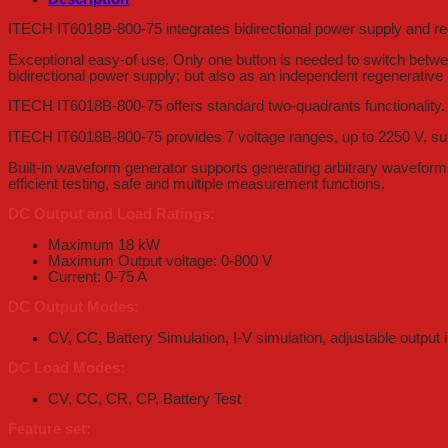
ITECH IT6018B-800-75 integrates bidirectional power supply and rege
Exceptional easy-of use. Only one button is needed to switch betwee
bidirectional power supply; but also as an independent regenerative
ITECH IT6018B-800-75 offers standard two-quadrants functionality.
ITECH IT6018B-800-75 provides 7 voltage ranges, up to 2250 V, supp
Built-in waveform generator supports generating arbitrary waveforms
efficient testing, safe and multiple measurement functions.
DC Output and Load Ratings:
Maximum 18 kW
Maximum Output voltage: 0-800 V
Current: 0-75 A
DC Output Modes:
CV, CC, Battery Simulation, I-V simulation, adjustable outpu
DC Load Modes:
CV, CC, CR, CP, Battery Test
Feature set: