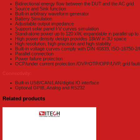
Bidirectional energy flow between the DUT and the AC grid
Source and Sink function
Built-in arbitrary waveform generator
Battery Simulation
Adjustable output impedance
Support solar panel I-V curves simulation
Stand-alone power up to 120 kW, expandable in parallel up t
High power density design provides 18kW in 3U space
High resolution, high precision and high stability
Built-in voltage curves comply with DIN 40839, ISO-16750-
Parallel connection
Power failure protection
OCP/under current protection /OVP/OTP/OPP/UVP, grid fault p
Connectivity:
Built-in USB/CAN/LAN/digital IO interface
Optional GPIB, Analog and RS232
Related products