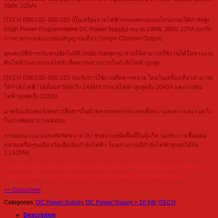
300V, 225A)
ITECH IT6018D-300-225 เป็นเครื่องจ่ายไฟฟ้ากระแสตรงแบบโปรแกรมได้กำลังสูง
(High Power Programmable DC Power Supply) ขนาด 18kW, 300V, 225A รองรับ
การจ่ายกระแสแบบช่องสัญญาณเดี่ยว (Single Channel Output)
คุณสมบัติการปรับช่วงอัตโนมัติ (Auto-Ranging) ช่วยให้สามารถใช้งานได้ในช่วงแรง
ดันไฟฟ้าและกระแสไฟฟ้าที่หลากหลายภายในกำลังไฟฟ้าสูงสุด
ITECH IT6018D-300-225 รองรับการใช้งานที่หลากหลาย โดยในเครื่องเดียวสามารถ
ให้กำลังไฟฟ้าได้ตั้งแต่ 5kW ถึง 144kW กระแสไฟฟ้าสูงสุดถึง 2040A และแรงดัน
ไฟฟ้าสูงสุดถึง 2250V
มาพร้อมอินเตอร์เฟซการสื่อสารในตัวหลากหลายประเภทเพื่อความสะดวกและรวดเร็ว
ในการพัฒนาการทดสอบ
การออกแบบแบบกะทัดรัดขนาด 3U ช่วยประหยัดพื้นที่ในตู้แร็ค รองรับการเชื่อมต่อ
หลายเครื่องรุ่นเดียวกันเพื่อเพิ่มกำลังไฟฟ้า โดยสามารถมีกำลังไฟฟ้าสูงสุดได้ถึง
1.152MW
หากสนใจ ITECH IT6018D-300-225 High Power Programmable DC Power
Supply (18kW, 300V, 225A) สามารถดู Datasheet ได้ตามลิ้งค์ด้านล่างนี้
>> Datasheet
Categories:
DC Power Supply
,
DC Power Supply > 10 kW
,
ITECH
Description