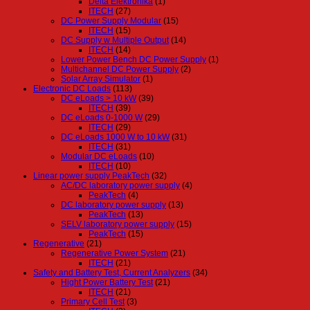
Delta Elektronika
(1)
ITECH
(27)
DC Power Supply Modular
(15)
ITECH
(15)
DC Supply w Multiple Output
(14)
ITECH
(14)
Lower Power Bench DC Power Supply
(1)
Multichannel DC Power Supply
(2)
Solar Array Simulator
(1)
Electronic DC Loads
(113)
DC eLoads > 10 kW
(39)
ITECH
(39)
DC eLoads 0-1000 W
(29)
ITECH
(29)
DC eLoads 1000 W to 10 kW
(31)
ITECH
(31)
Modular DC eLoads
(10)
ITECH
(10)
Linear power supply PeakTech
(32)
AC/DC laboratory power supply
(4)
PeakTech
(4)
DC laboratory power supply
(13)
PeakTech
(13)
SELV laboratory power supply
(15)
PeakTech
(15)
Regenerative
(21)
Regenerative Power System
(21)
ITECH
(21)
Safety and Battery Test, Current Analyzers
(34)
Hight Power Battery Test
(21)
ITECH
(21)
Primary Cell Test
(3)