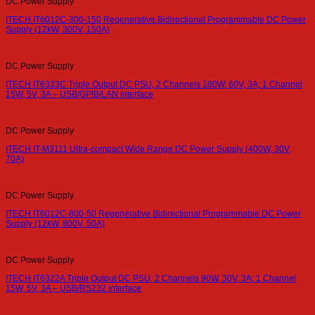
DC Power Supply
ITECH IT6012C-300-150 Regenerative Bidirectional Programmable DC Power
Supply (12kW, 300V, 150A)
DC Power Supply
ITECH IT6333C Triple Output DC PSU, 2 Channels 180W, 60V, 3A; 1 Channel
15W, 5V, 3A – USB/GPIB/LAN interface
DC Power Supply
ITECH IT-M3111 Ultra-compact Wide Range DC Power Supply (400W, 30V,
70A)
DC Power Supply
ITECH IT6012C-800-50 Regenerative Bidirectional Programmable DC Power
Supply (12kW, 800V, 50A)
DC Power Supply
ITECH IT6322A Triple Output DC PSU, 2 Channels 90W, 30V, 3A; 1 Channel
15W, 5V, 3A – USB/RS232 interface