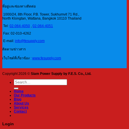
ที่อยู่และช่องทางติดต่อ
1000/24, 8th Floor, P.B. Tower, Sukhumvit 71 Rd.,
North Klongtan, Wattana, Bangkok 10110 Thailand
Tel:
02-064-4050
,
02-064-4051
Fax: 02-010-4262
E-mail:
info@fesupply.com
ติดตามข่าวสาร
เว็บไซต์ที่เกี่ยวข้อง :
www.fesupply.com
Copyright 2026 ©
Siam Power Supply by F.E.S. Co., Ltd.
Search
for:
Home
Our Products
Blog
About Us
Services
Contact
Login