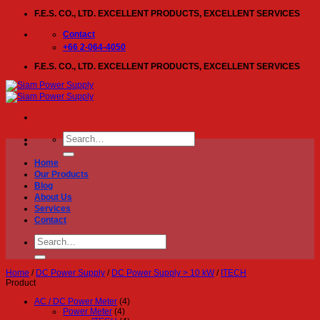
Skip
F.E.S. CO., LTD. EXCELLENT PRODUCTS, EXCELLENT SERVICES
to
content
Contact
+66 2-064-4050
F.E.S. CO., LTD. EXCELLENT PRODUCTS, EXCELLENT SERVICES
Search
for:
Home
Our Products
Blog
About Us
Services
Contact
Search
for:
Home
/
DC Power Supply
/
DC Power Supply > 10 kW
/
ITECH
Product
AC / DC Power Meter
(4)
Power Meter
(4)