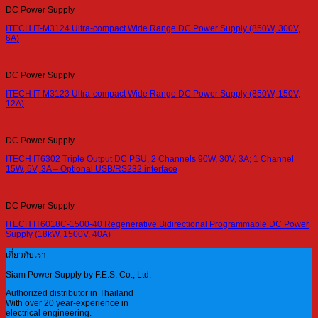
DC Power Supply
ITECH IT-M3124 Ultra-compact Wide Range DC Power Supply (850W, 300V,
6A)
DC Power Supply
ITECH IT-M3123 Ultra-compact Wide Range DC Power Supply (850W, 150V,
12A)
DC Power Supply
ITECH IT6302 Triple Output DC PSU, 2 Channels 90W, 30V, 3A; 1 Channel
15W, 5V, 3A – Optional USB/RS232 interface
DC Power Supply
ITECH IT6018C-1500-40 Regenerative Bidirectional Programmable DC Power
Supply (18kW, 1500V, 40A)
เกี่ยวกับเรา
Siam Power Supply by F.E.S. Co., Ltd.
Authorized distributor in Thailand
With over 20 year-experience in
electrical engineering.