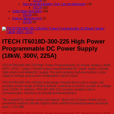
ITECH
(3)
Rechargeable Battery Test, Current Analyzers
(10)
ITECH
(10)
Solar Array Simulator
(29)
ITECH
(29)
Source Measure Unit
(3)
ITECH
(3)
ITECH IT6018D-300-225 High Power
Programmable DC Power Supply
(18kW, 300V, 225A)
ITECH IT6018D-300-225 High Power Programmable DC Power Supply (18kW,
300V, 225A) , single channel output programmable DC power supply, provide
high-power and stable DC supply. The auto-ranging feature enables a wide
range of voltage and current combinations at full power.
ITECH IT6018D-300-225 has wide range of applications and a single unit
provides power range of 5kW to 144kW, current up to 2040A, as well as voltage
up to 2250V. In addition, IT6018D-300-225 provides multiple built-in
communication interfaces to simplify test development.
The compact 3U design saves rack space. Multi units of same model can be
paralleled easily to provide higher power and the maximum power can reach
up to 1.152 MW.
ITECH IT6018D-300-225 High Power Programmable DC Power Supply (18kW,