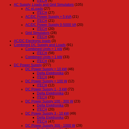
ITECH
(4)
AC Supply, Loads and Grid Simulators
(105)
AC eLoads
(27)
ITECH
(27)
AC/DC Power Supply > 5 kVA
(21)
ITECH
(21)
AC/DC Power Supply 0-5000 VA
(20)
ITECH
(20)
Grid Simulators
(28)
ITECH
(28)
AC/DC Electronic loads
(3)
Combined DC Supply and Loads
(91)
Combined Units > 1 kW
(58)
ITECH
(58)
Combined Units < 1 kW
(33)
ITECH
(33)
DC Power Supply
(277)
DC Power Supply > 10 kW
(46)
Delta Elektronika
(2)
ITECH
(44)
DC Power Supply < 100 W
(12)
ITECH
(12)
DC Power Supply 1 - 3 kW
(72)
Delta Elektronika
(1)
ITECH
(71)
DC Power Supply 100 - 300 W
(23)
Delta Elektronika
(3)
ITECH
(20)
DC Power Supply 3 - 10 kW
(49)
Delta Elektronika
(2)
ITECH
(47)
DC Power Supply 300 - 1000 W
(28)