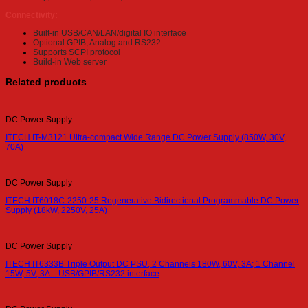
Connectivity:
Built-in USB/CAN/LAN/digital IO interface
Optional GPIB, Analog and RS232
Supports SCPI protocol
Build-in Web server
Related products
DC Power Supply
ITECH IT-M3121 Ultra-compact Wide Range DC Power Supply (850W, 30V,
70A)
DC Power Supply
ITECH IT6018C-2250-25 Regenerative Bidirectional Programmable DC Power
Supply (18kW, 2250V, 25A)
DC Power Supply
ITECH IT6333B Triple Output DC PSU, 2 Channels 180W, 60V, 3A; 1 Channel
15W, 5V, 3A – USB/GPIB/RS232 interface