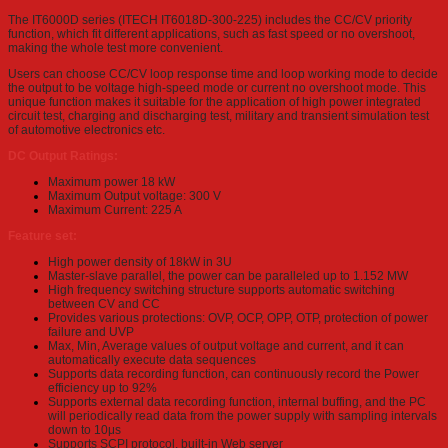
The IT6000D series (ITECH IT6018D-300-225) includes the CC/CV priority
function, which fit different applications, such as fast speed or no overshoot,
making the whole test more convenient.
Users can choose CC/CV loop response time and loop working mode to decide
the output to be voltage high-speed mode or current no overshoot mode. This
unique function makes it suitable for the application of high power integrated
circuit test, charging and discharging test, military and transient simulation test
of automotive electronics etc.
DC Output Ratings:
Maximum power 18 kW
Maximum Output voltage: 300 V
Maximum Current: 225 A
Feature set:
High power density of 18kW in 3U
Master-slave parallel, the power can be paralleled up to 1.152 MW
High frequency switching structure supports automatic switching
between CV and CC
Provides various protections: OVP, OCP, OPP, OTP, protection of power
failure and UVP
Max, Min, Average values of output voltage and current, and it can
automatically execute data sequences
Supports data recording function, can continuously record the Power
efficiency up to 92%
Supports external data recording function, internal buffing, and the PC
will periodically read data from the power supply with sampling intervals
down to 10μs
Supports SCPI protocol, built-in Web server