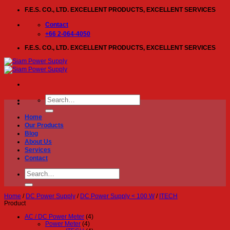
Skip
F.E.S. CO., LTD. EXCELLENT PRODUCTS, EXCELLENT SERVICES
to
content
Contact
+66 2-064-4050
F.E.S. CO., LTD. EXCELLENT PRODUCTS, EXCELLENT SERVICES
Search
for:
Home
Our Products
Blog
About Us
Services
Contact
Search
for:
Home
/
DC Power Supply
/
DC Power Supply < 100 W
/
ITECH
Product
AC / DC Power Meter
(4)
Power Meter
(4)