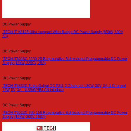
DC Power Supply
ITECH IT-M3125 Ultra-compact Wide Range DC Power Supply (850W, 600V,
3A)
DC Power Supply
ITECH IT6018C-2250-25 Regenerative Bidirectional Programmable DC Power
Supply (18kW, 2250V, 25A)
DC Power Supply
ITECH IT6332C Triple Output DC PSU, 2 Channels 180W, 30V, 6A; 1 Channel
15W, 5V, 3A – USB/GPIB/LAN interface
DC Power Supply
ITECH IT6012C-300-150 Regenerative Bidirectional Programmable DC Power
Supply (12kW, 300V, 150A)