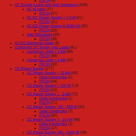
ITECH
(4)
AC Supply, Loads and Grid Simulators
(105)
AC eLoads
(27)
ITECH
(27)
AC/DC Power Supply > 5 kVA
(21)
ITECH
(21)
AC/DC Power Supply 0-5000 VA
(20)
ITECH
(20)
Grid Simulators
(28)
ITECH
(28)
AC/DC Electronic loads
(3)
Combined DC Supply and Loads
(91)
Combined Units > 1 kW
(58)
ITECH
(58)
Combined Units < 1 kW
(33)
ITECH
(33)
DC Power Supply
(277)
DC Power Supply > 10 kW
(46)
Delta Elektronika
(2)
ITECH
(44)
DC Power Supply < 100 W
(12)
ITECH
(12)
DC Power Supply 1 - 3 kW
(72)
Delta Elektronika
(1)
ITECH
(71)
DC Power Supply 100 - 300 W
(23)
Delta Elektronika
(3)
ITECH
(20)
DC Power Supply 3 - 10 kW
(49)
Delta Elektronika
(2)
ITECH
(47)
DC Power Supply 300 - 1000 W
(28)