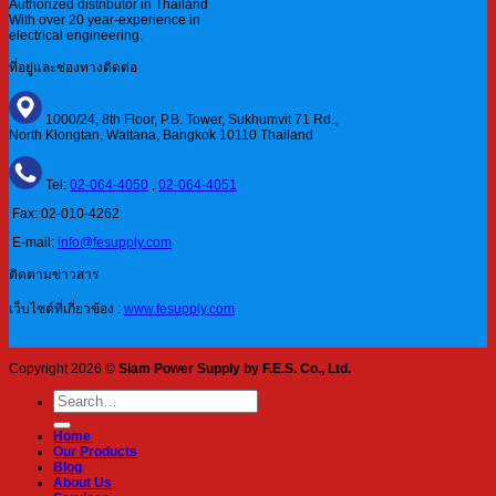
Authorized distributor in Thailand
With over 20 year-experience in
electrical engineering.
ที่อยู่และช่องทางติดต่อ
1000/24, 8th Floor, P.B. Tower, Sukhumvit 71 Rd.,
North Klongtan, Wattana, Bangkok 10110 Thailand
Tel:
02-064-4050
,
02-064-4051
Fax: 02-010-4262
E-mail:
info@fesupply.com
ติดตามข่าวสาร
เว็บไซต์ที่เกี่ยวข้อง :
www.fesupply.com
Copyright 2026 ©
Siam Power Supply by F.E.S. Co., Ltd.
Search
for:
Home
Our Products
Blog
About Us