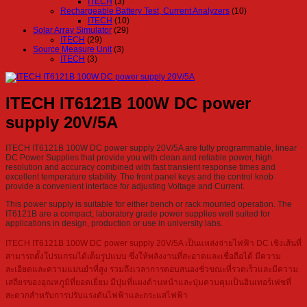
ITECH
(3)
Rechargeable Battery Test, Current Analyzers
(10)
ITECH
(10)
Solar Array Simulator
(29)
ITECH
(29)
Source Measure Unit
(3)
ITECH
(3)
ITECH IT6121B 100W DC power
supply 20V/5A
ITECH IT6121B 100W DC power supply 20V/5A are fully programmable, linear
DC Power Supplies that provide you with clean and reliable power, high
resolution and accuracy combined with fast transient response times and
excellent temperature stability. The front panel keys and the control knob
provide a convenient interface for adjusting Voltage and Current.
This power supply is suitable for either bench or rack mounted operation. The
IT6121B are a compact, laboratory grade power supplies well suited for
applications in design, production or use in university labs.
ITECH IT6121B 100W DC power supply 20V/5A เป็นแหล่งจ่ายไฟฟ้า DC เชิงเส้นที่
สามารถตั้งโปรแกรมได้เต็มรูปแบบ ซึ่งให้พลังงานที่สะอาดและเชื่อถือได้ มีความ
ละเอียดและความแม่นยำที่สูง รวมถึงเวลาการตอบสนองชั่วขณะที่รวดเร็วและมีความ
เสถียรของอุณหภูมิที่ยอดเยี่ยม มีปุ่มที่แผงด้านหน้าและปุ่มควบคุมเป็นอินเทอร์เฟซที่
สะดวกสำหรับการปรับแรงดันไฟฟ้าและกระแสไฟฟ้า