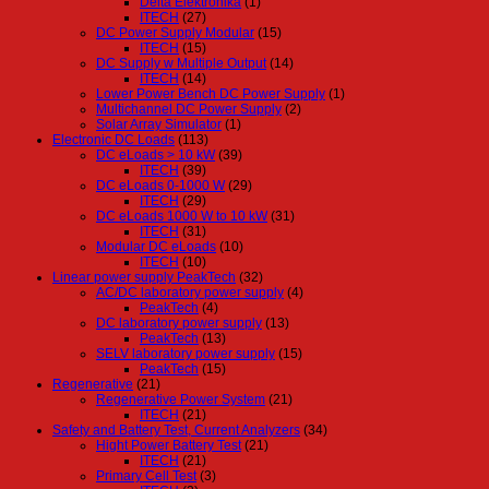
Delta Elektronika
(1)
ITECH
(27)
DC Power Supply Modular
(15)
ITECH
(15)
DC Supply w Multiple Output
(14)
ITECH
(14)
Lower Power Bench DC Power Supply
(1)
Multichannel DC Power Supply
(2)
Solar Array Simulator
(1)
Electronic DC Loads
(113)
DC eLoads > 10 kW
(39)
ITECH
(39)
DC eLoads 0-1000 W
(29)
ITECH
(29)
DC eLoads 1000 W to 10 kW
(31)
ITECH
(31)
Modular DC eLoads
(10)
ITECH
(10)
Linear power supply PeakTech
(32)
AC/DC laboratory power supply
(4)
PeakTech
(4)
DC laboratory power supply
(13)
PeakTech
(13)
SELV laboratory power supply
(15)
PeakTech
(15)
Regenerative
(21)
Regenerative Power System
(21)
ITECH
(21)
Safety and Battery Test, Current Analyzers
(34)
Hight Power Battery Test
(21)
ITECH
(21)
Primary Cell Test
(3)