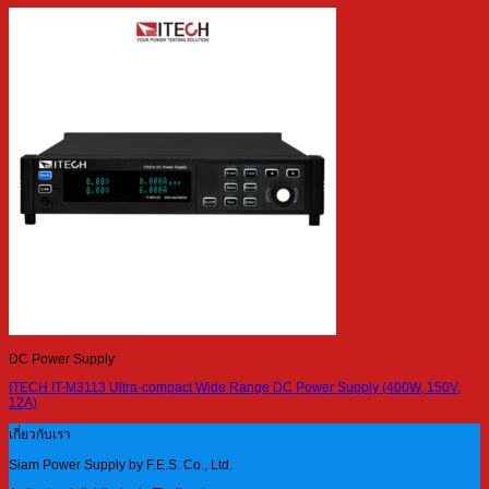
DC Power Supply
ITECH IT-M3113 Ultra-compact Wide Range DC Power Supply (400W, 150V,
12A)
เกี่ยวกับเรา
Siam Power Supply by F.E.S. Co., Ltd.