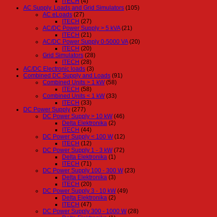
ITECH
(4)
AC Supply, Loads and Grid Simulators
(105)
AC eLoads
(27)
ITECH
(27)
AC/DC Power Supply > 5 kVA
(21)
ITECH
(21)
AC/DC Power Supply 0-5000 VA
(20)
ITECH
(20)
Grid Simulators
(28)
ITECH
(28)
AC/DC Electronic loads
(3)
Combined DC Supply and Loads
(91)
Combined Units > 1 kW
(58)
ITECH
(58)
Combined Units < 1 kW
(33)
ITECH
(33)
DC Power Supply
(277)
DC Power Supply > 10 kW
(46)
Delta Elektronika
(2)
ITECH
(44)
DC Power Supply < 100 W
(12)
ITECH
(12)
DC Power Supply 1 - 3 kW
(72)
Delta Elektronika
(1)
ITECH
(71)
DC Power Supply 100 - 300 W
(23)
Delta Elektronika
(3)
ITECH
(20)
DC Power Supply 3 - 10 kW
(49)
Delta Elektronika
(2)
ITECH
(47)
DC Power Supply 300 - 1000 W
(28)