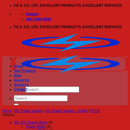
Skip
F.E.S. CO., LTD. EXCELLENT PRODUCTS, EXCELLENT SERVICES
to
content
Contact
+66 2-064-4050
F.E.S. CO., LTD. EXCELLENT PRODUCTS, EXCELLENT SERVICES
Home
Our Products
Blog
About Us
Services
Search
Contact
for:
Search
for:
Home
/
DC Power Supply
/
DC Power Supply > 10 kW
/
ITECH
Product
AC / DC Power Meter
(4)
Power Meter
(4)