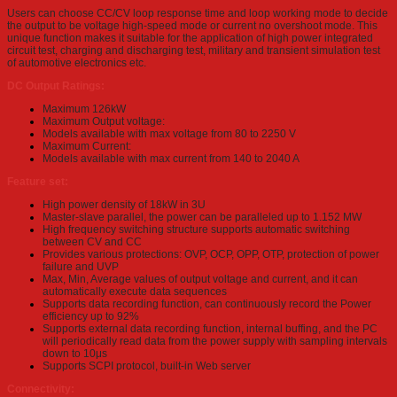
Users can choose CC/CV loop response time and loop working mode to decide
the output to be voltage high-speed mode or current no overshoot mode. This
unique function makes it suitable for the application of high power integrated
circuit test, charging and discharging test, military and transient simulation test
of automotive electronics etc.
DC Output Ratings:
Maximum 126kW
Maximum Output voltage:
Models available with max voltage from 80 to 2250 V
Maximum Current:
Models available with max current from 140 to 2040 A
Feature set:
High power density of 18kW in 3U
Master-slave parallel, the power can be paralleled up to 1.152 MW
High frequency switching structure supports automatic switching
between CV and CC
Provides various protections: OVP, OCP, OPP, OTP, protection of power
failure and UVP
Max, Min, Average values of output voltage and current, and it can
automatically execute data sequences
Supports data recording function, can continuously record the Power
efficiency up to 92%
Supports external data recording function, internal buffing, and the PC
will periodically read data from the power supply with sampling intervals
down to 10μs
Supports SCPI protocol, built-in Web server
Connectivity: