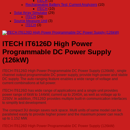
ITECH
(3)
Rechargeable Battery Test, Current Analyzers
(10)
ITECH
(10)
Solar Array Simulator
(29)
ITECH
(29)
Source Measure Unit
(3)
ITECH
(3)
ITECH IT6126D High Power
Programmable DC Power Supply
(126kW)
ITECH IT6126D High Power Programmable DC Power Supply (126kW) , single
channel output programmable DC power supply, provide high-power and stable
DC supply. The auto-ranging feature enables a wide range of voltage and
current combinations at full power.
ITECH IT6126D has wide range of applications and a single unit provides
power range of 6kW to 144kW, current up to 2040A, as well as voltage up to
2250V. In addition, IT6126D provides multiple built-in communication interfaces
to simplify test development.
The compact 3U design saves rack space. Multi units of same model can be
paralleled easily to provide higher power and the maximum power can reach
up to 1.152 MW.
ITECH IT6126D High Power Programmable DC Power Supply (126kW)