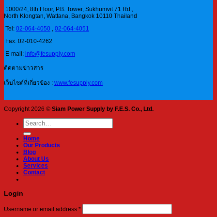
1000/24, 8th Floor, P.B. Tower, Sukhumvit 71 Rd.,
North Klongtan, Wattana, Bangkok 10110 Thailand
Tel:
02-064-4050
,
02-064-4051
Fax: 02-010-4262
E-mail:
info@fesupply.com
ติดตามข่าวสาร
เว็บไซต์ที่เกี่ยวข้อง :
www.fesupply.com
Copyright 2026 ©
Siam Power Supply by F.E.S. Co., Ltd.
Search
for:
Home
Our Products
Blog
About Us
Services
Contact
Login
Required
Username or email address
*