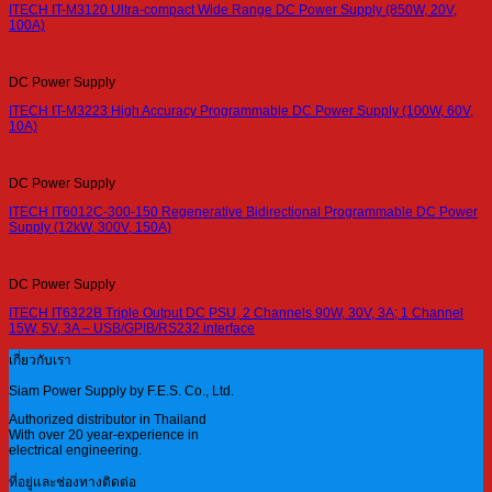
ITECH IT-M3120 Ultra-compact Wide Range DC Power Supply (850W, 20V,
100A)
DC Power Supply
ITECH IT-M3223 High Accuracy Programmable DC Power Supply (100W, 60V,
10A)
DC Power Supply
ITECH IT6012C-300-150 Regenerative Bidirectional Programmable DC Power
Supply (12kW, 300V, 150A)
DC Power Supply
ITECH IT6322B Triple Output DC PSU, 2 Channels 90W, 30V, 3A; 1 Channel
15W, 5V, 3A – USB/GPIB/RS232 interface
เกี่ยวกับเรา
Siam Power Supply by F.E.S. Co., Ltd.
Authorized distributor in Thailand
With over 20 year-experience in
electrical engineering.
ที่อยู่และช่องทางติดต่อ