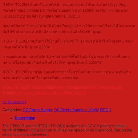
ITECH IT6126D เป็นเครื่องจ่ายไฟฟ้ากระแสตรงแบบโปรแกรมได้กำลังสูง (High
Power Programmable DC Power Supply) ขนาด 126kW รองรับการจ่ายกระแส
แบบช่องสัญญาณเดี่ยว (Single Channel Output)
คุณสมบัติการปรับช่วงอัตโนมัติ (Auto-Ranging) ช่วยให้สามารถใช้งานได้ในช่วงแรง
ดันไฟฟ้าและกระแสไฟฟ้าที่หลากหลายภายในกำลังไฟฟ้าสูงสุด
ITECH IT6126D รองรับการใช้งานตั้งแต่ 6kW ถึง 144kW กระแสไฟฟ้าสูงสุด 2040A
และแรงดันไฟฟ้าสูงสุด 2250V
การออกแบบขนาดกะทัดรัด 3U ช่วยประหยัดพื้นที่ในตู้แร็ค และรองรับการเชื่อมต่อ
หลายเครื่องรุ่นเดียวกันเพื่อเพิ่มกำลังไฟฟ้าสูงสุดได้ถึง 1.152MW
ITECH IT6126D มาพร้อมอินเตอร์เฟซการสื่อสารในตัวหลากหลายประเภท เพื่อเพิ่ม
ความสะดวกและรวดเร็วในการพัฒนาการทดสอบ
หากสนใจ ITECH IT6126D High Power Programmable DC Power Supply
(126kW) สามารถดู Datasheet ได้ตามลิ้งค์ด้านล่างนี้
>> Datasheet
Categories:
DC Power Supply
,
DC Power Supply > 10 kW
,
ITECH
Description
The IT6000D series (ITECH IT6126D) includes the CC/CV priority function,
which fit different applications, such as fast speed or no overshoot, making the
whole test more convenient.