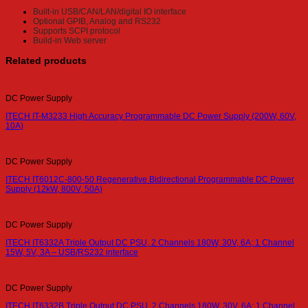
Built-in USB/CAN/LAN/digital IO interface
Optional GPIB, Analog and RS232
Supports SCPI protocol
Build-in Web server
Related products
DC Power Supply
ITECH IT-M3233 High Accuracy Programmable DC Power Supply (200W, 60V,
10A)
DC Power Supply
ITECH IT6012C-800-50 Regenerative Bidirectional Programmable DC Power
Supply (12kW, 800V, 50A)
DC Power Supply
ITECH IT6332A Triple Output DC PSU, 2 Channels 180W, 30V, 6A; 1 Channel
15W, 5V, 3A – USB/RS232 interface
DC Power Supply
ITECH IT6332B Triple Output DC PSU, 2 Channels 180W, 30V, 6A; 1 Channel